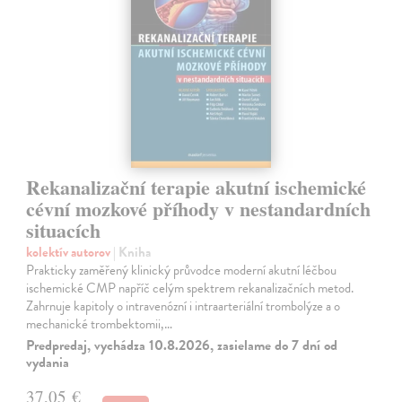
Rekanalizační terapie akutní ischemické
cévní mozkové příhody v nestandardních
situacích
kolektív autorov
| Kniha
Prakticky zaměřený klinický průvodce moderní akutní léčbou
ischemické CMP napříč celým spektrem rekanalizačních metod.
Zahrnuje kapitoly o intravenózní i intraarteriální trombolýze a o
mechanické trombektomii,…
Predpredaj, vychádza 10.8.2026, zasielame do 7 dní od
vydania
37,05 €