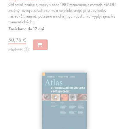
Od první intuice autorky v roce 1987 zaznamenala metoda EMDR
značný rozvoj a zařadila se mezi nejefektivnější přístupy léčby
následků traumat, potažmo mnoha jiných dysfunkcí vyplývajících z
traumatických…
Zasielame do 12 dní
50,76 €
56,40 €
?