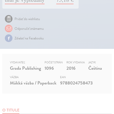
Pridať do wishlistu
Odporučiť známemu
Zdielať na Facebooku
VYDAVATEĽ
POČET STRÁN
ROK VYDANIA
JAZYK
Grada Publishing
1096
2016
Čeština
VÄZBA
EAN
Mäkká väzba / Paperback
9788024758473
O TITULE