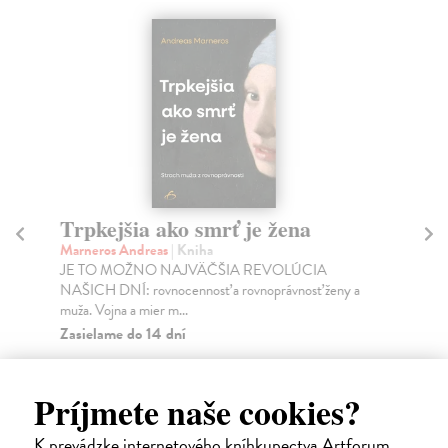
Trpkejšia ako smrť je žena
P
Marneros Andreas
| Kniha
Bor
JE TO MOŽNO NAJVÄČŠIA REVOLÚCIA
Tát
NAŠICH DNÍ: rovnocennosť a rovnoprávnosť ženy a
Bor
muža. Vojna a mier m...
Na
Zasielame do 14 dní
18
22,05 €
19
Príjmete naše cookies?
24,50 €
?
K prevádzke internetového kníhkupectva Artforum