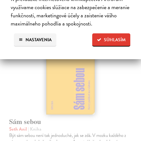
využívame cookies slúžiace na zabezpečenie a meranie
funkčnosti, marketingové účely a zaistenie vášho
Ďalšie z kategórie medicína
maximálneho pohodlia a spokojnosti.
NASTAVENIA
SÚHLASÍM
na sklade
Sám sebou
Seth Anil
| Kniha
Být sám sebou není tak jednoduché, jak se zdá. V mozku každého z