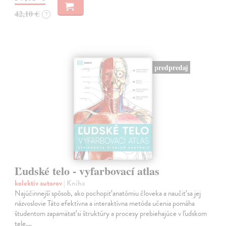
42,10 €
?
predpredaj
Ľudské telo - vyfarbovací atlas
kolektív autorov
| Kniha
Najúčinnejší spôsob, ako pochopiť anatómiu človeka a naučiť sa jej
názvoslovie Táto efektívna a interaktívna metóda učenia pomáha
študentom zapamätať si štruktúry a procesy prebiehajúce v ľudskom
tele.…