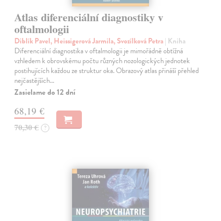
Atlas diferenciální diagnostiky v
oftalmologii
Diblík Pavel, Heissigerová Jarmila, Svozílková Petra
| Kniha
Diferenciální diagnostika v oftalmologii je mimořádně obtížná
vzhledem k obrovskému počtu různých nozologických jednotek
postihujících každou ze struktur oka. Obrazový atlas přináší přehled
nejčastějších…
Zasielame do 12 dní
68,19 €
70,30 €
?