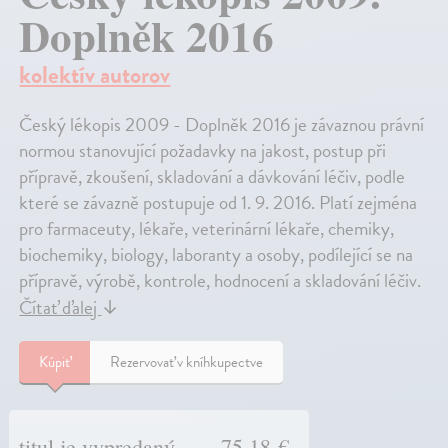
Doplněk 2016
kolektív autorov
Český lékopis 2009 - Doplněk 2016 je závaznou právní
normou stanovující požadavky na jakost, postup při
přípravě, zkoušení, skladování a dávkování léčiv, podle
které se závazně postupuje od 1. 9. 2016. Platí zejména
pro farmaceuty, lékaře, veterinární lékaře, chemiky,
biochemiky, biology, laboranty a osoby, podílející se na
přípravě, výrobě, kontrole, hodnocení a skladování léčiv.
Čítať ďalej
↓
Kúpiť
Rezervovať v kníhkupectve
titul je vypredaný
75,18 €