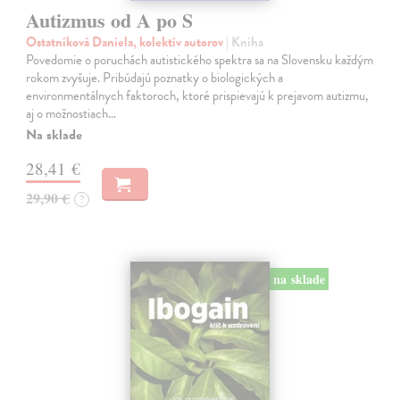
Autizmus od A po S
Ostatníková Daniela, kolektív autorov
| Kniha
Povedomie o poruchách autistického spektra sa na Slovensku každým
rokom zvyšuje. Pribúdajú poznatky o biologických a
environmentálnych faktoroch, ktoré prispievajú k prejavom autizmu,
aj o možnostiach…
Na sklade
28,41 €
29,90 €
?
na sklade