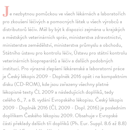
J
e nezbytnou pomůckou ve všech lékárnách a laboratořích
pro zkoušení léčivých a pomocných látek u všech výrobců a
distributorů léčiv. Měl by být k dispozici zejména u krajských
a městských veterinárních správ, ministerstva zdravotnictví,
ministerstva zemědělství, ministerstva průmyslu a obchodu,
Státního ústavu pro kontrolu léčiv, Ústavu pro státní kontrolu
veterinárních biopreparátů a léčiv a dalších podobných
institucí. Pro výrazné zlepšení lékárenské a laboratorní práce
je Český lékopis 2009 - Doplněk 2016 opět i na kompaktním
disku (CD-ROM), kde jsou zařazeny všechny platné
lékopisné texty ČL 2009 a následujících doplňků, tedy
celého 6., 7. a 8. vydání Evropského lékopisu. Český lékopis
2009 - Doplněk 2016 (ČL 2009 - Dopl. 2016) je posledním
doplňkem Českého lékopisu 2009. Obsahuje v Evropské
části překlady dalších tří doplňků (Ph. Eur. Suppl. 8.6 až 8.8)