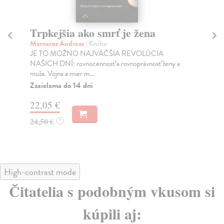
Trpkejšia ako smrť je žena
P
Marneros Andreas
| Kniha
Bor
JE TO MOŽNO NAJVÄČŠIA REVOLÚCIA
Tát
NAŠICH DNÍ: rovnocennosť a rovnoprávnosť ženy a
Bor
muža. Vojna a mier m...
Na
Zasielame do 14 dní
18
22,05 €
19
24,50 €
?
High-contrast mode
Čitatelia s podobným vkusom si
kúpili aj: