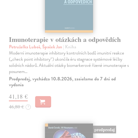
Imunoterapie v otázkách a odpovědích
Petruželka Luboš, Špaček Jan
| Kniha
Moderní imunoterapie inhibitory kontrolních bodů imunitní reakce
(„check point inhibitory“) ukončila éru stagnace systémové léčby
solidních nádorů. Aktuální otázky biomarkerově řízené imunoterapie s
posunem…
Predpredaj, vychádza 10.8.2026, zasielame do 7 dní od
vydania
41,18 €
46,80 €
?
predpredaj