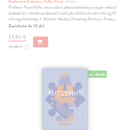
Kadlecová Kateřina, Pafko Pavel
| Kniha
Profesor Pavel Pafko letos oslavil pětaosmdesátiny a za pár měsíců
šedesát let v témže zaměstnání, totiž jako břišní a hrudní chirurg III.
chirurgické kliniky 1. lékařské fakulty Univerzity Karlovy v Praze.…
Zasielame do 12 dní
15,91 €
16,40 €
?
na sklade