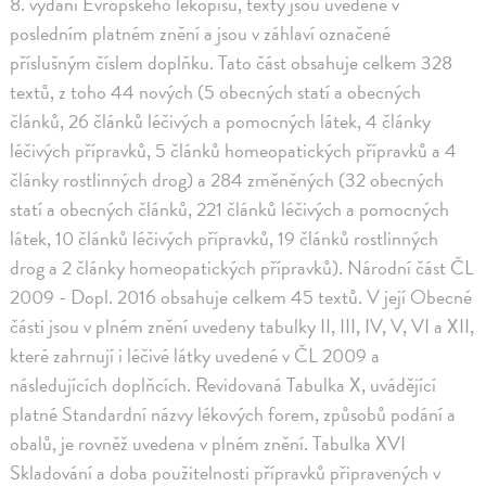
8. vydání Evropského lékopisu, texty jsou uvedené v
posledním platném znění a jsou v záhlaví označené
příslušným číslem doplňku. Tato část obsahuje celkem 328
textů, z toho 44 nových (5 obecných statí a obecných
článků, 26 článků léčivých a pomocných látek, 4 články
léčivých přípravků, 5 článků homeopatických přípravků a 4
články rostlinných drog) a 284 změněných (32 obecných
statí a obecných článků, 221 článků léčivých a pomocných
látek, 10 článků léčivých přípravků, 19 článků rostlinných
drog a 2 články homeopatických přípravků). Národní část ČL
2009 - Dopl. 2016 obsahuje celkem 45 textů. V její Obecné
části jsou v plném znění uvedeny tabulky II, III, IV, V, VI a XII,
které zahrnují i léčivé látky uvedené v ČL 2009 a
následujících doplňcích. Revidovaná Tabulka X, uvádějící
platné Standardní názvy lékových forem, způsobů podání a
obalů, je rovněž uvedena v plném znění. Tabulka XVI
Skladování a doba použitelnosti přípravků připravených v