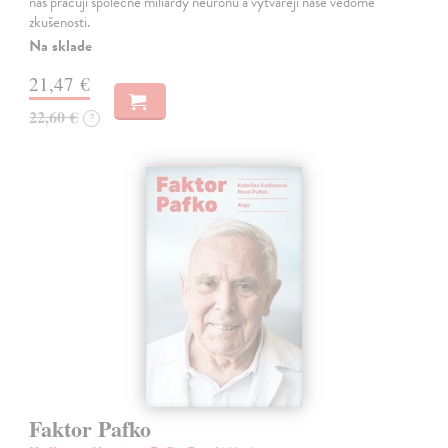
nás pracují společně miliardy neuronů a vytvářejí naše vědomé
zkušenosti.
Na sklade
21,47 €
22,60 €
?
Faktor Pafko