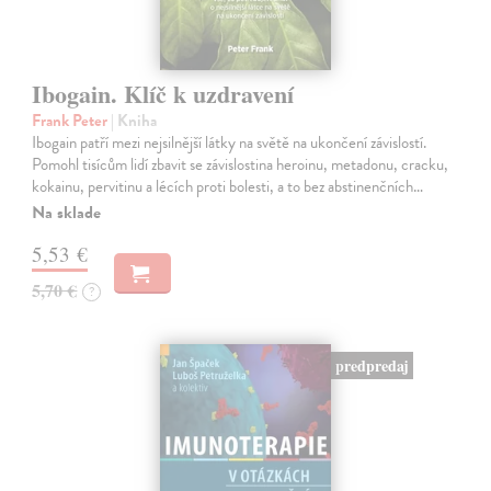
Ibogain. Klíč k uzdravení
Frank Peter
| Kniha
Ibogain patří mezi nejsilnější látky na světě na ukončení závislostí.
Pomohl tisícům lidí zbavit se závislostina heroinu, metadonu, cracku,
kokainu, pervitinu a lécích proti bolesti, a to bez abstinenčních…
Na sklade
5,53 €
5,70 €
?
predpredaj