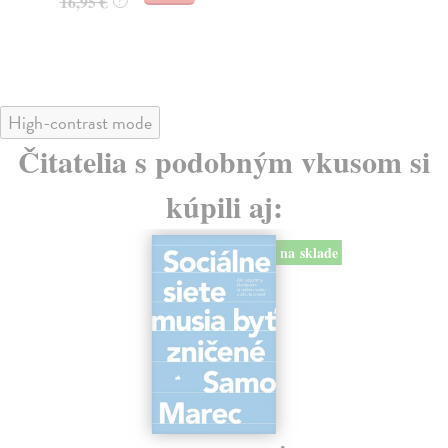
16,95 €
?
24
High-contrast mode
Čitatelia s podobným vkusom si
kúpili aj:
na sklade