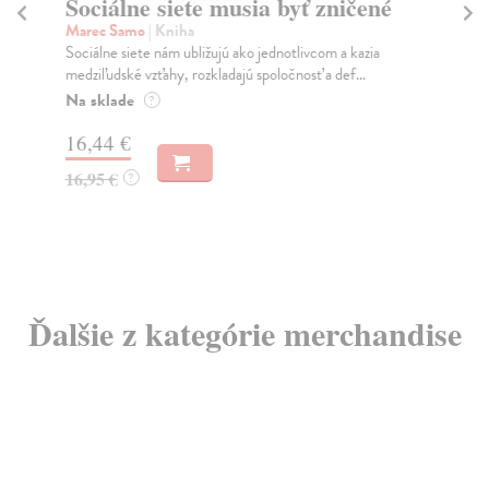
Sociálne siete musia byť zničené
S
K
Marec Samo
| Kniha
Sociálne siete nám ubližujú ako jednotlivcom a kazia
Mik
medziľudské vzťahy, rozkladajú spoločnosť a def...
Mon
o k
Na sklade
?
Na
16,44 €
23
16,95 €
?
24
Ďalšie z kategórie merchandise