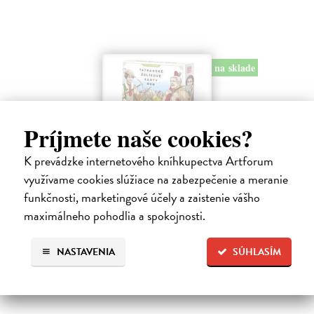
na sklade
Príjmete naše cookies?
Tatranské žolíkové karty
Cermanová Katarína
| Merchandise
K prevádzke internetového kníhkupectva Artforum
Miesto kráľov na koňoch si zahrajte partičku so skutočnými
využívame cookies slúžiace na zabezpečenie a meranie
osobnosťami Vysokých Tatier! Na týchto plne ilustrovaných kartách
funkčnosti, marketingové účely a zaistenie vášho
nájdete známe aj zašité tatranské miesta a ich súčasné aj historické
osobnosti…
maximálneho pohodlia a spokojnosti.
Na sklade
?
NASTAVENIA
SÚHLASÍM
15,52 €
16,00 €
?