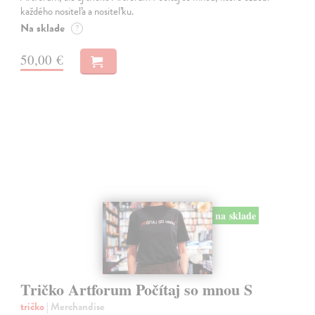
každého nositeľa a nositeľku.
Na sklade
?
50,00 €
na sklade
Tričko Artforum Počítaj so mnou S
tričko
| Merchandise