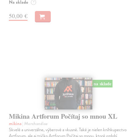
Na sklade
?
50,00 €
na sklade
Mikina Artforum Počítaj so mnou XL
mikina
| Merchandise
Skvelé a univerzálne, výberové a vkusné. Také je nielen kníhkupectvo
Artforum, ale aj tričko Artforum Počítaj so mnou, ktoré ozdobí