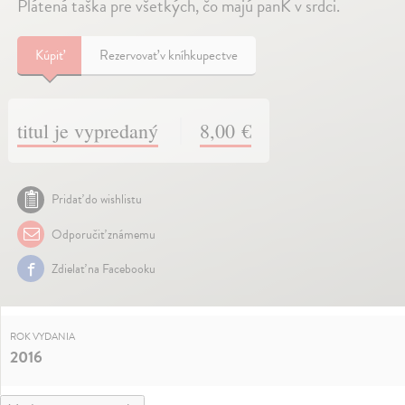
Plátená taška pre všetkých, čo majú panK v srdci.
Kúpiť
Rezervovať v kníhkupectve
titul je vypredaný
8,00 €
Pridať do wishlistu
Odporučiť známemu
Zdielať na Facebooku
ROK VYDANIA
2016