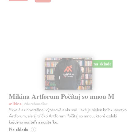
na sklade
Mikina Artforum Počítaj so mnou M
mikina
| Merchandise
Skvelé a univerzálne, výberové a vkusné. Také je nielen kníhkupectvo
Artforum, ale aj tričko Artforum Počítaj so mnou, ktoré ozdobí
každého nositeľa a nositeľku.
Na sklade
?