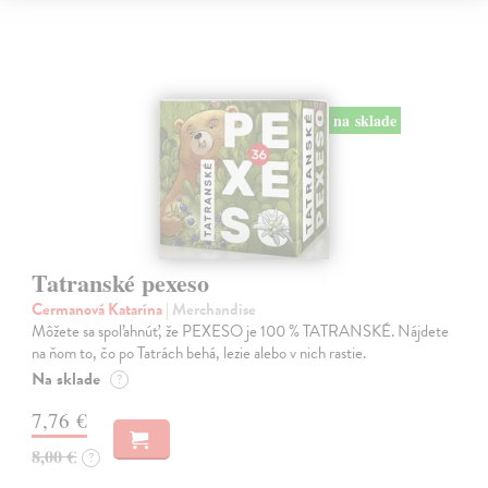
na sklade
Tatranské pexeso
Cermanová Katarína
| Merchandise
Môžete sa spoľahnúť, že PEXESO je 100 % TATRANSKÉ. Nájdete
na ňom to, čo po Tatrách behá, lezie alebo v nich rastie.
Na sklade
?
7,76 €
8,00 €
?