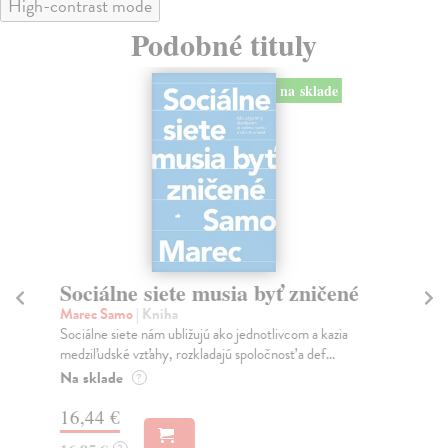
High-contrast mode
Podobné tituly
na sklade
Sociálne siete musia byť zničené
S
K
Marec Samo
| Kniha
Sociálne siete nám ubližujú ako jednotlivcom a kazia
Mik
medziľudské vzťahy, rozkladajú spoločnosť a def...
Mon
o k
Na sklade
?
Na
16,44 €
23