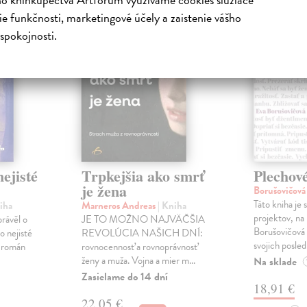
na sklade
e funkčnosti, marketingové účely a zaistenie vášho
spokojnosti.
ejisté
Trpkejšia ako smrť
Plechov
je žena
Borušovičová
Táto kniha je
iha
Marneros Andreas
| Kniha
projektov, na
právěl o
JE TO MOŽNO NAJVÄČŠIA
Borušovičová 
o nejisté
REVOLÚCIA NAŠICH DNÍ:
svojich posled
ý román
rovnocennosť a rovnoprávnosť
ženy a muža. Vojna a mier m...
Na sklade
Zasielame do 14 dní
18,91 €
22,05 €