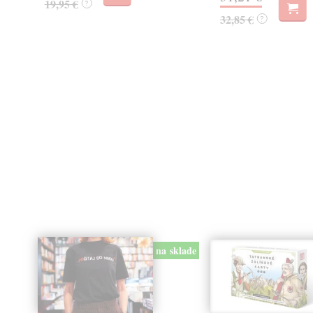
19,95 €
?
32,85 €
?
na sklade