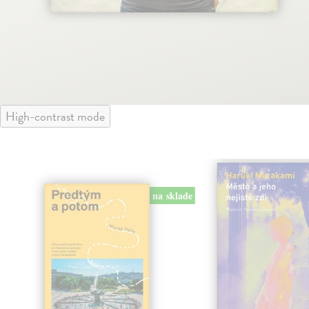
High-contrast mode
na sklade