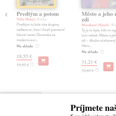
Predtým a potom
Město a jeho n
zdi
Vallo Matúš
| Kniha
Predtým tu bola vízia skupiny
Murakami Haruki
| Kn
nadšencov, ktorí chceli premeniť
Ty jsi to byla, kdo mi vy
hlavné mesto Slovenska na
tom městě. Město a jeh
modernú eur...
zdi – dlouho očekávan
Haru...
Na sklade
?
Na sklade
?
18,55 €
31,21 €
19,95 €
?
32,85 €
?
High-contrast mode
Čit
Príjmete na
K prevádzke internetové