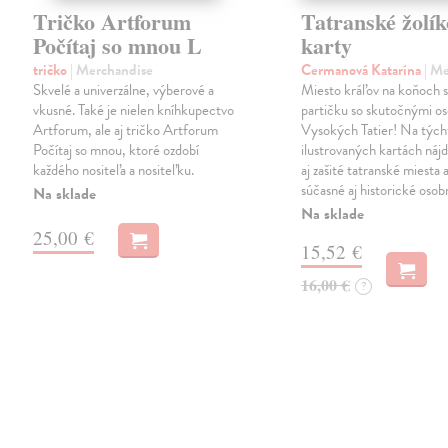
Tričko Artforum
Tatranské žolík
Počítaj so mnou L
karty
tričko
| Merchandise
Cermanová Katarína
| M
Skvelé a univerzálne, výberové a
Miesto kráľov na koňoch si
vkusné. Také je nielen kníhkupectvo
partičku so skutočnými o
Artforum, ale aj tričko Artforum
Vysokých Tatier! Na tých
Počítaj so mnou, ktoré ozdobí
ilustrovaných kartách náj
každého nositeľa a nositeľku.
aj zašité tatranské miesta 
súčasné aj historické osob
Na sklade
Na sklade
25,00 €
15,52 €
16,00 €
?