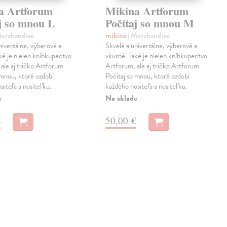
a Artforum
Mikina Artforum
aj so mnou L
Počítaj so mnou M
Merchandise
mikina
| Merchandise
niverzálne, výberové a
Skvelé a univerzálne, výberové a
ké je nielen kníhkupectvo
vkusné. Také je nielen kníhkupectvo
ale aj tričko Artforum
Artforum, ale aj tričko Artforum
 mnou, ktoré ozdobí
Počítaj so mnou, ktoré ozdobí
siteľa a nositeľku.
každého nositeľa a nositeľku.
e
Na sklade
€
50,00 €