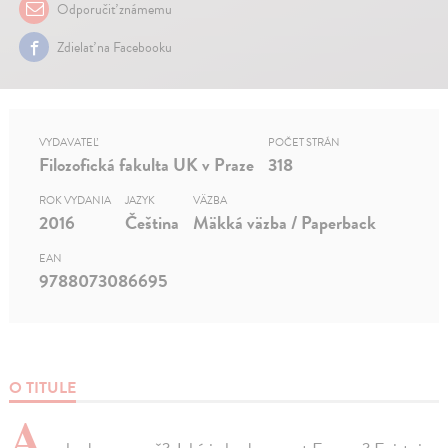
Odporučiť známemu
Zdielať na Facebooku
VYDAVATEĽ
POČET STRÁN
Filozofická fakulta UK v Praze
318
ROK VYDANIA
JAZYK
VÄZBA
2016
Čeština
Mäkká väzba / Paperback
EAN
9788073086695
O TITULE
A