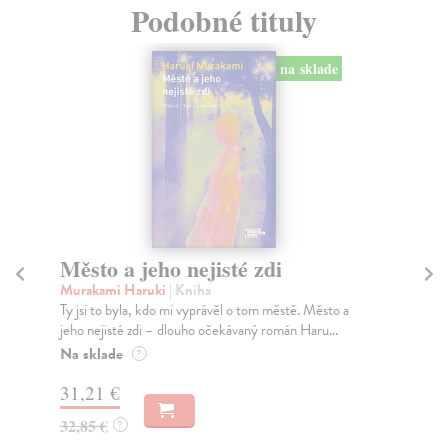
Podobné tituly
na sklade
Město a jeho nejisté zdi
Tr
Murakami Haruki
| Kniha
Ma
Ty jsi to byla, kdo mi vyprávěl o tom městě. Město a
JE
jeho nejisté zdi – dlouho očekávaný román Haru...
NAŠ
muž
Na sklade
?
Za
31,21 €
22
32,85 €
?
24