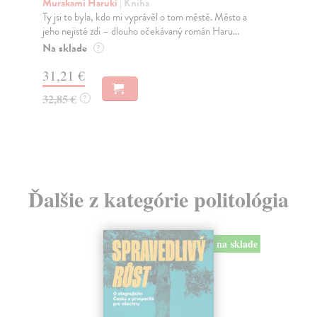
Murakami Haruki
| Kniha
Ma
Ty jsi to byla, kdo mi vyprávěl o tom městě. Město a
JE
jeho nejisté zdi – dlouho očekávaný román Haru...
NAŠ
muž
Na sklade
?
Za
31,21 €
22
32,85 €
?
24
Ďalšie z kategórie politológia
na sklade