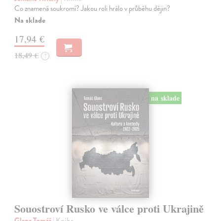
Co znamená soukromí? Jakou roli hrálo v průběhu dějin?
Na sklade
17,94 €
18,49 €
?
na sklade
Souostroví Rusko ve válce proti Ukrajině
Glanc Tomáš
| Kniha