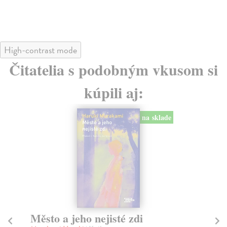
High-contrast mode
Čitatelia s podobným vkusom si
kúpili aj:
na sklade
Město a jeho nejisté zdi
Tr