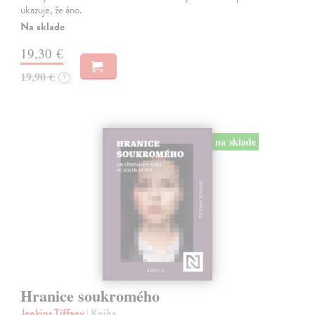
ukazuje, že áno.
Na sklade
19,30 €
19,90 €
?
na sklade
Hranice soukromého
Jenkins Tiffany
| Kniha