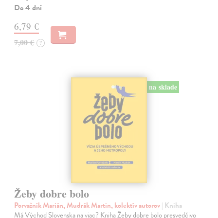
Do 4 dní
6,79 €
7,00 €
?
na sklade
Žeby dobre bolo
Porvažník Marián, Mudrák Martin, kolektív autorov
| Kniha
Má Východ Slovenska na viac? Kniha Žeby dobre bolo presvedčivo