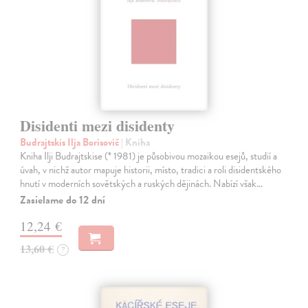
Disidenti mezi disidenty
Budrajtskis Ilja Borisovič
| Kniha
Kniha Ilji Budrajtskise (* 1981) je působivou mozaikou esejů, studií a
úvah, v nichž autor mapuje historii, místo, tradici a roli disidentského
hnutí v moderních sovětských a ruských dějinách. Nabízí však…
Zasielame do 12 dní
12,24 €
13,60 €
?