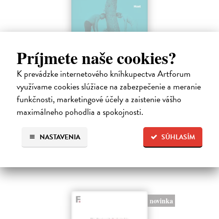
Príjmete naše cookies?
Spravedlivý růst
K prevádzke internetového kníhkupectva Artforum
Prokop Daniel
| Kniha
využívame cookies slúžiace na zabezpečenie a meranie
Rovné šance, efektivní reformy a prosperita širší společnosti jako lék
funkčnosti, marketingové účely a zaistenie vášho
na politickou strnulost Česko si udržuje spoustu drahých
nespravedlností. Chudé děti mají malou šanci získat kvalitní vzdělání.
maximálneho pohodlia a spokojnosti.
Na sklade
NASTAVENIA
SÚHLASÍM
24,51 €
25,80 €
?
novinka