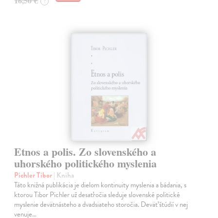
16,50 €
?
Etnos a polis. Zo slovenského a
uhorského politického myslenia
Pichler Tibor
| Kniha
Táto knižná publikácia je dielom kontinuity myslenia a bádania, s
ktorou Tibor Pichler už desaťročia sleduje slovenské politické
myslenie devätnásteho a dvadsiateho storočia. Deväť štúdií v nej
venuje…