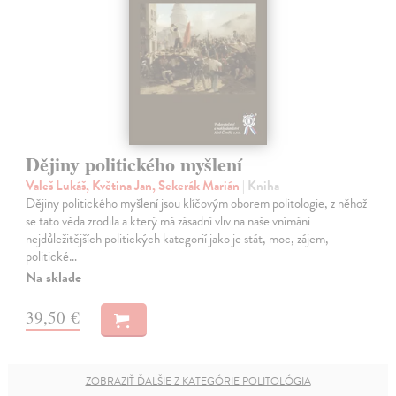
Dějiny politického myšlení
Valeš Lukáš, Květina Jan, Sekerák Marián
| Kniha
Dějiny politického myšlení jsou klíčovým oborem politologie, z něhož
se tato věda zrodila a který má zásadní vliv na naše vnímání
nejdůležitějších politických kategorií jako je stát, moc, zájem,
politické…
Na sklade
39,50 €
ZOBRAZIŤ ĎALŠIE Z KATEGÓRIE POLITOLÓGIA