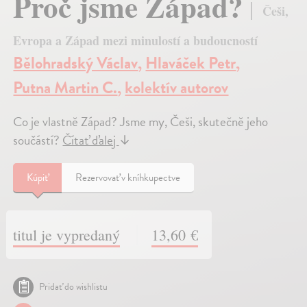
Proč jsme Západ?
Češi,
Evropa a Západ mezi minulostí a budoucností
Bělohradský Václav
,
Hlaváček Petr
,
Putna Martin C.
,
kolektív autorov
Co je vlastně Západ? Jsme my, Češi, skutečně jeho
součástí?
Čítať ďalej
↓
Kúpiť
Rezervovať v kníhkupectve
titul je vypredaný
13,60 €
Pridať do wishlistu