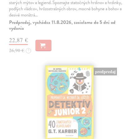
starých mýtov a legiend. Spoznajte statočných hrdinov a hrdinky,
podlých vládcov, hrôzostrašných obrov, mocné bohyne a bohov a
desivé monštrá…
Predpredaj, vychádza 11.8.2026, zasielame do 5 dní od
vydania
22,87 €
26,90 €
?
predpredaj