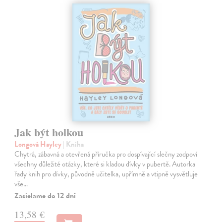
Jak být holkou
Longová Hayley
| Kniha
Chytrá, zábavná a otevřená příručka pro dospívající slečny zodpoví
všechny důležité otázky, které si kladou dívky v pubertě. Autorka
řady knih pro dívky, původně učitelka, upřímně a vtipně vysvětluje
vše…
Zasielame do 12 dní
13,58 €