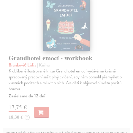
Grandhotel emocí - workbook
Branković Lidia
| Kniha
K oblíbené ilustrované knize Grandhotel emocí vydáváme krásně
zpracovaný pracovní sešit plný cvičení, aby nám pomohl přemýšlet o
vlastních pocitech a mluvit o nich. Zve děti k objevování světa pocitů
hravou…
Zasielame do 12 dní
17,75 €
18,30 €
?