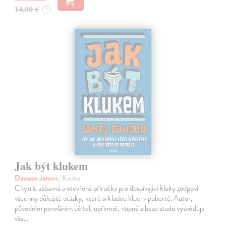
14,00 €
?
Jak být klukem
Dawson James
| Kniha
Chytrá, zábavná a otevřená příručka pro dospívající kluky zodpoví
všechny důležité otázky, které si kladou kluci v pubertě. Autor,
původním povoláním učitel, upřímně, vtipně a beze studu vysvětluje
vše…