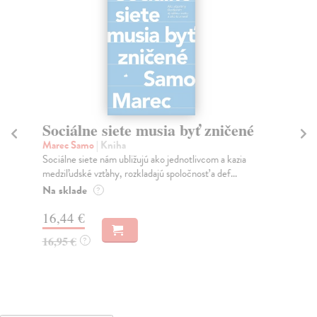
Sociálne siete musia byť zničené
S
K
Marec Samo
| Kniha
Sociálne siete nám ubližujú ako jednotlivcom a kazia
Mik
medziľudské vzťahy, rozkladajú spoločnosť a def...
Mon
o k
Na sklade
?
Na
16,44 €
23
16,95 €
?
24