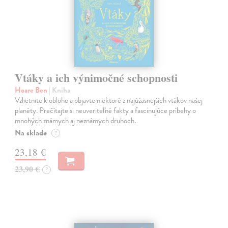
Vtáky a ich výnimočné schopnosti
Hoare Ben
| Kniha
Vzlietnite k oblohe a objavte niektoré z najúžasnejších vtákov našej
planéty. Prečítajte si neuveriteľné fakty a fascinujúce príbehy o
mnohých známych aj neznámych druhoch.
Na sklade
?
23,18 €
23,90 €
?