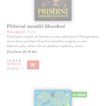
Příšerně moudří filozofové
Beňovský Jiří
| Kniha
Pokud jste si mysleli, že filozofie je nuda, spletli jste se. Poznejte partu
třiceti lehce potrhlých filozofů (a filozofku) a užijete si s nimi
bláznivou jízdu, během níž vám představí myšlenky, které…
Zasielame do 14 dní
11,63 €
11,99 €
?
na sklade