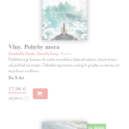
Vlny. Pohyby mora
Zambello Sarah, Zanella Susy
| Kniha
Publikácia je bránou do sveta morského dobrodružstva, ktoré zmení
váš pohľad na oceán. Odhaľte tajomstvo vodných prúdov a meniacich
sa prílivov a odlivov.
Do 5 dní
17,96 €
18,90 €
?
na sklade