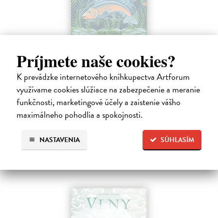
Môj prvý deň na rybách
Príjmete naše cookies?
Millard Will
| Kniha
V bohato ilustrovanej príručke nájdu mladí záujemcovia všetky
K prevádzke internetového kníhkupectva Artforum
dôležité informácie, ktoré budú potrebovať, kým sa vydajú na svoju
využívame cookies slúžiace na zabezpečenie a meranie
prvú rybačku. Autor knihy Will Millard, skúsený rybár, cestovateľ a
moderátor…
funkčnosti, marketingové účely a zaistenie vášho
Na sklade
?
maximálneho pohodlia a spokojnosti.
13,90 €
NASTAVENIA
SÚHLASÍM
14,95 €
?