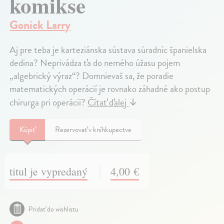
komikse
Gonick Larry
Aj pre teba je karteziánska sústava súradníc španielska
dedina? Neprivádza ťa do nemého úžasu pojem
„algebrický výraz“? Domnievaš sa, že poradie
matematických operácií je rovnako záhadné ako postup
chirurga pri operácii?
Čítať ďalej
↓
Kúpiť
Rezervovať v kníhkupectve
titul je vypredaný
4,00 €
Pridať do wishlistu