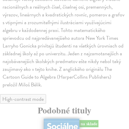
racionálnych a reálnych čísel, číselnej osi, premenných,
výrazov, lineárnych a kvadratických rovníc, pomerov a grafov
s vtipnými a zrozumiteľnými ilustráciami využívajúcimi
algebru v každodennej praxi. Tohto matematického
sprievodcu od najpredávanejšieho autora New York Times
Larryho Gonicka privítajú študenti na všetkých úrovniach od
základnej školy až po univerzitu. Jeden z najzamotanejších a
najobávanejších školských predmetov ešte nikdy nebol taký
zaujímavý ako v tejto knihe. Z anglického originálu The
Cartoon Guide to Algebra (HarperCollins Publishers)
preložil Miloš Bélik.
High-contrast mode
Podobné tituly
na sklade