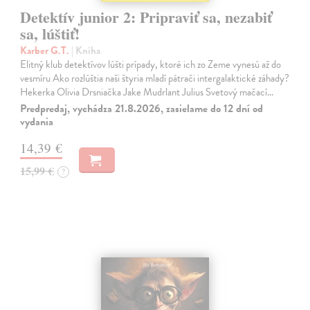
Detektív junior 2: Pripraviť sa, nezabiť
sa, lúštiť!
Karber G.T.
| Kniha
Elitný klub detektívov lúšti prípady, ktoré ich zo Zeme vynesú až do
vesmíru Ako rozlúštia naši štyria mladí pátrači intergalaktické záhady?
Hekerka Olivia Drsniačka Jake Mudrlant Julius Svetový mačací…
Predpredaj, vychádza 21.8.2026, zasielame do 12 dní od
vydania
14,39 €
15,99 €
?