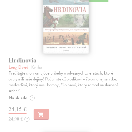
Hrdinovia
Long David
| Kniha
Prečítajte si ohromujúce príbehy o odvážnych zvieratách, ktoré
ovplyvnili naše dejiny! Počuli ste už o oslíkovi – štvornohej sanitke,
medveďovi, ktorý nosil bomby, či o psovi, ktorý zomrel na zlomené
srdce?…
Na sklade
?
24,15 €
24,90 €
?