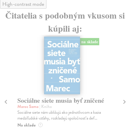
High-contrast mode
Čitatelia s podobným vkusom si
kúpili aj:
na sklade
Sociálne siete musia byť zničené
S
K
Marec Samo
| Kniha
Sociálne siete nám ubližujú ako jednotlivcom a kazia
Mik
medziľudské vzťahy, rozkladajú spoločnosť a def...
Mon
o k
Na sklade
?