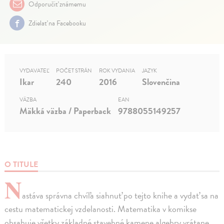
Odporučiť známemu
Zdielať na Facebooku
VYDAVATEĽ
POČET STRÁN
ROK VYDANIA
JAZYK
Ikar
240
2016
Slovenčina
VÄZBA
EAN
Mäkká väzba / Paperback
9788055149257
O TITULE
N
astáva správna chvíľa siahnuť po tejto knihe a vydať sa na
cestu matematickej vzdelanosti. Matematika v komikse
obsahuje všetky základné stavebné kamene algebry vrátane