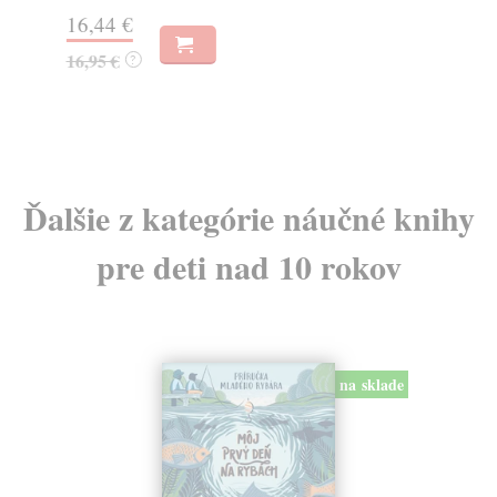
Na
16,44 €
23
16,95 €
?
24
Ďalšie z kategórie náučné knihy
pre deti nad 10 rokov
na sklade