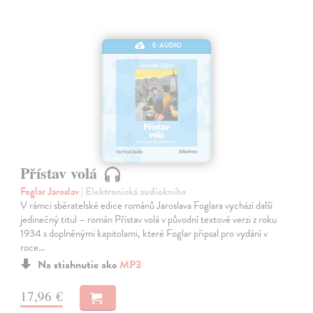
E-AUDIO
Přístav volá
Foglar Jaroslav
| Elektronická audiokniha
V rámci sběratelské edice románů Jaroslava Foglara vychází další
jedinečný titul – román Přístav volá v původní textové verzi z roku
1934 s doplněnými kapitolami, které Foglar připsal pro vydání v
roce…
Na stiahnutie ako
MP3
17,96 €