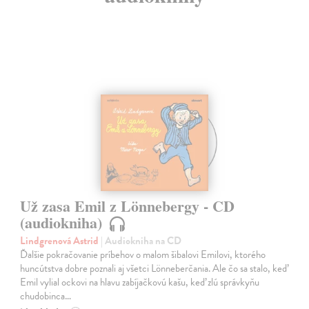
Už zasa Emil z Lönnebergy - CD
(audiokniha)
Lindgrenová Astrid
| Audiokniha na CD
Ďalšie pokračovanie príbehov o malom šibalovi Emilovi, ktorého
huncútstva dobre poznali aj všetci Lönneberčania. Ale čo sa stalo, keď
Emil vylial ockovi na hlavu zabíjačkovú kašu, keď zlú správkyňu
chudobinca…