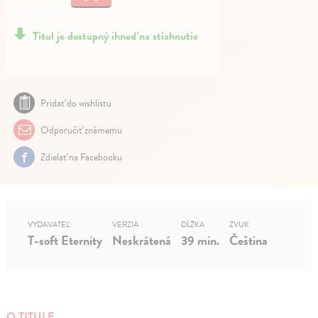
Titul je dostupný ihneď na stiahnutie
Pridať do wishlistu
Odporučiť známemu
Zdielať na Facebooku
VYDAVATEĽ
VERZIA
DĹŽKA
ZVUK
T-soft Eternity
Neskrátená
39 min.
Čeština
O TITULE