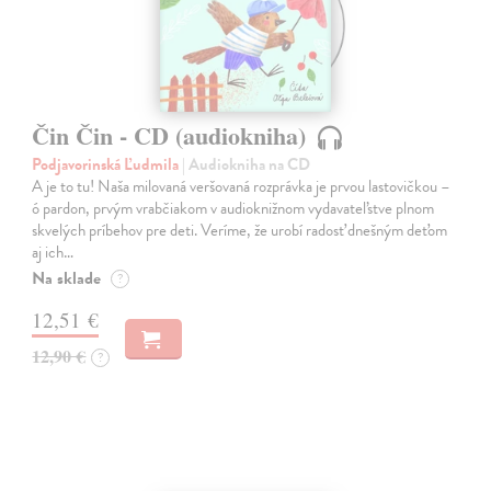
Čin Čin - CD (audiokniha)
Podjavorinská Ľudmila
| Audiokniha na CD
A je to tu! Naša milovaná veršovaná rozprávka je prvou lastovičkou –
ó pardon, prvým vrabčiakom v audioknižnom vydavateľstve plnom
skvelých príbehov pre deti. Veríme, že urobí radosť dnešným deťom
aj ich…
Na sklade
?
12,51 €
12,90 €
?