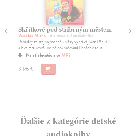
Skřítkové pod stříbrným městem
P
Vaněček Michal
| Elektronická audiokniha
Va
Pohádky ze stejnojmenné knížky vyprávějí Jan Přeučil
Kdy
a Eva Hrušková. Volné pokračování Pohádek ze st...
O k
Na stiahnutie ako
MP3
3,96 €
3,
Ďalšie z kategórie detské
audioknihy