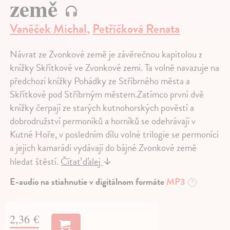
země
Vaněček Michal
,
Petříčková Renata
Návrat ze Zvonkové země je závěrečnou kapitolou z
knížky Skřítkové ve Zvonkové zemi. Ta volně navazuje na
předchozí knížky Pohádky ze Stříbrného města a
Skřítkové pod Stříbrným městem.Zatímco první dvě
knížky čerpají ze starých kutnohorských pověstí a
dobrodružství permoníků a horníků se odehrávají v
Kutné Hoře, v posledním dílu volné trilogie se permoníci
a jejich kamarádi vydávají do bájné Zvonkové země
hledat štěstí.
Čítať ďalej
↓
E-audio na stiahnutie v digitálnom formáte
MP3
?
2,36 €