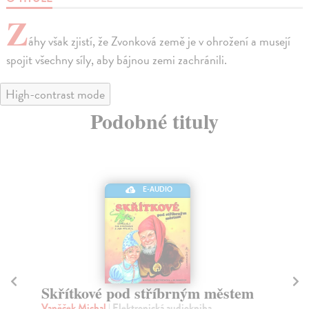
Z
áhy však zjistí, že Zvonková země je v ohrožení a musejí
spojit všechny síly, aby bájnou zemi zachránili.
High-contrast mode
Podobné tituly
E-AUDIO
Skřítkové pod stříbrným městem
P
Vaněček Michal
| Elektronická audiokniha
Va