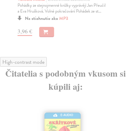
Pohádky ze stejnojmenné knížky vyprávějí Jan Přeučil
Kdy
a Eva Hrušková. Volné pokračování Pohádek ze st...
O k
Na stiahnutie ako
MP3
3,96 €
3,
High-contrast mode
Čitatelia s podobným vkusom si
kúpili aj:
E-AUDIO