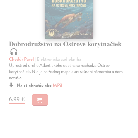
Dobrodružstvo na Ostrove korytnačiek
Chodúr Pavel
| Elektronická audiokniha
Uprostred šíreho Atlantického oceána sa nachádza Ostrov
korytnačiek. Nie je na žiadnej mape a ani skúsení námorníci o ňom
netušia.
Na stiahnutie ako
MP3
6,99 €