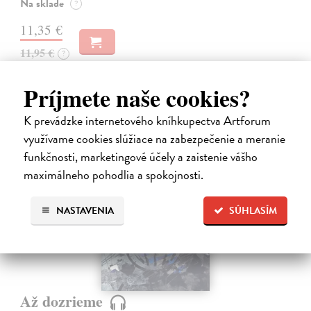
Na sklade
?
11,35 €
11,95 €
?
Príjmete naše cookies?
K prevádzke internetového kníhkupectva Artforum
využívame cookies slúžiace na zabezpečenie a meranie
funkčnosti, marketingové účely a zaistenie vášho
maximálneho pohodlia a spokojnosti.
E-AUDIO
novinka
NASTAVENIA
SÚHLASÍM
Až dozrieme