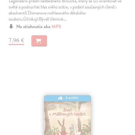
Legendární příběh nezbedného Broučka, který se učí orientovat ve
světě a poslouchat hlas svého srdce, v podání současných členů i
absolventů Dismanova rozhlasového dětského
souboru.Účinkují:Bývalí členové…
Na stiahnutie ako
MP3
7,96 €
E-AUDIO