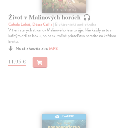
Život v Malinových horách
Cabala Lukáš, Dózsa Csilla
| Elektronická audiokniha
V tieni starých stromov Malinového lesa to žije. Nie každý sa tu s
každým drží za labku, no na skutočné priateľstvo narazíte na každom
kroku.
Na stiahnutie ako
MP3
11,95 €
E-AUDIO