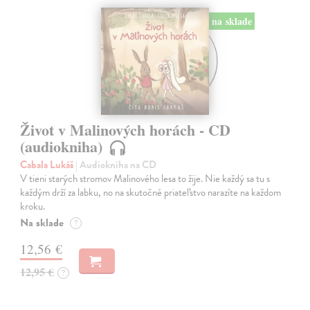
na sklade
Život v Malinových horách - CD
(audiokniha)
Cabala Lukáš
| Audiokniha na CD
V tieni starých stromov Malinového lesa to žije. Nie každý sa tu s
každým drží za labku, no na skutočné priateľstvo narazíte na každom
kroku.
Na sklade
?
12,56 €
12,95 €
?