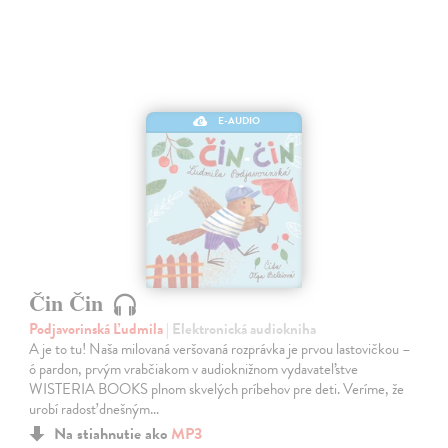
E-AUDIO
Čin Čin
Podjavorinská Ľudmila
| Elektronická audiokniha
A je to tu! Naša milovaná veršovaná rozprávka je prvou lastovičkou –
ó pardon, prvým vrabčiakom v audioknižnom vydavateľstve
WISTERIA BOOKS plnom skvelých príbehov pre deti. Veríme, že
urobí radosť dnešným…
Na stiahnutie ako
MP3