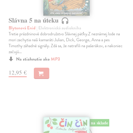
Slávna 5 na úteku
Blytonová Enid
| Elektronická audiokniha
Tretie prázdninové dobrodružstvo Slávnej päťky.Z neznámej lode na
mori zachytia naši kamaráti Julian, Dick, George, Anna a pes
Timothy záhadné signály. Zdá sa, že natrafili na pašerákov, a nakoniec
začujú…
Na stiahnutie ako
MP3
12,95 €
na sklade