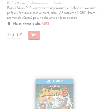
Rúfus Milan
| Elektronická audiokniha
Básnik Milan Rúfus patrí medzi najvýraznejšie osobnosti slovenskej
poézie. Debutoval básnickou zbierkou Až dozrieme (1956), ktorá
znamenala výrazný posun dobového chápania poézie.
Na stiahnutie ako
MP3
13,00 €
E-AUDIO