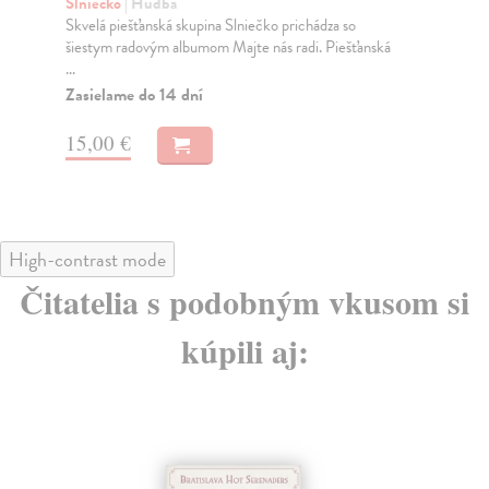
Slniečko
| Hudba
Wa
Skvelá piešťanská skupina Slniečko prichádza so
Dlh
šiestym radovým albumom Majte nás radi. Piešťanská
kul
...
Gi..
Zasielame do 14 dní
Na
15,00 €
13
High-contrast mode
Čitatelia s podobným vkusom si
kúpili aj: