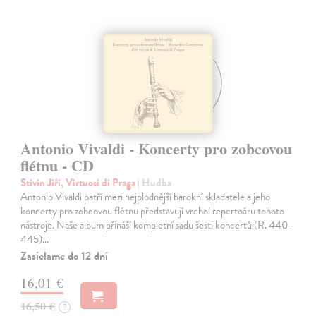
Antonio Vivaldi - Koncerty pro zobcovou
flétnu - CD
Stivín Jiří, Virtuosi di Praga
| Hudba
Antonio Vivaldi patří mezi nejplodnější barokní skladatele a jeho
koncerty pro zobcovou flétnu představují vrchol repertoáru tohoto
nástroje. Naše album přináší kompletní sadu šesti koncertů (R. 440–
445)…
Zasielame do 12 dní
16,01 €
16,50 €
?