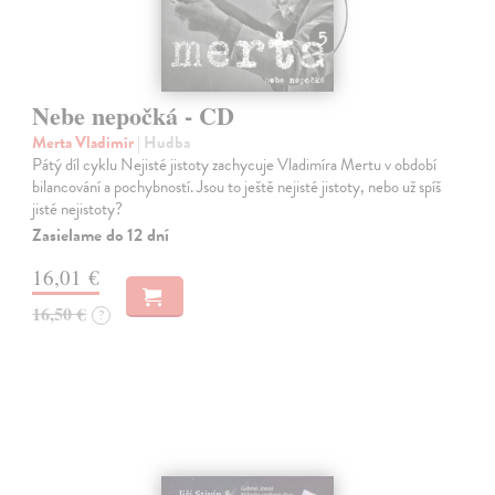
Nebe nepočká - CD
Merta Vladimír
| Hudba
Pátý díl cyklu Nejisté jistoty zachycuje Vladimíra Mertu v období
bilancování a pochybností. Jsou to ještě nejisté jistoty, nebo už spíš
jisté nejistoty?
Zasielame do 12 dní
16,01 €
16,50 €
?