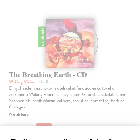
na sklade
The Breathing Earth - CD
Waking Vision
| Hudba
Dlhých sedemnásť rokov museli čakať fanúšikovia kultového
zoskupenia Waking Vision na nový album. Gitarista a skladateľ John
Shannon a bubeník Martin Valihora, spolužiaci z prestížnej Berklee
College of…
Na sklade
13,00 €