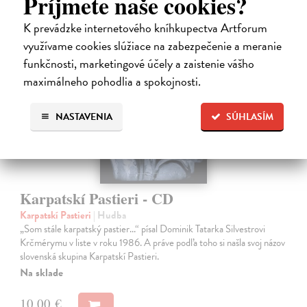
Príjmete naše cookies?
K prevádzke internetového kníhkupectva Artforum
využívame cookies slúžiace na zabezpečenie a meranie
funkčnosti, marketingové účely a zaistenie vášho
maximálneho pohodlia a spokojnosti.
na sklade
NASTAVENIA
SÚHLASÍM
Karpatskí Pastieri - CD
Karpatskí Pastieri
| Hudba
„Som stále karpatský pastier...“ písal Dominik Tatarka Silvestrovi
Krčmérymu v liste v roku 1986. A práve podľa toho si našla svoj názov
slovenská skupina Karpatskí Pastieri.
Na sklade
10,00 €