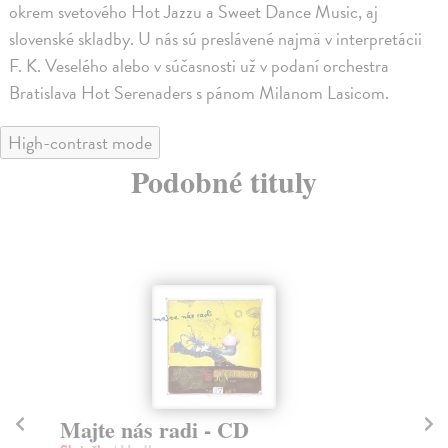
okrem svetového Hot Jazzu a Sweet Dance Music, aj
slovenské skladby. U nás sú preslávené najmä v interpretácii
F. K. Veselého alebo v súčasnosti už v podaní orchestra
Bratislava Hot Serenaders s pánom Milanom Lasicom.
High-contrast mode
Podobné tituly
Majte nás radi - CD
T