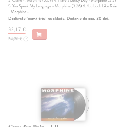
3. Claire - Morphine (3.09) 4. Have a Lucky Day - Morphine (3.3)
5. You Speak My Language - Morphine (3.26) 6. You Look Like Rain
- Morphine…
Dodávateľ nemá titul na sklade. Dodanie do cca. 30 dní.
33,17 €
34,20 €
?
Cure for Pain - LP