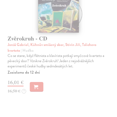
Zvěrokruh - CD
Jonáš Gabriel, Kühnův smíšený sbor, Stivín Jiří, Talichovo
kvarteto
| Hudba
Co se stane, když flétnista a klavírista potkají smyčcové kvarteto a
pěvecký sbor? Vznikne Zvěrokruh! Jeden z nejodvážnějších
experimentů české hudby sedmdesátých let.
Zasielame do 12 dní
16,01 €
16,50 €
?