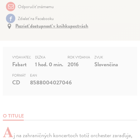
Odporučiť známemu
Zdielať na Facebooku
Pozrieť dostupnosť v kníhkupectvách
VYDAVATEĽ
DĹŽKA
ROK VYDANIA
ZVUK
Fabart
1 hod. 0 min.
2016
Slovenčina
FORMÁT
EAN
CD
8588004027046
O TITULE
A
j na zahraničných koncertoch totiž orchester zaraďuje,