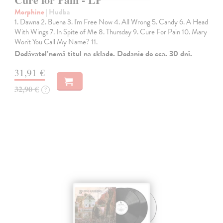
Morphine
| Hudba
1. Dawna 2. Buena 3. I'm Free Now 4. All Wrong 5. Candy 6. A Head
With Wings 7. In Spite of Me 8. Thursday 9. Cure For Pain 10. Mary
Won't You Call My Name? 11.
Dodávateľ nemá titul na sklade. Dodanie do cca. 30 dní.
31,91 €
32,90 €
?