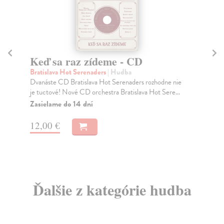
Keď sa raz zídeme - CD
M
Bratislava Hot Serenaders
| Hudba
Sl
Dvanáste CD Bratislava Hot Serenaders rozhodne nie
Skv
je tuctové! Nové CD orchestra Bratislava Hot Sere...
šie
...
Zasielame do 14 dní
Za
12,00 €
15
Ďalšie z kategórie hudba