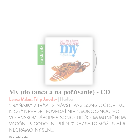
na sklade
My (do tanca a na počúvanie) - CD
Lasica Milan, Filip Jaroslav
| Hudba
1. RAŇAJKY V TRÁVE 2. NÁVŠTEVA 3. SONG O ČLOVEKU,
KTORÝ NEVEDEL POVEDAŤ NIE 4. SONG O NOCI VO
VOJENSKOM TÁBORE 5. SONG O IDÚCOM MUNIČNOM
VAGÓNE 6. GODOT NEPRÍDE 7. RAZ SA TO MÔŽE STAŤ 8.
NEGRAMOTNÝ SEN…
Na sklade