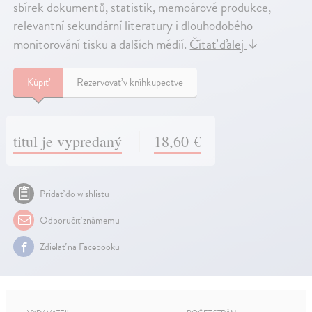
sbírek dokumentů, statistik, memoárové produkce,
relevantní sekundární literatury i dlouhodobého
monitorování tisku a dalších médií.
Čítať ďalej
↓
Kúpiť
Rezervovať v kníhkupectve
titul je vypredaný
18,60 €
Pridať do wishlistu
Odporučiť známemu
Zdielať na Facebooku