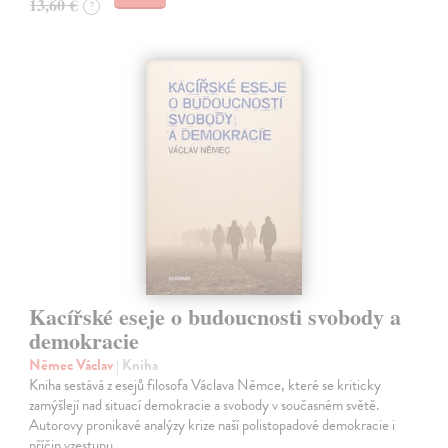
13,60 €
?
Kacířské eseje o budoucnosti svobody a
demokracie
Němec Václav
| Kniha
Kniha sestává z esejů filosofa Václava Němce, které se kriticky
zamýšlejí nad situací demokracie a svobody v současném světě.
Autorovy pronikavé analýzy krize naší polistopadové demokracie i
příčin vzestupu…