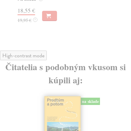
Za
31,21 €
22
32,85 €
?
24
High-contrast mode
Čitatelia s podobným vkusom si
kúpili aj:
na sklade