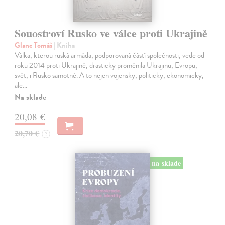
Souostroví Rusko ve válce proti Ukrajině
Glanc Tomáš
| Kniha
Válka, kterou ruská armáda, podporovaná částí společnosti, vede od
roku 2014 proti Ukrajině, drasticky proměnila Ukrajinu, Evropu,
svět, i Rusko samotné. A to nejen vojensky, politicky, ekonomicky,
ale…
Na sklade
20,08 €
20,70 €
?
na sklade