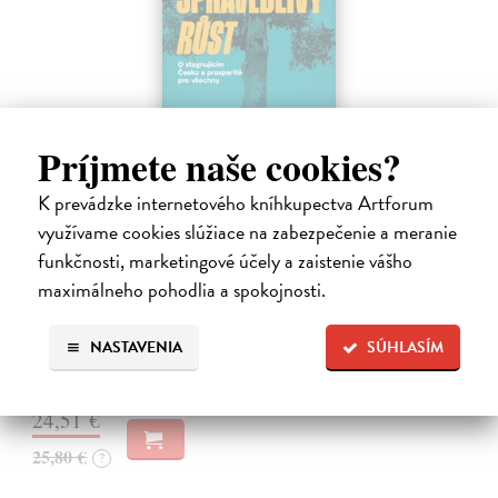
Príjmete naše cookies?
K prevádzke internetového kníhkupectva Artforum
využívame cookies slúžiace na zabezpečenie a meranie
Spravedlivý růst
funkčnosti, marketingové účely a zaistenie vášho
Prokop Daniel
| Kniha
maximálneho pohodlia a spokojnosti.
Rovné šance, efektivní reformy a prosperita širší společnosti jako lék
na politickou strnulost Česko si udržuje spoustu drahých
NASTAVENIA
SÚHLASÍM
nespravedlností. Chudé děti mají malou šanci získat kvalitní vzdělání.
Na sklade
24,51 €
25,80 €
?