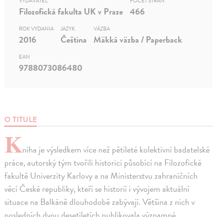
VYDAVATEĽ
POČET STRÁN
Filozofická fakulta UK v Praze
466
ROK VYDANIA
JAZYK
VÄZBA
2016
Čeština
Mäkká väzba / Paperback
EAN
9788073086480
O TITULE
K
niha je výsledkem více než pětileté kolektivní badatelské
práce, autorský tým tvořili historici působící na Filozofické
fakultě Univerzity Karlovy a na Ministerstvu zahraničních
věcí České republiky, kteří se historií i vývojem aktuální
situace na Balkáně dlouhodobě zabývají. Většina z nich v
posledních dvou desetiletích publikovala významné