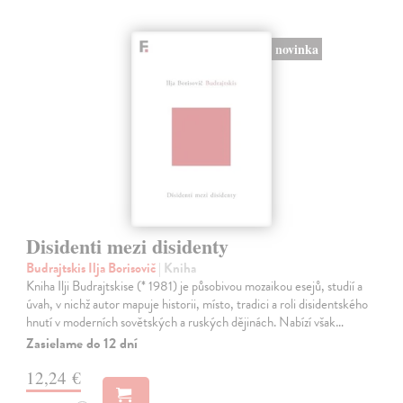
novinka
Disidenti mezi disidenty
Budrajtskis Ilja Borisovič
| Kniha
Kniha Ilji Budrajtskise (* 1981) je působivou mozaikou esejů, studií a
úvah, v nichž autor mapuje historii, místo, tradici a roli disidentského
hnutí v moderních sovětských a ruských dějinách. Nabízí však…
Zasielame do 12 dní
12,24 €