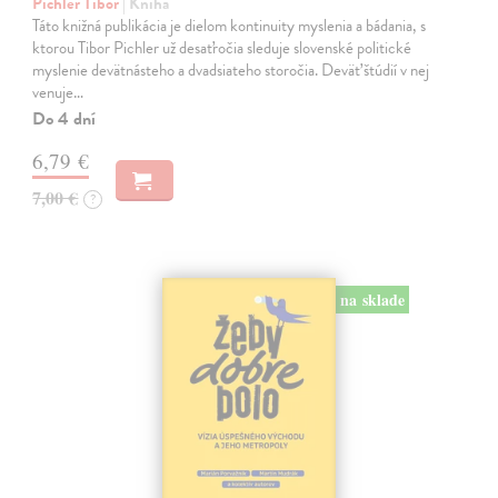
Pichler Tibor
| Kniha
Táto knižná publikácia je dielom kontinuity myslenia a bádania, s
ktorou Tibor Pichler už desaťročia sleduje slovenské politické
myslenie devätnásteho a dvadsiateho storočia. Deväť štúdií v nej
venuje…
Do 4 dní
6,79 €
7,00 €
?
na sklade