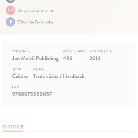
Odporučiť známemu
Zdielať na Facebooku
VYDAVATEĽ
POČET STRÁN
ROK VYDANIA
Jan Melvil Publishing
496
2016
JAZYK
VÄZBA
Čeština
Tvrdá väzba / Hardback
EAN
9788075550057
O TITULE