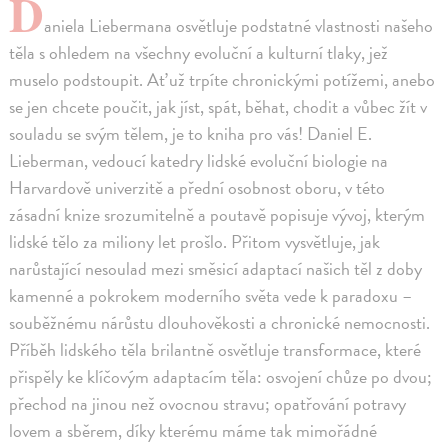
D
aniela Liebermana osvětluje podstatné vlastnosti našeho
těla s ohledem na všechny evoluční a kulturní tlaky, jež
muselo podstoupit. Ať už trpíte chronickými potížemi, anebo
se jen chcete poučit, jak jíst, spát, běhat, chodit a vůbec žít v
souladu se svým tělem, je to kniha pro vás! Daniel E.
Lieberman, vedoucí katedry lidské evoluční biologie na
Harvardově univerzitě a přední osobnost oboru, v této
zásadní knize srozumitelně a poutavě popisuje vývoj, kterým
lidské tělo za miliony let prošlo. Přitom vysvětluje, jak
narůstající nesoulad mezi směsicí adaptací našich těl z doby
kamenné a pokrokem moderního světa vede k paradoxu –
souběžnému nárůstu dlouhověkosti a chronické nemocnosti.
Příběh lidského těla brilantně osvětluje transformace, které
přispěly ke klíčovým adaptacím těla: osvojení chůze po dvou;
přechod na jinou než ovocnou stravu; opatřování potravy
lovem a sběrem, díky kterému máme tak mimořádné