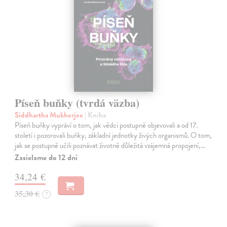
Píseň buňky (tvrdá väzba)
Siddhartha Mukherjee
| Kniha
Píseň buňky vypráví o tom, jak vědci postupně objevovali a od 17.
století i pozorovali buňky, základní jednotky živých organismů. O tom,
jak se postupně učili poznávat životně důležitá vzájemná propojení,…
Zasielame do 12 dní
34,24 €
35,30 €
?