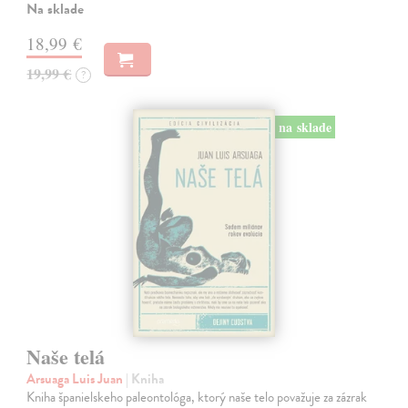
Na sklade
18,99 €
19,99 €
?
na sklade
Naše telá
Arsuaga Luis Juan
| Kniha
Kniha španielskeho paleontológa, ktorý naše telo považuje za zázrak