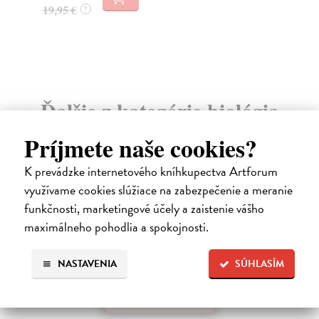
22
32,85 €
?
24
Ďalšie z kategórie biológia
Príjmete naše cookies?
na sklade
K prevádzke internetového kníhkupectva Artforum
využívame cookies slúžiace na zabezpečenie a meranie
funkčnosti, marketingové účely a zaistenie vášho
maximálneho pohodlia a spokojnosti.
NASTAVENIA
SÚHLASÍM