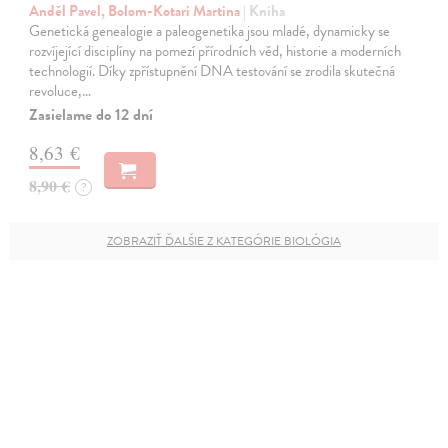
Anděl Pavel, Bolom-Kotari Martina
| Kniha
Genetická genealogie a paleogenetika jsou mladé, dynamicky se
rozvíjející disciplíny na pomezí přírodních věd, historie a moderních
technologií. Díky zpřístupnění DNA testování se zrodila skutečná
revoluce,…
Zasielame do 12 dní
8,63 €
8,90 €
?
ZOBRAZIŤ ĎALŠIE Z KATEGÓRIE BIOLÓGIA