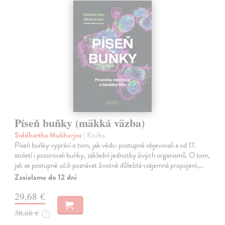
Píseň buňky (mäkká väzba)
Siddhartha Mukherjee
| Kniha
Píseň buňky vypráví o tom, jak vědci postupně objevovali a od 17.
století i pozorovali buňky, základní jednotky živých organismů. O tom,
jak se postupně učili poznávat životně důležitá vzájemná propojení,…
Zasielame do 12 dní
29,68 €
30,60 €
?