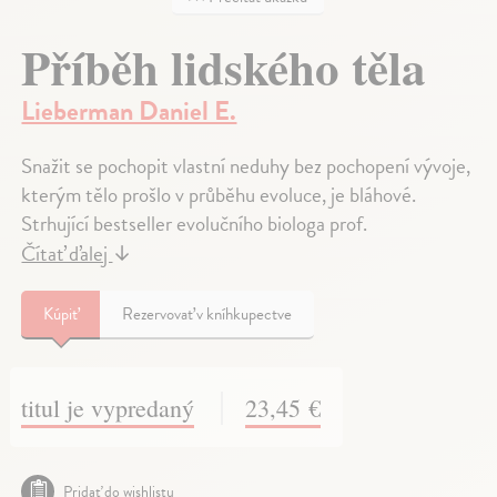
Příběh lidského těla
Lieberman Daniel E.
Snažit se pochopit vlastní neduhy bez pochopení vývoje,
kterým tělo prošlo v průběhu evoluce, je bláhové.
Strhující bestseller evolučního biologa prof.
Čítať ďalej
↓
Kúpiť
Rezervovať v kníhkupectve
titul je vypredaný
23,45 €
Pridať do wishlistu