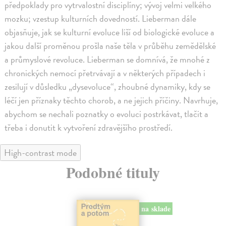
předpoklady pro vytrvalostní disciplíny; vývoj velmi velkého
mozku; vzestup kulturních dovedností. Lieberman dále
objasňuje, jak se kulturní evoluce liší od biologické evoluce a
jakou další proměnou prošla naše těla v průběhu zemědělské
a průmyslové revoluce. Lieberman se domnívá, že mnohé z
chronických nemocí přetrvávají a v některých případech i
zesilují v důsledku „dysevoluce“, zhoubné dynamiky, kdy se
léčí jen příznaky těchto chorob, a ne jejich příčiny. Navrhuje,
abychom se nechali poznatky o evoluci postrkávat, tlačit a
třeba i donutit k vytvoření zdravějšího prostředí.
High-contrast mode
Podobné tituly
na sklade