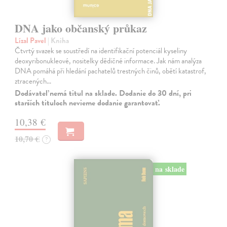
DNA jako občanský průkaz
Lízal Pavel
| Kniha
Čtvrtý svazek se soustředí na identifikační potenciál kyseliny
deoxyribonukleové, nositelky dědičné informace. Jak nám analýza
DNA pomáhá při hledání pachatelů trestných činů, obětí katastrof,
ztracených…
Dodávateľ nemá titul na sklade. Dodanie do 30 dní, pri
starších tituloch nevieme dodanie garantovať.
10,38 €
10,70 €
?
na sklade