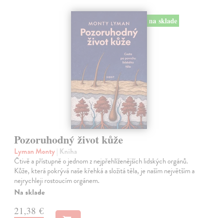
na sklade
Pozoruhodný život kůže
Lyman Monty
| Kniha
Čtivě a přístupně o jednom z nejpřehlíženějších lidských orgánů.
Kůže, která pokrývá naše křehká a složitá těla, je naším největším a
nejrychleji rostoucím orgánem.
Na sklade
21,38 €