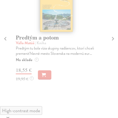
Predtým a potom
Mě
Vallo Matúš
| Kniha
Mu
Predtým tu bola vízia skupiny nadšencov, ktorí chceli
Ty 
premeniť hlavné mesto Slovenska na modernú eur...
jeh
Na sklade
Na
?
18,55 €
31
19,95 €
32
?
High-contrast mode