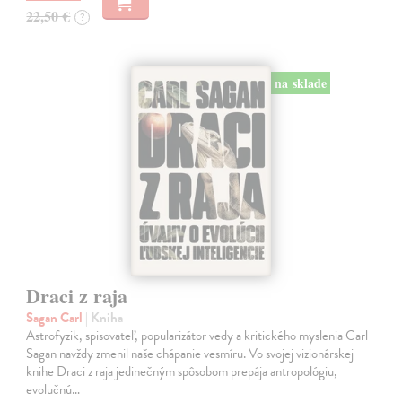
22,50 €
?
na sklade
Draci z raja
Sagan Carl
| Kniha
Astrofyzik, spisovateľ, popularizátor vedy a kritického myslenia Carl
Sagan navždy zmenil naše chápanie vesmíru. Vo svojej vizionárskej
knihe Draci z raja jedinečným spôsobom prepája antropológiu,
evolučnú…