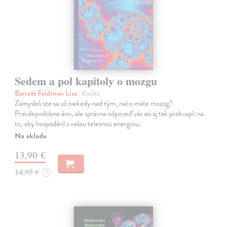
Sedem a pol kapitoly o mozgu
Barrett Feldman Lisa
| Kniha
Zamysleli ste sa už niekedy nad tým, načo máte mozog?
Pravdepodobne áno, ale správna odpoveď vás asi aj tak prekvapí: na
to, aby hospodáril s vašou telesnou energiou.
Na sklade
13,90 €
14,95 €
?