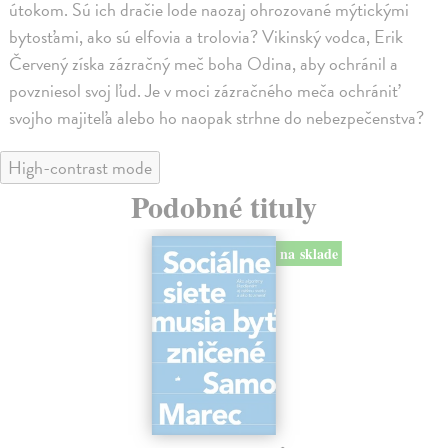
útokom. Sú ich dračie lode naozaj ohrozované mýtickými
bytosťami, ako sú elfovia a trolovia? Vikinský vodca, Erik
Červený získa zázračný meč boha Odina, aby ochránil a
povzniesol svoj ľud. Je v moci zázračného meča ochrániť
svojho majiteľa alebo ho naopak strhne do nebezpečenstva?
High-contrast mode
Podobné tituly
na sklade