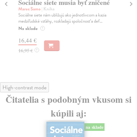
Sociálne siete musia byť zničené
S
K
Marec Samo
| Kniha
Sociálne siete nám ubližujú ako jednotlivcom a kazia
Mik
medziľudské vzťahy, rozkladajú spoločnosť a def...
Mon
o k
Na sklade
?
Na
16,44 €
23
16,95 €
?
24
High-contrast mode
Čitatelia s podobným vkusom si
kúpili aj:
na sklade