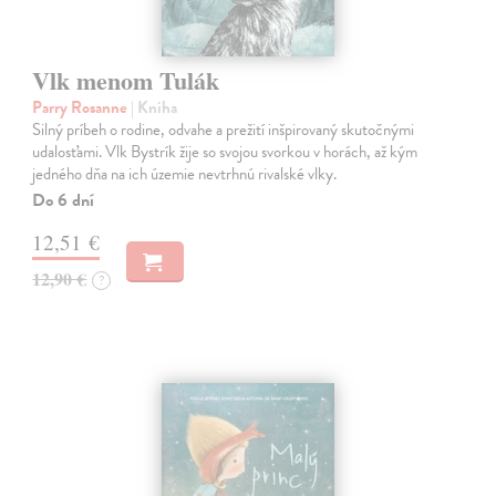
Vlk menom Tulák
Parry Rosanne
| Kniha
Silný príbeh o rodine, odvahe a prežití inšpirovaný skutočnými
udalosťami. Vlk Bystrík žije so svojou svorkou v horách, až kým
jedného dňa na ich územie nevtrhnú rivalské vlky.
Do 6 dní
12,51 €
12,90 €
?