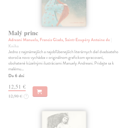
Malý princ
Adreani Manuela, Francia Giada, Saint-Exupéry Antoine de
|
Kniha
Jedno z najznámejších a najobľúbenejších literárnych diel dvadsiateho
storočia novo vychádza v originálnom grafickom spracovaní,
obohatené kúzelnými ilustráciami Manuely Andreani. Pridajte sa k
malému…
Do 6 dní
12,51 €
12,90 €
?