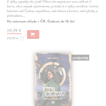
Z výšky vypadají věci jinak! Něco nás zaujme pro svou velikost či
barvu, něco naopak opomineme, protože to z výšky nevidíme. Letíme
balonem nad Českou republikou, nad řekami a horami, nad rybníky a
přehradami,…
Na externom sklade v ČR. Dodanie do 16 dní
19,39 €
19,99 €
?
predpredaj