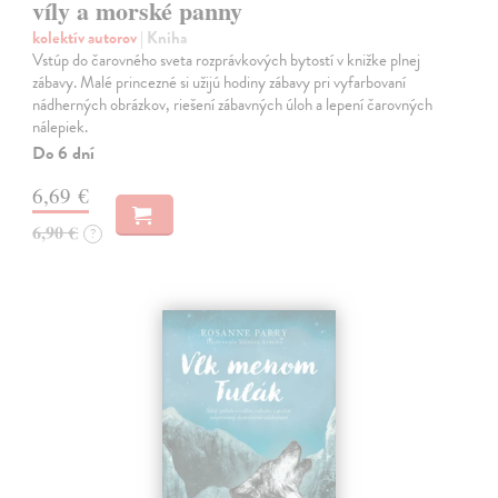
víly a morské panny
kolektív autorov
| Kniha
Vstúp do čarovného sveta rozprávkových bytostí v knižke plnej
zábavy. Malé princezné si užijú hodiny zábavy pri vyfarbovaní
nádherných obrázkov, riešení zábavných úloh a lepení čarovných
nálepiek.
Do 6 dní
6,69 €
6,90 €
?