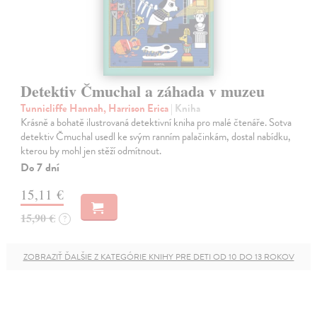
Detektiv Čmuchal a záhada v muzeu
Tunnicliffe Hannah, Harrison Erica
| Kniha
Krásně a bohatě ilustrovaná detektivní kniha pro malé čtenáře. Sotva
detektiv Čmuchal usedl ke svým ranním palačinkám, dostal nabídku,
kterou by mohl jen stěží odmítnout.
Do 7 dní
15,11 €
15,90 €
?
ZOBRAZIŤ ĎALŠIE Z KATEGÓRIE KNIHY PRE DETI OD 10 DO 13 ROKOV