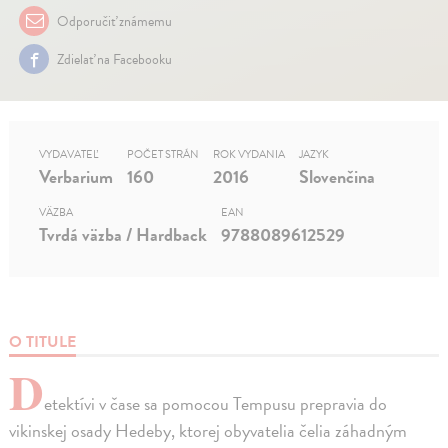
Odporučiť známemu
Zdielať na Facebooku
VYDAVATEĽ
POČET STRÁN
ROK VYDANIA
JAZYK
Verbarium
160
2016
Slovenčina
VÄZBA
EAN
Tvrdá väzba / Hardback
9788089612529
O TITULE
D
etektívi v čase sa pomocou Tempusu prepravia do
vikinskej osady Hedeby, ktorej obyvatelia čelia záhadným