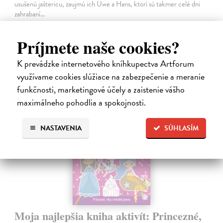
usušenú jaštericu, zaujmú ich Uwe a Hans, ktorí sú takmer celé dni
zahrabaní…
Na sklade
?
Príjmete naše cookies?
14,20 €
14,95 €
K prevádzke internetového kníhkupectva Artforum
?
využívame cookies slúžiace na zabezpečenie a meranie
funkčnosti, marketingové účely a zaistenie vášho
maximálneho pohodlia a spokojnosti.
NASTAVENIA
SÚHLASÍM
Moja najlepšia kniha aktivít: Princezné,