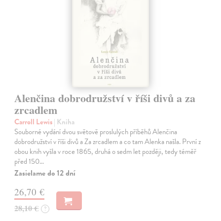
Alenčina dobrodružství v říši divů a za
zrcadlem
Carroll Lewis
| Kniha
Souborné vydání dvou světově proslulých příběhů Alenčina
dobrodružství v říši divů a Za zrcadlem a co tam Alenka našla. První z
obou knih vyšla v roce 1865, druhá o sedm let později, tedy téměř
před 150…
Zasielame do 12 dní
26,70 €
28,10 €
?