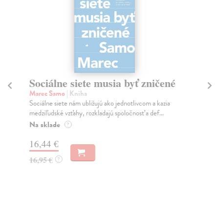
Sociálne siete musia byť zničené
S
K
Marec Samo
| Kniha
Sociálne siete nám ubližujú ako jednotlivcom a kazia
Mik
medziľudské vzťahy, rozkladajú spoločnosť a def...
Mon
o k
Na sklade
?
Na
16,44 €
23
16,95 €
?
24