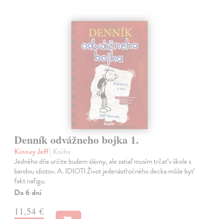
Denník odvážneho bojka 1.
Kinney Jeff
| Kniha
Jedného dňa určite budem slávny, ale zatiaľ musím trčať v škole s
bandou idiotov. A. IDIOTI Život jedenásťročného decka môže byť
fakt nafigu.
Do 6 dní
11,54 €