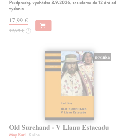
Predpredaj, vychádza 3.9.2026, zasielame do 12 dní od
vydania
17,99 €
19,99 €
?
novinka
Old Surehand - V Llanu Estacadu
May Karl
| Kniha