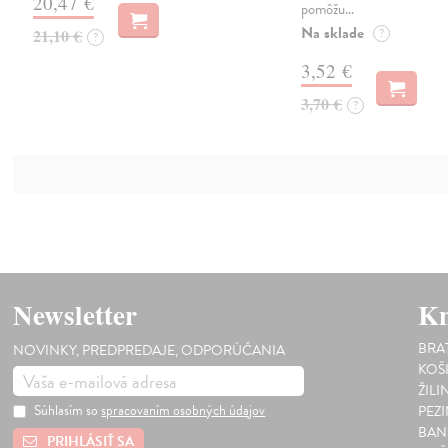
20,47 €
pomôžu…
Na sklade
21,10 €
?
?
3,52 €
3,70 €
?
Newsletter
Kn
BRA
NOVINKY, PREDPREDAJE, ODPORÚČANIA
KOŠ
ŽILI
Súhlasím so
spracovaním osobných údajov
PEZ
BAN
PRIHLÁSIŤ SA