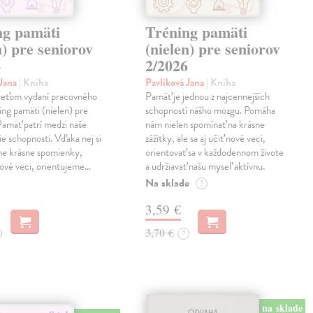
ng pamäti
Tréning pamäti
n) pre seniorov
(nielen) pre seniorov
6
2/2026
 Jana
| Kniha
Pavlíková Jana
| Kniha
treťom vydaní pracovného
Pamäť je jednou z najcennejších
ning pamäti (nielen) pre
schopností nášho mozgu. Pomáha
Pamäť patrí medzi naše
nám nielen spomínať na krásne
ie schopnosti. Vďaka nej si
zážitky, ale sa aj učiť nové veci,
e krásne spomienky,
orientovať sa v každodennom živote
ové veci, orientujeme…
a udržiavať našu myseľ aktívnu.
Na sklade
?
3,59 €
3,70 €
?
na sklade