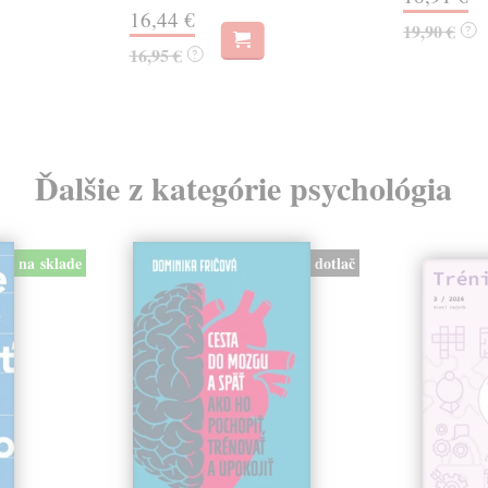
16,44 €
19,90 €
?
16,95 €
?
Ďalšie z kategórie psychológia
dotlač
na sklade