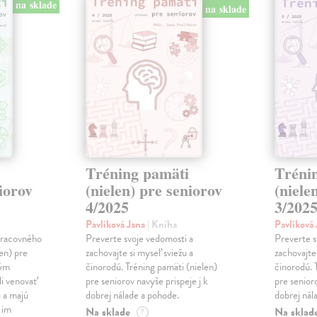
na sklade
na sklade
Tréning pamäti
Tréni
niorov
(nielen) pre seniorov
(niele
4/2025
3/202
Pavlíková Jana
| Kniha
Pavlíková
 pracovného
Preverte svoje vedomosti a
Preverte s
len) pre
zachovajte si myseľ sviežu a
zachovajte
kým
činorodú. Tréning pamäti (nielen)
činorodú. 
li venovať
pre seniorov navyše prispeje j k
pre senioro
 a majú
dobrej nálade a pohode.
dobrej nál
 im
Na sklade
Na sklad
?