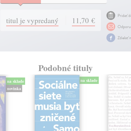
Pridať d
titul je vypredaný
11,70 €
Odporuč
Zdielať 
Podobné tituly
na sklade
na sklade
novinka