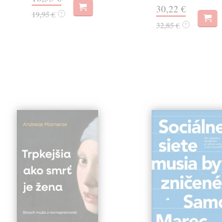
30,22 €
19,95 €
?
32,85 €
?