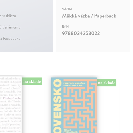
VÄZBA
Mäkká väzba / Paperback
o wishlistu
iť známemu
EAN
9788024253022
na Facebooku
na sklade
na sklade