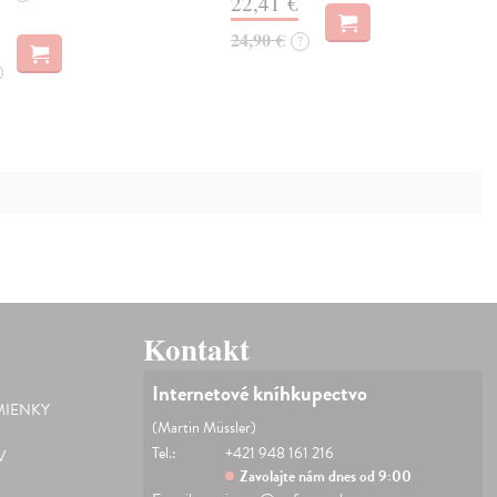
22,41 €
24,90 €
?
Kontakt
Internetové kníhkupectvo
IENKY
(Martin Müssler)
Tel.:
+421 948 161 216
V
Zavolajte nám dnes od 9:00