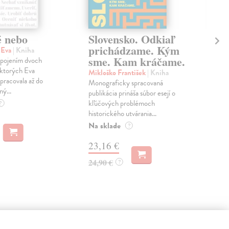
é nebo
Slovensko. Odkiaľ
Tá
prichádzame. Kým
Ži
 Eva
| Kniha
sme. Kam kráčame.
 spojením dvoch
Zel
 ktorých Eva
Nik
Mikloško František
| Kniha
pracovala až do
stan
Monograficky spracovaná
ný...
Vít
publikácia prináša súbor esejí o
kate
kľúčových problémoch
?
historického utvárania...
Na 
Na sklade
?
12
23,16 €
13,
24,90 €
?
 aj: