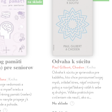
na sklade
ng pamäti
Odvaha k súcitu
n) pre seniorov
Paul Gilbert, Choden
| Kniha
5
Odvaha k súcitu je sprievodca pre
každého, kto chce porozumieť svojej
 Jana
| Kniha
mysli, zvládať stres, nájsť vnútorný
voje vedomosti a
pokoj a rozvíjať láskavý vzťah k sebe
 si myseľ sviežu a
aj druhým. Vďaka praktickým
Tréning pamäti (nielen)
cvičeniam vás naučí, ako si…
v navyše prispeje j k
Na sklade
?
ade a pohode.
e
?