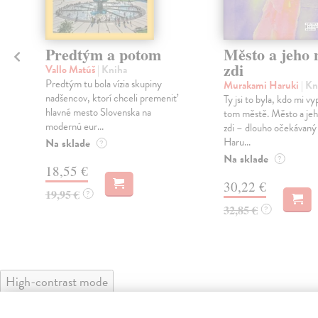
Predtým a potom
Město a jeho n
zdi
Vallo Matúš
| Kniha
Predtým tu bola vízia skupiny
Murakami Haruki
| Kn
nadšencov, ktorí chceli premeniť
Ty jsi to byla, kdo mi vy
hlavné mesto Slovenska na
tom městě. Město a jeh
modernú eur...
zdi – dlouho očekávan
Haru...
Na sklade
?
Na sklade
?
18,55 €
30,22 €
19,95 €
?
32,85 €
?
High-contrast mode
Čit