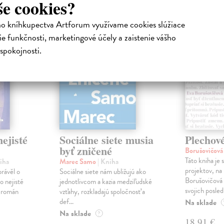
še cookies?
na sklade
na sklade
ho kníhkupectva Artforum využívame cookies slúžiace
novinka
e funkčnosti, marketingové účely a zaistenie vášho
spokojnosti.
ejisté
Sociálne siete musia
Plechov
byť zničené
Borušovičová
Táto kniha je
iha
Marec Samo
| Kniha
projektov, na
právěl o
Sociálne siete nám ubližujú ako
Borušovičová 
o nejisté
jednotlivcom a kazia medziľudské
svojich posled
ý román
vzťahy, rozkladajú spoločnosť a
def...
Na sklade
Na sklade
?
18,91 €