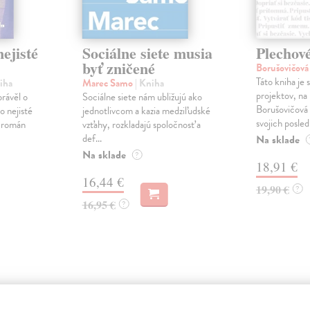
ejisté
Sociálne siete musia
Plechov
byť zničené
Borušovičová
Táto kniha je
iha
Marec Samo
| Kniha
projektov, na
právěl o
Sociálne siete nám ubližujú ako
Borušovičová 
o nejisté
jednotlivcom a kazia medziľudské
svojich posled
ý román
vzťahy, rozkladajú spoločnosť a
def...
Na sklade
Na sklade
?
18,91 €
16,44 €
19,90 €
?
16,95 €
?
atelia s podobným vkusom si kúpili