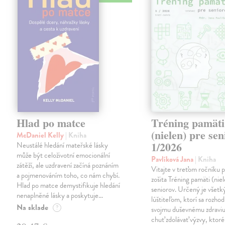
Hlad po matce
Tréning pamäti
(nielen) pre se
McDaniel Kelly
| Kniha
1/2026
Neustálé hledání mateřské lásky
může být celoživotní emocionální
Pavlíková Jana
| Kniha
zátěží, ale uzdravení začíná poznáním
Vitajte v treťom ročníku
a pojmenováním toho, co nám chybí.
zošita Tréning pamäti (nie
Hlad po matce demystifikuje hledání
seniorov. Určený je všet
nenaplněné lásky a poskytuje…
lúštiteľom, ktorí sa rozhod
Na sklade
?
svojmu duševnému zdraviu
chuť zdolávať výzvy, ktoré