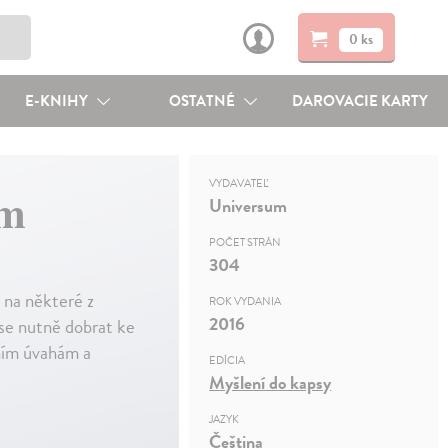
0 ks
E-KNIHY
OSTATNÉ
DAROVACIE KARTY
VYDAVATEĽ
em
Universum
POČET STRÁN
304
 na některé z
ROK VYDANIA
2016
 se nutně dobrat ke
ním úvahám a
EDÍCIA
Myšlení do kapsy
JAZYK
Čeština