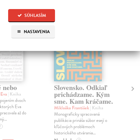
na sklade
na sklade
SÚHLASÍM
NASTAVENIA
é nebo
Slovensko. Odkiaľ
Tá
prichádzame. Kým
Ži
 Eva
| Kniha
sme. Kam kráčame.
 spojením dvoch
Zel
 ktorých Eva
Nik
Mikloško František
| Kniha
pracovala až do
stan
Monograficky spracovaná
ný...
Vít
publikácia prináša súbor esejí o
kate
kľúčových problémoch
?
historického utvárania...
Na 