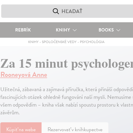
REBRÍK
KNIHY
BOOKS
KNIHY
-
SPOLOČENSKÉ VEDY
-
PSYCHOLÓGIA
Za 15 minut psycholog
Rooneyová Anne
Užitečná, zábavaná a zajímavá příručka, která přináší odpovědi
fascinujících otázek ohledně fungování naší mysli. Nemusíme
všem odpovědím – kniha však nabízí spoustu prostoru k vlast
závěrům.
Kúpiť
na webe
Rezervovať v kníhkupectve