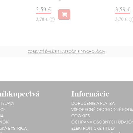
3,59 €
3,59 €
3,70 €
3,70 €
?
?
ZOBRAZIŤ ĎALŠIE Z KATEGÓRIE PSYCHOLÓGIA
íhkupectvá
Informácie
TISLAVA
DORUČENIE A PLATBA
ICE
VŠEOBECNÉ OBCHODNÉ PODM
NA
COOKIES
INOK
OCHRANA OSOBNÝCH ÚDAJO
SKÁ BYSTRICA
ELEKTRONICKÉ TITULY