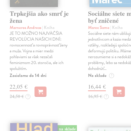
Trpkejšia ako smrť je
Sociálne siete 
žena
byť zničené
Marneros Andreas
| Kniha
Marec Samo
| Kniha
JE TO MOŽNO NAJVÄČŠIA
Sociálne siete nám ubližuj
REVOLÚCIA NAŠICH DNÍ:
jednotlivcom a kazia medz
rovnocennosť a rovnoprávnosť ženy
vzťahy, rozkladajú spoločn
a muža. Vojna a mier medzi
deformujú politiku. Máme 
pohlaviami sa však nezačali
nerozumieme si a nedokáž
feminizmom 20. storočia, ale ich
problémy, lebo sa nedok
spolužitím.
dohodnúť…
Zasielame do 14 dní
Na sklade
?
22,05 €
16,44 €
24,50 €
16,95 €
?
?
na sklade