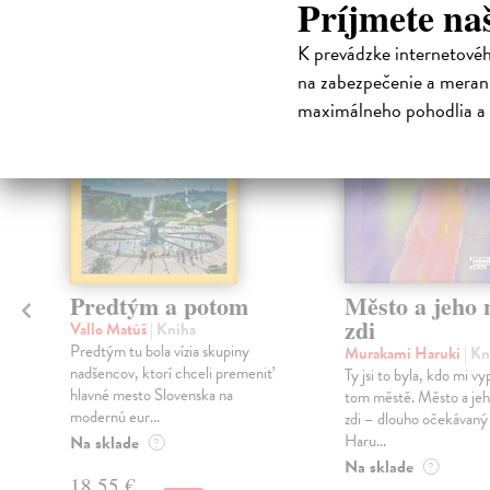
Príjmete na
K prevádzke internetové
na sklade
na zabezpečenie a merani
maximálneho pohodlia a 
Predtým a potom
Město a jeho n
zdi
Vallo Matúš
| Kniha
Predtým tu bola vízia skupiny
Murakami Haruki
| Kn
nadšencov, ktorí chceli premeniť
Ty jsi to byla, kdo mi vy
hlavné mesto Slovenska na
tom městě. Město a jeh
modernú eur...
zdi – dlouho očekávan
Haru...
Na sklade
?
Na sklade
?
18,55 €