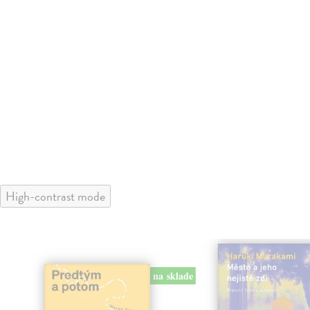
High-contrast mode
na sklade