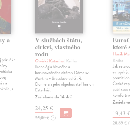
sy a
V službách štátu,
EuroCi
cirkvi, vlastného
které 
rodu
Harák Mar
j príručke
Kniha
Orviská Katarína
| Kniha
plíny
Jak se zrod
Ikonológia hlavného a
vychádza
evropských 
korunovačného oltára v Dóme sv.
ovej
promítl do
Martina v Bratislave od G. R.
ná na
České repu
Donnera a jeho objednávateľ Imrich
okolie, s…
publikace o
Esterházi.
komfortní
Zasielame do 14 dní
Zasielam
24,25 €
19,43 
25,00 €
?
20,89 €