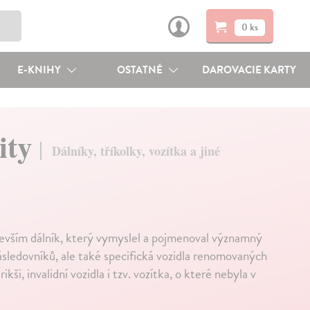
0 ks
E-KNIHY
OSTATNÉ
DAROVACIE KARTY
ity
Dálníky, tříkolky, vozítka a jiné
devším dálník, který vymyslel a pojmenoval významný
ásledovníků, ale také specifická vozidla renomovaných
kši, invalidní vozidla i tzv. vozítka, o které nebyla v