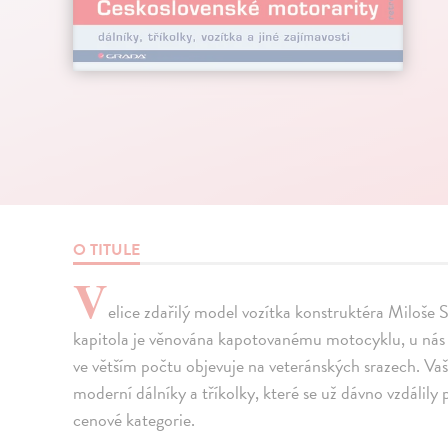
O TITULE
V
elice zdařilý model vozítka konstruktéra Miloše 
kapitola je věnována kapotovanému motocyklu, u nás 
ve větším počtu objevuje na veteránských srazech. Va
moderní dálníky a tříkolky, které se už dávno vzdálily
cenové kategorie.