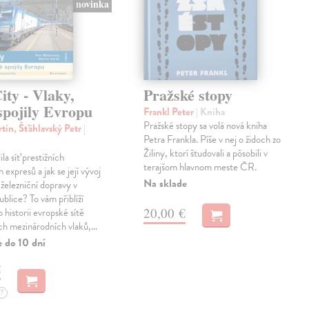
novinka
ty - Vlaky,
Pražské stopy
spojily Evropu
Frankl Peter
| Kniha
Pražské stopy sa volá nová kniha
tin, Šťáhlavský Petr
|
Petra Frankla. Píše v nej o židoch zo
Žiliny, ktorí študovali a pôsobili v
ila síť prestižních
terajšom hlavnom meste ČR.
expresů a jak se její vývoj
Na sklade
 železniční dopravy v
blice? To vám přiblíží
20,00 €
 historii evropské sítě
ch mezinárodních vlaků,…
e do 10 dní
€
?