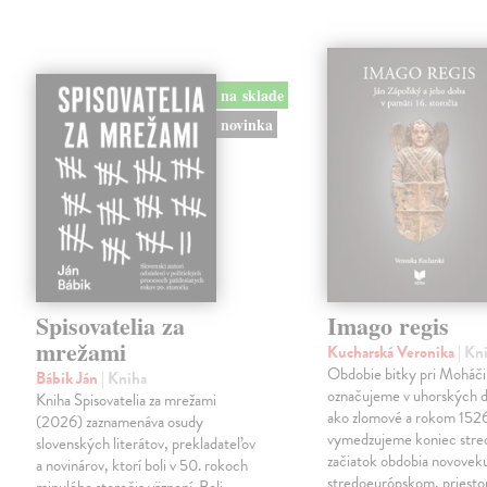
na sklade
novinka
Spisovatelia za
Imago regis
mrežami
Kucharská Veronika
| Kn
Obdobie bitky pri Moháči
Bábik Ján
| Kniha
označujeme v uhorských d
Kniha Spisovatelia za mrežami
ako zlomové a rokom 152
(2026) zaznamenáva osudy
vymedzujeme koniec stre
slovenských literátov, prekladateľov
začiatok obdobia novovek
a novinárov, ktorí boli v 50. rokoch
stredoeurópskom, priesto