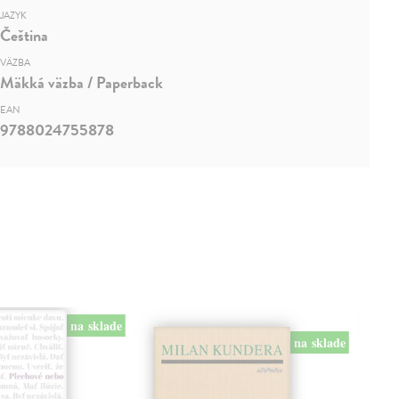
JAZYK
Čeština
VÄZBA
Mäkká väzba / Paperback
EAN
9788024755878
na sklade
na sklade