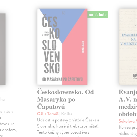
na sklade
Československo. Od
Evanje
Masaryka po
A.V. n
iha
Čaputovú
medzi
ejinách
obdob
Gális Tomáš
| Kniha
6
Udalosti a postavy z histórie Česka a
Sokolová
doveku a
Slovenska, ktoré si treba zapamätať.
Koniec prv
u v našom,
Tento knižný výber pozostáva z
následné g
re.