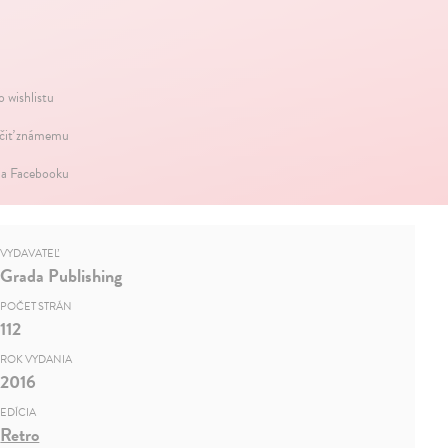
o wishlistu
iť známemu
na Facebooku
VYDAVATEĽ
Grada Publishing
POČET STRÁN
112
ROK VYDANIA
2016
EDÍCIA
Retro