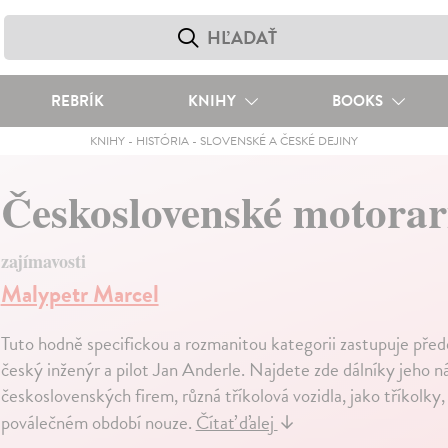
REBRÍK
KNIHY
BOOKS
KNIHY
-
HISTÓRIA
-
SLOVENSKÉ A ČESKÉ DEJINY
Československé motorar
zajímavosti
Malypetr Marcel
Tuto hodně specifickou a rozmanitou kategorii zastupuje pře
český inženýr a pilot Jan Anderle. Najdete zde dálníky jeho n
československých firem, různá tříkolová vozidla, jako tříkolky, ri
poválečném období nouze.
Čítať ďalej
↓