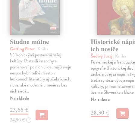
Studne mútne
Historické nápi
ich nosiče
Getting Peter
| Kniha
Sú ikonickými postavami našej
Šedivý Juraj
| Kniha
kultúry. Postavili im sochy a
Po nemeckej a francúzske
pomenovali po nich ulice, majú svoje
epigrafie (historickej disci
nespochybniteľné miesto v
zaoberajúcej sa nápismi) 
lexikónoch literatúry aj učebniciach,
tretia syntéza vývoja nápis
slovenské moderné umenie sa bez
kultúry, primárne zamera
nich nedá…
územie Slovenska a blízke 
Na sklade
Na sklade
23,66 €
28,30 €
24,90 €
?