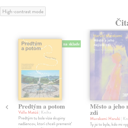
High-contrast mode
Čit
na sklade
Predtým a potom
Město a jeho n
zdi
Vallo Matúš
| Kniha
Predtým tu bola vízia skupiny
Murakami Haruki
| Kn
nadšencov, ktorí chceli premeniť
Ty jsi to byla, kdo mi vy