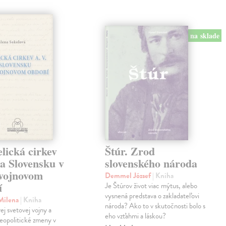
na sklade
lická cirkev
Štúr. Zrod
a Slovensku v
slovenského národa
vojnovom
Demmel József
| Kniha
í
Je Štúrov život viac mýtus, alebo
vysnená predstava o zakladateľovi
 Milena
| Kniha
národa? Ako to v skutočnosti bolo s
ej svetovej vojny a
eho vzťahmi a láskou?
eopolitické zmeny v