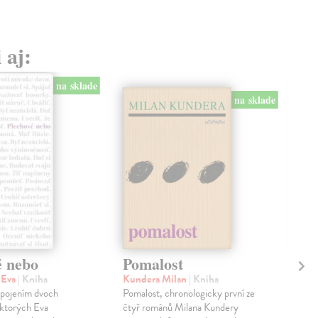
 aj:
na sklade
na sklade
é nebo
Pomalost
Sl
pr
 Eva
| Kniha
Kundera Milan
| Kniha
sm
 spojením dvoch
Pomalost, chronologicky první ze
 ktorých Eva
čtyř románů Milana Kundery
Mik