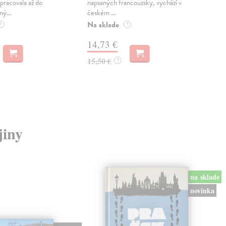
pracovala až do
napsaných francouzsky, vychází v
Mon
ný...
českém ...
publ
Na sklade
kľú
?
?
hist
14,73 €
Na 
15,50 €
?
23
24,
jiny
na sklade
novinka