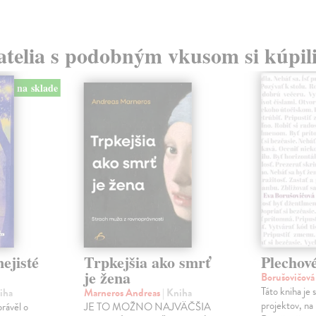
atelia s podobným vkusom si kúpili
na sklade
ejisté
Trpkejšia ako smrť
Plechov
je žena
Borušovičová
Táto kniha je
iha
Marneros Andreas
| Kniha
projektov, na
právěl o
JE TO MOŽNO NAJVÄČŠIA