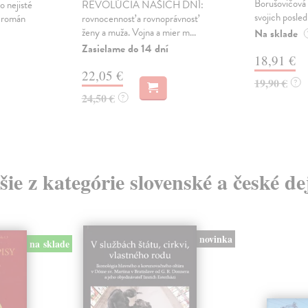
Borušovičová 
o nejisté
REVOLÚCIA NAŠICH DNÍ:
svojich posled
ý román
rovnocennosť a rovnoprávnosť
ženy a muža. Vojna a mier m...
Na sklade
Zasielame do 14 dní
18,91 €
22,05 €
19,90 €
?
24,50 €
?
šie z kategórie slovenské a české de
novinka
na sklade