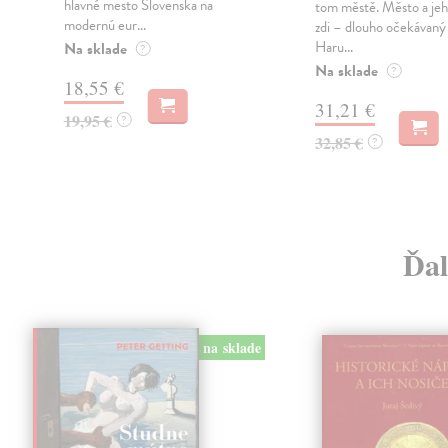
hlavné mesto Slovenska na
tom městě. Město a jeh
modernú eur...
zdi – dlouho očekávan
Haru...
Na sklade
?
Na sklade
?
18,55 €
31,21 €
19,95 €
?
32,85 €
?
Ďal
na sklade