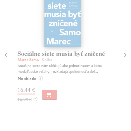
Sociálne siete musia byť zničené
S
K
Marec Samo
| Kniha
Sociálne siete nám ubližujú ako jednotlivcom a kazia
Mik
medziľudské vzťahy, rozkladajú spoločnosť a def...
Mon
o k
Na sklade
?
Na
16,44 €
23
16,95 €
?
24