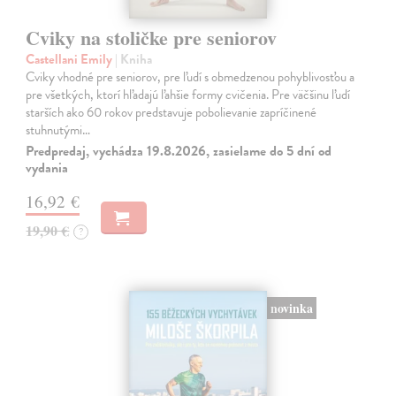
Cviky na stoličke pre seniorov
Castellani Emily
| Kniha
Cviky vhodné pre seniorov, pre ľudí s obmedzenou pohyblivosťou a
pre všetkých, ktorí hľadajú ľahšie formy cvičenia. Pre väčšinu ľudí
starších ako 60 rokov predstavuje pobolievanie zapríčinené
stuhnutými…
Predpredaj, vychádza 19.8.2026, zasielame do 5 dní od
vydania
16,92 €
19,90 €
?
novinka