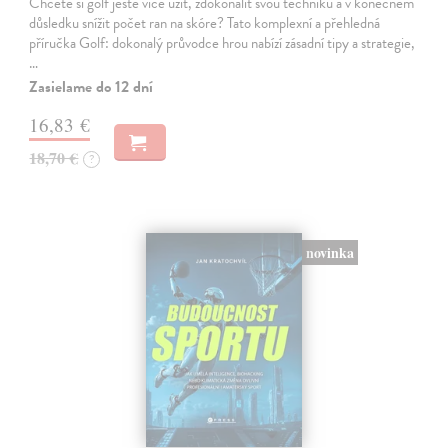
Chcete si golf ještě více užít, zdokonalit svou techniku a v konečném
důsledku snížit počet ran na skóre? Tato komplexní a přehledná
příručka Golf: dokonalý průvodce hrou nabízí zásadní tipy a strategie,
…
Zasielame do 12 dní
16,83 €
18,70 €
?
novinka