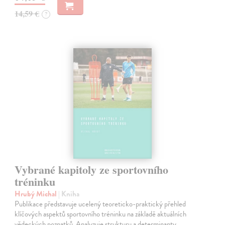
14,59 €
?
Vybrané kapitoly ze sportovního
tréninku
Hrubý Michal
| Kniha
Publikace představuje ucelený teoreticko-praktický přehled
klíčových aspektů sportovního tréninku na základě aktuálních
vědeckých poznatků. Analyzuje strukturu a determinanty