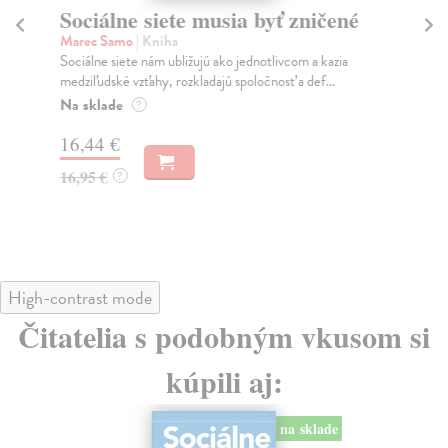
Sociálne siete musia byť zničené
S
K
Marec Samo
| Kniha
Sociálne siete nám ubližujú ako jednotlivcom a kazia
Mik
medziľudské vzťahy, rozkladajú spoločnosť a def...
Mon
o k
Na sklade
?
Na
16,44 €
23
16,95 €
?
24
High-contrast mode
Čitatelia s podobným vkusom si
kúpili aj:
na sklade