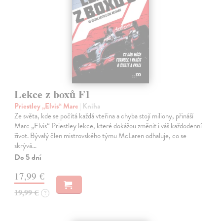
Lekce z boxů F1
Priestley „Elvis“ Marc
| Kniha
Ze světa, kde se počítá každá vteřina a chyba stojí miliony, přináší
Marc „Elvis“ Priestley lekce, které dokážou změnit i váš každodenní
život. Bývalý člen mistrovského týmu McLaren odhaluje, co se
skrývá…
Do 5 dní
17,99 €
19,99 €
?