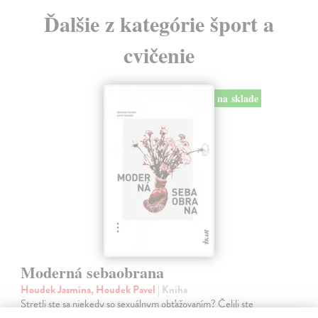
Ďalšie z kategórie šport a
cvičenie
na sklade
Moderná sebaobrana
Houdek Jasmína, Houdek Pavel
| Kniha
Stretli ste sa niekedy so sexuálnym obťažovaním? Čelili ste