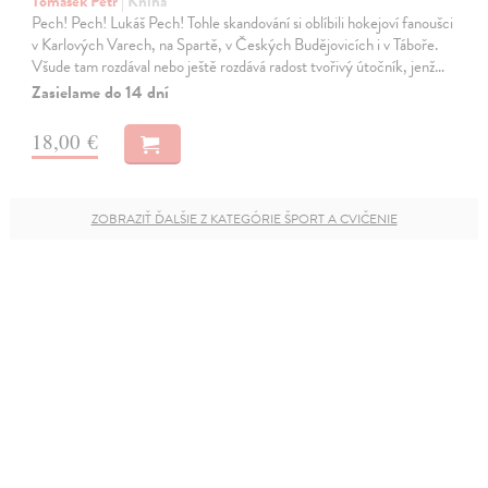
Tomášek Petr
| Kniha
Pech! Pech! Lukáš Pech! Tohle skandování si oblíbili hokejoví fanoušci
v Karlových Varech, na Spartě, v Českých Budějovicích i v Táboře.
Všude tam rozdával nebo ještě rozdává radost tvořivý útočník, jenž…
Zasielame do 14 dní
18,00 €
ZOBRAZIŤ ĎALŠIE Z KATEGÓRIE ŠPORT A CVIČENIE