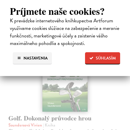
sexistickým vtipom alebo nevhodným narážkam svojho šéfa?
Na sklade
Príjmete naše cookies?
?
17,01 €
K prevádzke internetového kníhkupectva Artforum
využívame cookies slúžiace na zabezpečenie a meranie
17,90 €
?
funkčnosti, marketingové účely a zaistenie vášho
maximálneho pohodlia a spokojnosti.
novinka
NASTAVENIA
SÚHLASÍM
Golf. Dokonalý průvodce hrou
Saundersová Vivien
| Kniha