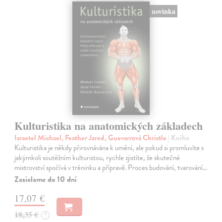
novinka
Kulturistika na anatomických základech
Israetel Michael, Feather Jared, Guevarrová Christle
| Kniha
Kulturistika je někdy přirovnávána k umění, ale pokud si promluvíte s
jakýmkoli soutěžním kulturistou, rychle zjistíte, že skutečné
mistrovství spočívá v tréninku a přípravě. Proces budování, tvarování…
Zasielame do 10 dní
17,07 €
18,35 €
?