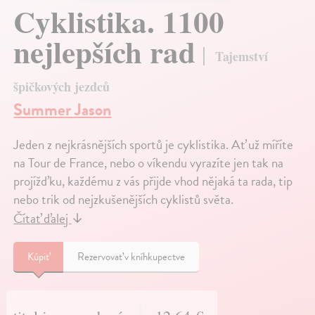
Cyklistika. 1100
nejlepších rad
Tajemství
špičkových jezdců
Summer Jason
Jeden z nejkrásnějších sportů je cyklistika. Ať už míříte
na Tour de France, nebo o víkendu vyrazíte jen tak na
projížďku, každému z vás přijde vhod nějaká ta rada, tip
nebo trik od nejzkušenějších cyklistů světa.
Čítať ďalej
↓
Kúpiť
Rezervovať v kníhkupectve