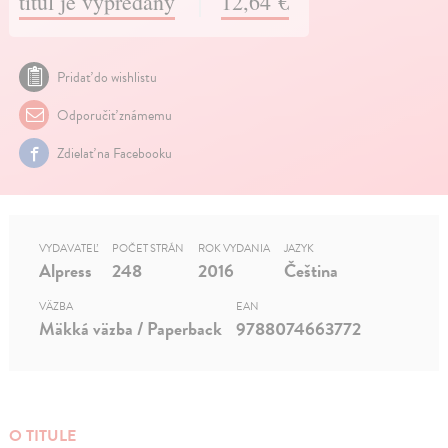
titul je vypredaný
12,64 €
Pridať do wishlistu
Odporučiť známemu
Zdielať na Facebooku
VYDAVATEĽ
POČET STRÁN
ROK VYDANIA
JAZYK
Alpress
248
2016
Čeština
VÄZBA
EAN
Mäkká väzba / Paperback
9788074663772
O TITULE