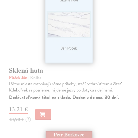
Sklená huta
Púček Ján
| Kniha
Rôzne miesta rozprávajú rôzne príbehy, stačí rozhrnúť zem a čítať.
Kdekoľvek sa pozrieme, nájdeme jazvy po dotyku s dejinami.
Dodávateľ nemá titul na sklade. Dodanie do cca. 30 dní.
13,21 €
13,90 €
?