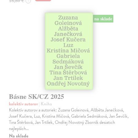
18,80 €
?
na sklade
Básne SK/CZ 2025
kolektív autorov
| Kniha
Kolektív autorov a autoriek: Zuzana Goleinová, Alžběta Janečková,
Josef Kučera, Luz, Kristína Mičová, Gabriela Sedmáková, Jan Ševčík,
Tina Štěrbová, Jan Trtílek, Ondřej Novotný Zborník desiatich
najlepších…
Na sklade