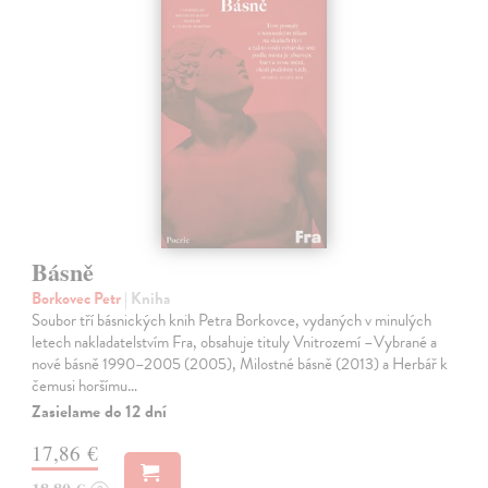
Básně
Borkovec Petr
| Kniha
Soubor tří básnických knih Petra Borkovce, vydaných v minulých
letech nakladatelstvím Fra, obsahuje tituly Vnitrozemí –Vybrané a
nové básně 1990–2005 (2005), Milostné básně (2013) a Herbář k
čemusi horšímu…
Zasielame do 12 dní
17,86 €