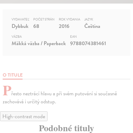
VYDAVATEĽ
POČET STRÁN
ROK VYDANIA
JAZYK
Dybbuk
68
2016
Čeština
VÄZBA
EAN
Mäkká väzba / Paperback
9788074381461
O TITULE
P
řesto neztrácí hlavu a při svém putování si současně
zachovává i určitý odstup.
High-contrast mode
Podobné tituly