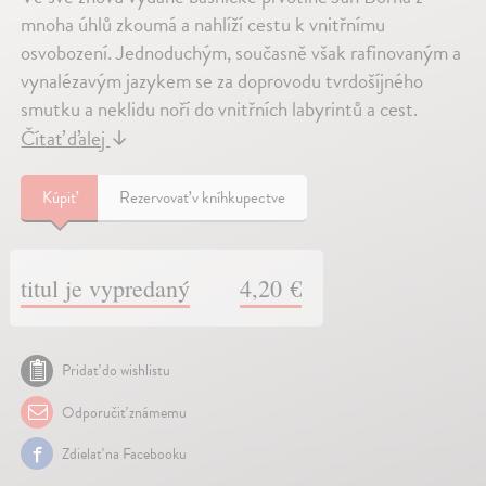
mnoha úhlů zkoumá a nahlíží cestu k vnitřnímu
osvobození. Jednoduchým, současně však rafinovaným a
vynalézavým jazykem se za doprovodu tvrdošíjného
smutku a neklidu noří do vnitřních labyrintů a cest.
Čítať ďalej
↓
Kúpiť
Rezervovať v kníhkupectve
titul je vypredaný
4,20 €
Pridať do wishlistu
Odporučiť známemu
Zdielať na Facebooku