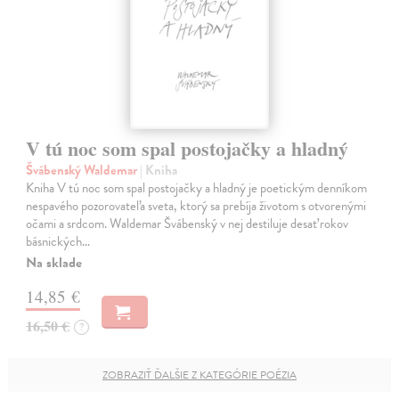
V tú noc som spal postojačky a hladný
Švábenský Waldemar
| Kniha
Kniha V tú noc som spal postojačky a hladný je poetickým denníkom
nespavého pozorovateľa sveta, ktorý sa prebíja životom s otvorenými
očami a srdcom. Waldemar Švábenský v nej destiluje desať rokov
básnických…
Na sklade
14,85 €
16,50 €
?
ZOBRAZIŤ ĎALŠIE Z KATEGÓRIE POÉZIA