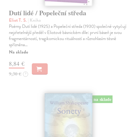
Dutí lidé / Popeleční středa
Eliot T. S.
| Kniha
Poémy Dutí lidé (1925) a Popeleční středa (1930) společně vytyčují
nejzřetelnější předěl v Eliotově básnickém díle: první báseň je svou
fragmentárností, tragikomickou rituálností a různohlasím těsně
spřízněna…
Na sklade
8,84 €
9,30 €
?
na sklade