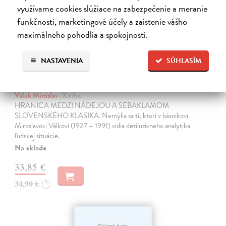
využívame cookies slúžiace na zabezpečenie a meranie
funkčnosti, marketingové účely a zaistenie vášho
maximálneho pohodlia a spokojnosti.
NASTAVENIA
SÚHLASÍM
Miluj ma ako naozaj
Válek Miroslav
| Kniha
HRANICA MEDZI NÁDEJOU A SEBAKLAMOM
SLOVENSKÉHO KLASIKA. Nemýlia sa tí, ktorí v básnikovi
Miroslavovi Válkovi (1927 – 1991) vidia deziluzívneho analytika
ľudskej situácie.
Na sklade
33,85 €
34,90 €
?