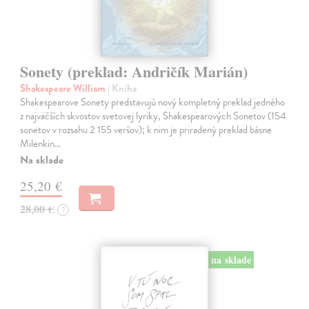
Sonety (preklad: Andričík Marián)
Shakespeare William
| Kniha
Shakespearove Sonety predstavujú nový kompletný preklad jedného
z najväčších skvostov svetovej lyriky, Shakespearových Sonetov (154
sonetov v rozsahu 2 155 veršov); k nim je priradený preklad básne
Milenkin…
Na sklade
25,20 €
28,00 €
?
na sklade