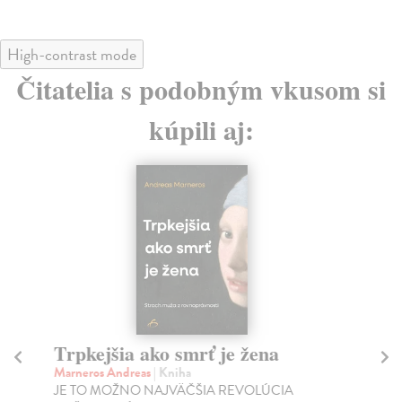
High-contrast mode
Čitatelia s podobným vkusom si
kúpili aj:
Trpkejšia ako smrť je žena
P
Marneros Andreas
| Kniha
Bor
JE TO MOŽNO NAJVÄČŠIA REVOLÚCIA
Tát