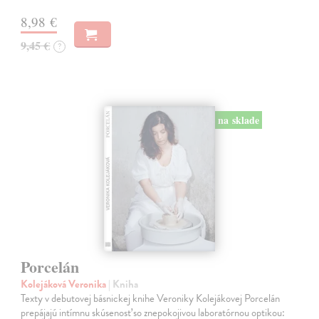
8,98 €
9,45 €
?
na sklade
Porcelán
Kolejáková Veronika
| Kniha
Texty v debutovej básnickej knihe Veroniky Kolejákovej Porcelán
prepájajú intímnu skúsenosť so znepokojivou laboratórnou optikou: