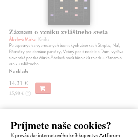
Záznam o vzniku zvláštneho sveta
Ábelová Mirka
| Kniha
Po úspešných a vypredaných básnických zbierkach Striptíz, Na!,
Básničky pre domáce paničky, Večný pocit nedele a Dom, vydáva
slovenská poetka Mirka Ábelová novú básnickú zbierku. Záznam o
vzniku zvláštneho…
Na sklade
14,31 €
15,90 €
?
Príjmete naše cookies?
na sklade
K prevádzke internetového kníhkupectva Artforum