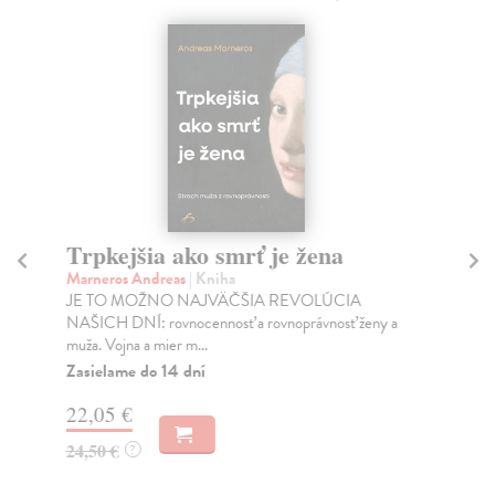
Trpkejšia ako smrť je žena
P
Marneros Andreas
| Kniha
Bor
JE TO MOŽNO NAJVÄČŠIA REVOLÚCIA
Tát
NAŠICH DNÍ: rovnocennosť a rovnoprávnosť ženy a
Bor
muža. Vojna a mier m...
Na
Zasielame do 14 dní
18
22,05 €
19
24,50 €
?