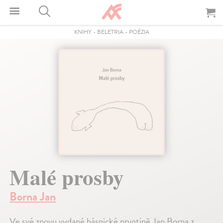
KNIHY
-
BELETRIA
-
POÉZIA
Malé prosby
Borna Jan
Ve své znovu vydané básnické prvotině Jan Borna z