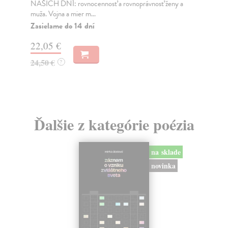
NAŠICH DNÍ: rovnocennosť a rovnoprávnosť ženy a
Bor
muža. Vojna a mier m...
Na
Zasielame do 14 dní
18
22,05 €
19
24,50 €
?
Ďalšie z kategórie poézia
na sklade
novinka