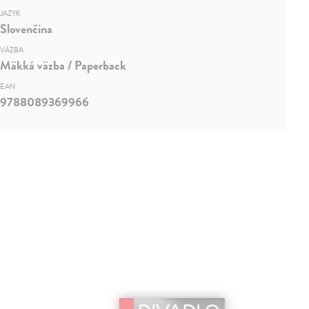
JAZYK
Slovenčina
VÄZBA
Mäkká väzba / Paperback
EAN
9788089369966