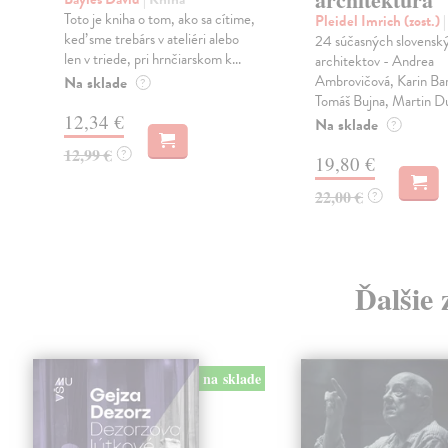
Toto je kniha o tom, ako sa cítime,
Pleidel Imrich (zost.)
keď sme trebárs v ateliéri alebo
24 súčasných slovensk
len v triede, pri hrnčiarskom k...
architektov - Andrea
Ambrovičová, Karin Ba
Na sklade
?
Tomáš Bujna, Martin Dul
12,34 €
Na sklade
?
12,99 €
?
19,80 €
22,00 €
?
Ďalšie 
na sklade