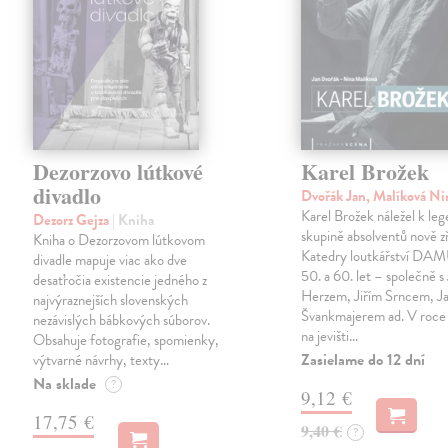
Dezorzovo lútkové
Karel Brožek
divadlo
Dvořák Jan, Malíková N
Karel Brožek náležel k leg
Dezorz Gejza
| Kniha
skupině absolventů nově z
Kniha o Dezorzovom lútkovom
Katedry loutkářství DA
divadle mapuje viac ako dve
50. a 60. let – společně s
desaťročia existencie jedného z
Herzem, Jiřím Srncem, 
najvýraznejších slovenských
Švankmajerem ad. V roce 
nezávislých bábkových súborov.
na jevišti…
Obsahuje fotografie, spomienky,
Zasielame do 12 dní
výtvarné návrhy, texty…
Na sklade
?
9,12 €
17,75 €
9,40 €
?