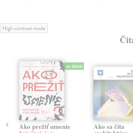
High-contrast mode
Čit
na sklade
Ako prežiť umenie
Ako sa číta
architektúra
Bayles David
| Kniha