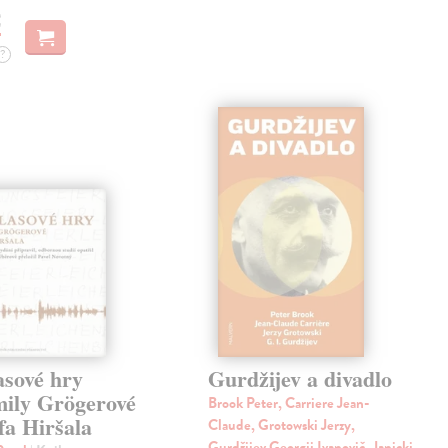
€
?
asové hry
Gurdžijev a divadlo
ily Grögerové
Brook Peter, Carriere Jean-
fa Hiršala
Claude, Grotowski Jerzy,
Gurdžijev Georgij Ivanovič, Janicki