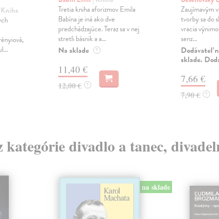
Tretia kniha aforizmov Emila
Zaujímavým v
| Kniha
Babína je iná ako dve
tvorby sa do s
ých
predchádzajúce. Teraz sa v nej
vracia výnimo
stretli básnik a a...
senz...
rényiová,
...
Na sklade
Dodávateľ n
?
sklade. Dod
11,40 €
7,66 €
12,00 €
?
7,90 €
?
z kategórie divadlo a tanec, divade
na sklade