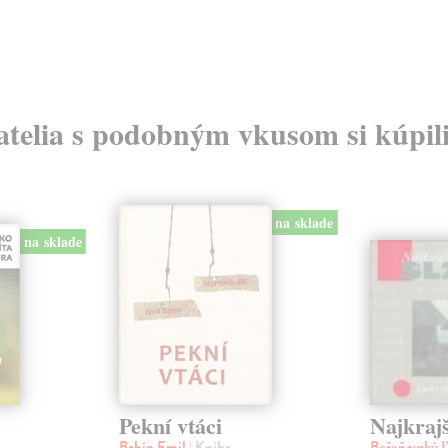
atelia s podobným vkusom si kúpili
na sklade
na sklade
Pekní vtáci
Najkrajš
Babín Emil
| Kniha
Bešeňovský 