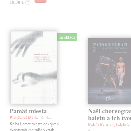
18,30 €
?
na sklade
Pamät miesta
Naši choreograf
baletu a ich tv
Piatriková Mária
| Kniha
Kniha Pamäť miesta odkrýva v
Kohút Kristián, kolektív
dvanástich kapitolách vzťah