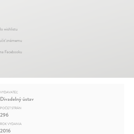
do wishlistu
čiť známemu
 na Facebooku
VYDAVATEĽ
Divadelný ústav
POČET STRÁN
296
ROK VYDANIA
2016