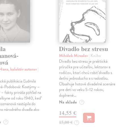
la
Divadlo bez stresu
anová-
Mihálek Miroslav
| Kniha
ová
Divadlo bez stresu je praktická
príručka pre učiteľov, lektorov a
Hana, kolektív autorov
|
rodičov, ktorí chcú robiť divadlo s
deťmi jednoducho a s radosťou.
cká publikácia Ľudmila
Obsahuje hotové divadelné scenáre
vá-Podobová: Kostýmy –
pre deti vo veku 5-12 rokov,
– fakty prináša pohľad na
doplnené…
elkyne od roku 1940, keď
Na sklade
?
rozmanová nastúpila do
ho národného divadla ako
14,55 €
e
15,00 €
?
?