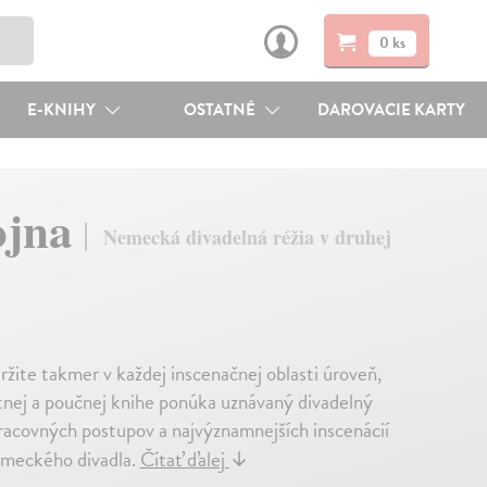
0 ks
E-KNIHY
OSTATNÉ
DAROVACIE KARTY
vojna
Nemecká divadelná réžia v druhej
žite takmer v každej inscenačnej oblasti úroveň,
nej a poučnej knihe ponúka uznávaný divadelný
racovných postupov a najvýznamnejších inscenácií
emeckého divadla.
Čítať ďalej
↓