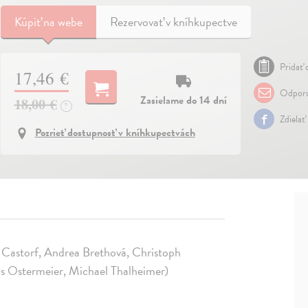
Kúpiť
na webe
Rezervovať v kníhkupectve
Pridať 
17,46 €
Odporu
Zasielame do 14 dní
18,00 €
?
Zdielať
Pozrieť dostupnosť v kníhkupectvách
 Castorf, Andrea Brethová, Christoph
s Ostermeier, Michael Thalheimer)