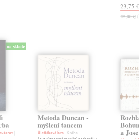
23,75 
25,00 €
na sklade
i
Metoda Duncan -
Rozhl
orba
myšlení tancem
Bohum
a Jose
 autorov
|
Blažíčková Eva
| Kniha
Text významné taneční pedagožky