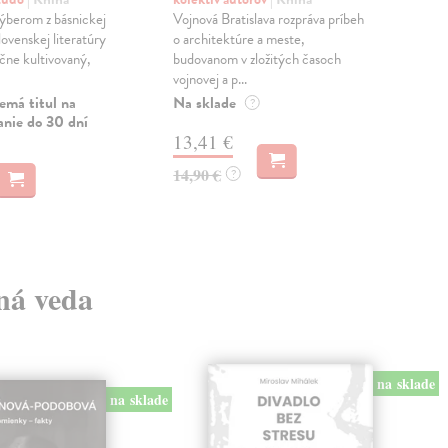
ýberom z básnickej
Vojnová Bratislava rozpráva príbeh
Car
lovenskej literatúry
o architektúre a meste,
Sve
čne kultivovaný,
budovanom v zložitých časoch
hĺbk
vojnovej a p...
knih
ako 
emá titul na
Na sklade
?
anie do 30 dní
Na 
13,41 €
14
14,90 €
?
14,
lná veda
na sklade
na sklade