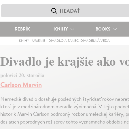
REBRÍK
KNIHY
BOOKS
KNIHY
-
UMENIE
-
DIVADLO A TANEC, DIVADELNÁ VEDA
Divadlo je krajšie ako 
polovici 20. storočia
Carlson Marvin
Nemecké divadlo dosahuje posledných štyridsať rokov nepretr
ktorá je v medzinárodnom meradle výnimočná. V tejto podnet
historik Marvin Carlson podrobný rozbor umeleckej kariéry, p
desiatich popredných režisérov tohto významného obdobia n