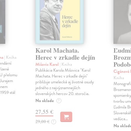
Karol Machata.
Ľudmi
Herec v zrkadle dejín
Brozm
ina
| Kniha
Podob
endární
Mišovic Karol
| Kniha
řízené
Publikácia Karola Mišovica "Karol
Cigánová 
MU přelomu
Machata. Herec v zrkadle dejín"
Kniha
 Jurajem
približuje umelecké aj životné osudy
Monografi
Janem
jedného z najvýznamnejších
Brozmano
1959 stál
slovenských hercov 20. storočia.
spomienky 
Na sklade
?
tvorbu um
Ľudmila B
27,55 €
Slovenské
vedúca…
29,00 €
?
Na sklad