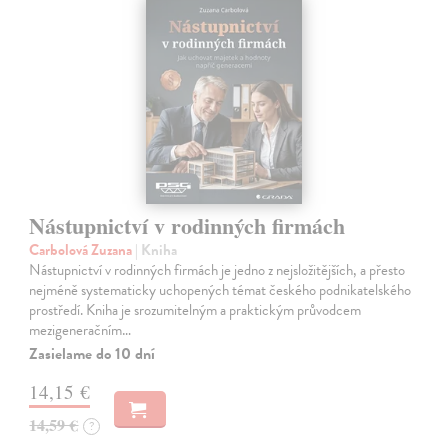
Nástupnictví v rodinných firmách
Carbolová Zuzana
| Kniha
Nástupnictví v rodinných firmách je jedno z nejsložitějších, a přesto
nejméně systematicky uchopených témat českého podnikatelského
prostředí. Kniha je srozumitelným a praktickým průvodcem
mezigeneračním…
Zasielame do 10 dní
14,15 €
14,59 €
?