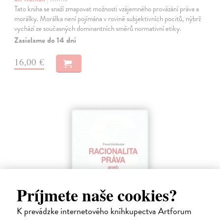
Tato kniha se snaží zmapovat možnosti vzájemného provázání práva a
morálky. Morálka není pojímána v rovině subjektivních pocitů, nýbrž
vychází ze současných dominantních směrů normativní etiky.
Zasielame do 14 dní
16,00 €
Príjmete naše cookies?
K prevádzke internetového kníhkupectva Artforum