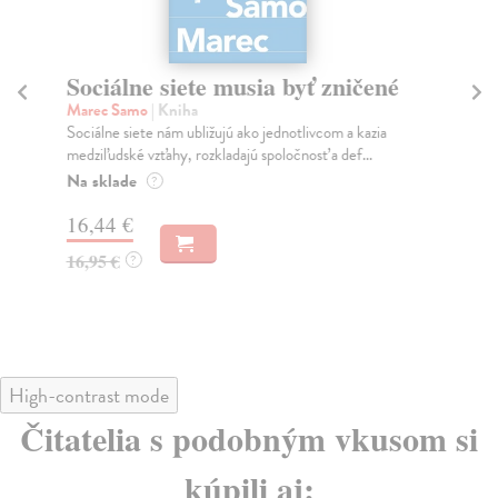
Sociálne siete musia byť zničené
S
K
Marec Samo
| Kniha
Sociálne siete nám ubližujú ako jednotlivcom a kazia
Mik
medziľudské vzťahy, rozkladajú spoločnosť a def...
Mon
o k
Na sklade
?
Na
16,44 €
23
16,95 €
?
24
High-contrast mode
Čitatelia s podobným vkusom si
kúpili aj: