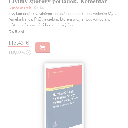
Civilný sporový poriadok. Komentár
Ivančo Marek
| Kniha
Sivý komentár k Civilnému sporovému poriadku pod vedením Mgr.
Mareka Ivanča, PhD. je dielom, ktoré si programovo volí odlišný
prístup než konvenčný komentárový žáner.
Do 5 dní
115,43 €
119,00 €
?