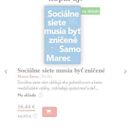
na sklade
Sociálne siete musia byť zničené
S
K
Marec Samo
| Kniha
Sociálne siete nám ubližujú ako jednotlivcom a kazia
Mik
medziľudské vzťahy, rozkladajú spoločnosť a def...
Mon
o k
Na sklade
?
Na
16,44 €
23
16,95 €
?
24