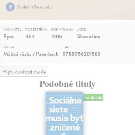
Zdielať na Facebooku
VYDAVATEĽ
POČET STRÁN
ROK VYDANIA
JAZYK
Epos
464
2016
Slovenčina
VÄZBA
EAN
Mäkká väzba / Paperback
9788056201589
High-contrast mode
Podobné tituly
na sklade