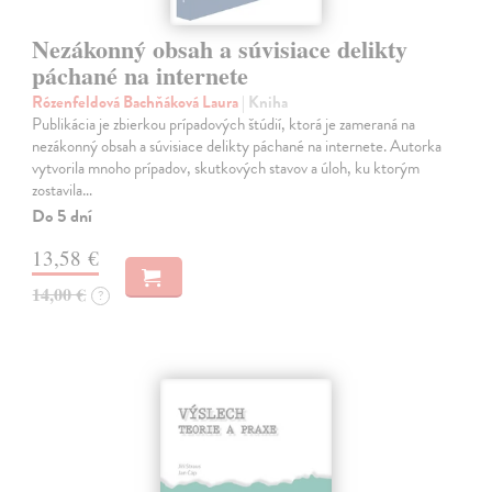
Nezákonný obsah a súvisiace delikty
páchané na internete
Rózenfeldová Bachňáková Laura
| Kniha
Publikácia je zbierkou prípadových štúdií, ktorá je zameraná na
nezákonný obsah a súvisiace delikty páchané na internete. Autorka
vytvorila mnoho prípadov, skutkových stavov a úloh, ku ktorým
zostavila…
Do 5 dní
13,58 €
14,00 €
?