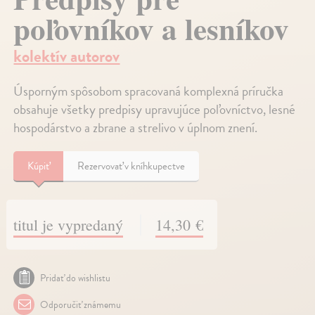
poľovníkov a lesníkov
kolektív autorov
Úsporným spôsobom spracovaná komplexná príručka
obsahuje všetky predpisy upravujúce poľovníctvo, lesné
hospodárstvo a zbrane a strelivo v úplnom znení.
Kúpiť
Rezervovať v kníhkupectve
titul je vypredaný
14,30 €
Pridať do wishlistu
Odporučiť známemu