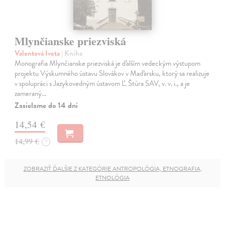
Mlynčianske priezviská
Valentová Iveta
| Kniha
Monografia Mlynčianske priezviská je ďalším vedeckým výstupom
projektu Výskumného ústavu Slovákov v Maďarsku, ktorý sa realizuje
v spolupráci s Jazykovedným ústavom Ľ. Štúra SAV, v. v. i., a je
zameraný…
Zasielame do 14 dní
14,54 €
14,99 €
?
ZOBRAZIŤ ĎALŠIE Z KATEGÓRIE ANTROPOLÓGIA, ETNOGRAFIA,
ETNOLÓGIA