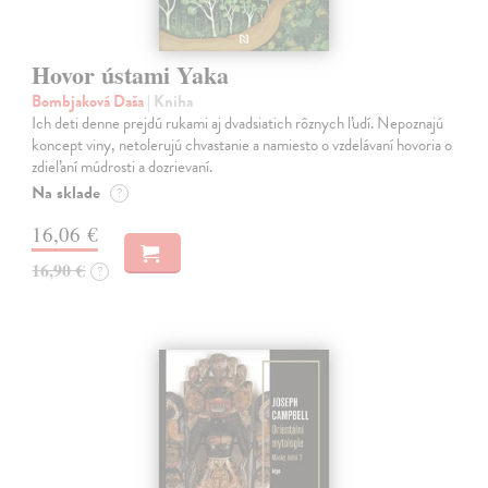
Hovor ústami Yaka
Bombjaková Daša
| Kniha
Ich deti denne prejdú rukami aj dvadsiatich rôznych ľudí. Nepoznajú
koncept viny, netolerujú chvastanie a namiesto o vzdelávaní hovoria o
zdieľaní múdrosti a dozrievaní.
Na sklade
?
16,06 €
16,90 €
?