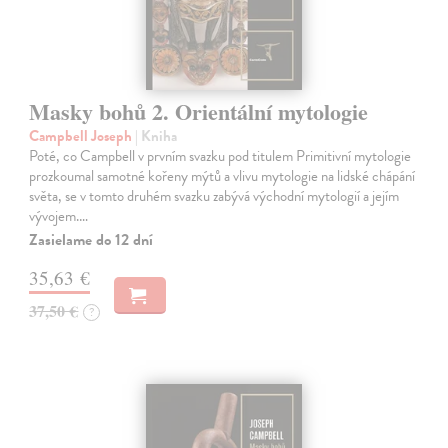
Masky bohů 2. Orientální mytologie
Campbell Joseph
| Kniha
Poté, co Campbell v prvním svazku pod titulem Primitivní mytologie
prozkoumal samotné kořeny mýtů a vlivu mytologie na lidské chápání
světa, se v tomto druhém svazku zabývá východní mytologií a jejím
vývojem.…
Zasielame do 12 dní
35,63 €
37,50 €
?