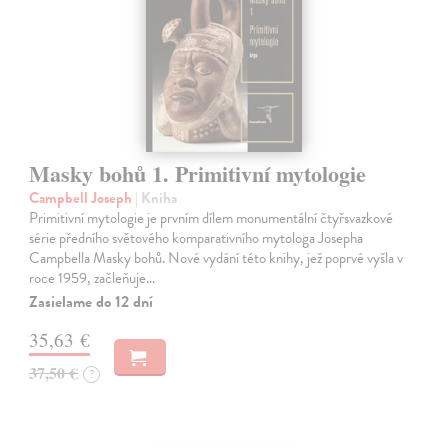
Masky bohů 1. Primitivní mytologie
Campbell Joseph
| Kniha
Primitivní mytologie je prvním dílem monumentální čtyřsvazkové
série předního světového komparativního mytologa Josepha
Campbella Masky bohů. Nové vydání této knihy, jež poprvé vyšla v
roce 1959, začleňuje…
Zasielame do 12 dní
35,63 €
37,50 €
?