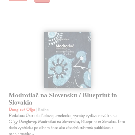
Modrotlač na Slovensku / Blueprint in
Slovakia
Danglová Oľga
| Kniha
Redakcia Ústredia ľudovej umeleckej výroby vydáva novú knihu
Oľgy Danglovej: Modrotlač na Slovensku, Blueprint in Slovakia. Toto
dielo vychádza po dlhom čase ako zásadná súhrnná publikácia k
problematike…