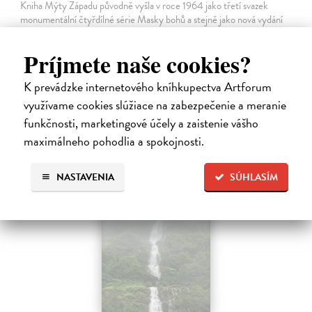
Kniha Mýty Západu původně vyšla v roce 1964 jako třetí svazek
monumentální čtyřdílné série Masky bohů a stejně jako nová vydání
předchozích dílů, Primitivní mytologie a Orientální mytologie, i tato
kniha…
Príjmete naše cookies?
Na sklade
?
K prevádzke internetového kníhkupectva Artforum
35,63 €
využívame cookies slúžiace na zabezpečenie a meranie
37,50 €
?
funkčnosti, marketingové účely a zaistenie vášho
maximálneho pohodlia a spokojnosti.
NASTAVENIA
SÚHLASÍM