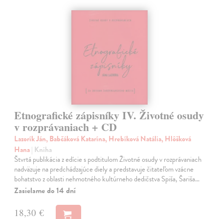
Etnografické zápisníky IV. Životné osudy
v rozprávaniach + CD
Lazorík Ján, Babčáková Katarína, Hrebíková Natália, Hlôšková
Hana
| Kniha
Štvrtá publikácia z edície s podtitulom Životné osudy v rozprávaniach
nadväzuje na predchádzajúce diely a predstavuje čitateľom vzácne
bohatstvo z oblasti nehmotného kultúrneho dedičstva Spiša, Šariša…
Zasielame do 14 dní
18,30 €