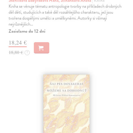
Stehlíková Babyrádová Hana, Šilhánková Aneta
| Kniha
Kniha se věnuje tématu antropologie tvorby na příkladech drobných
děl dětí, studujících a také děl rozsáhlejšího charakteru, jež jsou
tvořena dospělými umělci a umělkyněmi. Autorky si všímají
nejrůznějších…
Zasielame do 12 dní
18,24 €
18,80 €
?