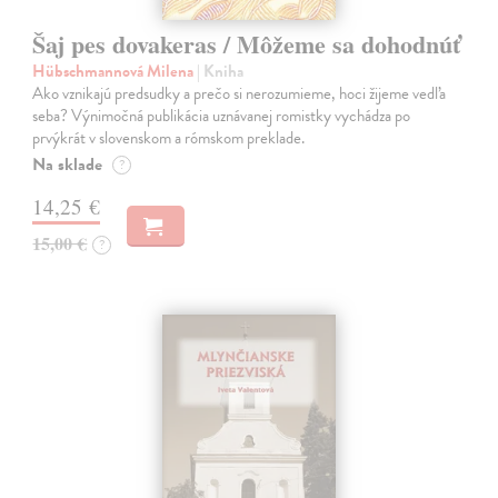
Šaj pes dovakeras / Môžeme sa dohodnúť
Hübschmannová Milena
| Kniha
Ako vznikajú predsudky a prečo si nerozumieme, hoci žijeme vedľa
seba? Výnimočná publikácia uznávanej romistky vychádza po
prvýkrát v slovenskom a rómskom preklade.
Na sklade
?
14,25 €
15,00 €
?