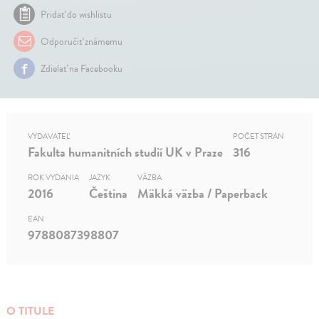
Pridať do wishlistu
Odporučiť známemu
Zdielať na Facebooku
VYDAVATEĽ
POČET STRÁN
Fakulta humanitních studií UK v Praze
316
ROK VYDANIA
JAZYK
VÄZBA
2016
Čeština
Mäkká väzba / Paperback
EAN
9788087398807
O TITULE