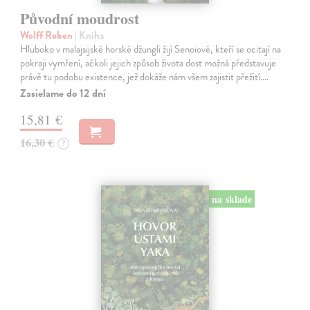
Původní moudrost
Wolff Roben
| Kniha
Hluboko v malajsijské horské džungli žijí Senoiové, kteří se ocitají na
pokraji vymření, ačkoli jejich způsob života dost možná představuje
právě tu podobu existence, jež dokáže nám všem zajistit přežití.…
Zasielame do 12 dní
15,81 €
16,30 €
?
na sklade