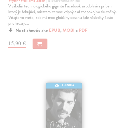
Wynn-Williams Sarah
| Elektronická kniha
V zákulisí technologického gigantu Facebook sa odohráva príbeh,
ktorý je šokujúci, miestami temne vtipný a až znepokojivo skutočný.
Vitajte vo svete, kde má moc globálny dosah a kde následky často
prichádzajú…
Na stiahnutie ako
EPUB
,
MOBI
a
PDF
15,90 €
E-KNIHA