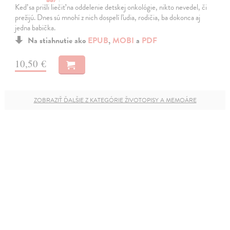
Keď sa prišli liečiť na oddelenie detskej onkológie, nikto nevedel, či
prežijú. Dnes sú mnohí z nich dospelí ľudia, rodičia, ba dokonca aj
jedna babička.
Na stiahnutie ako
EPUB
,
MOBI
a
PDF
10,50 €
ZOBRAZIŤ ĎALŠIE Z KATEGÓRIE ŽIVOTOPISY A MEMOÁRE