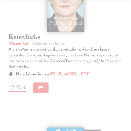
Kancelárka
Marton Kati
| Elektronická kniha
Angela Merkelová bola odjakživa outsiderka. Ako dcéra kňaza
vyrastala v Sovietmi okupovanom východnom Nemecku, v mladosti
pracovala ako chemická výskumníčka a do politiky vstúpila až po páde
Berlínskeho…
Na stiahnutie ako
EPUB
,
MOBI
a
PDF
12,30 €
E-KNIHA