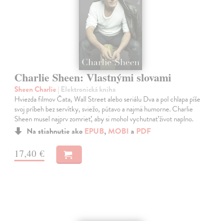
Charlie Sheen: Vlastnými slovami
Sheen Charlie
| Elektronická kniha
Hviezda filmov Čata, Wall Street alebo seriálu Dva a pol chlapa píše
svoj príbeh bez servítky, sviežo, pútavo a najmä humorne. Charlie
Sheen musel najprv zomrieť, aby si mohol vychutnať život naplno.
Na stiahnutie ako
EPUB
,
MOBI
a
PDF
17,40 €