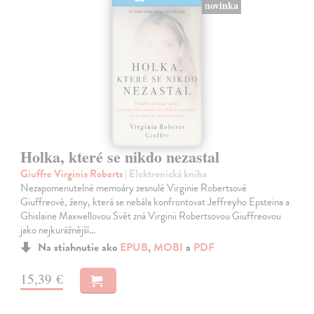
novinka
Holka, které se nikdo nezastal
Giuffre Virginia Roberts
| Elektronická kniha
Nezapomenutelné memoáry zesnulé Virginie Robertsové
Giuffreové, ženy, která se nebála konfrontovat Jeffreyho Epsteina a
Ghislaine Maxwellovou Svět zná Virginii Robertsovou Giuffreovou
jako nejkurážnější…
Na stiahnutie ako
EPUB
,
MOBI
a
PDF
15,39 €