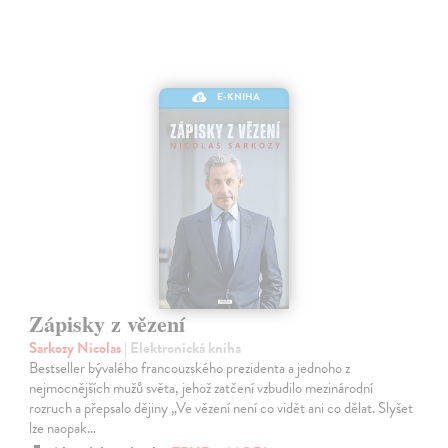
E-KNIHA
Zápisky z vězení
Sarkozy Nicolas
| Elektronická kniha
Bestseller bývalého francouzského prezidenta a jednoho z
nejmocnějších mužů světa, jehož zatčení vzbudilo mezinárodní
rozruch a přepsalo dějiny „Ve vězení není co vidět ani co dělat. Slyšet
lze naopak…