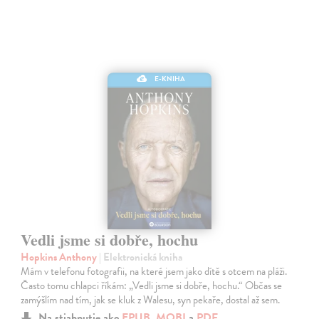
E-KNIHA
Vedli jsme si dobře, hochu
Hopkins Anthony
| Elektronická kniha
Mám v telefonu fotografii, na které jsem jako dítě s otcem na pláži.
Často tomu chlapci říkám: „Vedli jsme si dobře, hochu.“ Občas se
zamýšlím nad tím, jak se kluk z Walesu, syn pekaře, dostal až sem.
Na stiahnutie ako
EPUB
,
MOBI
a
PDF