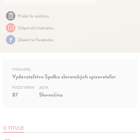
Pridať do wishlistu
Odporučiť známemu
Zdielať na Facebooku
VYDAVATEĽ
Vydavateľstvo Spolku slovenských spisovateľov
POČET STRÁN
JAZYK
87
Slovenčina
O TITULE