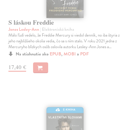
S láskou Freddie
Jones Lesley-Ann
| Elektronická kniha
Málo ľudí vedelo, že Freddie Mercury si viedol denník, no iba štyria z
jeho najbližšieho okolia vedia, čo sa s ním stalo. V roku 2021 jedna z
Mercuryho blízkych osôb oslovila autorku Lesley-Ann Jones a…
Na stiahnutie ako
EPUB
,
MOBI
a
PDF
17,40 €
E-KNIHA