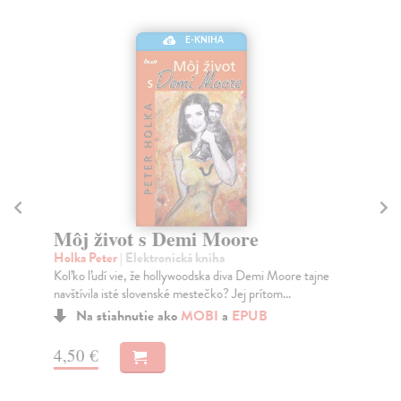
E-KNIHA
Sn
Ul
Môj život s Demi Moore
Sny
Holka Peter
| Elektronická kniha
pok
Koľko ľudí vie, že hollywoodska diva Demi Moore tajne
Na
navštívila isté slovenské mestečko? Jej prítom...
15
Na stiahnutie ako
MOBI
a
EPUB
15
4,50 €