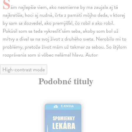
S
ám najlepšie viem, ako nesmierne by ma zaujala aj tá
najkratšia, hoci aj nudná, črta z pamätí môjho deda, v ktorej
by som sa dozvedel, ako premýšľal, čo robil a ako robil.
Pokúsil som sa teda vykresliť sám seba, akoby som bol už
mŕtvy a díval sa na svoj život z druhého sveta. Nerobilo mi to
problémy, pretože život mám už takmer za sebou. So štýlom
rozprávania som si vôbec nelámal hlavu. Autor
High-contrast mode
Podobné tituly
E-KNIHA