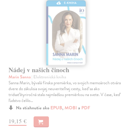
E-KNIHA
Nádej v našich činoch
Marin Sanna
| Elektronická kniha
Sanna Marin, bývalá fínska premiérka, vo svojich memoároch otvára
dvere do zákulisia svojej neuveriteľnej cesty, keď sa ako
tridsaťštyriročná stala najmladšou premiérkou na svete. V čase, keď
ľudstvo čelilo…
Na stiahnutie ako
EPUB
,
MOBI
a
PDF
19,15 €