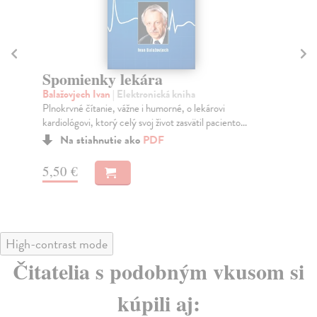
Spomienky lekára
Z
Balažovjech Ivan
| Elektronická kniha
Dos
Plnokrvné čítanie, vážne i humorné, o lekárovi
Die
kardiológovi, ktorý celý svoj život zasvätil paciento...
výr
Na stiahnutie ako
PDF
5,50 €
5,
High-contrast mode
Čitatelia s podobným vkusom si
kúpili aj: