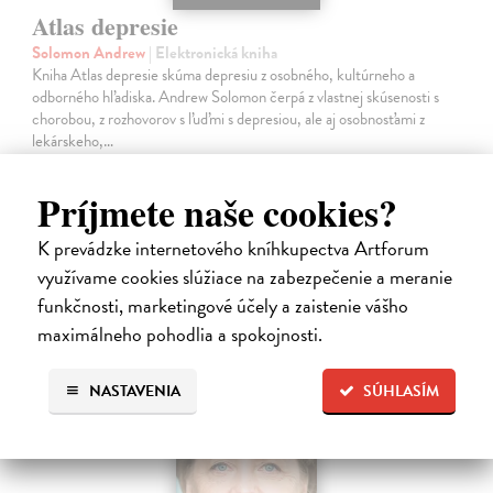
Atlas depresie
Solomon Andrew
| Elektronická kniha
Kniha Atlas depresie skúma depresiu z osobného, kultúrneho a
odborného hľadiska. Andrew Solomon čerpá z vlastnej skúsenosti s
chorobou, z rozhovorov s ľuďmi s depresiou, ale aj osobnosťami z
lekárskeho,…
Na stiahnutie ako
EPUB
,
MOBI
a
PDF
Príjmete naše cookies?
27,99 €
K prevádzke internetového kníhkupectva Artforum
využívame cookies slúžiace na zabezpečenie a meranie
funkčnosti, marketingové účely a zaistenie vášho
maximálneho pohodlia a spokojnosti.
E-KNIHA
NASTAVENIA
SÚHLASÍM