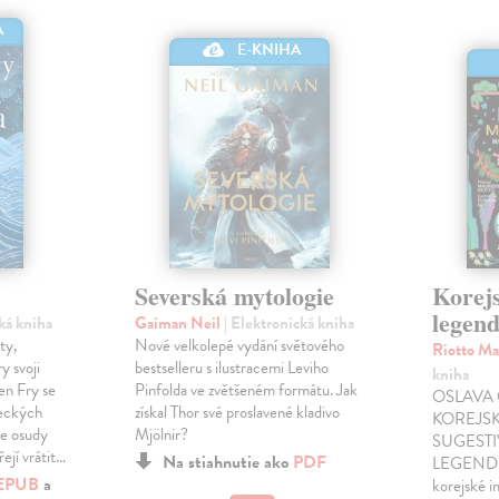
A
E-KNIHA
Severská mytologie
Korej
legen
cká kniha
Gaiman Neil
| Elektronická kniha
ty,
Nové velkolepé vydání světového
Riotto Ma
y svoji
bestselleru s ilustracemi Leviho
kniha
en Fry se
Pinfolda ve zvětšeném formátu. Jak
OSLAVA 
řeckých
získal Thor své proslavené kladivo
KOREJS
je osudy
Mjölnir?
SUGESTI
řejí vrátit…
Na stiahnutie ako
PDF
LEGEND V
EPUB
a
korejské i