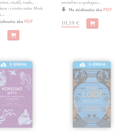
ření, rituálů, tradic,
smrteľníci a vynikajúci…
ásce i z onoho světa. Mniši
Na stiahnutie ako
PDF
y,…
iahnutie ako
PDF
10,19 €
€
E-KNIHA
E-KNIHA