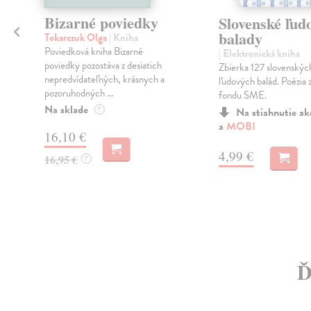
Bizarné poviedky
Slovenské ľud
balady
Tokarczuk Olga
| Kniha
Poviedková kniha Bizarné
| Elektronická kniha
poviedky pozostáva z desiatich
Zbierka 127 slovenskýc
nepredvídateľných, krásnych a
ľudových balád. Poézia 
pozoruhodných ...
fondu SME.
Na sklade
?
Na stiahnutie a
a
MOBI
16,10 €
4,99 €
16,95 €
?
Ď