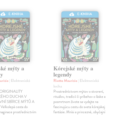
E-KNIHA
E-KNIHA
ské mýty a
Kórejské mýty a
dy
legendy
urizio
| Elektronická
Riotto Maurizio
| Elektronická
kniha
ORIGINALITY
Prostredníctvom mýtov o stvorení,
KÉHO DUCHA V
rituálov, tradícií či príbehov o láske a
VNÍ SBÍRCE MÝTŮ A
posmrtnom živote sa vydajte na
elkolepá cesta do
fascinujúcu cestu do sveta kórejskej
maginace prostřednictvím
fantázie. Mnísi a princezné, obyčajní