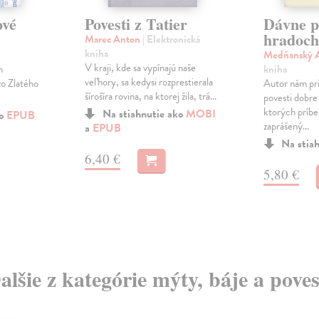
ové
Povesti z Tatier
Dávne p
hradoch
Marec Anton
| Elektronická
kniha
Medňanský A
V kraji, kde sa vypínajú naše
h
kniha
veľhory, sa kedysi rozprestierala
zo Zlatého
Autor nám prib
šírošíra rovina, na ktorej žila, trá...
povesti dobre 
ktorých príbe
Na stiahnutie ako
MOBI
ko
EPUB
zaprášený...
a
EPUB
Na stia
6,40 €
5,80 €
alšie z kategórie mýty, báje a poves