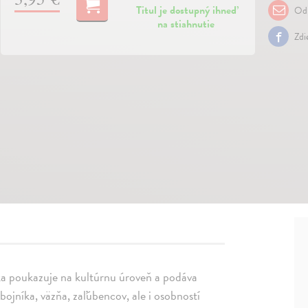
Titul je dostupný ihneď
Odp
na stiahnutie
Zdi
ka poukazuje na kultúrnu úroveň a podáva
bojníka, väzňa, zaľúbencov, ale i osobností