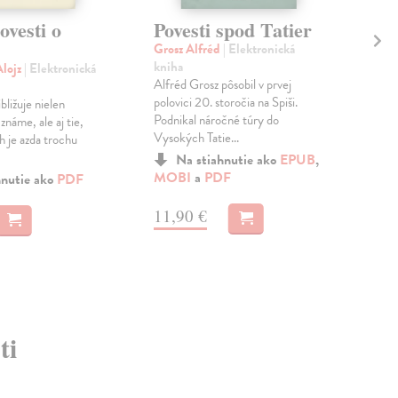
ovesti o
Povesti spod Tatier
Pr
sl
Grosz Alfréd
| Elektronická
kniha
lojz
| Elektronická
Dob
Alfréd Grosz pôsobil v prvej
kni
polovici 20. storočia na Spiši.
ližuje nielen
Zlat
Podnikal náročné túry do
známe, ale aj tie,
Mah
Vysokých Tatie...
h je azda trochu
kla
v je
Na stiahnutie ako
EPUB
,
MOBI
a
PDF
hnutie ako
PDF
a
M
11,90 €
4,
ti