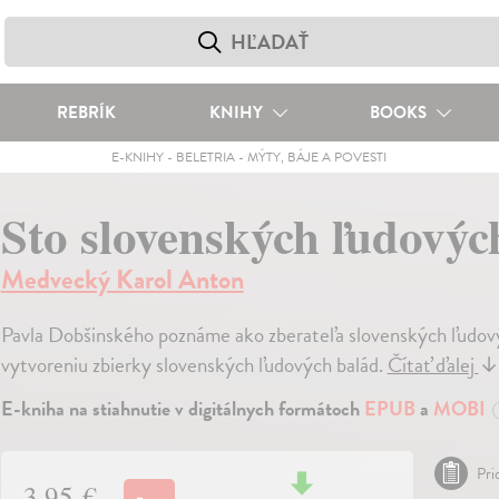
REBRÍK
KNIHY
BOOKS
E-KNIHY
-
BELETRIA
-
MÝTY, BÁJE A POVESTI
Sto slovenských ľudovýc
Medvecký Karol Anton
Pavla Dobšinského poznáme ako zberateľa slovenských ľudový
vytvoreniu zbierky slovenských ľudových balád.
Čítať ďalej
↓
E-kniha na stiahnutie v digitálnych formátoch
EPUB
a
MOBI
Pri
3,95 €