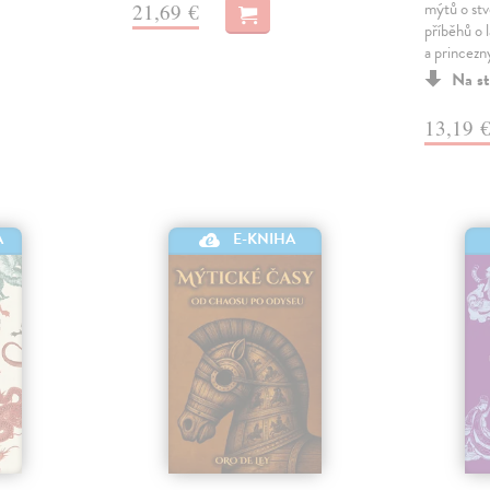
mýtů o stvo
21,69 €
příběhů o l
a princezn
Na st
13,19 
E-KNIHA
A