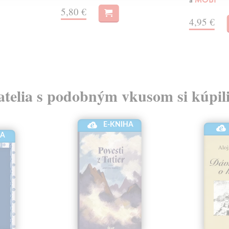
a
MOBI
5,80 €
4,95 €
atelia s podobným vkusom si kúpili
E-KNIHA
HA