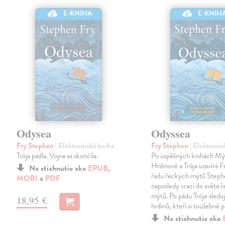
E-KNIHA
E-KNIH
Odysea
Odyssea
Fry Stephen
| Elektronická kniha
Fry Stephen
| Elektroni
Trója padla. Vojna sa skončila.
Po úspěšných knihách Mý
Hrdinové a Trója uzavírá Fr
Na stiahnutie ako
EPUB
,
řadu řeckých mýtů Steph
MOBI
a
PDF
naposledy vrací do světa 
mýtů. Po pádu Tróje sledu
18,95 €
hrdinů, kteří si toužebně p
Na stiahnutie ako