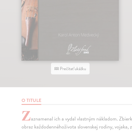
Prečítať ukážku
O TITULE
Z
aznamenal ich a vydal vlastným nákladom. Zbier
obraz každodennéhoživota slovenskej rodiny, vojaka, z