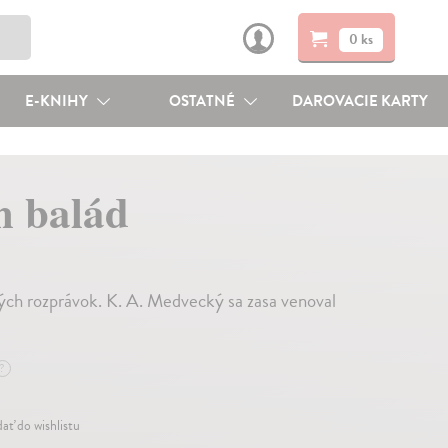
0 ks
E-KNIHY
OSTATNÉ
DAROVACIE KARTY
h balád
ch rozprávok. K. A. Medvecký sa zasa venoval
?
dať do wishlistu