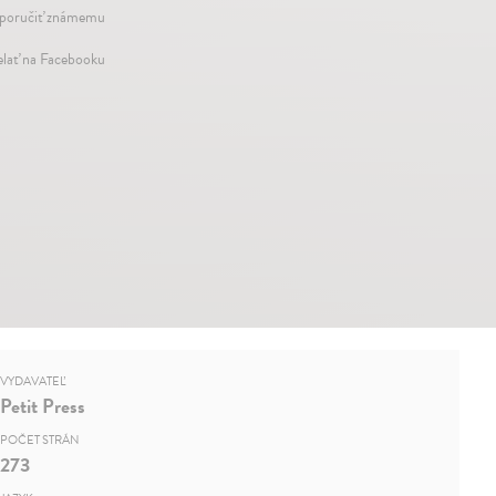
oručiť známemu
elať na Facebooku
VYDAVATEĽ
Petit Press
POČET STRÁN
273