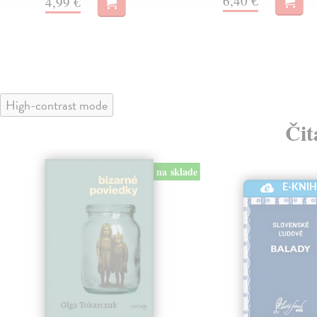
6,40 €
4,99 €
High-contrast mode
Čit
na sklade
E-KNI