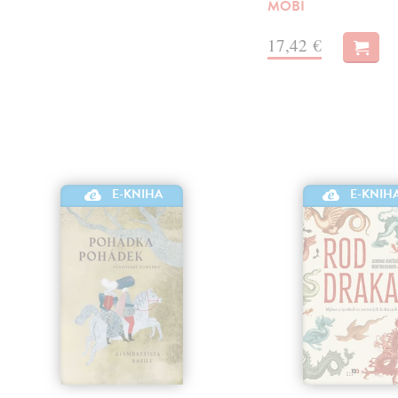
MOBI
17,42 €
E-KNIHA
E-KNIH