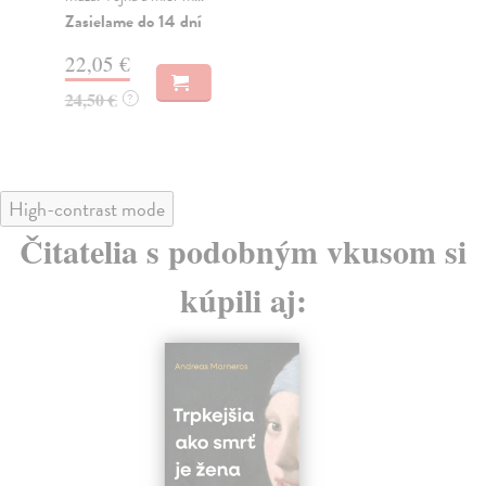
Zasielame do 14 dní
18
22,05 €
19
24,50 €
?
High-contrast mode
Čitatelia s podobným vkusom si
kúpili aj: