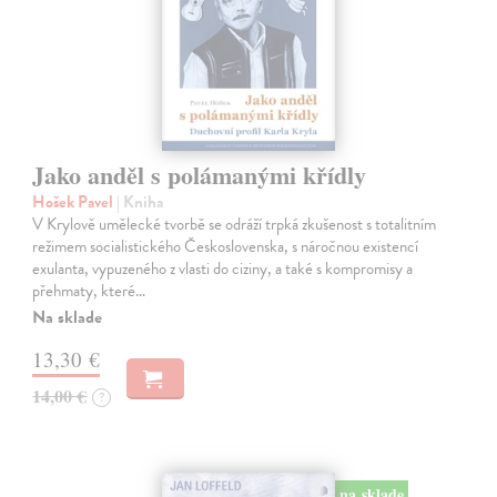
Jako anděl s polámanými křídly
Hošek Pavel
| Kniha
V Krylově umělecké tvorbě se odráží trpká zkušenost s totalitním
režimem socialistického Československa, s náročnou existencí
exulanta, vypuzeného z vlasti do ciziny, a také s kompromisy a
přehmaty, které…
Na sklade
13,30 €
14,00 €
?
na sklade