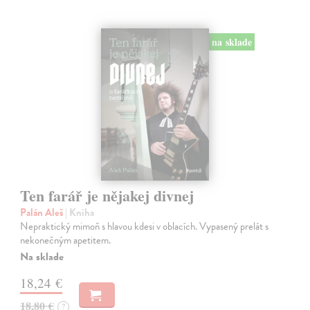
na sklade
Ten farář je nějakej divnej
Palán Aleš
| Kniha
Nepraktický mimoň s hlavou kdesi v oblacích. Vypasený prelát s
nekonečným apetitem.
Na sklade
18,24 €
18,80 €
?