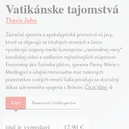
Vatikánske tajomstvá
Thavis John
Zázračné zjavenia a apokalyptické proroctvá sú javy,
ktoré sa objavujú na titulných stranách a často
vyvolávajú rozpory medzi koncepciou „racionálnej viery“
katolíckej cirkvi a nadšením najhorlivejších stúpencov.
Fenomény ako Turínske plátno, zjavenia Panny Márie v
Medžugorí a údajná mimoriadna moc telesných
pozostatkov svätých mnohí ľudia považujú za skutočný
dôkaz súkromného spojenia s Bohom.
Čítať ďalej
↓
Kúpiť
Rezervovať v kníhkupectve
titul je vypredaný
12,90 €