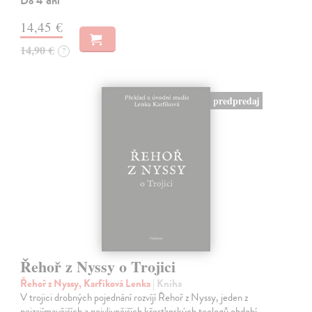
Do 4 dní
14,45 €
14,90 €
?
predpredaj
Řehoř z Nyssy o Trojici
Řehoř z Nyssy, Karfíková Lenka
| Kniha
V trojici drobných pojednání rozvíjí Řehoř z Nyssy, jeden z
nejzajímavějších a nejvlivnějších křesťanských teologů období