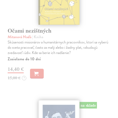
Očami nezištných
Mitanová Naďa
| Kniha
Skúsenosti misionárov a humanitárnych pracovníkov, ktorí sa vyberú
do sveta pracovať, často za malý alebo i žiadny plat, vzbudzujú
zvedavosť i údiv. Kde sa berie ich nadšenie?
Zasielame do 10 dní
14,40 €
15,00 €
?
na sklade