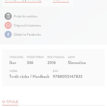
Pridať do wishlistu
Odporučiť známemu
Zdielať na Facebooku
VYDAVATEĽ
POČET STRÁN
ROK VYDANIA
JAZYK
Ikar
336
2016
Slovenčina
VÄZBA
EAN
Tvrdá väzba / Hardback
9788055147833
O TITULE