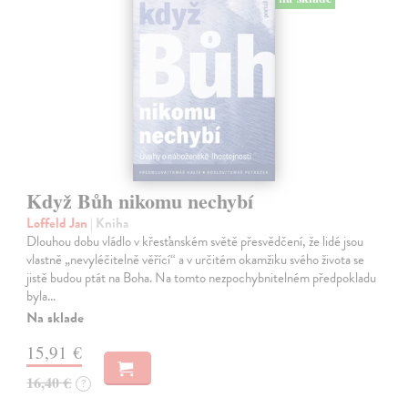
Když Bůh nikomu nechybí
Loffeld Jan
| Kniha
Dlouhou dobu vládlo v křesťanském světě přesvědčení, že lidé jsou
vlastně „nevyléčitelně věřící“ a v určitém okamžiku svého života se
jistě budou ptát na Boha. Na tomto nezpochybnitelném předpokladu
byla…
Na sklade
15,91 €
16,40 €
?