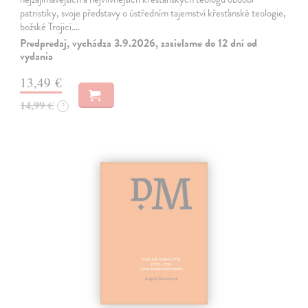
patristiky, svoje představy o ústředním tajemství křesťanské teologie,
božské Trojici.…
Predpredaj, vychádza 3.9.2026, zasielame do 12 dní od
vydania
13,49 €
14,99 €
?