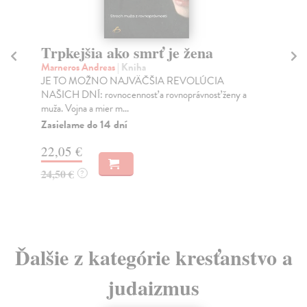
Trpkejšia ako smrť je žena
P
Marneros Andreas
| Kniha
Bor
JE TO MOŽNO NAJVÄČŠIA REVOLÚCIA
Tát
NAŠICH DNÍ: rovnocennosť a rovnoprávnosť ženy a
Bor
muža. Vojna a mier m...
Na
Zasielame do 14 dní
18
22,05 €
19
24,50 €
?
Ďalšie z kategórie kresťanstvo a
judaizmus