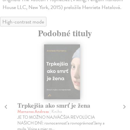
House LLC, New York, 2015) preložila Henrieta Hatalová.
High-contrast mode
Podobné tituly
Trpkejšia ako smrť je žena
P
Marneros Andreas
| Kniha
Bor
JE TO MOŽNO NAJVÄČŠIA REVOLÚCIA
Tát
NAŠICH DNÍ: rovnocennosť a rovnoprávnosť ženy a
Bor
muža. Vojna a mier m...
Na