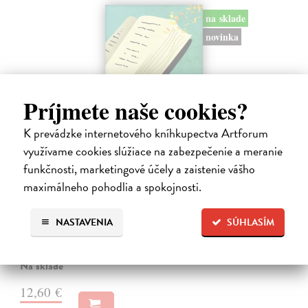
na sklade
novinka
Príjmete naše cookies?
K prevádzke internetového kníhkupectva Artforum
využívame cookies slúžiace na zabezpečenie a meranie
funkčnosti, marketingové účely a zaistenie vášho
maximálneho pohodlia a spokojnosti.
Rabín sa rozpráva s Ježišom
Neusner Jacob
| Kniha
Autor knihy sa v duchu stáva v Galilei poslucháčom Ježišovej Reči na
NASTAVENIA
SÚHLASÍM
vrchu. Ako pravoverný rabín sa usiluje pozorne počúvať tohto nového
učiteľa a porovnáva jeho učenie s tým, čo hovorí židovská Tóra.
Na sklade
12,60 €