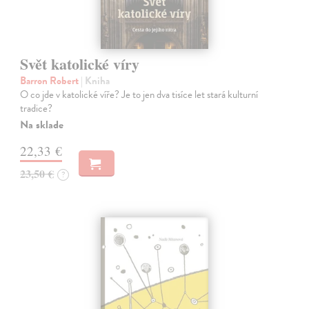
Svět katolické víry
Barron Robert
| Kniha
O co jde v katolické víře? Je to jen dva tisíce let stará kulturní
tradice?
Na sklade
22,33 €
23,50 €
?