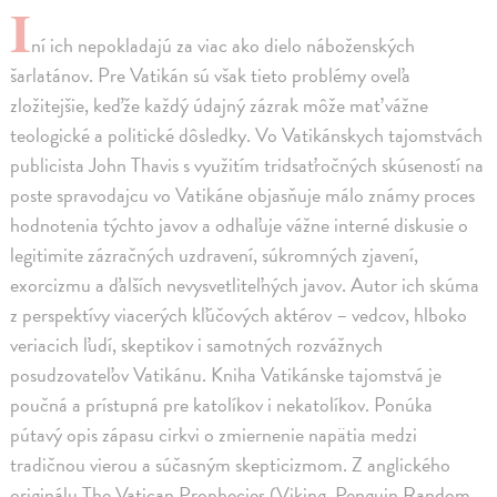
I
ní ich nepokladajú za viac ako dielo náboženských
šarlatánov. Pre Vatikán sú však tieto problémy oveľa
zložitejšie, keďže každý údajný zázrak môže mať vážne
teologické a politické dôsledky. Vo Vatikánskych tajomstvách
publicista John Thavis s využitím tridsaťročných skúseností na
poste spravodajcu vo Vatikáne objasňuje málo známy proces
hodnotenia týchto javov a odhaľuje vážne interné diskusie o
legitimite zázračných uzdravení, súkromných zjavení,
exorcizmu a ďalších nevysvetliteľných javov. Autor ich skúma
z perspektívy viacerých kľúčových aktérov – vedcov, hlboko
veriacich ľudí, skeptikov i samotných rozvážnych
posudzovateľov Vatikánu. Kniha Vatikánske tajomstvá je
poučná a prístupná pre katolíkov i nekatolíkov. Ponúka
pútavý opis zápasu cirkvi o zmiernenie napätia medzi
tradičnou vierou a súčasným skepticizmom. Z anglického
originálu The Vatican Prophecies (Viking, Penguin Random