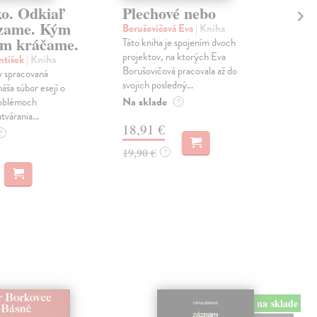
ko. Odkiaľ
Plechové nebo
Po
zame. Kým
Borušovičová Eva
| Kniha
Kun
m kráčame.
Táto kniha je spojením dvoch
Poma
projektov, na ktorých Eva
čty
ntišek
| Kniha
Borušovičová pracovala až do
naps
 spracovaná
svojich posledný...
česk
náša súbor esejí o
Na sklade
Na 
oblémoch
?
tvárania...
18,91 €
14
?
19,90 €
15,
?
na sklade