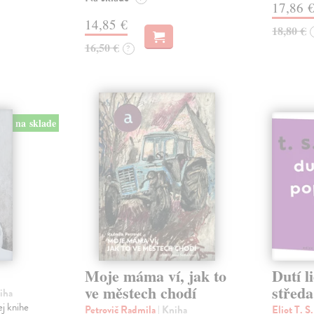
17,86 
14,85 €
18,80 €
16,50 €
?
na sklade
Moje máma ví, jak to
Dutí l
ve městech chodí
středa
niha
ej knihe
Petrovič Radmila
| Kniha
Eliot T. S