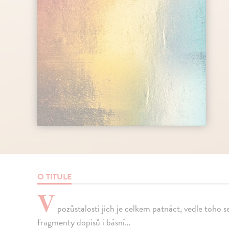
O TITULE
V
pozůstalosti jich je celkem patnáct, vedle toho se 
fragmenty dopisů i básní…