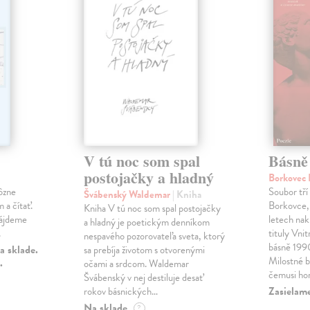
V tú noc som spal
Básně
postojačky a hladný
Borkovec 
ôzne
Soubor tří
Švábenský Waldemar
| Kniha
 a čítať.
Borkovce,
Kniha V tú noc som spal postojačky
nájdeme
letech nak
a hladný je poetickým denníkom
.
tituly Vni
nespavého pozorovateľa sveta, ktorý
básně 19
a sklade.
sa prebíja životom s otvorenými
Milostné 
.
očami a srdcom. Waldemar
čemusi ho
Švábenský v nej destiluje desať
Zasielame
rokov básnických…
Na sklade
?