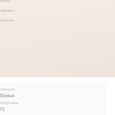
ishlistu
ť známemu
 Facebooku
VYDAVATEĽ
Dybbuk
POČET STRÁN
72