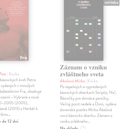
novinka
Záznam o vzniku
zvláštneho sveta
Petr
| Kniha
 básnických knih Petra
Ábelová Mirka
| Kniha
 vydaných v minulých
Po úspešných a vypredaných
ladatelstvím Fra, obsahuje
básnických zbierkach Striptíz, Na!,
trozemí –Vybrané a nové
Básničky pre domáce paničky,
90–2005 (2005),
Večný pocit nedele a Dom, vydáva
básně (2013) a Herbář k
slovenská poetka Mirka Ábelová
ršímu…
novú básnickú zbierku. Záznam o
 do 12 dní
vzniku zvláštneho…
Na sklade
?