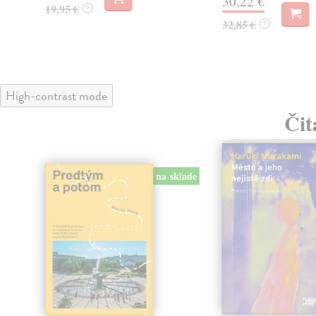
30,22 €
19,95 €
?
32,85 €
?
High-contrast mode
Čit
na sklade