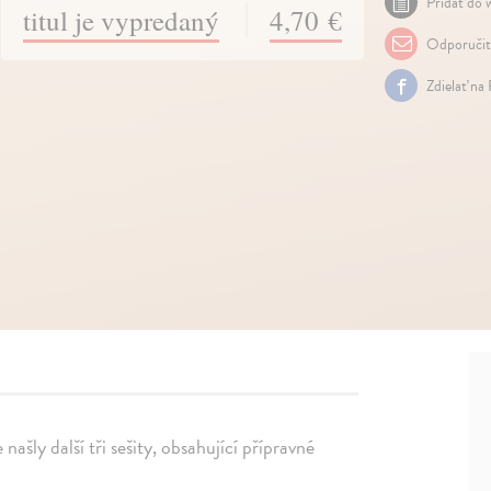
Pridať do w
titul je vypredaný
4,70 €
Odporuči
Zdielať na
našly další tři sešity, obsahující přípravné