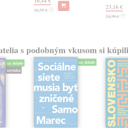
16,44 €
23,16 €
16,95 €
?
24,90 €
?
atelia s podobným vkusom si kúpili
na sklade
na sklade
novinka