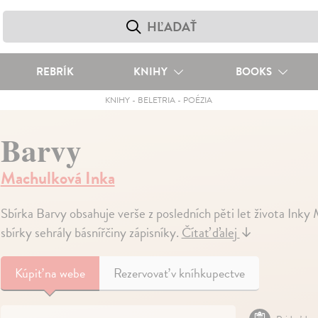
REBRÍK
KNIHY
BOOKS
KNIHY
-
BELETRIA
-
POÉZIA
Barvy
Machulková Inka
Sbírka Barvy obsahuje verše z posledních pěti let života Inky 
sbírky sehrály básnířčiny zápisníky.
Čítať ďalej
↓
Kúpiť
na webe
Rezervovať v kníhkupectve