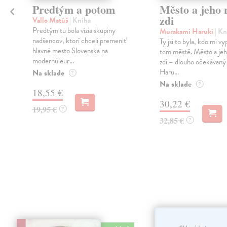
Predtým a potom
Město a jeho n
zdi
Vallo Matúš
| Kniha
Predtým tu bola vízia skupiny
Murakami Haruki
| Kn
nadšencov, ktorí chceli premeniť
Ty jsi to byla, kdo mi vy
hlavné mesto Slovenska na
tom městě. Město a jeh
modernú eur...
zdi – dlouho očekávan
Haru...
Na sklade
?
Na sklade
?
18,55 €
30,22 €
19,95 €
?
32,85 €
?