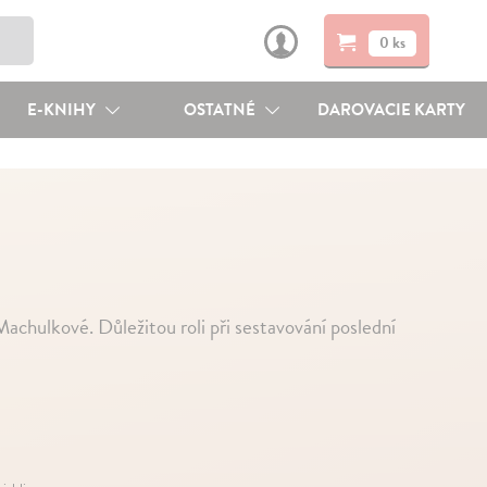
0 ks
E-KNIHY
OSTATNÉ
DAROVACIE KARTY
Machulkové. Důležitou roli při sestavování poslední