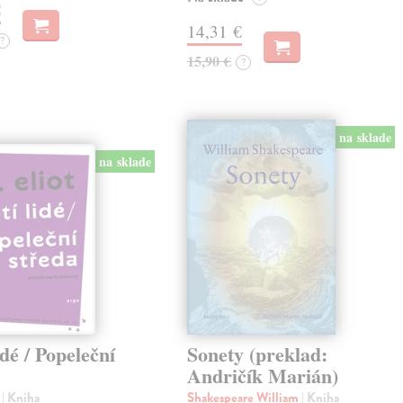
€
14,31 €
?
15,90 €
?
na sklade
na sklade
idé / Popeleční
Sonety (preklad:
Andričík Marián)
.
| Kniha
Shakespeare William
| Kniha