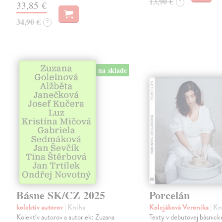
13,90 €
?
33,85 €
34,90 €
?
na sklade
Básne SK/CZ 2025
Porcelán
kolektív autorov
| Kniha
Kolejáková Veronika
| K
Kolektív autorov a autoriek: Zuzana
Texty v debutovej básnick