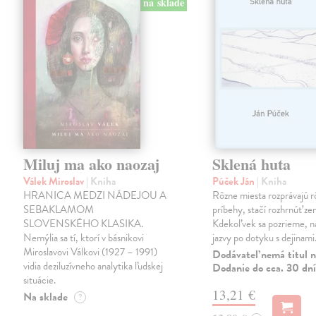
na sklade
Miluj ma ako naozaj
Sklená huta
Válek Miroslav
| Kniha
Púček Ján
| Kniha
HRANICA MEDZI NÁDEJOU A
Rôzne miesta rozprávajú r
SEBAKLAMOM
príbehy, stačí rozhrnúť zem
SLOVENSKÉHO KLASIKA.
Kdekoľvek sa pozrieme, 
Nemýlia sa tí, ktorí v básnikovi
jazvy po dotyku s dejinami
Miroslavovi Válkovi (1927 – 1991)
Dodávateľ nemá titul n
vidia deziluzívneho analytika ľudskej
Dodanie do cca. 30 dní
situácie.
13,21 €
Na sklade
?