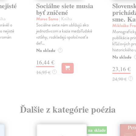
ejisté
Sociálne siete musia
Slovens
byť zničené
prichád
sme. Ka
iha
Marec Samo
| Kniha
právěl o
Sociálne siete nám ubližujú ako
Mikloško Fra
o nejisté
jednotlivcom a kazia medziľudské
Monograficky
ý román
vzťahy, rozkladajú spoločnosť a
publikácia pri
def...
kľúčových pr
historického u
Na sklade
?
Na sklade
16,44 €
23,16 €
16,95 €
?
24,90 €
?
Ďalšie z kategórie poézia
na sklade