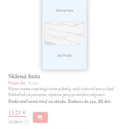
Sklená huta
Púček Ján
| Kniha
Rôzne miesta rozprávajú rôzne príbehy, stačí rozhrnúť zem a čítať.
Kdekoľvek sa pozrieme, nájdeme jazvy po dotyku s dejinami.
Dodávateľ nemá titul na sklade. Dodanie do cca. 30 dní.
13,21 €
13,90 €
?