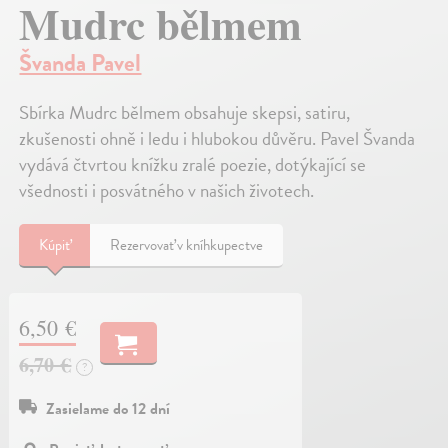
Mudrc bělmem
Švanda Pavel
Sbírka Mudrc bělmem obsahuje skepsi, satiru,
zkušenosti ohně i ledu i hlubokou důvěru. Pavel Švanda
vydává čtvrtou knížku zralé poezie, dotýkající se
všednosti i posvátného v našich životech.
Kúpiť
Rezervovať v kníhkupectve
6,50 €
6,70 €
?
Zasielame do 12 dní