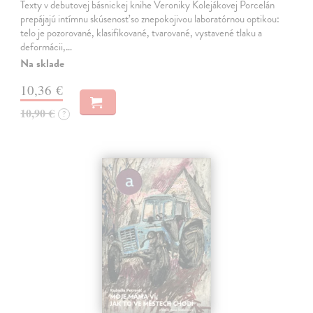
Texty v debutovej básnickej knihe Veroniky Kolejákovej Porcelán
prepájajú intímnu skúsenosť so znepokojivou laboratórnou optikou:
telo je pozorované, klasifikované, tvarované, vystavené tlaku a
deformácii,…
Na sklade
10,36 €
10,90 €
?