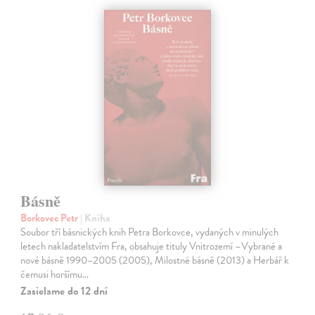
Básně
Borkovec Petr
| Kniha
Soubor tří básnických knih Petra Borkovce, vydaných v minulých
letech nakladatelstvím Fra, obsahuje tituly Vnitrozemí –Vybrané a
nové básně 1990–2005 (2005), Milostné básně (2013) a Herbář k
čemusi horšímu…
Zasielame do 12 dní