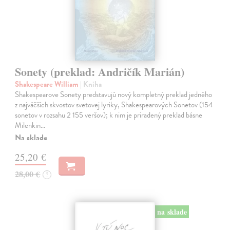
Sonety (preklad: Andričík Marián)
Shakespeare William
| Kniha
Shakespearove Sonety predstavujú nový kompletný preklad jedného
z najväčších skvostov svetovej lyriky, Shakespearových Sonetov (154
sonetov v rozsahu 2 155 veršov); k nim je priradený preklad básne
Milenkin…
Na sklade
25,20 €
28,00 €
?
na sklade