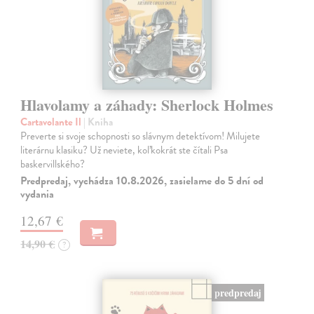
Hlavolamy a záhady: Sherlock Holmes
Cartavolante Il
| Kniha
Preverte si svoje schopnosti so slávnym detektívom! Milujete
literárnu klasiku? Už neviete, koľkokrát ste čítali Psa
baskervillského?
Predpredaj, vychádza 10.8.2026, zasielame do 5 dní od
vydania
12,67 €
14,90 €
?
predpredaj