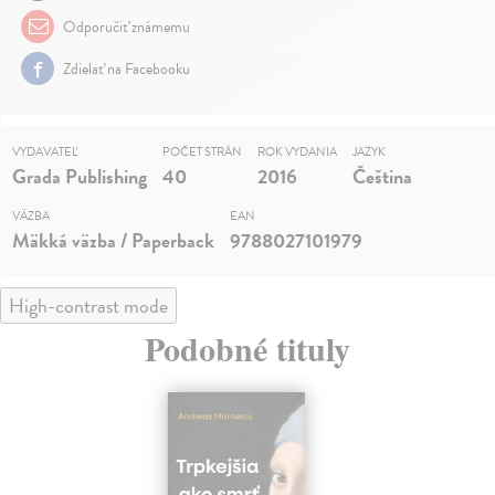
Odporučiť známemu
Zdielať na Facebooku
VYDAVATEĽ
POČET STRÁN
ROK VYDANIA
JAZYK
Grada Publishing
40
2016
Čeština
VÄZBA
EAN
Mäkká väzba / Paperback
9788027101979
High-contrast mode
Podobné tituly