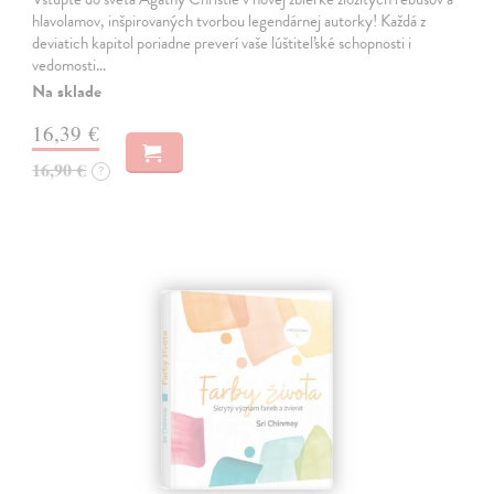
hlavolamov, inšpirovaných tvorbou legendárnej autorky! Každá z
deviatich kapitol poriadne preverí vaše lúštiteľské schopnosti i
vedomosti…
Na sklade
16,39 €
16,90 €
?