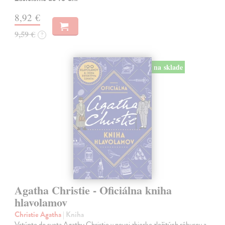
8,92 €
9,59 €
?
na sklade
Agatha Christie - Oficiálna kniha
hlavolamov
Christie Agatha
| Kniha
Vstúpte do sveta Agathy Christie v novej zbierke zložitých rébusov a