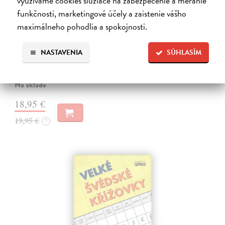
využívame cookies slúžiace na zabezpečenie a meranie
funkčnosti, marketingové účely a zaistenie vášho
Kreslenie
maximálneho pohodlia a spokojnosti.
Foster Walter
| Kniha
Kompletná príručka pre začínajúcich umelcov, ktorá ich krok za
krokom zasvätí do umenia kresby. Kniha záujemcov prevedie celým
NASTAVENIA
SÚHLASÍM
procesom tvorby - od výberu nástrojov, pomôcok a materiálov cez
zvládnutie…
Na sklade
18,95 €
19,95 €
?