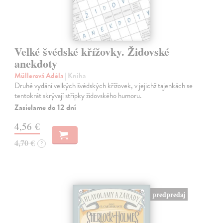
Velké švédské křížovky. Židovské
anekdoty
Müllerová Adéla
| Kniha
Druhé vydání velkých švédských křížovek, v jejichž tajenkách se
tentokrát skrývají střípky židovského humoru.
Zasielame do 12 dní
4,56 €
4,70 €
?
predpredaj