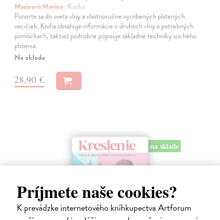
Masárová Marína
| Kniha
Ponorte sa do sveta vlny a vlastnoručne vyrobených plstených
vecičiek. Kniha obsahuje informácie o druhoch vlny a potrebných
pomôckach, taktiež podrobne popisuje základné techniky suchého
plstenia.
Na sklade
28,90 €
na sklade
Príjmete naše cookies?
K prevádzke internetového kníhkupectva Artforum