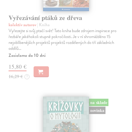
Vyřezávání ptáků ze dřeva
kolektív autorov
| Kniha
Vyřezejte si svůj ptačí svět! Tato kniha bude zdrojem inspirace pro
řezbáře jakéhokoli stupně pokročilosti. Je v ní shromážděno 15
nejoblíbenějších projektů projektů rozdělených do tří základních
oddílů…
Zasielame do 10 dní
15,80 €
16,29 €
?
na sklade
novinka