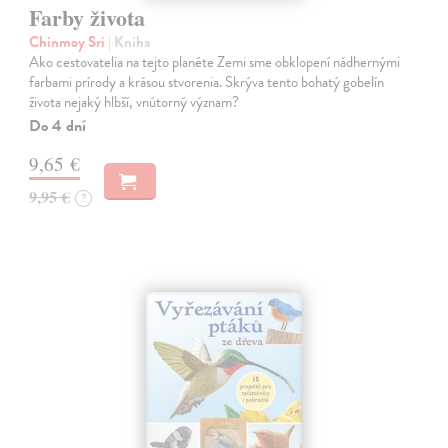
Farby života
Chinmoy Sri
| Kniha
Ako cestovatelia na tejto planéte Zemi sme obklopení nádhernými
farbami prírody a krásou stvorenia. Skrýva tento bohatý gobelín
života nejaký hlbší, vnútorný význam?
Do 4 dní
9,65 €
9,95 €
?