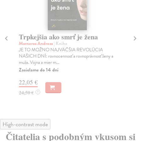
Trpkejšia ako smrť je žena
P
Marneros Andreas
| Kniha
Bor
JE TO MOŽNO NAJVÄČŠIA REVOLÚCIA
Tát
NAŠICH DNÍ: rovnocennosť a rovnoprávnosť ženy a
Bor
muža. Vojna a mier m...
Na
Zasielame do 14 dní
18
22,05 €
19
24,50 €
?
High-contrast mode
Čitatelia s podobným vkusom si