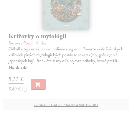
Krížovky o mytológii
Surovec Pavol
| Kniha
Odhaľte tajomstvá bohov, hrdinov a legiend! Ponorte sa do švédskych
krížoviek plných mytologických postáv zo severských, gréckych či
japonských bájí. Precvičte si myseľ a objavte príbehy, ktoré prežili…
Na sklade
5,33 €
5,49 €
?
ZOBRAZIŤ ĎALŠIE Z KATEGÓRIE HOBBY