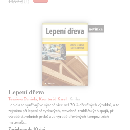
13,99 €
?
novinka
Lepení dřeva
Tesařová Daniela, Krontorád Karel
| Kniha
Lepidla se využívají ve výrobě více než 70 % dřevěných výrobků, a to
zejména při lepení nábytkových, stavebně-truhlářských spojů, při
výrobě stavebních prvků a ve výrobě dřevěných kompozitních
materiálů.…
Zasielame do 10 dní