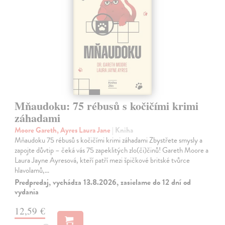
Mňaudoku: 75 rébusů s kočičími krimi
záhadami
Moore Gareth, Ayres Laura Jane
| Kniha
Mňaudoku 75 rébusů s kočičími krimi záhadami Zbystřete smysly a
zapojte důvtip – čeká vás 75 zapeklitých zlo(či)činů! Gareth Moore a
Laura Jayne Ayresová, kteří patří mezi špičkové britské tvůrce
hlavolamů,…
Predpredaj, vychádza 13.8.2026, zasielame do 12 dní od
vydania
12,59 €