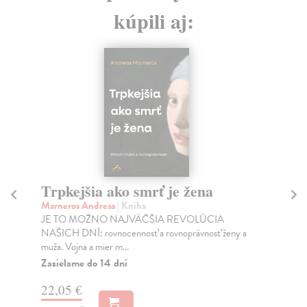
kúpili aj:
Trpkejšia ako smrť je žena
P
Marneros Andreas
| Kniha
Bor
JE TO MOŽNO NAJVÄČŠIA REVOLÚCIA
Tát
NAŠICH DNÍ: rovnocennosť a rovnoprávnosť ženy a
Bor
muža. Vojna a mier m...
Na
Zasielame do 14 dní
18
22,05 €
19