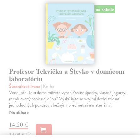
na sklade
Profesor Tekvička a Števko v domácom
laboratóriu
Šušaníková Ivana
| Kniha
Vedeli ste, že si doma môžete vyrobiť soľné šperky, vlastné jogurty,
recyklovaný papier aj dúhu? Vyskúšajte so svojimi deťmi tridsať
jednoduchých pokusov s bežnými predmetmi a materiálmi.
Na sklade
14,20 €
14,95 €
?