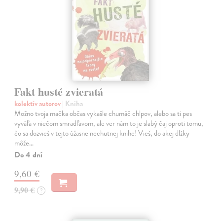
Fakt husté zvieratá
kolektív autorov
| Kniha
Možno tvoja mačka občas vykašle chumáč chlpov, alebo sa ti pes
vyváľa v niečom smradľavom, ale ver nám to je slabý čaj oproti tomu,
čo sa dozvieš v tejto úžasne nechutnej knihe! Vieš, do akej dlžky
môže…
Do 4 dní
9,60 €
9,90 €
?