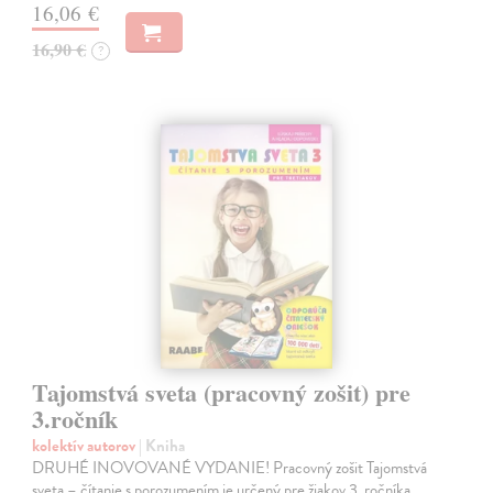
16,06 €
16,90 €
?
Tajomstvá sveta (pracovný zošit) pre
3.ročník
kolektív autorov
| Kniha
DRUHÉ INOVOVANÉ VYDANIE! Pracovný zošit Tajomstvá
sveta – čítanie s porozumením je určený pre žiakov 3. ročníka