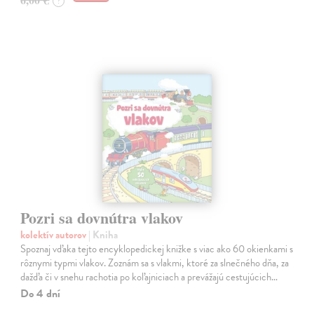
?
Pozri sa dovnútra vlakov
kolektív autorov
| Kniha
Spoznaj vďaka tejto encyklopedickej knižke s viac ako 60 okienkami s
rôznymi typmi vlakov. Zoznám sa s vlakmi, ktoré za slnečného dňa, za
dažďa či v snehu rachotia po koľajniciach a prevážajú cestujúcich…
Do 4 dní