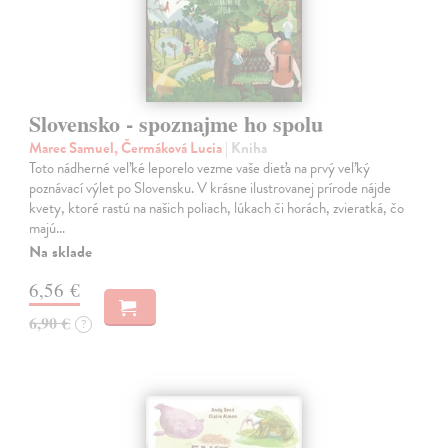
Slovensko - spoznajme ho spolu
Marec Samuel, Čermáková Lucia
| Kniha
Toto nádherné veľké leporelo vezme vaše dieťa na prvý veľký
poznávací výlet po Slovensku. V krásne ilustrovanej prírode nájde
kvety, ktoré rastú na našich poliach, lúkach či horách, zvieratká, čo
majú…
Na sklade
6,56 €
6,90 €
?