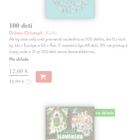
100 detí
Drösser Christoph
| Kniha
Ak by sme celý svet premenili na dedinu so 100 deťmi, len 6 z nich
by žilo v Európe a 56 v Ázii. V mestách žije 48 detí, 85 má prístup k
čistej vode a 21 zo 100 detí nemá doma elektrinu.
Na sklade
12,60 €
12,99 €
?
na sklade