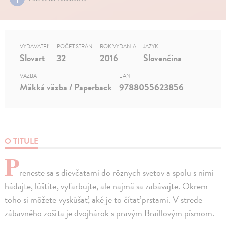
VYDAVATEĽ
POČET STRÁN
ROK VYDANIA
JAZYK
Slovart
32
2016
Slovenčina
VÄZBA
EAN
Mäkká väzba / Paperback
9788055623856
O TITULE
P
reneste sa s dievčatami do rôznych svetov a spolu s nimi
hádajte, lúštite, vyfarbujte, ale najmä sa zabávajte. Okrem
toho si môžete vyskúšať, aké je to čítať prstami. V strede
zábavného zošita je dvojhárok s pravým Braillovým písmom.