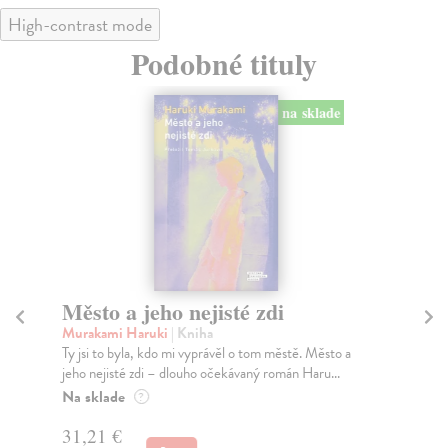
High-contrast mode
Podobné tituly
na sklade
Město a jeho nejisté zdi
Tr
Murakami Haruki
| Kniha
Ma
Ty jsi to byla, kdo mi vyprávěl o tom městě. Město a
JE
jeho nejisté zdi – dlouho očekávaný román Haru...
NAŠ
muž
Na sklade
?
Za
31,21 €