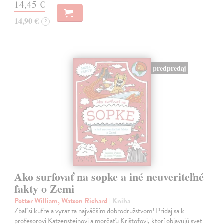
14,45 €
14,90 €
?
predpredaj
Ako surfovať na sopke a iné neuveriteľné
fakty o Zemi
Potter William, Watson Richard
| Kniha
Zbaľ si kufre a vyraz za najväčším dobrodružstvom! Pridaj sa k
profesorovi Katzensteinovi a morčaťu Krištofovi, ktorí objavujú svet