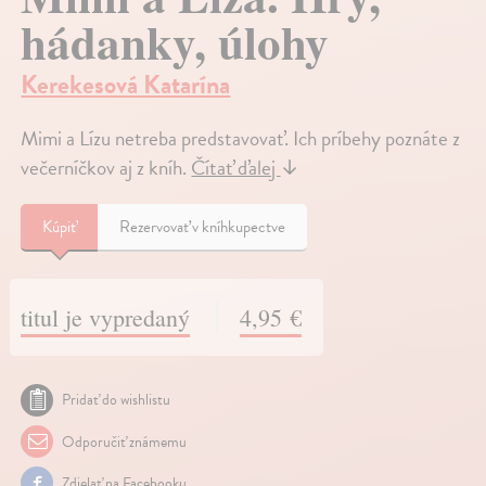
hádanky, úlohy
Kerekesová Katarína
Mimi a Lízu netreba predstavovať. Ich príbehy poznáte z
večerníčkov aj z kníh.
Čítať ďalej
↓
Kúpiť
Rezervovať v kníhkupectve
titul je vypredaný
4,95 €
Pridať do wishlistu
Odporučiť známemu
Zdielať na Facebooku