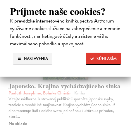
Príjmete naše cookies?
K prevádzke internetového kníhkupectva Artforum
na sklade
využívame cookies slúžiace na zabezpečenie a meranie
funkčnosti, marketingové účely a zaistenie vášho
maximálneho pohodlia a spokojnosti.
NASTAVENIA
SÚHLASÍM
Japonsko. Krajina vychádzajúceho slnka
Pauluth Josephine, Bohnke Christin
| Kniha
V tejto nádherne ilustrovanej publikácii spoznáte japonské zvyky,
tradície a mnohé iné zaujímavosti Krajina vychádzajúceho slnka už
dlho fascinuje ľudí z celého sveta jedinečnou kultúrou a prírodou,
ktorá…
Na sklade