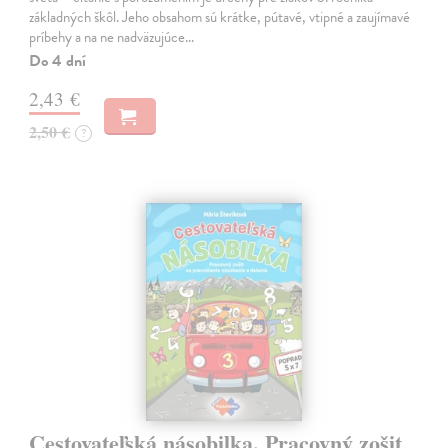
základných škôl. Jeho obsahom sú krátke, pútavé, vtipné a zaujímavé
príbehy a na ne nadväzujúce…
Do 4 dní
2,43 €
2,50 €
?
Cestovateľská násobilka. Pracovný zošit