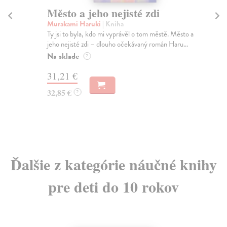
Město a jeho nejisté zdi
Tr
Murakami Haruki
| Kniha
Ma
Ty jsi to byla, kdo mi vyprávěl o tom městě. Město a
JE
jeho nejisté zdi – dlouho očekávaný román Haru...
NAŠ
muž
Na sklade
?
Za
31,21 €
22
32,85 €
?
24
Ďalšie z kategórie náučné knihy
pre deti do 10 rokov