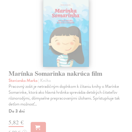
Marínka Somarinka nakrúca film
Staviarska Marka
| Kniha
Pracovný zošit je netradičným doplnkom k čítaniu knihy o Marínke
Somarinke, ktorá ako hlavná hrdinka sprevádza detských čitateľov
rôznorodými, dômyselne prepracovanými úlohami. Sprístupňuje tak
deťom možnosť…
Do 3 dní
5,82 €
6,00 €