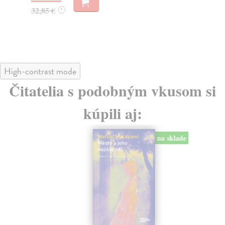
22
32,85 €
?
24
High-contrast mode
Čitatelia s podobným vkusom si
kúpili aj:
na sklade