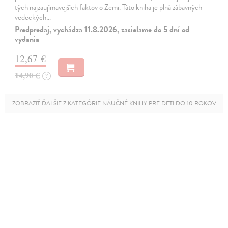
tých najzaujímavejších faktov o Zemi. Táto kniha je plná zábavných
vedeckých…
Predpredaj, vychádza 11.8.2026, zasielame do 5 dní od
vydania
12,67 €
14,90 €
?
ZOBRAZIŤ ĎALŠIE Z KATEGÓRIE NÁUČNÉ KNIHY PRE DETI DO 10 ROKOV