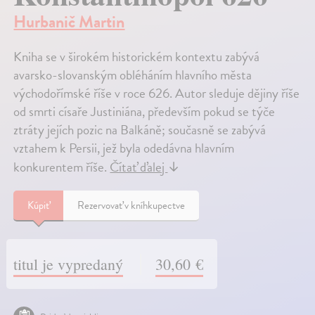
Hurbanič Martin
Kniha se v širokém historickém kontextu zabývá
avarsko-slovanským obléháním hlavního města
východořímské říše v roce 626. Autor sleduje dějiny říše
od smrti císaře Justiniána, především pokud se týče
ztráty jejích pozic na Balkáně; současně se zabývá
vztahem k Persii, jež byla odedávna hlavním
konkurentem říše.
Čítať ďalej
↓
Kúpiť
Rezervovať v kníhkupectve
titul je vypredaný
30,60 €