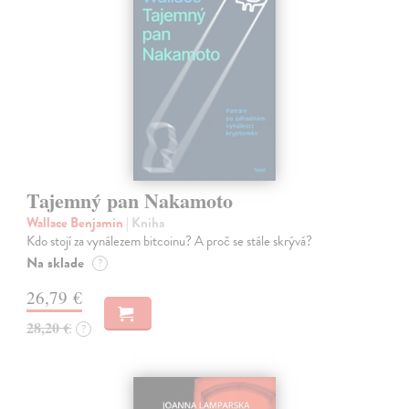
Tajemný pan Nakamoto
Wallace Benjamin
| Kniha
Kdo stojí za vynálezem bitcoinu? A proč se stále skrývá?
Na sklade
?
26,79 €
28,20 €
?