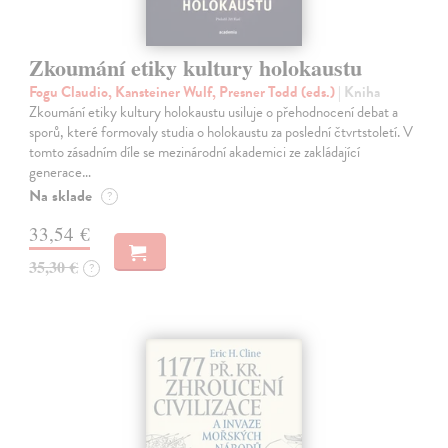
Zkoumání etiky kultury holokaustu
Fogu Claudio, Kansteiner Wulf, Presner Todd (eds.)
| Kniha
Zkoumání etiky kultury holokaustu usiluje o přehodnocení debat a
sporů, které formovaly studia o holokaustu za poslední čtvrtstoletí. V
tomto zásadním díle se mezinárodní akademici ze zakládající
generace…
Na sklade
?
33,54 €
35,30 €
?