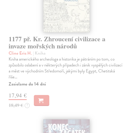
1177 př. Kr. Zhroucení civilizace a
invaze mořských národů
Cline Eric H.
| Kniha
Kniha amerického archeologa a historika je pátráním po tom, co
způsobilo oslabení a v některých případech i zánik vyspělých civilizací
a měst ve východním Středomoří, jakými byly Egypt, Chetitská
říše…
Zasielame do 14 dní
17,94 €
18,49 €
?