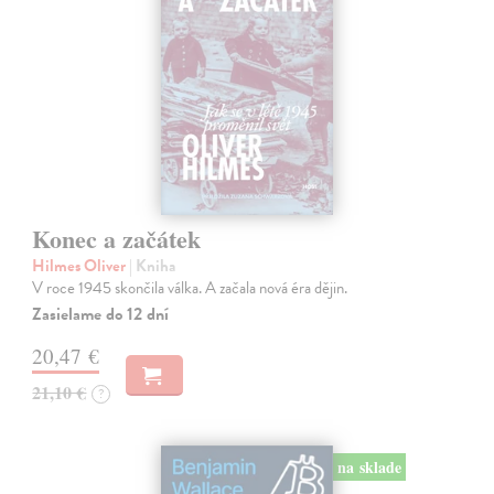
Konec a začátek
Hilmes Oliver
| Kniha
V roce 1945 skončila válka. A začala nová éra dějin.
Zasielame do 12 dní
20,47 €
21,10 €
?
na sklade