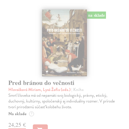
na sklade
Pred bránou do večnosti
Hlavačková Miriam, Lysá Žofia (eds.)
| Kniha
Smrť človeka má od nepamäti svoj biologický, právny, etický,
duchovný, kultúrny, spoločenský aj individuálny rozmer. V prírode
tvorí prirodzenú súčasť kolobehu života.
Na sklade
?
24,25 €