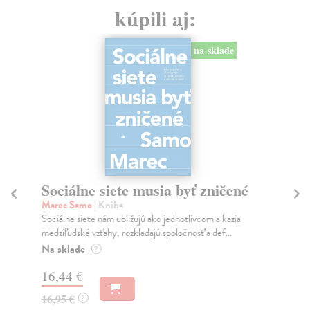
kúpili aj:
na sklade
Sociálne siete musia byť zničené
S
K
Marec Samo
| Kniha
Sociálne siete nám ubližujú ako jednotlivcom a kazia
Mik
medziľudské vzťahy, rozkladajú spoločnosť a def...
Mon
o k
Na sklade
?
Na
16,44 €
23
16,95 €
?