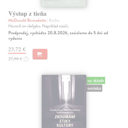
Výstup z tieňa
McDonald Bernadette
| Kniha
Hovorili im všelijako. Napríklad nosiči.
Predpredaj, vychádza 20.8.2026, zasielame do 5 dní od
vydania
23,72 €
27,90 €
?
na sklade
novinka