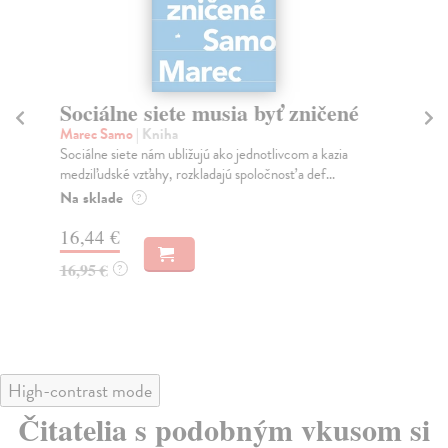
Sociálne siete musia byť zničené
S
K
Marec Samo
| Kniha
Sociálne siete nám ubližujú ako jednotlivcom a kazia
Mik
medziľudské vzťahy, rozkladajú spoločnosť a def...
Mon
o k
Na sklade
?
Na
16,44 €
23
16,95 €
?
24
High-contrast mode
Čitatelia s podobným vkusom si