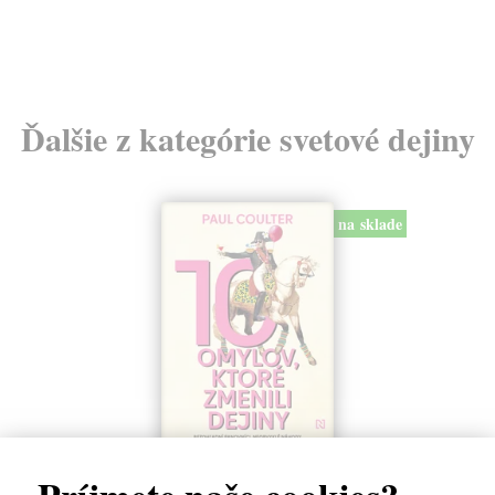
24
Ďalšie z kategórie svetové dejiny
na sklade
10 omylov, ktoré zmenili dejiny