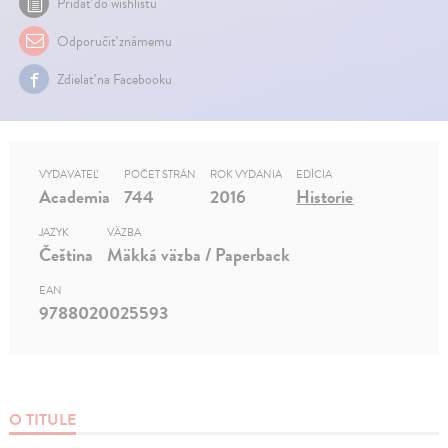
Pridať do wishlistu
Odporučiť známemu
Zdielať na Facebooku
VYDAVATEĽ
POČET STRÁN
ROK VYDANIA
EDÍCIA
Academia
744
2016
Historie
JAZYK
VÄZBA
Čeština
Mäkká väzba / Paperback
EAN
9788020025593
O TITULE