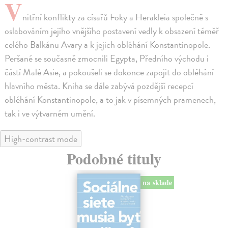
V
nitřní konflikty za císařů Foky a Herakleia společně s
oslabováním jejího vnějšího postavení vedly k obsazení téměř
celého Balkánu Avary a k jejich obléhání Konstantinopole.
Peršané se současně zmocnili Egypta, Předního východu i
částí Malé Asie, a pokoušeli se dokonce zapojit do obléhání
hlavního města. Kniha se dále zabývá pozdější recepcí
obléhání Konstantinopole, a to jak v písemných pramenech,
tak i ve výtvarném umění.
High-contrast mode
Podobné tituly
na sklade