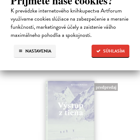
Príjmete naše cookies?
Coulter Paul
| Kniha
Všetci robíme chyby, no len málokto svojím prešľapom zmení chod
K prevádzke internetového kníhkupectva Artforum
dejín. Kniha 10 omylov, ktoré zmenili dejiny prináša vtipný a
využívame cookies slúžiace na zabezpečenie a meranie
osviežujúci výber neúmyselných pochybení, ktorým sa to podarilo –
funkčnosti, marketingové účely a zaistenie vášho
raz to bol…
maximálneho pohodlia a spokojnosti.
Na sklade
?
17,01 €
NASTAVENIA
SÚHLASÍM
17,90 €
?
predpredaj