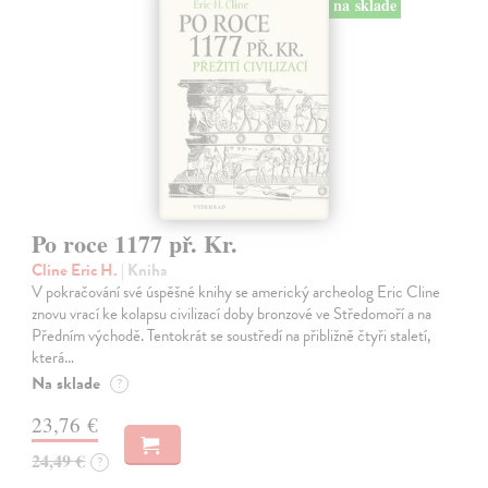
na sklade
Po roce 1177 př. Kr.
Cline Eric H.
| Kniha
V pokračování své úspěšné knihy se americký archeolog Eric Cline
znovu vrací ke kolapsu civilizací doby bronzové ve Středomoří a na
Předním východě. Tentokrát se soustředí na přibližně čtyři staletí,
která…
Na sklade
?
23,76 €
24,49 €
?