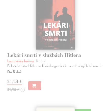
Lekári smrti v službách Hitlera
Lamparska Joanna
| Kniha
Bolo ich tristo. Hitlerova lekárska garda v koncentračných táboroch.
Do 5 dní
21,24 €
21,90 €
?