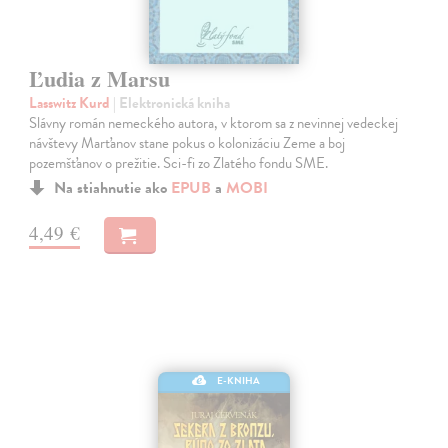
Ľudia z Marsu
Lasswitz Kurd
| Elektronická kniha
Slávny román nemeckého autora, v ktorom sa z nevinnej vedeckej
návštevy Marťanov stane pokus o kolonizáciu Zeme a boj
pozemšťanov o prežitie. Sci-fi zo Zlatého fondu SME.
Na stiahnutie ako
EPUB
a
MOBI
4,49 €
E-KNIHA