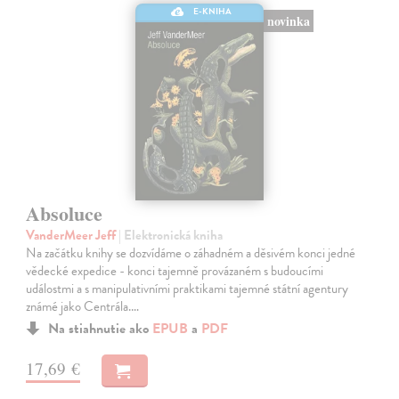
E-KNIHA
novinka
Absoluce
VanderMeer Jeff
| Elektronická kniha
Na začátku knihy se dozvídáme o záhadném a děsivém konci jedné
vědecké expedice - konci tajemně provázaném s budoucími
událostmi a s manipulativními praktikami tajemné státní agentury
známé jako Centrála.…
Na stiahnutie ako
EPUB
a
PDF
17,69 €