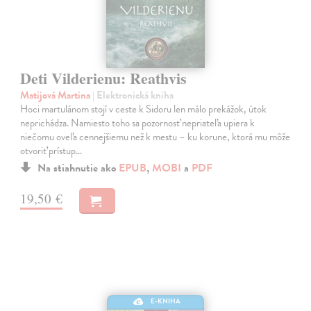
Deti Vilderienu: Reathvis
Matijová Martina
| Elektronická kniha
Hoci martulánom stojí v ceste k Sidoru len málo prekážok, útok
neprichádza. Namiesto toho sa pozornosť nepriateľa upiera k
niečomu oveľa cennejšiemu než k mestu – ku korune, ktorá mu môže
otvoriť prístup…
Na stiahnutie ako
EPUB
,
MOBI
a
PDF
19,50 €
E-KNIHA