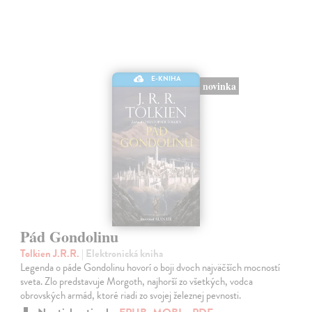
E-KNIHA
novinka
Pád Gondolinu
Tolkien J.R.R.
| Elektronická kniha
Legenda o páde Gondolinu hovorí o boji dvoch najväčších mocností
sveta. Zlo predstavuje Morgoth, najhorší zo všetkých, vodca
obrovských armád, ktoré riadi zo svojej železnej pevnosti.