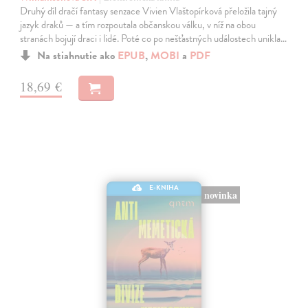
Druhý díl dračí fantasy senzace Vivien Vlaštopírková přeložila tajný
jazyk draků — a tím rozpoutala občanskou válku, v níž na obou
stranách bojují draci i lidé. Poté co po nešťastných událostech unikla…
Na stiahnutie ako
EPUB
,
MOBI
a
PDF
18,69 €
E-KNIHA
novinka