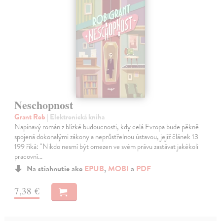
Neschopnost
Grant Rob
| Elektronická kniha
Napínavý román z blízké budoucnosti, kdy celá Evropa bude pěkně
spojená dokonalými zákony a neprůstřelnou ústavou, jejíž článek 13
199 říká: "Nikdo nesmí být omezen ve svém právu zastávat jakékoli
pracovní…
Na stiahnutie ako
EPUB
,
MOBI
a
PDF
7,38 €