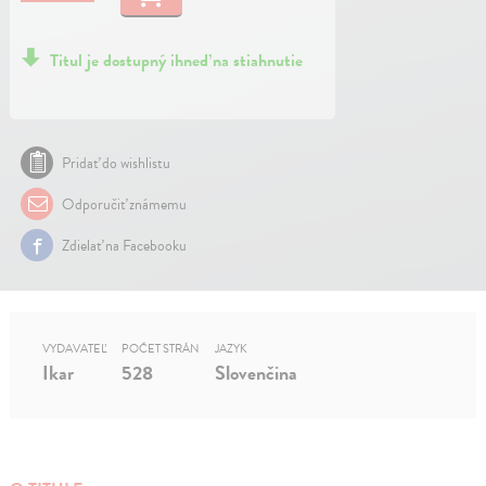
Titul je dostupný ihneď na stiahnutie
Pridať do wishlistu
Odporučiť známemu
Zdielať na Facebooku
VYDAVATEĽ
POČET STRÁN
JAZYK
Ikar
528
Slovenčina