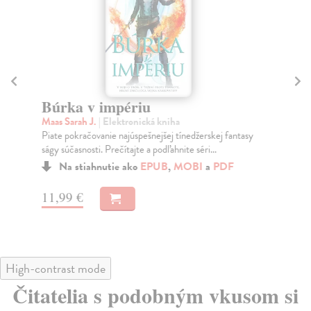
Búrka v impériu
M
Maas Sarah J.
| Elektronická kniha
Sa
Piate pokračovanie najúspešnejšej tínedžerskej fantasy
Vin
ságy súčasnosti. Prečítajte a podľahnite séri...
pri
Na stiahnutie ako
EPUB
,
MOBI
a
PDF
11,99 €
20
High-contrast mode
Čitatelia s podobným vkusom si