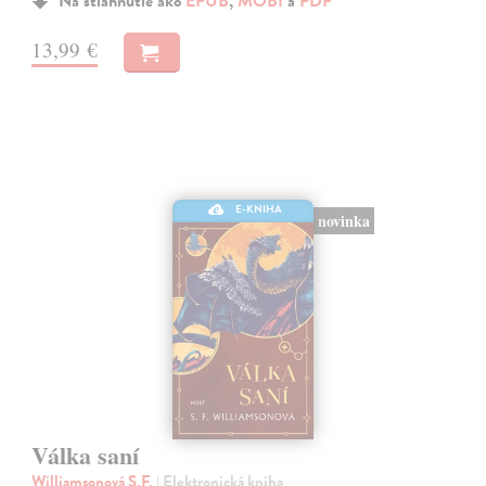
Na stiahnutie ako
EPUB
,
MOBI
a
PDF
13,99 €
E-KNIHA
novinka
Válka saní
Williamsonová S.F.
| Elektronická kniha