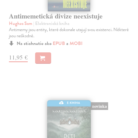
Antimemetická divize neexistuje
Hughes Sam
| Elektronická kniha
Antimemy jsou entity, které dokonale utajují svou existenci. Některé
jsou neškodné.
Na stiahnutie ako
EPUB
a
MOBI
11,95 €
E-KNIHA
novinka