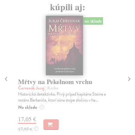
kúpili aj:
na sklade
Mŕtvy na Pekelnom vrchu
T
Červenák Juraj
| Kniha
Žar
Historická detektívka. Prvý prípad kapitána Steina a
Dra
notára Barbariča, ktorí súna stope zločinu v ha...
net
Na sklade
Na
?
17,05 €
16
17,95 €
16
?