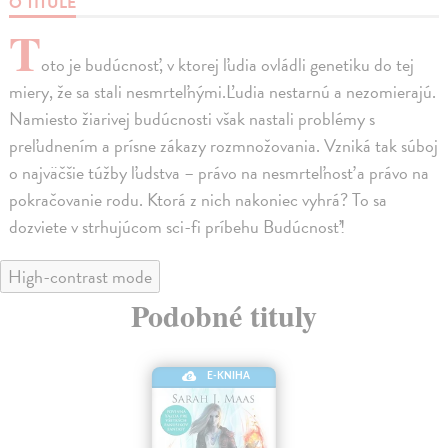
O TITULE
T
oto je budúcnosť, v ktorej ľudia ovládli genetiku do tej
miery, že sa stali nesmrteľnými.Ľudia nestarnú a nezomierajú.
Namiesto žiarivej budúcnosti však nastali problémy s
preľudnením a prísne zákazy rozmnožovania. Vzniká tak súboj
o najväčšie túžby ľudstva – právo na nesmrteľnosť a právo na
pokračovanie rodu. Ktorá z nich nakoniec vyhrá? To sa
dozviete v strhujúcom sci-fi príbehu Budúcnosť!
High-contrast mode
Podobné tituly
E-KNIHA