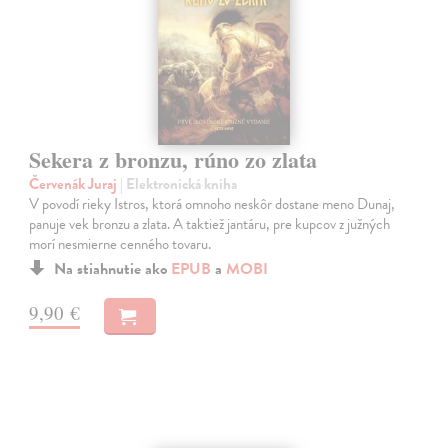
Sekera z bronzu, rúno zo zlata
Červenák Juraj
| Elektronická kniha
V povodí rieky Istros, ktorá omnoho neskôr dostane meno Dunaj,
panuje vek bronzu a zlata. A taktiež jantáru, pre kupcov z južných
morí nesmierne cenného tovaru.
Na stiahnutie ako
EPUB
a
MOBI
9,90 €