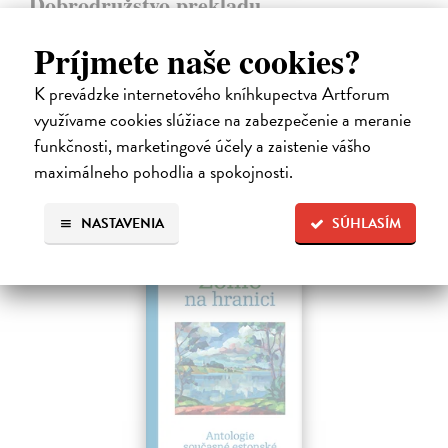
Dobrodružstvo prekladu
Hečko Blahoslav
| Kniha
Príjmete naše cookies?
„Nádherná kniha o úskaliach prekladateľského remesla a bohatstve
nášho jazyka.“ Adam Berka, vydavateľ Blahoslav Hečko (*1915 Suchá
nad Parnou – †2002 Bratislava) je jedny´m z najvy´znamnejších
K prevádzke internetového kníhkupectva Artforum
slovensky´ch,…
využívame cookies slúžiace na zabezpečenie a meranie
Na sklade
?
funkčnosti, marketingové účely a zaistenie vášho
maximálneho pohodlia a spokojnosti.
25,00 €
NASTAVENIA
SÚHLASÍM