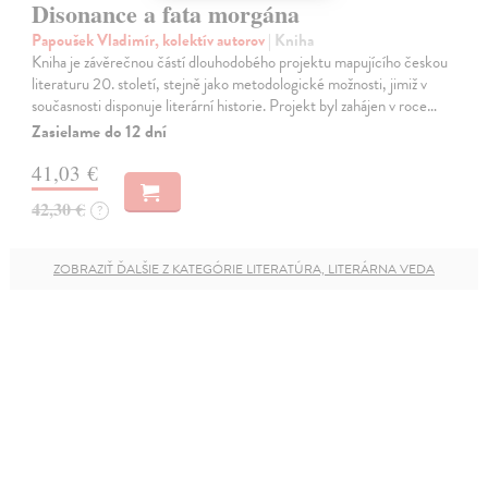
Disonance a fata morgána
Papoušek Vladimír, kolektív autorov
| Kniha
Kniha je závěrečnou částí dlouhodobého projektu mapujícího českou
literaturu 20. století, stejně jako metodologické možnosti, jimiž v
současnosti disponuje literární historie. Projekt byl zahájen v roce…
Zasielame do 12 dní
41,03 €
42,30 €
?
ZOBRAZIŤ ĎALŠIE Z KATEGÓRIE LITERATÚRA, LITERÁRNA VEDA