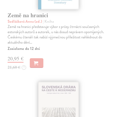
Země na hranici
Sedláčková Anna (ed.)
| Kniha
Země na hranici představuje výbor z prózy čtrnácti současných
estonských autorů a autorek, u nás dosud neprávem opomíjených.
Českému čtenáři tak nabízí výjimečnou příležitost nahlédnout do
aktuálního dění…
Zasielame do 12 dní
20,95 €
21,60 €
?