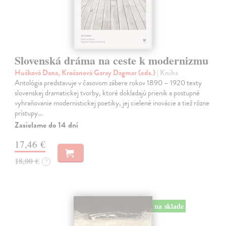
Slovenská dráma na ceste k modernizmu
Hučková Dana, Kročanová Garay Dagmar (eds.)
| Kniha
Antológia predstavuje v časovom zábere rokov 1890 – 1920 texty
slovenskej dramatickej tvorby, ktoré dokladajú prienik a postupné
vyhraňovanie modernistickej poetiky, jej cielené inovácie a tiež rôzne
prístupy…
Zasielame do 14 dní
17,46 €
18,00 €
?
na sklade