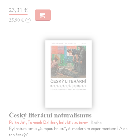
23,31 €
25,90 €
?
Český literární naturalismus
Pelán Jiří, Tureček Dalibor, kolektív autorov
| Kniha
Byl naturalismus „žumpou hnusu“, či moderním experimentem? A co
ten český?