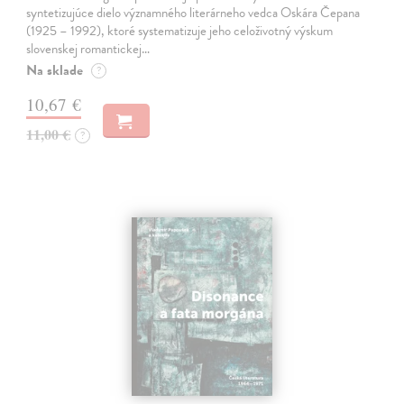
syntetizujúce dielo významného literárneho vedca Oskára Čepana
(1925 – 1992), ktoré systematizuje jeho celoživotný výskum
slovenskej romantickej…
Na sklade
?
10,67 €
11,00 €
?