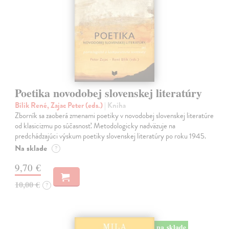
Poetika novodobej slovenskej literatúry
Bílik René, Zajac Peter (eds.)
| Kniha
Zborník sa zaoberá zmenami poetiky v novodobej slovenskej literatúre
od klasicizmu po súčasnosť. Metodologicky nadväzuje na
predchádzajúci výskum poetiky slovenskej literatúry po roku 1945.
Na sklade
?
9,70 €
10,00 €
?
na sklade