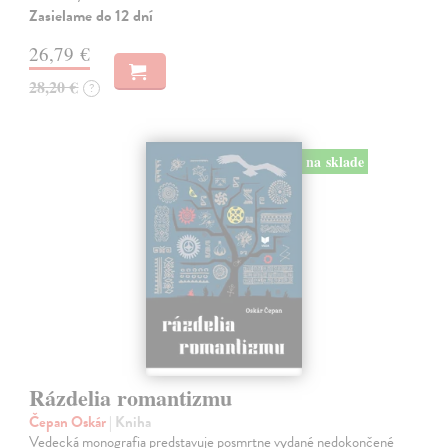
Zasielame do 12 dní
26,79 €
28,20 €
?
na sklade
Rázdelia romantizmu
Čepan Oskár
| Kniha
Vedecká monografia predstavuje posmrtne vydané nedokončené