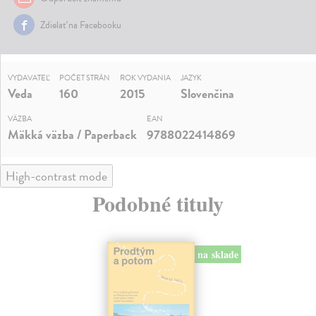
Zdielať na Facebooku
VYDAVATEĽ
POČET STRÁN
ROK VYDANIA
JAZYK
Veda
160
2015
Slovenčina
VÄZBA
EAN
Mäkká väzba / Paperback
9788022414869
High-contrast mode
Podobné tituly
na sklade