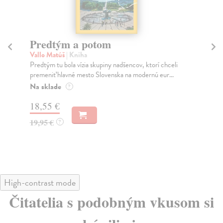
Predtým a potom
Mě
Vallo Matúš
| Kniha
Mu
Predtým tu bola vízia skupiny nadšencov, ktorí chceli
Ty 
premeniť hlavné mesto Slovenska na modernú eur...
jeh
Na sklade
Na
?
18,55 €
31
19,95 €
32
?
High-contrast mode
Čitatelia s podobným vkusom si