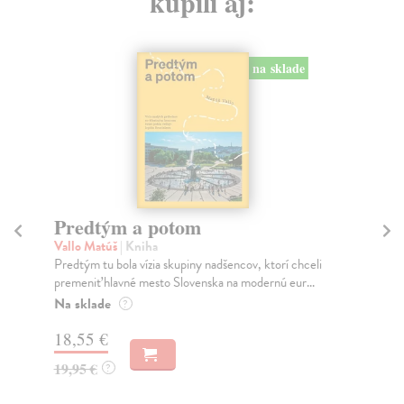
kúpili aj:
na sklade
Město a jeho nejisté zdi
Tr
Murakami Haruki
| Kniha
Ma
Ty jsi to byla, kdo mi vyprávěl o tom městě. Město a
JE
jeho nejisté zdi – dlouho očekávaný román Haru...
NAŠ
muž
Na sklade
?
Za
31,21 €
22
32,85 €
?
24