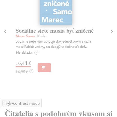
Sociálne siete musia byť zničené
S
K
Marec Samo
| Kniha
Sociálne siete nám ubližujú ako jednotlivcom a kazia
Mik
medziľudské vzťahy, rozkladajú spoločnosť a def...
Mon
o k
Na sklade
?
Na
16,44 €
23
16,95 €
?
24
High-contrast mode
Čitatelia s podobným vkusom si