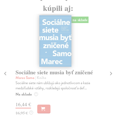
kúpili aj:
na sklade
Sociálne siete musia byť zničené
S
K
Marec Samo
| Kniha
Sociálne siete nám ubližujú ako jednotlivcom a kazia
Mik
medziľudské vzťahy, rozkladajú spoločnosť a def...
Mon
o k
Na sklade
?
Na
16,44 €
23
16,95 €
?