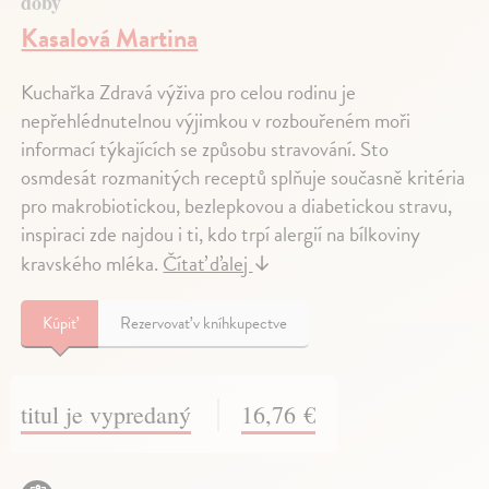
doby
Kasalová Martina
Kuchařka Zdravá výživa pro celou rodinu je
nepřehlédnutelnou výjimkou v rozbouřeném moři
informací týkajících se způsobu stravování. Sto
osmdesát rozmanitých receptů splňuje současně kritéria
pro makrobiotickou, bezlepkovou a diabetickou stravu,
inspiraci zde najdou i ti, kdo trpí alergií na bílkoviny
kravského mléka.
Čítať ďalej
↓
Kúpiť
Rezervovať v kníhkupectve
titul je vypredaný
16,76 €