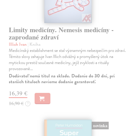
Limity medicíny. Nemesis medicíny -
zaprodané zdraví
Illich Ivan
| Kniha
Medicínský establishment se stal významným nebezpečím pro zdraví.
Těmito slovy zahajuje Ivan Illich odvážný a promyšlený útok na
mytickou prestiž současné medicíny, jejíž zvyklosti a rituály
provozované…
Dodávateľ nemá titul na sklade. Dodanie do 30 dní, pri
starších tituloch nevieme dodanie garantovať.
16,39 €
16,90 €
?
novinka