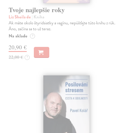
Tvoje najlepšie roky
Liz Sheila de
| Kniha
Ak máte okolo štyridsiatky a vagínu, nepúšťajte túto knihu z rúk.
Áno, začína sa to už teraz.
Na sklade
?
20,90 €
22,00 €
?