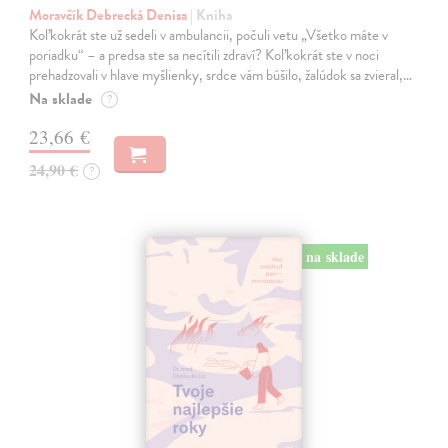
Moravčík Debrecká Denisa
| Kniha
Koľkokrát ste už sedeli v ambulancii, počuli vetu „Všetko máte v
poriadku“ – a predsa ste sa necítili zdraví? Koľkokrát ste v noci
prehadzovali v hlave myšlienky, srdce vám búšilo, žalúdok sa zvieral,…
Na sklade
?
23,66 €
24,90 €
?
na sklade