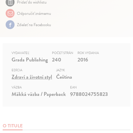
Pridať do wishlistu
Odporučiť známemu
Zdielať na Facebooku
VYDAVATEĽ
POČET STRÁN
ROK VYDANIA
Grada Publishing
240
2016
EDÍCIA
JAZYK
Zdraví a životní styl
Čeština
VÄZBA
EAN
Mäkká väzba / Paperback
9788024755823
O TITULE