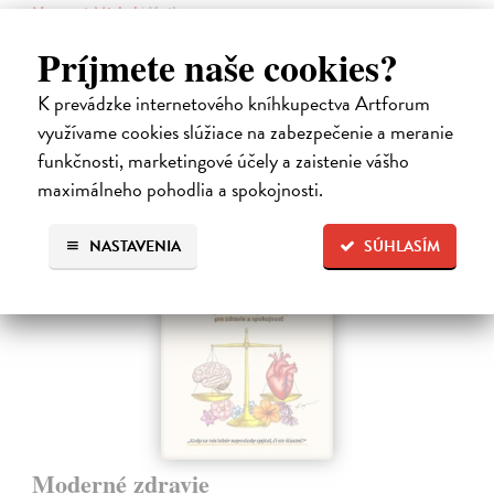
Novotný Michal
| Kniha
Co dělat, když vás bolí záda? Cvičit?
Príjmete naše cookies?
Do 4 dní
K prevádzke internetového kníhkupectva Artforum
17,96 €
využívame cookies slúžiace na zabezpečenie a meranie
19,95 €
?
funkčnosti, marketingové účely a zaistenie vášho
maximálneho pohodlia a spokojnosti.
na sklade
NASTAVENIA
SÚHLASÍM
Moderné zdravie