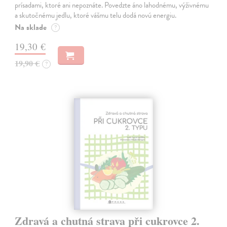
prísadami, ktoré ani nepoznáte. Povedzte áno lahodnému, výživnému
a skutočnému jedlu, ktoré vášmu telu dodá novú energiu.
Na sklade
?
19,30 €
19,90 €
?
Zdravá a chutná strava při cukrovce 2.