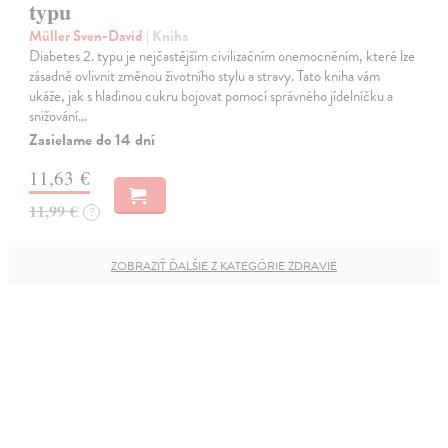
typu
Müller Sven-David
| Kniha
Diabetes 2. typu je nejčastějším civilizačním onemocněním, které lze
zásadně ovlivnit změnou životního stylu a stravy. Tato kniha vám
ukáže, jak s hladinou cukru bojovat pomocí správného jídelníčku a
snižování…
Zasielame do 14 dní
11,63 €
11,99 €
?
ZOBRAZIŤ ĎALŠIE Z KATEGÓRIE ZDRAVIE