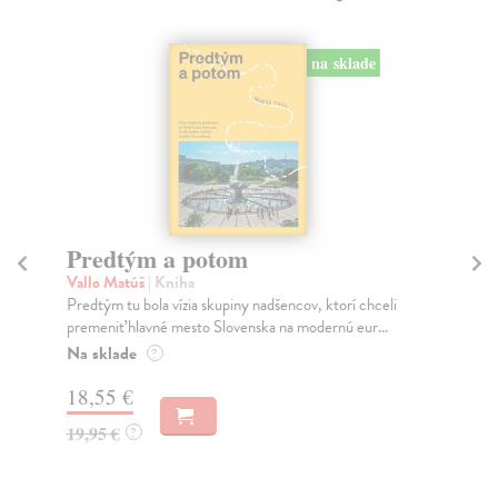
na sklade
Predtým a potom
Mě
Vallo Matúš
| Kniha
Mu
Predtým tu bola vízia skupiny nadšencov, ktorí chceli
Ty 
premeniť hlavné mesto Slovenska na modernú eur...
jeh
Na sklade
Na
?
18,55 €
31
19,95 €
32
?