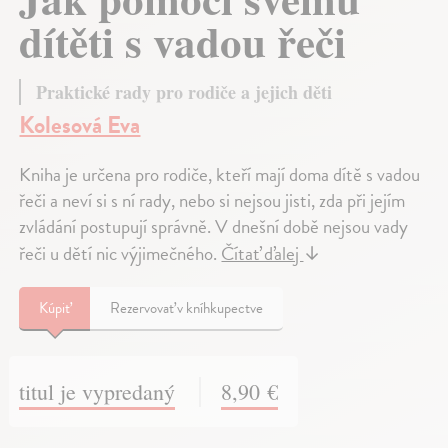
dítěti s vadou řeči
Praktické rady pro rodiče a jejich děti
Kolesová Eva
Kniha je určena pro rodiče, kteří mají doma dítě s vadou
řeči a neví si s ní rady, nebo si nejsou jisti, zda při jejím
zvládání postupují správně. V dnešní době nejsou vady
řeči u dětí nic výjimečného.
Čítať ďalej
↓
Kúpiť
Rezervovať v kníhkupectve
titul je vypredaný
8,90 €