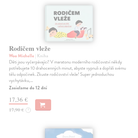
Rodičem vleže
Woo Michelle
| Kniha
Děti jsou vyčerpávající! V maratonu moderního rodičovství někdy
potřebujete 10 drahocenných minut, abyste vypnuli a dopřáli svému
tělu odpočinek. Zkuste rodičovství vleže! Super jednoduchou
vychytávku,…
Zasielame do 12 dní
17,36 €
17,90 €
?