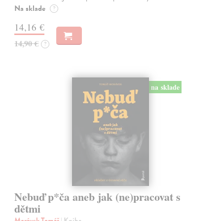
Na sklade
?
14,16 €
14,90 €
?
na sklade
Nebuď p*ča aneb jak (ne)pracovat s
dětmi
Morávek Tomáš
| Kniha