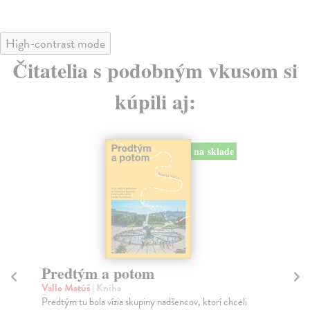
High-contrast mode
Čitatelia s podobným vkusom si
kúpili aj:
na sklade
Město a jeho nejisté zdi
Tr
Murakami Haruki
| Kniha
Ma
Ty jsi to byla, kdo mi vyprávěl o tom městě. Město a
JE