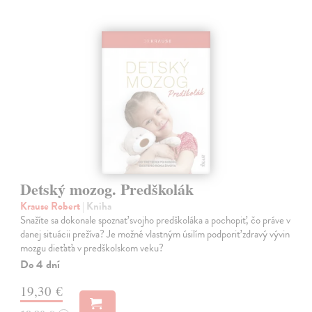
Detský mozog. Predškolák
Krause Robert
| Kniha
Snažíte sa dokonale spoznať svojho predškoláka a pochopiť, čo práve v
danej situácii prežíva? Je možné vlastným úsilím podporiť zdravý vývin
mozgu dieťaťa v predškolskom veku?
Do 4 dní
19,30 €