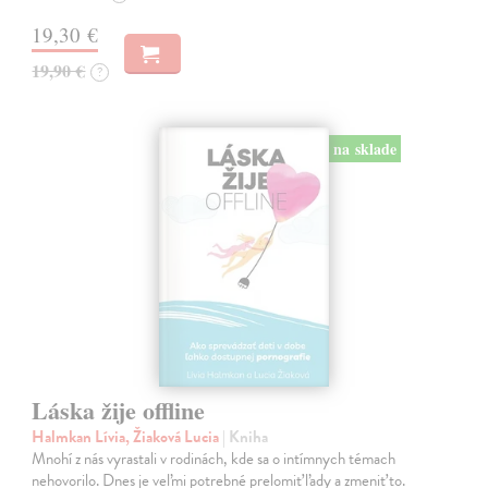
19,30 €
19,90 €
?
na sklade
Láska žije offline
Halmkan Lívia, Žiaková Lucia
| Kniha
Mnohí z nás vyrastali v rodinách, kde sa o intímnych témach
nehovorilo. Dnes je veľmi potrebné prelomiť ľady a zmeniť to.