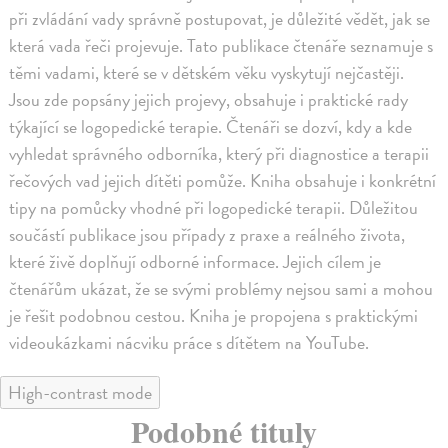
při zvládání vady správně postupovat, je důležité vědět, jak se
která vada řeči projevuje. Tato publikace čtenáře seznamuje s
těmi vadami, které se v dětském věku vyskytují nejčastěji.
Jsou zde popsány jejich projevy, obsahuje i praktické rady
týkající se logopedické terapie. Čtenáři se dozví, kdy a kde
vyhledat správného odborníka, který při diagnostice a terapii
řečových vad jejich dítěti pomůže. Kniha obsahuje i konkrétní
tipy na pomůcky vhodné při logopedické terapii. Důležitou
součástí publikace jsou případy z praxe a reálného života,
které živě doplňují odborné informace. Jejich cílem je
čtenářům ukázat, že se svými problémy nejsou sami a mohou
je řešit podobnou cestou. Kniha je propojena s praktickými
videoukázkami nácviku práce s dítětem na YouTube.
High-contrast mode
Podobné tituly