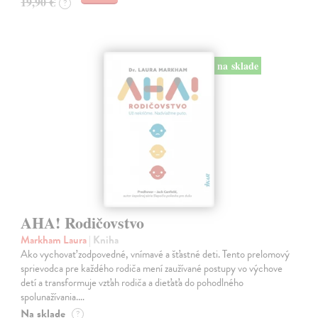
19,90 €
?
na sklade
AHA! Rodičovstvo
Markham Laura
| Kniha
Ako vychovať zodpovedné, vnímavé a šťastné deti. Tento prelomový
sprievodca pre každého rodiča mení zaužívané postupy vo výchove
detí a transformuje vzťah rodiča a dieťaťa do pohodlného
spolunažívania.…
Na sklade
?