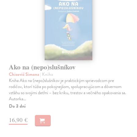
Ako na (nepo)slušníkov
Chicevič Simona
| Kniha
Kniha Ako na (nepo)slušníkov je praktickým sprievodcom pre
rodičov, ktorí túžia po pokojnejšom, spolupracujúcom a dôvernom
vzťahu so svojimi deťmi – bez kriku, trestov a večného opakovania sa.
Autorka…
Do 3 dní
16,90 €