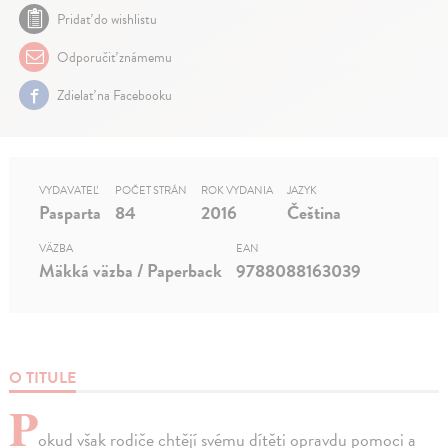
Pridať do wishlistu
Odporučiť známemu
Zdielať na Facebooku
VYDAVATEĽ
POČET STRÁN
ROK VYDANIA
JAZYK
Pasparta
84
2016
Čeština
VÄZBA
EAN
Mäkká väzba / Paperback
9788088163039
O TITULE
P
okud však rodiče chtějí svému dítěti opravdu pomoci a