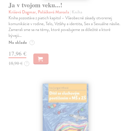
Ja v tvojom veku...!
Krišová Dagmar, Poláčková Marcela
| Kniha
Kniha pozostáva z piatich kapitol – Všeobecné zásady otvorenej
komunikácie v rodine, Telo, Vzťahy a identita, Sex a Sexuálne násilie.
Zamerali sme sa na témy, ktoré považujeme za dôležité a ktoré
bývajú…
Na sklade
?
17,96 €
18,90 €
?