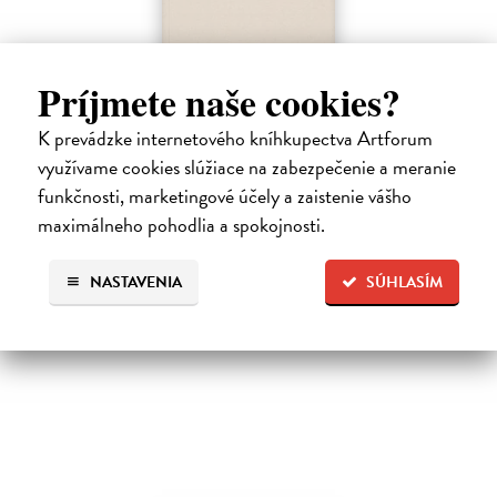
Príjmete naše cookies?
Ako byť rodičom dieťaťa s FASD
K prevádzke internetového kníhkupectva Artforum
Brown Julia, Mather Mary
| Kniha
využívame cookies slúžiace na zabezpečenie a meranie
Jedna z mála kníh o poruchách fetálneho alkoholového spektra v
slovenskom jazyku. Kniha nielen jasne a zrozumiteľne popisuje
funkčnosti, marketingové účely a zaistenie vášho
problematiku FASD, ale ponúka aj konkrétne rady pri výchove detí s
maximálneho pohodlia a spokojnosti.
touto diagnózou.…
Na sklade
?
NASTAVENIA
SÚHLASÍM
10,00 €