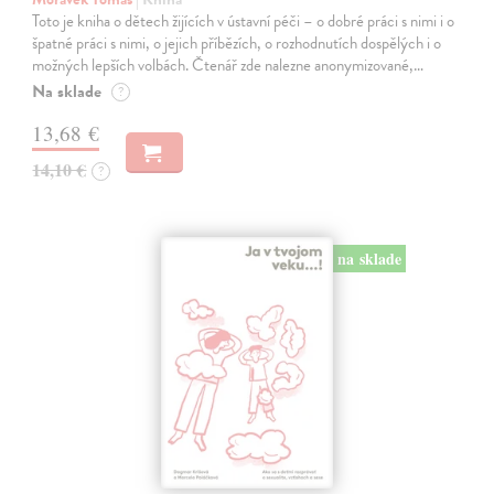
Toto je kniha o dětech žijících v ústavní péči – o dobré práci s nimi i o
špatné práci s nimi, o jejich příbězích, o rozhodnutích dospělých i o
možných lepších volbách. Čtenář zde nalezne anonymizované,…
Na sklade
?
13,68 €
14,10 €
?
na sklade