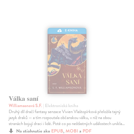
E-KNIHA
Válka saní
Williamsonová S.F.
| Elektronická kniha
Druhý díl dračí fantasy senzace Vivien Vlaštopírková přeložila tajný
jazyk draků — a tím rozpoutala občanskou válku, v níž na obou
stranách bojují draci i lidé. Poté co po nešťastných událostech unikla…
Na stiahnutie ako
EPUB
,
MOBI
a
PDF