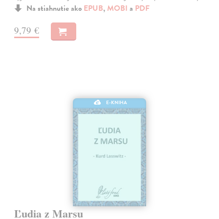
Na stiahnutie ako
EPUB
,
MOBI
a
PDF
9,79 €
E-KNIHA
Ľudia z Marsu