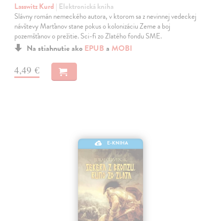
Lasswitz Kurd
| Elektronická kniha
Slávny román nemeckého autora, v ktorom sa z nevinnej vedeckej
návštevy Marťanov stane pokus o kolonizáciu Zeme a boj
pozemšťanov o prežitie. Sci-fi zo Zlatého fondu SME.
Na stiahnutie ako
EPUB
a
MOBI
4,49 €
E-KNIHA