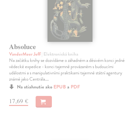
Absoluce
VanderMeer Jeff
| Elektronická kniha
Na začátku knihy se dozvídáme o záhadném a děsivém konci jedné
vědecké expedice - konci tajemně provázaném s budoucími
událostmi a s manipulativními praktikami tajemné státní agentury
známé jako Centrála.…
Na stiahnutie ako
EPUB
a
PDF
17,69 €