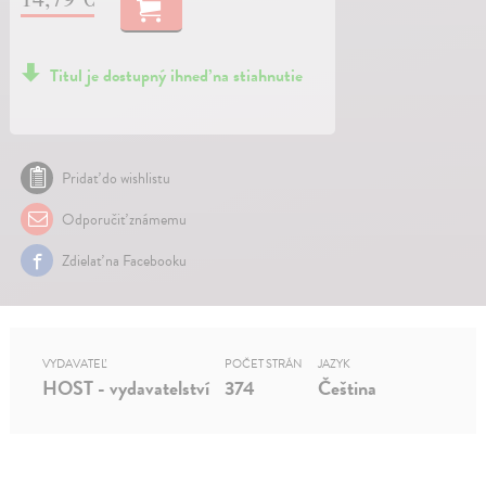
Titul je dostupný ihneď na stiahnutie
Pridať do wishlistu
Odporučiť známemu
Zdielať na Facebooku
VYDAVATEĽ
POČET STRÁN
JAZYK
HOST - vydavatelství
374
Čeština