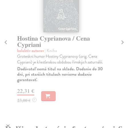
Hostina Cyprianova / Cena
K
Cypriani
So
Sko
kolektív autorov
| Kniha
nej
Groteskní humor Hostiny Cyprianovy (orig. Cena
Cypriani) je křesťanskou obdobou římských saturnálií.
Na
Dodávateľ nemá titul na sklade. Dodanie do 30
20
dní, pri starších tituloch nevieme dodanie
garantovať.
21
22,31 €
23,00 €
?