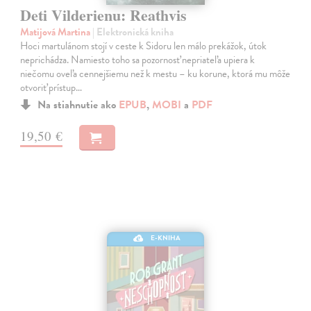
Deti Vilderienu: Reathvis
Matijová Martina
| Elektronická kniha
Hoci martulánom stojí v ceste k Sidoru len málo prekážok, útok
neprichádza. Namiesto toho sa pozornosť nepriateľa upiera k
niečomu oveľa cennejšiemu než k mestu – ku korune, ktorá mu môže
otvoriť prístup…
Na stiahnutie ako
EPUB
,
MOBI
a
PDF
19,50 €
E-KNIHA