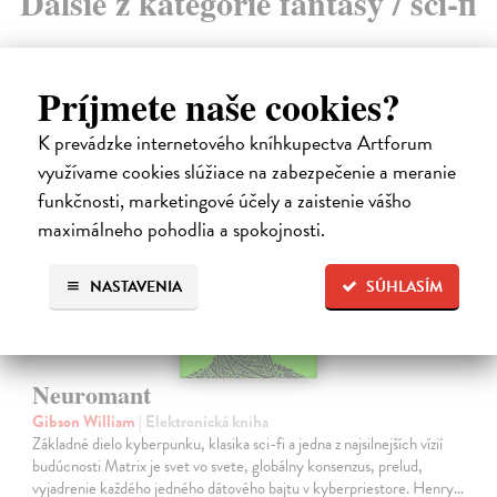
Ďalšie z kategórie fantasy / sci-fi
Príjmete naše cookies?
K prevádzke internetového kníhkupectva Artforum
E-KNIHA
využívame cookies slúžiace na zabezpečenie a meranie
funkčnosti, marketingové účely a zaistenie vášho
maximálneho pohodlia a spokojnosti.
NASTAVENIA
SÚHLASÍM
Neuromant
Gibson William
| Elektronická kniha
Základné dielo kyberpunku, klasika sci-fi a jedna z najsilnejších vízií
budúcnosti Matrix je svet vo svete, globálny konsenzus, prelud,
vyjadrenie každého jedného dátového bajtu v kyberpriestore. Henry…