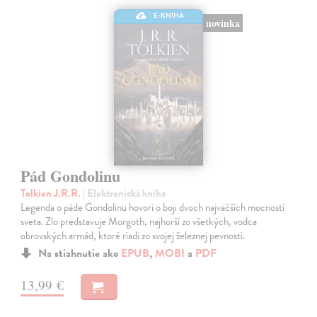
E-KNIHA
novinka
Pád Gondolinu
Tolkien J.R.R.
| Elektronická kniha
Legenda o páde Gondolinu hovorí o boji dvoch najväčších mocností
sveta. Zlo predstavuje Morgoth, najhorší zo všetkých, vodca
obrovských armád, ktoré riadi zo svojej železnej pevnosti.
Na stiahnutie ako
EPUB
,
MOBI
a
PDF
13,99 €