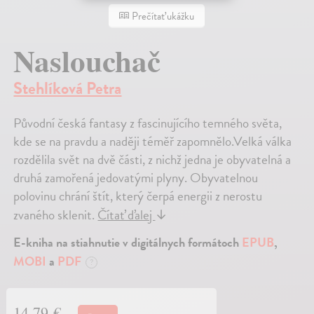
Prečítať ukážku
Naslouchač
Stehlíková Petra
Původní česká fantasy z fascinujícího temného světa,
kde se na pravdu a naději téměř zapomnělo.Velká válka
rozdělila svět na dvě části, z nichž jedna je obyvatelná a
druhá zamořená jedovatými plyny. Obyvatelnou
polovinu chrání štít, který čerpá energii z nerostu
zvaného sklenit.
Čítať ďalej
↓
E-kniha na stiahnutie v digitálnych formátoch
EPUB
,
MOBI
a
PDF
?
14,79 €