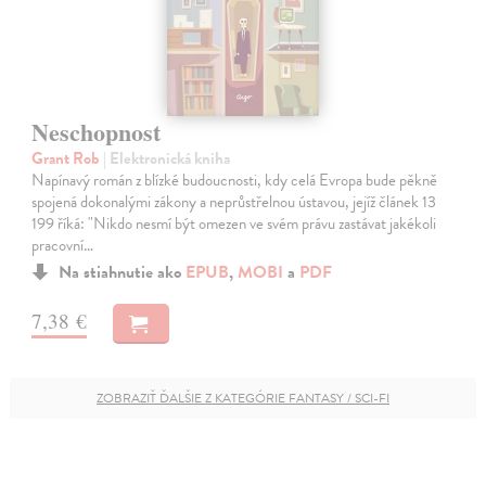
Neschopnost
Grant Rob
| Elektronická kniha
Napínavý román z blízké budoucnosti, kdy celá Evropa bude pěkně
spojená dokonalými zákony a neprůstřelnou ústavou, jejíž článek 13
199 říká: "Nikdo nesmí být omezen ve svém právu zastávat jakékoli
pracovní…
Na stiahnutie ako
EPUB
,
MOBI
a
PDF
7,38 €
ZOBRAZIŤ ĎALŠIE Z KATEGÓRIE FANTASY / SCI-FI