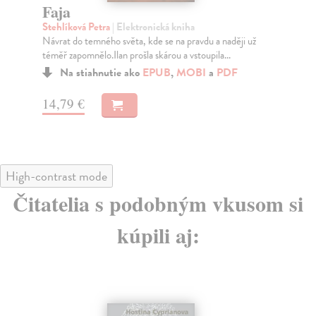
Faja
T
Stehlíková Petra
| Elektronická kniha
Bre
Návrat do temného světa, kde se na pravdu a naději už
Kra
téměř zapomnělo.Ilan prošla skárou a vstoupila...
leb
Na stiahnutie ako
EPUB
,
MOBI
a
PDF
14,79 €
14
High-contrast mode
Čitatelia s podobným vkusom si
kúpili aj: