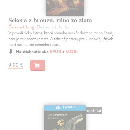
Sekera z bronzu, rúno zo zlata
Červenák Juraj
| Elektronická kniha
V povodí rieky Istros, ktorá omnoho neskôr dostane meno Dunaj,
panuje vek bronzu a zlata. A taktiež jantáru, pre kupcov z južných
morí nesmierne cenného tovaru.
Na stiahnutie ako
EPUB
a
MOBI
9,90 €
E-KNIHA
novinka