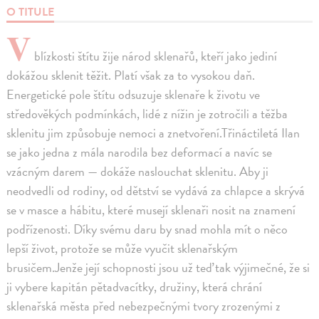
O TITULE
V
blízkosti štítu žije národ sklenařů, kteří jako jediní
dokážou sklenit těžit. Platí však za to vysokou daň.
Energetické pole štítu odsuzuje sklenaře k životu ve
středověkých podmínkách, lidé z nížin je zotročili a těžba
sklenitu jim způsobuje nemoci a znetvoření.Třináctiletá Ilan
se jako jedna z mála narodila bez deformací a navíc se
vzácným darem — dokáže naslouchat sklenitu. Aby ji
neodvedli od rodiny, od dětství se vydává za chlapce a skrývá
se v masce a hábitu, které musejí sklenaři nosit na znamení
podřízenosti. Díky svému daru by snad mohla mít o něco
lepší život, protože se může vyučit sklenařským
brusičem.Jenže její schopnosti jsou už teď tak výjimečné, že si
ji vybere kapitán pětadvacítky, družiny, která chrání
sklenařská města před nebezpečnými tvory zrozenými z