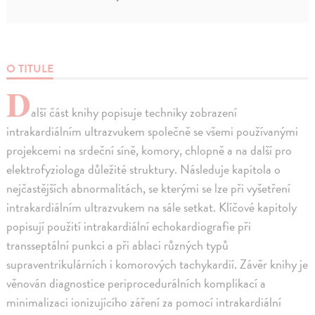
O TITULE
D
alší část knihy popisuje techniky zobrazení
intrakardiálním ultrazvukem společně se všemi používanými
projekcemi na srdeční síně, komory, chlopně a na další pro
elektrofyziologa důležité struktury. Následuje kapitola o
nejčastějších abnormalitách, se kterými se lze při vyšetření
intrakardiálním ultrazvukem na sále setkat. Klíčové kapitoly
popisují použití intrakardiální echokardiografie při
transseptální punkci a při ablaci různých typů
supraventrikulárních i komorových tachykardií. Závěr knihy je
věnován diagnostice periprocedurálních komplikací a
minimalizaci ionizujícího záření za pomocí intrakardiální