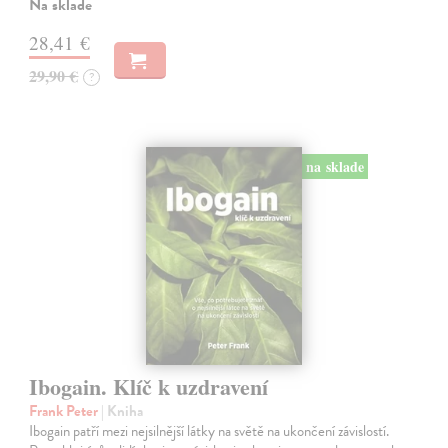
Na sklade
28,41 €
29,90 €
?
na sklade
Ibogain. Klíč k uzdravení
Frank Peter
| Kniha
Ibogain patří mezi nejsilnější látky na světě na ukončení závislostí.