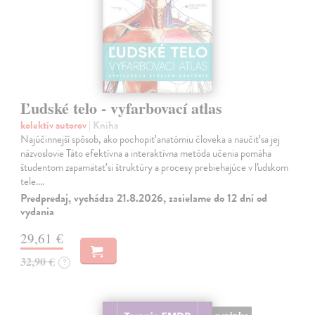
Ľudské telo - vyfarbovací atlas
kolektív autorov
| Kniha
Najúčinnejší spôsob, ako pochopiť anatómiu človeka a naučiť sa jej
názvoslovie Táto efektívna a interaktívna metóda učenia pomáha
študentom zapamätať si štruktúry a procesy prebiehajúce v ľudskom
tele.…
Predpredaj, vychádza 21.8.2026, zasielame do 12 dní od
vydania
29,61 €
32,90 €
?