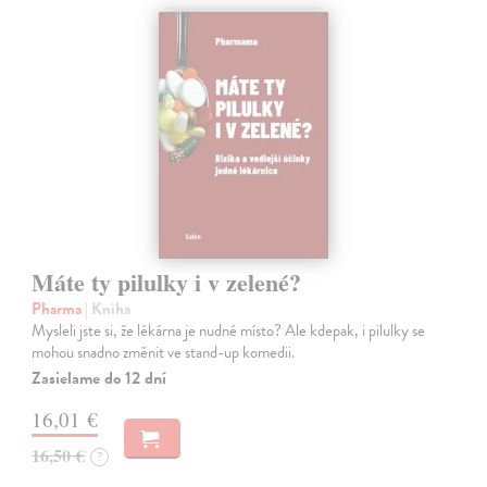
Máte ty pilulky i v zelené?
Pharma
| Kniha
Mysleli jste si, že lékárna je nudné místo? Ale kdepak, i pilulky se
mohou snadno změnit ve stand-up komedii.
Zasielame do 12 dní
16,01 €
16,50 €
?