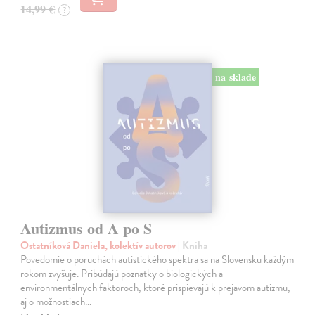
14,99 €
?
na sklade
Autizmus od A po S
Ostatníková Daniela, kolektív autorov
| Kniha
Povedomie o poruchách autistického spektra sa na Slovensku každým
rokom zvyšuje. Pribúdajú poznatky o biologických a
environmentálnych faktoroch, ktoré prispievajú k prejavom autizmu,
aj o možnostiach…