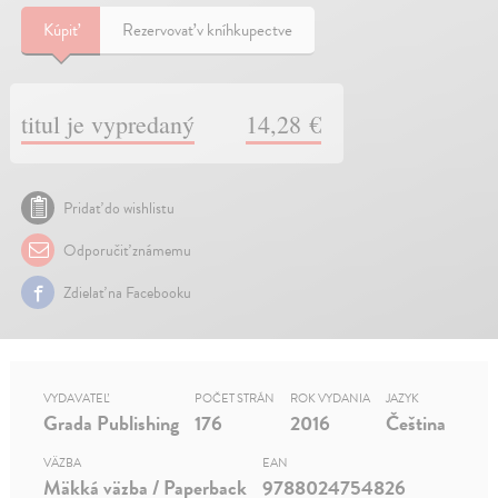
Kúpiť
Rezervovať v kníhkupectve
titul je vypredaný
14,28 €
Pridať do wishlistu
Odporučiť známemu
Zdielať na Facebooku
VYDAVATEĽ
POČET STRÁN
ROK VYDANIA
JAZYK
Grada Publishing
176
2016
Čeština
VÄZBA
EAN
Mäkká väzba / Paperback
9788024754826