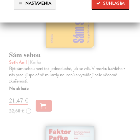
NASTAVENIA
SÚHLASÍM
Sám sebou
Seth Anil
| Kniha
Být sám sebou není tak jednoduché, jak se zdá. V mozku každého z
nás pracují společně miliardy neuronů a vytvářejí naše vědomé
zkušenosti.
Na sklade
21,47 €
22,60 €
?