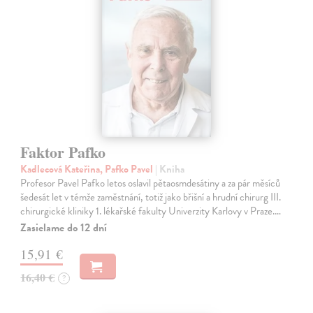
Faktor Pafko
Kadlecová Kateřina, Pafko Pavel
| Kniha
Profesor Pavel Pafko letos oslavil pětaosmdesátiny a za pár měsíců
šedesát let v témže zaměstnání, totiž jako břišní a hrudní chirurg III.
chirurgické kliniky 1. lékařské fakulty Univerzity Karlovy v Praze.…
Zasielame do 12 dní
15,91 €
16,40 €
?