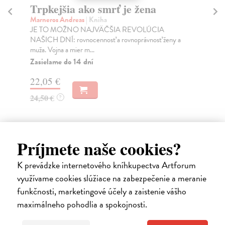
Trpkejšia ako smrť je žena
P
Marneros Andreas
| Kniha
Bor
JE TO MOŽNO NAJVÄČŠIA REVOLÚCIA
Tát
NAŠICH DNÍ: rovnocennosť a rovnoprávnosť ženy a
Bor
muža. Vojna a mier m...
Na
Zasielame do 14 dní
18
22,05 €
19
24,50 €
?
Príjmete naše cookies?
Ďalšie z kategórie medicína
K prevádzke internetového kníhkupectva Artforum
využívame cookies slúžiace na zabezpečenie a meranie
na sklade
funkčnosti, marketingové účely a zaistenie vášho
maximálneho pohodlia a spokojnosti.