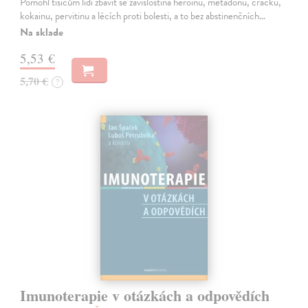
Pomohl tisícům lidí zbavit se závislostina heroinu, metadonu, cracku,
kokainu, pervitinu a lécích proti bolesti, a to bez abstinenčních…
Na sklade
5,53 €
5,70 €
?
Imunoterapie v otázkách a odpovědích