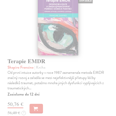
novinka
Terapie EMDR
Shapiro Francine
| Kniha
Od první intuice autorky v roce 1987 zaznamenala metoda EMDR
značný rozvoj a zařadila se mezi nejefektivnější přístupy léčby
následků traumat, potažmo mnoha jiných dysfunkcí vyplývajících z
traumatických…
Zasielame do 12 dní
50,76 €
56,40 €
?