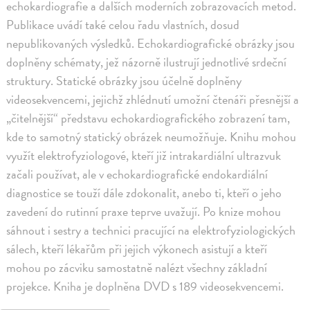
echokardiografie a dalších moderních zobrazovacích metod.
Publikace uvádí také celou řadu vlastních, dosud
nepublikovaných výsledků. Echokardiografické obrázky jsou
doplněny schématy, jež názorně ilustrují jednotlivé srdeční
struktury. Statické obrázky jsou účelně doplněny
videosekvencemi, jejichž zhlédnutí umožní čtenáři přesnější a
„čitelnější“ představu echokardiografického zobrazení tam,
kde to samotný statický obrázek neumožňuje. Knihu mohou
využít elektrofyziologové, kteří již intrakardiální ultrazvuk
začali používat, ale v echokardiografické endokardiální
diagnostice se touží dále zdokonalit, anebo ti, kteří o jeho
zavedení do rutinní praxe teprve uvažují. Po knize mohou
sáhnout i sestry a technici pracující na elektrofyziologických
sálech, kteří lékařům při jejich výkonech asistují a kteří
mohou po zácviku samostatně nalézt všechny základní
projekce. Kniha je doplněna DVD s 189 videosekvencemi.