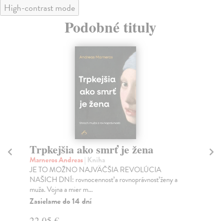
High-contrast mode
Podobné tituly
Trpkejšia ako smrť je žena
P
Marneros Andreas
| Kniha
Bor
JE TO MOŽNO NAJVÄČŠIA REVOLÚCIA
Tát
NAŠICH DNÍ: rovnocennosť a rovnoprávnosť ženy a
Bor
muža. Vojna a mier m...
Na
Zasielame do 14 dní
18
22,05 €