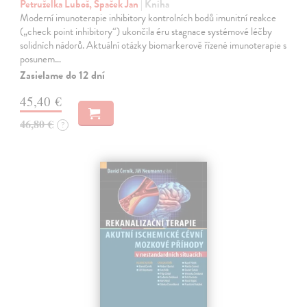
Petruželka Luboš, Špaček Jan
| Kniha
Moderní imunoterapie inhibitory kontrolních bodů imunitní reakce
(„check point inhibitory“) ukončila éru stagnace systémové léčby
solidních nádorů. Aktuální otázky biomarkerově řízené imunoterapie s
posunem…
Zasielame do 12 dní
45,40 €
46,80 €
?