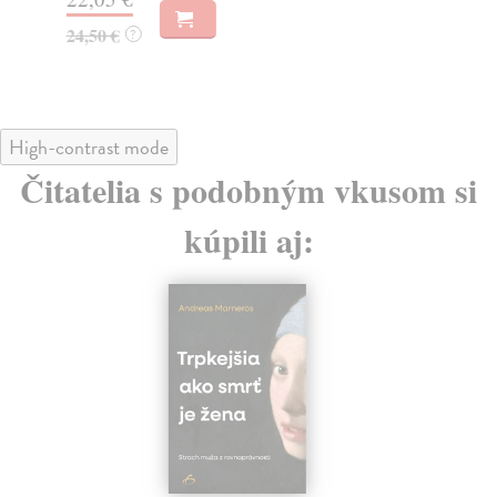
19
24,50 €
?
High-contrast mode
Čitatelia s podobným vkusom si
kúpili aj: