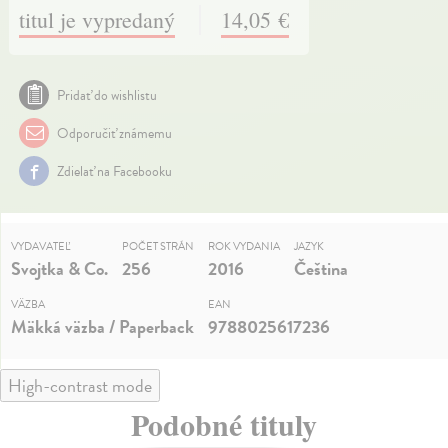
titul je vypredaný
14,05 €
Pridať do wishlistu
Odporučiť známemu
Zdielať na Facebooku
VYDAVATEĽ
POČET STRÁN
ROK VYDANIA
JAZYK
Svojtka & Co.
256
2016
Čeština
VÄZBA
EAN
Mäkká väzba / Paperback
9788025617236
High-contrast mode
Podobné tituly