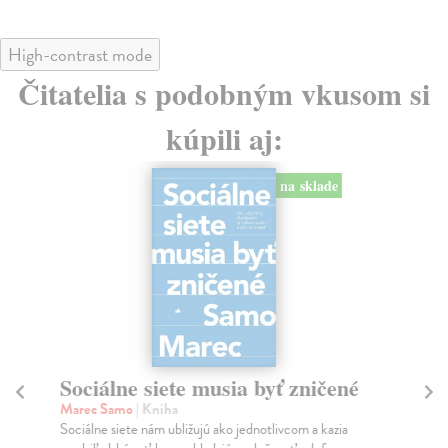
High-contrast mode
Čitatelia s podobným vkusom si
kúpili aj:
na sklade
Sociálne siete musia byť zničené
S
K
Marec Samo
| Kniha
Sociálne siete nám ubližujú ako jednotlivcom a kazia
Mik