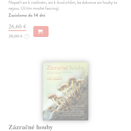
Nepatří ani k rostlinám, ani k živočichům, ba dokonce ani houby to
nejsou. Už tím mnohé fascinují.
Zasielame do 14 dní
26,60 €
28,00 €
?
Zázračné houby