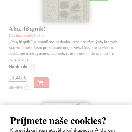
Aha, lišajník!
Gruska Jonáš
| Kniha
„Aha, lišajník!“ je populárno-vedecká kniha pre všetkých, ktorých
zaujímajú tieto často prehliadané organizmy. Dozviete sa všetko
podstatné o ich význame, tvaroch, rozmnožovaní, ale aj o histórii
lichenológie…
Na sklade
?
19,40 €
20,00 €
?
Príjmete naše cookies?
K prevádzke internetového kníhkupectva Artforum