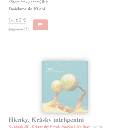
přitom ptáky a zamýšlela…
Zasielame do 10 dní
14,60 €
15,05 €
?
Hlenky. Krásky inteligentní
Kubásek Jiří, Krásenský Pavel, Matýsek Dalibor
| Kniha