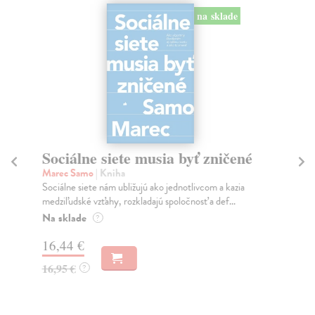
na sklade
Sociálne siete musia byť zničené
S
K
Marec Samo
| Kniha
Sociálne siete nám ubližujú ako jednotlivcom a kazia
Mik
medziľudské vzťahy, rozkladajú spoločnosť a def...
Mon
o k
Na sklade
?
Na
16,44 €
23
16,95 €
?
24