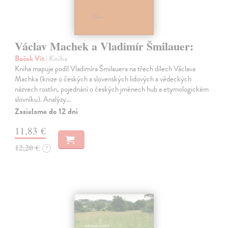
Václav Machek a Vladimír Šmilauer:
Boček Vít
| Kniha
Kniha mapuje podíl Vladimíra Šmilauera na třech dílech Václava
Machka (knize o českých a slovenských lidových a vědeckých
názvech rostlin, pojednání o českých jménech hub a etymologickém
slovníku). Analýzy…
Zasielame do 12 dní
11,83 €
12,20 €
?