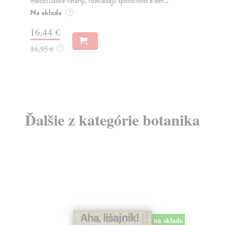
medziľudské vzťahy, rozkladajú spoločnosť a def...
Mon
o k
Na sklade
?
Na
16,44 €
23
16,95 €
?
24
Ďalšie z kategórie botanika
na sklade