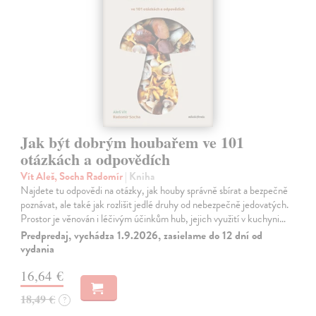
Jak být dobrým houbařem ve 101
otázkách a odpovědích
Vít Aleš, Socha Radomír
| Kniha
Najdete tu odpovědi na otázky, jak houby správně sbírat a bezpečně
poznávat, ale také jak rozlišit jedlé druhy od nebezpečně jedovatých.
Prostor je věnován i léčivým účinkům hub, jejich využití v kuchyni…
Predpredaj, vychádza 1.9.2026, zasielame do 12 dní od
vydania
16,64 €
18,49 €
?