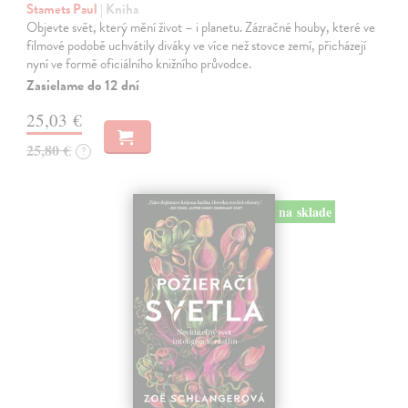
Stamets Paul
| Kniha
Objevte svět, který mění život – i planetu. Zázračné houby, které ve
filmové podobě uchvátily diváky ve více než stovce zemí, přicházejí
nyní ve formě oficiálního knižního průvodce.
Zasielame do 12 dní
25,03 €
25,80 €
?
na sklade