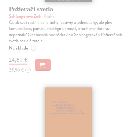
Požierači svetla
Schlangerová Zoë
| Kniha
Čo ak svet rastlín nie je tichý, pasívny a jednoduchý, ale plný
komunikácie, pamäti, stratégií a emócií, ktoré sme doteraz
nepoznali? Oceňovaná novinárka Zoë Schlangerová v Požieračoch
svetla berie čitateľa…
Na sklade
?
24,61 €
25,90 €
?