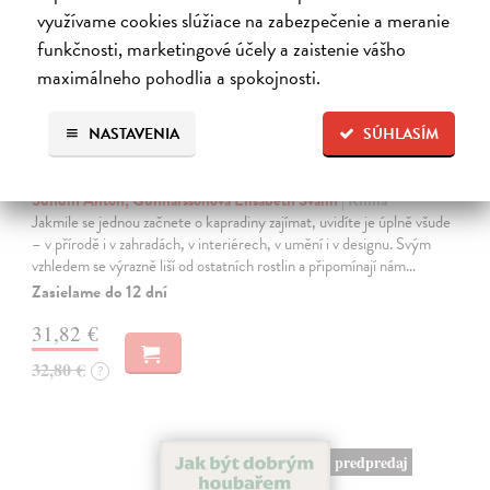
využívame cookies slúžiace na zabezpečenie a meranie
funkčnosti, marketingové účely a zaistenie vášho
maximálneho pohodlia a spokojnosti.
NASTAVENIA
SÚHLASÍM
Kapradiny
Sundin Anton, Gunnarssonová Elisabeth Svalin
| Kniha
Jakmile se jednou začnete o kapradiny zajímat, uvidíte je úplně všude
– v přírodě i v zahradách, v interiérech, v umění i v designu. Svým
vzhledem se výrazně liší od ostatních rostlin a připomínají nám…
Zasielame do 12 dní
31,82 €
32,80 €
?
predpredaj