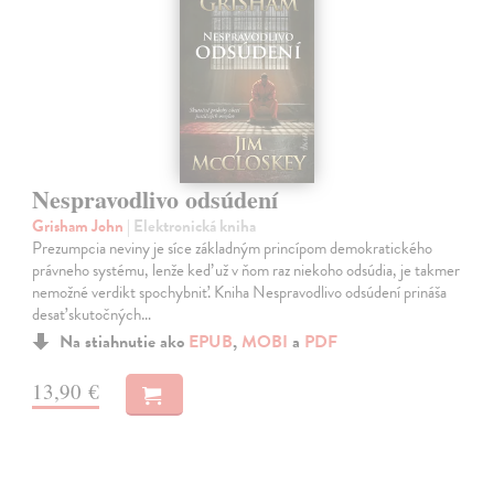
Nespravodlivo odsúdení
Grisham John
| Elektronická kniha
Prezumpcia neviny je síce základným princípom demokratického
právneho systému, lenže keď už v ňom raz niekoho odsúdia, je takmer
nemožné verdikt spochybniť. Kniha Nespravodlivo odsúdení prináša
desať skutočných…
Na stiahnutie ako
EPUB
,
MOBI
a
PDF
13,90 €