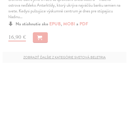
ostrova neďaleko Antarktídy, ktorý ukrýva najväčšiu banku semien na
svete. Kedysi pulzujúce výskumné centrum je dnes pre stúpajúcu
hladinu…
Na stiahnutie ako
EPUB
,
MOBI
a
PDF
16,90 €
ZOBRAZIŤ ĎALŠIE Z KATEGÓRIE SVETOVÁ BELETRIA