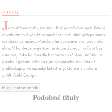
O TITULE
J
e to dráma muža, ktorému frak po mŕtvom spolužiakovi
navždy zmení život. Hoci pochádza z chudobných pomerov,
svadba so zámožnou Améliou ho dostane medzi viedenskú
elitu. V honbe za majetkom sa dopustí zrady, no život bez
osudovej lásky ho dovedie k samote a večnému smútku. V
psychologickom príbehu z predvojnového Rakúska už
prebleskujú prvé náznaky katastrofy, ktorá má čoskoro
pohltiť celú Európu.
High-contrast mode
Podobné tituly