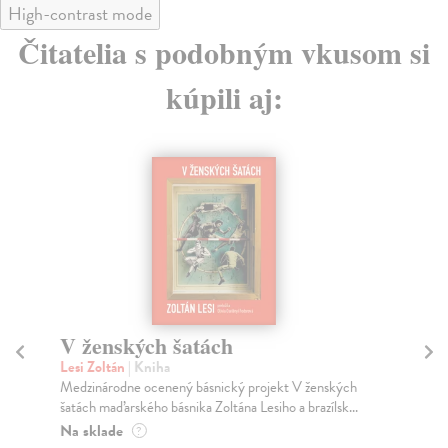
High-contrast mode
Čitatelia s podobným vkusom si
kúpili aj:
V ženských šatách
S
st
Lesi Zoltán
| Kniha
Medzinárodne ocenený básnický projekt V ženských
Re
šatách maďarského básnika Zoltána Lesiho a brazílsk...
Seb
sub
Na sklade
?