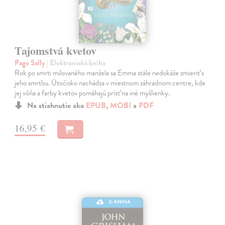
Tajomstvá kvetov
Page Sally
| Elektronická kniha
Rok po smrti milovaného manžela sa Emma stále nedokáže zmieriť s
jeho smrťou. Útočisko nachádza v miestnom záhradnom centre, kde
jej vôňa a farby kvetov pomáhajú prísť na iné myšlienky.
Na stiahnutie ako
EPUB
,
MOBI
a
PDF
16,95 €
E-KNIHA