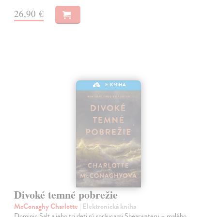
26,90 €
E-KNIHA
Divoké temné pobrežie
McConaghy Charlotte
| Elektronická kniha
Dominic Salt a jeho tri deti sú správcami Shearwateru – malého