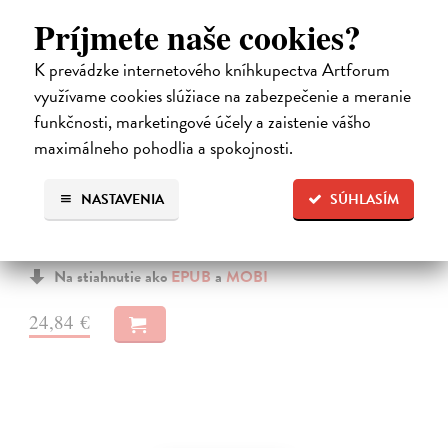
Príjmete naše cookies?
K prevádzke internetového kníhkupectva Artforum
využívame cookies slúžiace na zabezpečenie a meranie
funkčnosti, marketingové účely a zaistenie vášho
Město a jeho nejisté zdi
maximálneho pohodlia a spokojnosti.
Murakami Haruki
| Elektronická kniha
Město a jeho nejisté zdi – dlouho očekávaný román Harukiho
NASTAVENIA
SÚHLASÍM
Murakamiho volně navazuje na autorovu starší novelu z roku 1980 a
tematicky se prolíná s jeho kultovním dílem Konec světa & Hard-
boiled Wonderland.…
Na stiahnutie ako
EPUB
a
MOBI
24,84 €