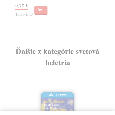
ro..
9,70 €
Za
10,00 €
?
10
11
Ďalšie z kategórie svetová
beletria
E-KNIHA