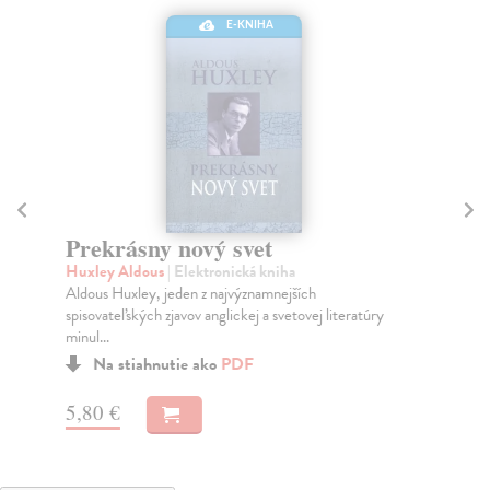
E-KNIHA
Prekrásny nový svet
B
Huxley Aldous
| Elektronická kniha
Or
Aldous Huxley, jeden z najvýznamnejších
Aut
spisovateľských zjavov anglickej a svetovej literatúry
pro
minul...
Na stiahnutie ako
PDF
5,
5,80 €