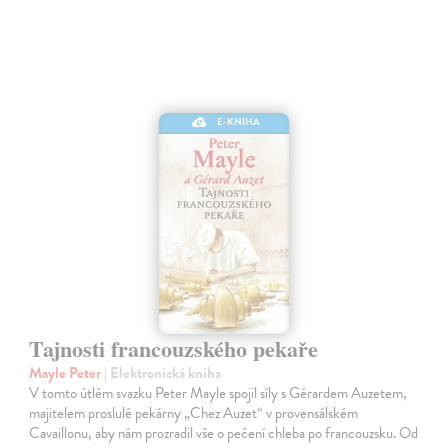
E-KNIHA
Tajnosti francouzského pekaře
Mayle Peter
| Elektronická kniha
V tomto útlém svazku Peter Mayle spojil síly s Gérardem Auzetem,
majitelem proslulé pekárny „Chez Auzet“ v provensálském
Cavaillonu, aby nám prozradil vše o pečení chleba po francouzsku. Od