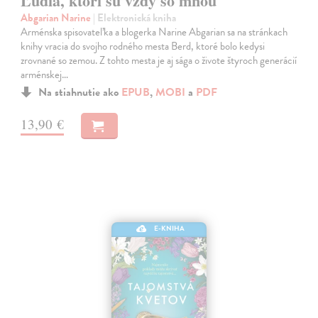
Ľudia, ktorí sú vždy so mnou
Abgarian Narine
| Elektronická kniha
Arménska spisovateľka a blogerka Narine Abgarian sa na stránkach
knihy vracia do svojho rodného mesta Berd, ktoré bolo kedysi
zrovnané so zemou. Z tohto mesta je aj sága o živote štyroch generácií
arménskej…
Na stiahnutie ako
EPUB
,
MOBI
a
PDF
13,90 €
E-KNIHA