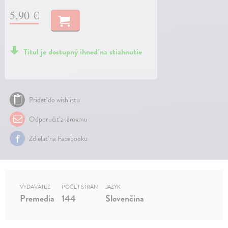
5,90 €
Titul je dostupný ihneď na stiahnutie
Pridať do wishlistu
Odporučiť známemu
Zdielať na Facebooku
VYDAVATEĽ
POČET STRÁN
JAZYK
Premedia
144
Slovenčina