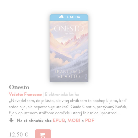
E-KNIHA
Onesto
Vidotto Francesco
| Elektronická kniha
„Nevedel som, čo je láska, ale v tej chvíli som to pochopil: je to, keď
srdce bije, ale nepotrebuje utekať.“ Guido Contin, prezývaný Koňak,
žije v opustenom strážnom domčeku starej železnice uprostred…
Na stiahnutie ako
EPUB
,
MOBI
a
PDF
12,50 €