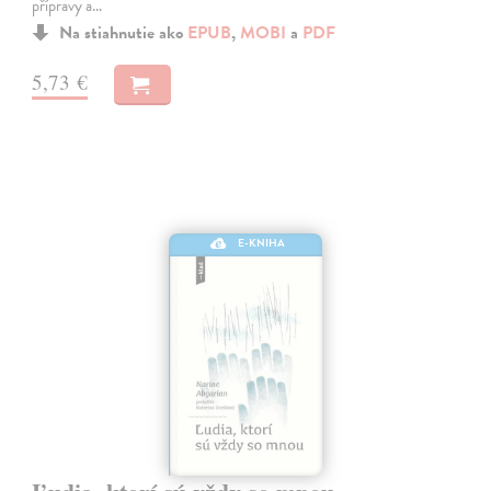
přípravy a…
Na stiahnutie ako
EPUB
,
MOBI
a
PDF
5,73 €
E-KNIHA