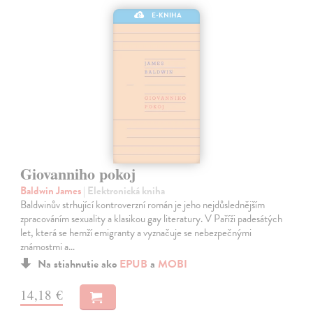
E-KNIHA
Giovanniho pokoj
Baldwin James
| Elektronická kniha
Baldwinův strhující kontroverzní román je jeho nejdůslednějším
zpracováním sexuality a klasikou gay literatury. V Paříži padesátých
let, která se hemží emigranty a vyznačuje se nebezpečnými
známostmi a…
Na stiahnutie ako
EPUB
a
MOBI
14,18 €