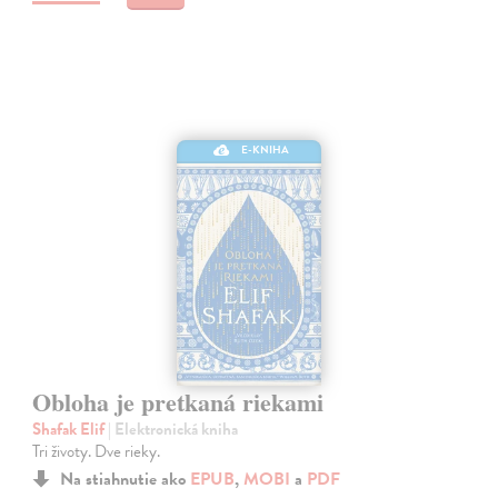
E-KNIHA
Obloha je pretkaná riekami
Shafak Elif
| Elektronická kniha
Tri životy. Dve rieky.
Na stiahnutie ako
EPUB
,
MOBI
a
PDF