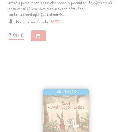
světě a poslouchat hlas svého srdce, v podání současných členů i
absolventů Dismanova rozhlasového dětského
souboru.Účinkují:Bývalí členové…
Na stiahnutie ako
MP3
7,96 €
E-AUDIO