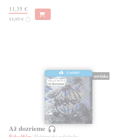
11,35 €
11,95 €
?
E-AUDIO
novinka
Až dozrieme
Rúfus Milan
| Elektronická audiokniha