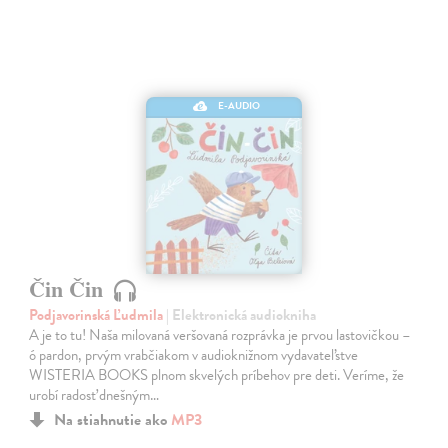
E-AUDIO
Čin Čin
Podjavorinská Ľudmila
| Elektronická audiokniha
A je to tu! Naša milovaná veršovaná rozprávka je prvou lastovičkou –
ó pardon, prvým vrabčiakom v audioknižnom vydavateľstve
WISTERIA BOOKS plnom skvelých príbehov pre deti. Veríme, že
urobí radosť dnešným…
Na stiahnutie ako
MP3