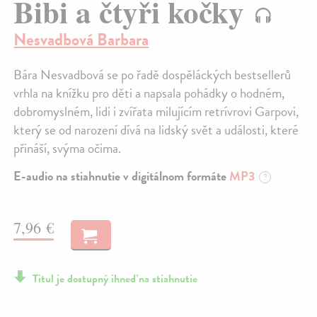
Bibi a čtyři kočky
Nesvadbová Barbara
Bára Nesvadbová se po řadě dospěláckých bestsellerů
vrhla na knížku pro děti a napsala pohádky o hodném,
dobromyslném, lidi i zvířata milujícím retrívrovi Garpovi,
který se od narození dívá na lidský svět a události, které
přináší, svýma očima.
E-audio na stiahnutie v digitálnom formáte
MP3
?
7,96 €
Titul je dostupný ihneď na stiahnutie