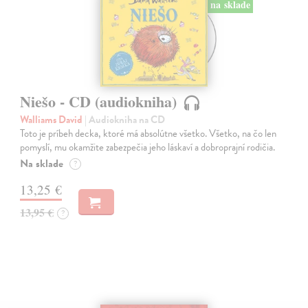
na sklade
Niešo - CD (audiokniha)
Walliams David
| Audiokniha na CD
Toto je príbeh decka, ktoré má absolútne všetko. Všetko, na čo len
pomyslí, mu okamžite zabezpečia jeho láskaví a dobroprajní rodičia.
Na sklade
?
13,25 €
13,95 €
?