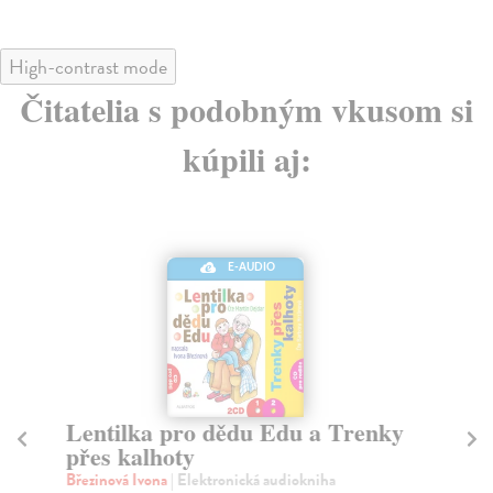
High-contrast mode
Čitatelia s podobným vkusom si
kúpili aj:
E-AUDIO
Lentilka pro dědu Edu a Trenky
Fi
přes kalhoty
p
Březinová Ivona
| Elektronická audiokniha
We