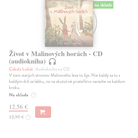
na sklade
Život v Malinových horách - CD
(audiokniha)
Cabala Lukáš
| Audiokniha na CD
V tieni starých stromov Malinového lesa to žije. Nie každý sa tu s
každým drží za labku, no na skutočné priateľstvo narazíte na každom
kroku.
Na sklade
?
12,56 €
12,95 €
?