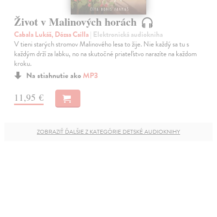
Život v Malinových horách
Cabala Lukáš, Dózsa Csilla
| Elektronická audiokniha
V tieni starých stromov Malinového lesa to žije. Nie každý sa tu s
každým drží za labku, no na skutočné priateľstvo narazíte na každom
kroku.
Na stiahnutie ako
MP3
11,95 €
ZOBRAZIŤ ĎALŠIE Z KATEGÓRIE DETSKÉ AUDIOKNIHY