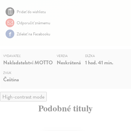
Pridať do wishlistu
Odporučiť známemu
Zdielať na Facebooku
VYDAVATEĽ
VERZIA
DĹŽKA
Nakladatelství MOTTO
Neskrátená
1 hod. 41 min.
ZVUK
Čeština
High-contrast mode
Podobné tituly