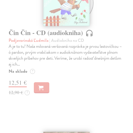
Čin Čin - CD (audiokniha)
Podjavorinská Ľudmila
| Audiokniha na CD
A je to tu! Naša milovaná veršovaná rozprávka je prvou lastovičkou –
ó pardon, prvým vrabčiakom v audioknižnom vydavateľstve plnom
skvelých príbehov pre deti. Veríme, že urobí radosť dnešným deťom
aj ich…
Na sklade
?
12,51 €
12,90 €
?