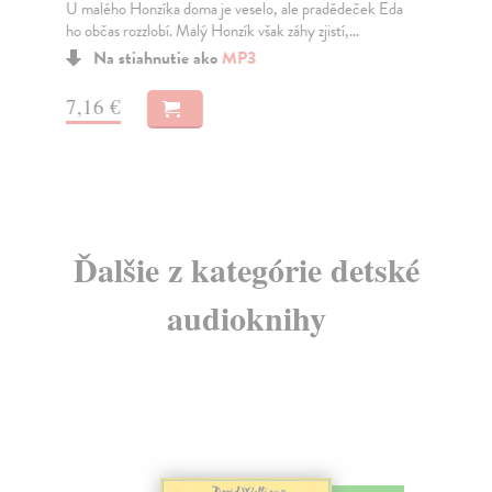
U malého Honzíka doma je veselo, ale pradědeček Eda
V p
ho občas rozzlobí. Malý Honzík však záhy zjistí,...
Jan
Na stiahnutie ako
MP3
7,16 €
7,
Ďalšie z kategórie detské
audioknihy