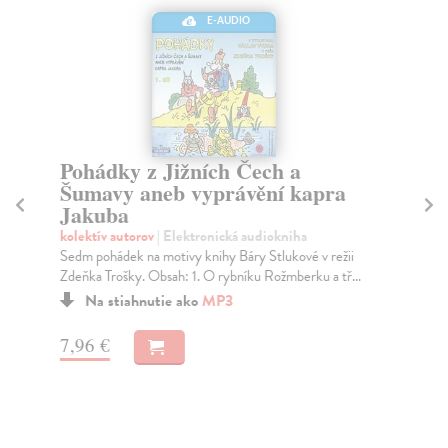
E-AUDIO
Pohádky z Jižních Čech a
D
Šumavy aneb vyprávění kapra
M
Jakuba
Jir
Z v
kolektív autorov
| Elektronická audiokniha
zpí
Sedm pohádek na motivy knihy Báry Stlukové v režii
Zdeňka Trošky. Obsah: 1. O rybníku Rožmberku a tř...
Za
Na stiahnutie ako
MP3
11
7,96 €
11