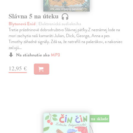
Slávna 5 na úteku
Blytonová Enid
| Elektronická audiokniha
Tretie prázdninové dobrodružstvo Slávnej päťky.Z neznámej lode na
mori zachytia naši kamaráti Julian, Dick, George, Anna a pes
Timothy záhadné signály. Zdá sa, že natrafili na pašerákov, a nakoniec
začujú…
Na stiahnutie ako
MP3
12,95 €
na sklade