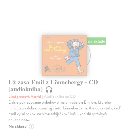
na sklade
Už zasa Emil z Lönnebergy - CD
(audiokniha)
Lindgrenová Astrid
| Audiokniha na CD
Ďalšie pokračovanie príbehov o malom šibalovi Emilovi, ktorého
huncútstva dobre poznali aj všetci Lönneberčania. Ale čo sa stalo, keď
Emil vylial ockovi na hlavu zabíjačkovú kašu, keď zlú správkyňu
chudobinca…
Na sklade
?