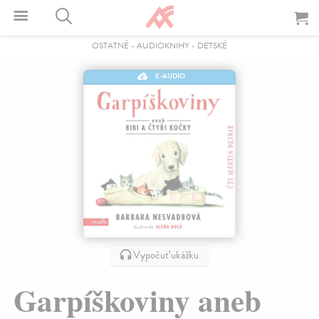
OSTATNÉ
-
AUDIOKNIHY
-
DETSKÉ
E-AUDIO
Vypočuť ukážku
Garpíškoviny aneb