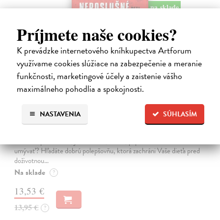
na sklade
Príjmete naše cookies?
K prevádzke internetového kníhkupectva Artforum
využívame cookies slúžiace na zabezpečenie a meranie
funkčnosti, marketingové účely a zaistenie vášho
Rozprávky pre neposlušné deti a ich
maximálneho pohodlia a spokojnosti.
starostivých rodičov - CD (audiokniha)
NASTAVENIA
SÚHLASÍM
Taragel Dušan
| Audiokniha na CD
Kultové rozprávky v celkom novej audiopodobe! Máte doma dieťa,
ktoré sa špára v nose, je zábudlivé, lenivé, papuľnaté a nechce sa
umývať? Hľadáte dobrú polepšovňu, ktorá zachráni Vaše dieťa pred
doživotnou…
Na sklade
?
13,53 €
13,95 €
?