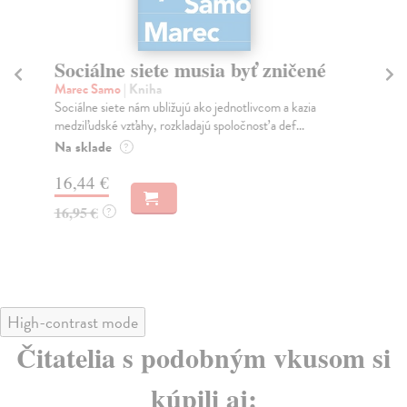
Sociálne siete musia byť zničené
S
K
Marec Samo
| Kniha
Sociálne siete nám ubližujú ako jednotlivcom a kazia
Mik
medziľudské vzťahy, rozkladajú spoločnosť a def...
Mon
o k
Na sklade
?
Na
16,44 €
23
16,95 €
?
24
High-contrast mode
Čitatelia s podobným vkusom si
kúpili aj: