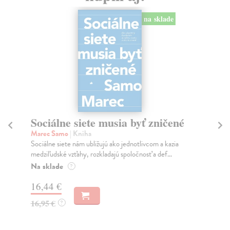
na sklade
Sociálne siete musia byť zničené
S
K
Marec Samo
| Kniha
Sociálne siete nám ubližujú ako jednotlivcom a kazia
Mik
medziľudské vzťahy, rozkladajú spoločnosť a def...
Mon
o k
Na sklade
?
Na
16,44 €
23
16,95 €
?
24