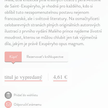
de Saint-Exupéryho, je vhodná pro každého, kdo si
oblíbil tuto nezapomenutelnou postavu nejenom
francouzské, ale i světové literatury. Na osmačtyřiceti
celobarevných stranách plných originálních autorových
ilustrací z prvního vydání Malého prince najdeme životní
moudrost, kterou se můžou chlubit jen tak výjimečná
díla, jakým je právě Exupéryho opus magnum.
Kúpiť
Rezervovať v kníhkupectve
titul je vypredaný
4,61 €
Pridať do wishlistu
Odporučiť známemu