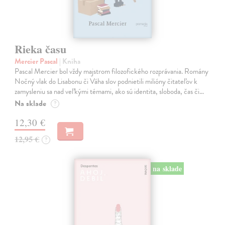
Rieka času
Mercier Pascal
| Kniha
Pascal Mercier bol vždy majstrom filozofického rozprávania. Romány
Nočný vlak do Lisabonu či Váha slov podnietili milióny čitateľov k
zamysleniu sa nad veľkými témami, ako sú identita, sloboda, čas či…
Na sklade
?
12,30 €
12,95 €
?
na sklade