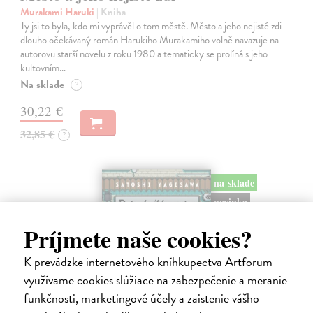
Murakami Haruki
| Kniha
Ty jsi to byla, kdo mi vyprávěl o tom městě. Město a jeho nejisté zdi –
dlouho očekávaný román Harukiho Murakamiho volně navazuje na
autorovu starší novelu z roku 1980 a tematicky se prolíná s jeho
kultovním…
Na sklade
?
30,22 €
32,85 €
?
na sklade
novinka
Príjmete naše cookies?
K prevádzke internetového kníhkupectva Artforum
využívame cookies slúžiace na zabezpečenie a meranie
funkčnosti, marketingové účely a zaistenie vášho