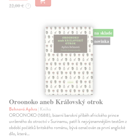
22,00 €
?
na sklade
novinka
Oroonoko aneb Královský otrok
Behnová Aphra
| Kniha
OROONOKO (1688), bizarní barokní příběh afrického prince
uvrženého do otroctví v Surinamu, patří k nejvýznamnějším textům z
období počátků britského románu, bývá označován za první anglické
dílo, které…