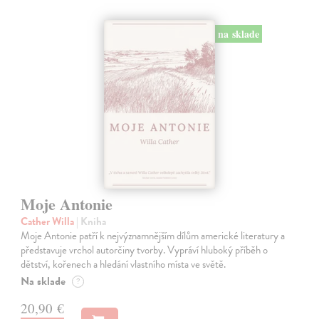
na sklade
Moje Antonie
Cather Willa
| Kniha
Moje Antonie patří k nejvýznamnějším dílům americké literatury a
představuje vrchol autorčiny tvorby. Vypráví hluboký příběh o
dětství, kořenech a hledání vlastního místa ve světě.
Na sklade
?
20,90 €