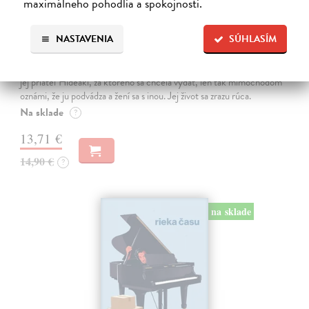
maximálneho pohodlia a spokojnosti.
Dni v kníhkupectve Morisaki
NASTAVENIA
SÚHLASÍM
Jagisawa Satoshi
| Kniha
Dvadsaťpäťročná Takako si žila pomerne bezstarostne až do dňa, keď
jej priateľ Hideaki, za ktorého sa chcela vydať, len tak mimochodom
oznámi, že ju podvádza a žení sa s inou. Jej život sa zrazu rúca.
Na sklade
?
13,71 €
14,90 €
?
na sklade