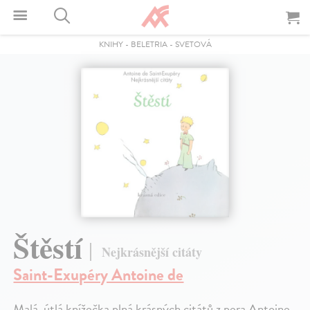
KNIHY
-
BELETRIA
-
SVETOVÁ
Štěstí
Nejkrásnější citáty
Saint-Exupéry Antoine de
Malá, útlá knížečka plná krásných citátů z pera Antoine