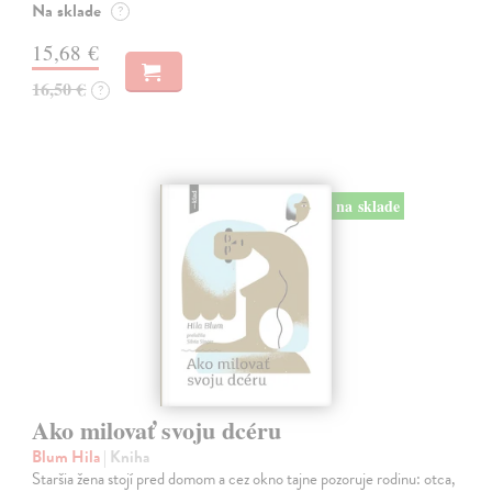
Na sklade
?
15,68 €
16,50 €
?
na sklade
Ako milovať svoju dcéru
Blum Hila
| Kniha
Staršia žena stojí pred domom a cez okno tajne pozoruje rodinu: otca,