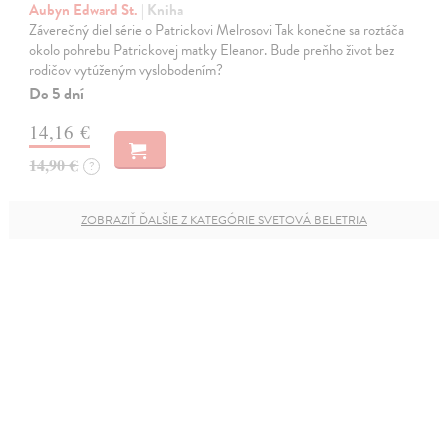
Aubyn Edward St.
| Kniha
Záverečný diel série o Patrickovi Melrosovi Tak konečne sa roztáča
okolo pohrebu Patrickovej matky Eleanor. Bude preňho život bez
rodičov vytúženým vyslobodením?
Do 5 dní
14,16 €
14,90 €
?
ZOBRAZIŤ ĎALŠIE Z KATEGÓRIE SVETOVÁ BELETRIA