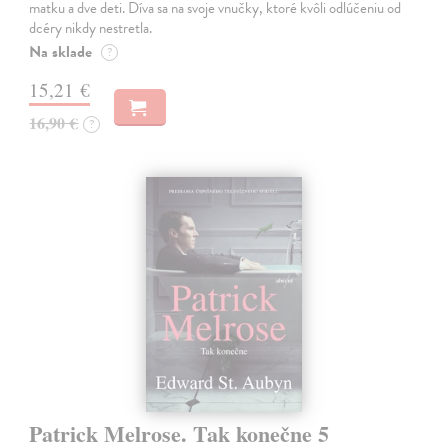
matku a dve deti. Díva sa na svoje vnučky, ktoré kvôli odlúčeniu od
dcéry nikdy nestretla.
Na sklade
?
15,21 €
16,90 €
?
Patrick Melrose. Tak konečne 5