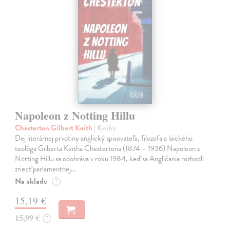
Napoleon z Notting Hillu
Chesterton Gilbert Keith
| Kniha
Dej literárnej prvotiny anglický spisovateľa, filozofa a laického
teológa Gilberta Keitha Chestertona (1874 – 1936) Napoleon z
Notting Hillu sa odohráva v roku 1984, keď sa Angličania rozhodli
zriecť parlamentnej…
Na sklade
?
15,19 €
15,99 €
?