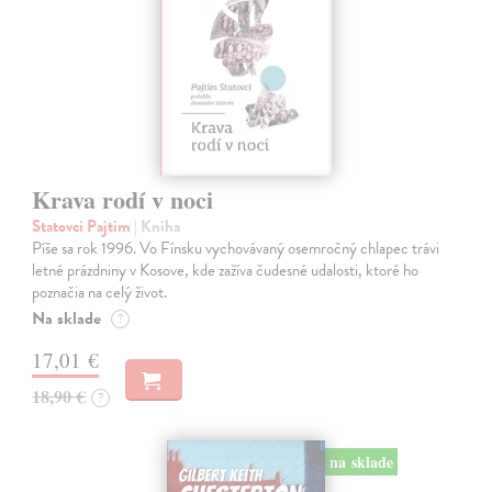
Krava rodí v noci
Statovci Pajtim
| Kniha
Píše sa rok 1996. Vo Fínsku vychovávaný osemročný chlapec trávi
letné prázdniny v Kosove, kde zažíva čudesné udalosti, ktoré ho
poznačia na celý život.
Na sklade
?
17,01 €
18,90 €
?
na sklade