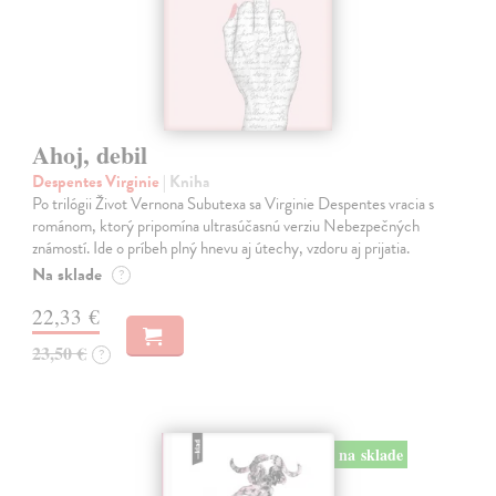
Ahoj, debil
Despentes Virginie
| Kniha
Po trilógii Život Vernona Subutexa sa Virginie Despentes vracia s
románom, ktorý pripomína ultrasúčasnú verziu Nebezpečných
známostí. Ide o príbeh plný hnevu aj útechy, vzdoru aj prijatia.
Na sklade
?
22,33 €
23,50 €
?
na sklade