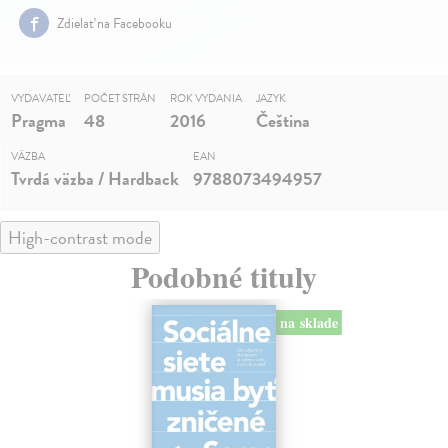
Zdielať na Facebooku
VYDAVATEĽ
POČET STRÁN
ROK VYDANIA
JAZYK
Pragma
48
2016
Čeština
VÄZBA
EAN
Tvrdá väzba / Hardback
9788073494957
High-contrast mode
Podobné tituly
na sklade