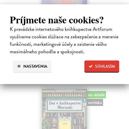
Město a jeho nejisté zdi
Príjmete naše cookies?
Murakami Haruki
| Kniha
K prevádzke internetového kníhkupectva Artforum
Ty jsi to byla, kdo mi vyprávěl o tom městě. Město a jeho nejisté zdi –
dlouho očekávaný román Harukiho Murakamiho volně navazuje na
využívame cookies slúžiace na zabezpečenie a meranie
autorovu starší novelu z roku 1980 a tematicky se prolíná s jeho
funkčnosti, marketingové účely a zaistenie vášho
kultovním…
maximálneho pohodlia a spokojnosti.
Na sklade
31,21 €
NASTAVENIA
SÚHLASÍM
32,85 €
?
na sklade
novinka