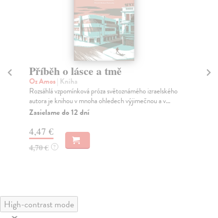
Příběh o lásce a tmě
V
Oz Amos
| Kniha
Ó 
Rozsáhlá vzpomínková próza světoznámého izraelského
Jed
autora je knihou v mnoha ohledech výjimečnou a v...
môž
Zasielame do 12 dní
Za
4,47 €
5,
4,70 €
5,
?
High-contrast mode