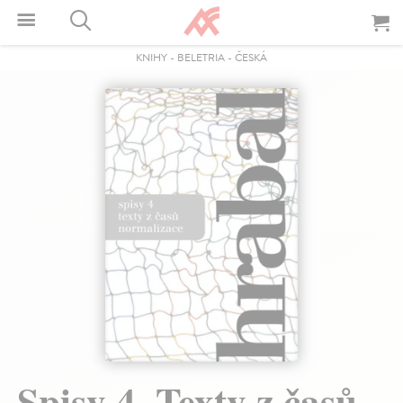
KNIHY
-
BELETRIA
-
ČESKÁ
Spisy 4. Texty z časů