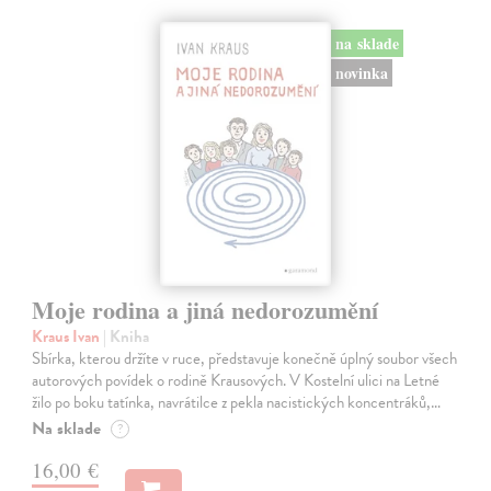
na sklade
novinka
Moje rodina a jiná nedorozumění
Kraus Ivan
| Kniha
Sbírka, kterou držíte v ruce, představuje konečně úplný soubor všech
autorových povídek o rodině Krausových. V Kostelní ulici na Letné
žilo po boku tatínka, navrátilce z pekla nacistických koncentráků,…
Na sklade
?
16,00 €