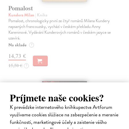
Pomalost
Kundera Milan
| Kniha
Pomalost, chronologicky první ze čtyř románů Milana Kundery
napsaných francouzsky, vychází v českém překladu Anny
Kareninové. Vydávání Kunderových románů v českém jazyce se
uzavírá.
Na sklade
?
14,73 €
15,50 €
?
na sklade
Príjmete naše cookies?
K prevádzke internetového kníhkupectva Artforum
využívame cookies slúžiace na zabezpečenie a meranie
funkčnosti, marketingové účely a zaistenie vášho