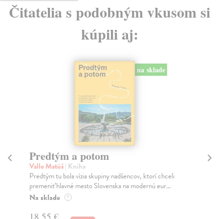
Čitatelia s podobným vkusom si
kúpili aj:
na sklade
Město a jeho nejisté zdi
Murakami Haruki
| Kniha
eli
Ty jsi to byla, kdo mi vyprávěl o tom městě. Město a
.
jeho nejisté zdi – dlouho očekávaný román Haru...
Na sklade
?
31,21 €