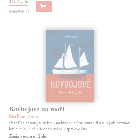
18,42 €
18,99 €
?
Kovbojové na moři
Kos Petr
| Kniha
Petr Kos debutuje knihou, na kterou sbíral materiál dlouhých patnáct
let. Ale jak říká, všechno má svůj správný čas.
Zasielame do 12 dní