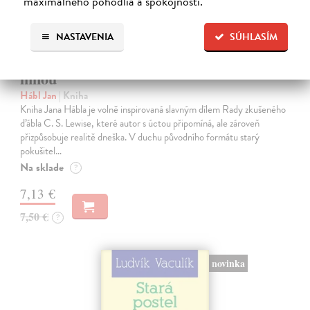
maximálneho pohodlia a spokojnosti.
NASTAVENIA
SÚHLASÍM
S ďáblem se nebavím. Ale on se baví se
mnou
Hábl Jan
| Kniha
Kniha Jana Hábla je volně inspirovaná slavným dílem Rady zkušeného
ďábla C. S. Lewise, které autor s úctou připomíná, ale zároveň
přizpůsobuje realitě dneška. V duchu původního formátu starý
pokušitel…
Na sklade
?
7,13 €
7,50 €
?
novinka