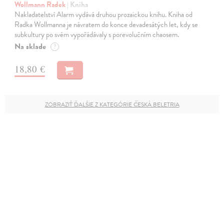
Wollmann Radek
| Kniha
Nakladatelství Alarm vydává druhou prozaickou knihu. Kniha od
Radka Wollmanna je návratem do konce devadesátých let, kdy se
subkultury po svém vypořádávaly s porevolučním chaosem.
Na sklade
?
18,80 €
ZOBRAZIŤ ĎALŠIE Z KATEGÓRIE ČESKÁ BELETRIA