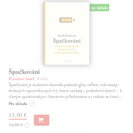
na sklade
Špačkování
Kroutvor Josef
| Kniha
Špačkování je souborem bezmála padesáti glos, reflexí, mikroesejí i
drobných vzpomínkových črt, které vznikaly v posledních letech – k
různým společenským i literárním příležitostem a z radosti ze čtení…
Na sklade
?
13,30 €
14,00 €
?