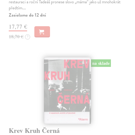
restauraci a roční Tadeáš pronese slovo „máma“ jako už mnohokrát
předtím.…
Zasielame do 12 dní
17,77 €
18,70 €
?
na sklade
Krev Kruh Černá