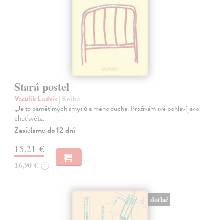
Stará postel
Vaculík Ludvík
| Kniha
„Je to paměť mých smyslů a mého ducha. Prožívám své pohlaví jako
chuť světa.
Zasielame do 12 dní
15,21 €
16,90 €
?
dotlač