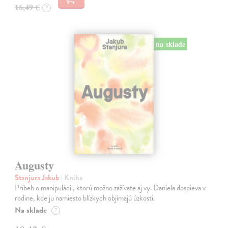
16,49 €
?
na sklade
Augusty
Stanjura Jakub
| Kniha
Príbeh o manipulácii, ktorú možno zažívate aj vy. Daniela dospieva v
rodine, kde ju namiesto blízkych objímajú úzkosti.
Na sklade
?