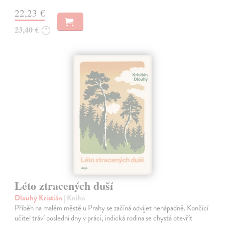
22,23 €
23,40 €
?
Léto ztracených duší
Dlouhý Kristián
| Kniha
Příběh na malém městě u Prahy se začíná odvíjet nenápadně. Končící
učitel tráví poslední dny v práci, indická rodina se chystá otevřít