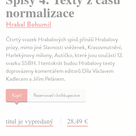
normalizace
Hrabal Bohumil
Čtvrtý svazek Hrabalových spisů přináší Hrabalovy
prózy, mimo jiné Slavnosti sněženek, Krasosmutnění,
Harlekýnovy miliony, Autíčko, které jsou součástí 12.
svazku SSBH. I tentokrát budou Hrabalovy texty
doprovázeny komentářem editorů Díla Václavem
Kadlecem a Jiřím Pelánem.
Kúpiť
Rezervovať v kníhkupectve
titul je vypredaný
28,49 €