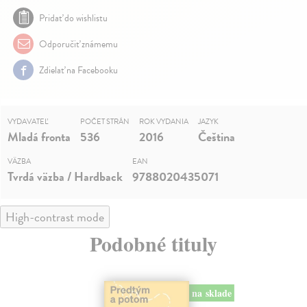
Pridať do wishlistu
Odporučiť známemu
Zdielať na Facebooku
VYDAVATEĽ
POČET STRÁN
ROK VYDANIA
JAZYK
Mladá fronta
536
2016
Čeština
VÄZBA
EAN
Tvrdá väzba / Hardback
9788020435071
High-contrast mode
Podobné tituly
na sklade