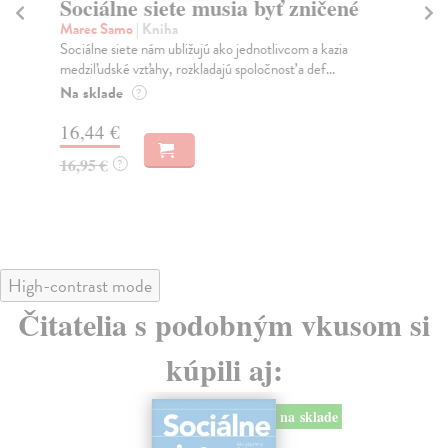
Sociálne siete musia byť zničené
S
K
Marec Samo
| Kniha
Sociálne siete nám ubližujú ako jednotlivcom a kazia
Mik
medziľudské vzťahy, rozkladajú spoločnosť a def...
Mon
o k
Na sklade
?
Na
16,44 €
23
16,95 €
?
24
High-contrast mode
Čitatelia s podobným vkusom si
kúpili aj:
na sklade