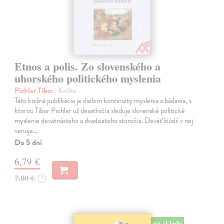
Etnos a polis. Zo slovenského a
uhorského politického myslenia
Pichler Tibor
| Kniha
Táto knižná publikácia je dielom kontinuity myslenia a bádania, s
ktorou Tibor Pichler už desaťročia sleduje slovenské politické
myslenie devätnásteho a dvadsiateho storočia. Deväť štúdií v nej
venuje…
Do 5 dní
6,79 €
7,00 €
?
na sklade