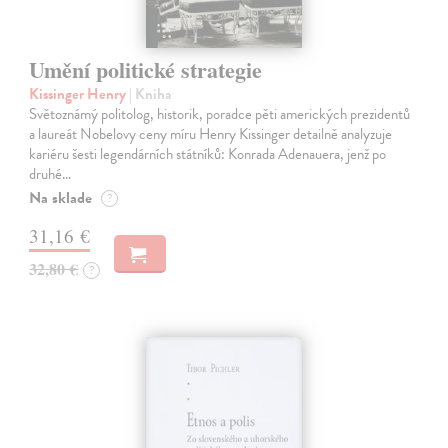
Umění politické strategie
Kissinger Henry
| Kniha
Světoznámý politolog, historik, poradce pěti amerických prezidentů
a laureát Nobelovy ceny míru Henry Kissinger detailně analyzuje
kariéru šesti legendárních státníků: Konrada Adenauera, jenž po
druhé…
Na sklade
?
31,16 €
32,80 €
?