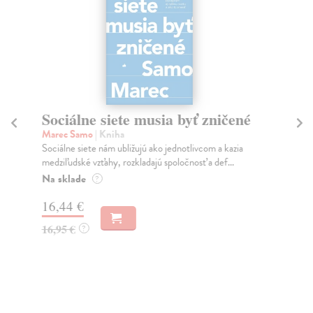
Sociálne siete musia byť zničené
S
K
Marec Samo
| Kniha
Sociálne siete nám ubližujú ako jednotlivcom a kazia
Mik
medziľudské vzťahy, rozkladajú spoločnosť a def...
Mon
o k
Na sklade
?
Na
16,44 €
23
16,95 €
?
24