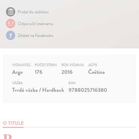
Pridať do wishlistu
Odporučiť známemu
Zdielať na Facebooku
VYDAVATEĽ
POČET STRÁN
ROK VYDANIA
JAZYK
Argo
176
2016
Čeština
VÄZBA
EAN
Tvrdá väzba / Hardback
9788025716380
O TITULE
P