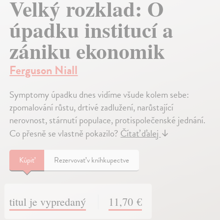
Velký rozklad: O
úpadku institucí a
zániku ekonomik
Ferguson Niall
Symptomy úpadku dnes vidíme všude kolem sebe:
zpomalování růstu, drtivé zadlužení, narůstající
nerovnost, stárnutí populace, protispolečenské jednání.
Co přesně se vlastně pokazilo?
Čítať ďalej
↓
Kúpiť
Rezervovať v kníhkupectve
titul je vypredaný
11,70 €