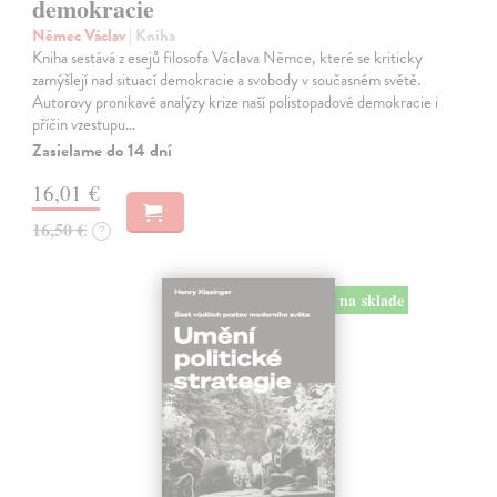
demokracie
Němec Václav
| Kniha
Kniha sestává z esejů filosofa Václava Němce, které se kriticky
zamýšlejí nad situací demokracie a svobody v současném světě.
Autorovy pronikavé analýzy krize naší polistopadové demokracie i
příčin vzestupu…
Zasielame do 14 dní
16,01 €
16,50 €
?
na sklade