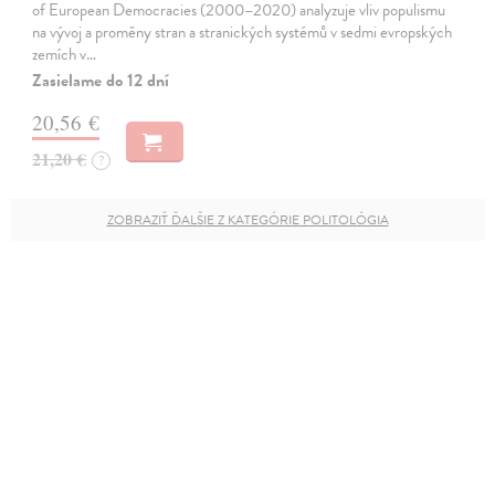
of European Democracies (2000–2020) analyzuje vliv populismu
na vývoj a proměny stran a stranických systémů v sedmi evropských
zemích v…
Zasielame do 12 dní
20,56 €
21,20 €
?
ZOBRAZIŤ ĎALŠIE Z KATEGÓRIE POLITOLÓGIA