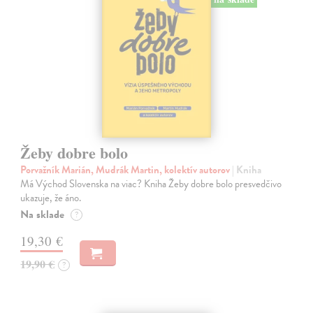
Žeby dobre bolo
Porvažník Marián, Mudrák Martin, kolektív autorov
| Kniha
Má Východ Slovenska na viac? Kniha Žeby dobre bolo presvedčivo
ukazuje, že áno.
Na sklade
?
19,30 €
19,90 €
?