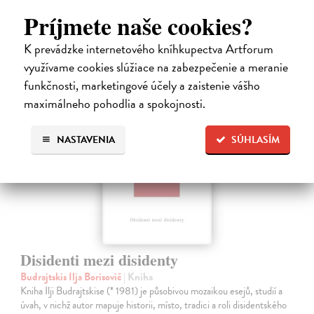
Príjmete naše cookies?
24,51 €
25,80 €
?
K prevádzke internetového kníhkupectva Artforum
využívame cookies slúžiace na zabezpečenie a meranie
funkčnosti, marketingové účely a zaistenie vášho
maximálneho pohodlia a spokojnosti.
novinka
NASTAVENIA
SÚHLASÍM
Disidenti mezi disidenty
Budrajtskis Ilja Borisovič
| Kniha
Kniha Ilji Budrajtskise (* 1981) je působivou mozaikou esejů, studií a
úvah, v nichž autor mapuje historii, místo, tradici a roli disidentského