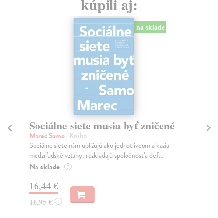
kúpili aj:
na sklade
Sociálne siete musia byť zničené
S
K
Marec Samo
| Kniha
Sociálne siete nám ubližujú ako jednotlivcom a kazia
Mik
medziľudské vzťahy, rozkladajú spoločnosť a def...
Mon
o k
Na sklade
?
Na
16,44 €
23
16,95 €
?
24