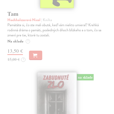
Tam
Hochholczerová Nicol
| Kniha
Pamätáte si, čo ste mali obuté, keď vám niekto umieral? Krehká
rodinná dráma o pamäti, posledných dňoch blízkeho a o tom, čo sa
zmení pre tie, ktoré tu zostali.
Na sklade
?
13,50 €
15,00 €
?
na sklade