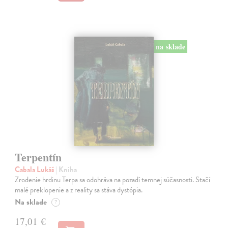
na sklade
Terpentín
Cabala Lukáš
| Kniha
Zrodenie hrdinu Terpa sa odohráva na pozadí temnej súčasnosti. Stačí
malé preklopenie a z reality sa stáva dystópia.
Na sklade
?
17,01 €