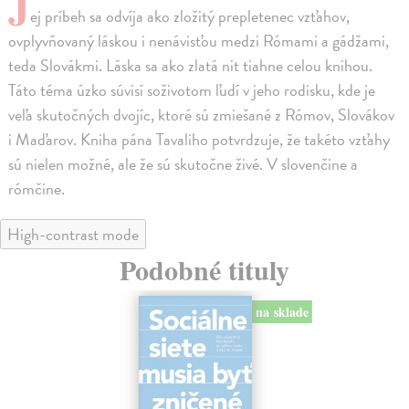
J
ej príbeh sa odvíja ako zložitý prepletenec vzťahov,
ovplyvňovaný láskou i nenávisťou medzi Rómami a gádžami,
teda Slovákmi. Láska sa ako zlatá nit tiahne celou knihou.
Táto téma úzko súvisí soživotom ľudí v jeho rodisku, kde je
veľa skutočných dvojíc, ktoré sú zmiešané z Rómov, Slovákov
i Maďarov. Kniha pána Tavaliho potvrdzuje, že takéto vzťahy
sú nielen možné, ale že sú skutočne živé. V slovenčine a
rómčine.
High-contrast mode
Podobné tituly
na sklade