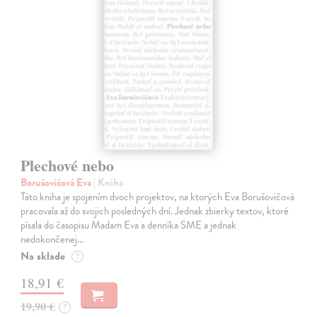
Plechové nebo
Borušovičová Eva
| Kniha
Táto kniha je spojením dvoch projektov, na ktorých Eva Borušovičová
pracovala až do svojich posledných dní. Jednak zbierky textov, ktoré
písala do časopisu Madam Eva a denníka SME a jednak
nedokončenej…
Na sklade
?
18,91 €
19,90 €
?