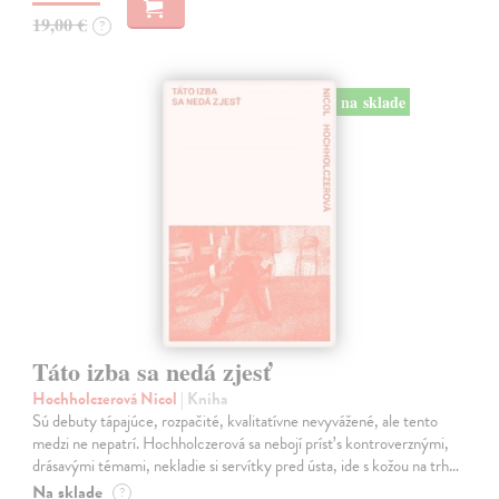
19,00 €
?
na sklade
Táto izba sa nedá zjesť
Hochholczerová Nicol
| Kniha
Sú debuty tápajúce, rozpačité, kvalitatívne nevyvážené, ale tento
medzi ne nepatrí. Hochholczerová sa nebojí prísť s kontroverznými,
drásavými témami, nekladie si servítky pred ústa, ide s kožou na trh…
Na sklade
?