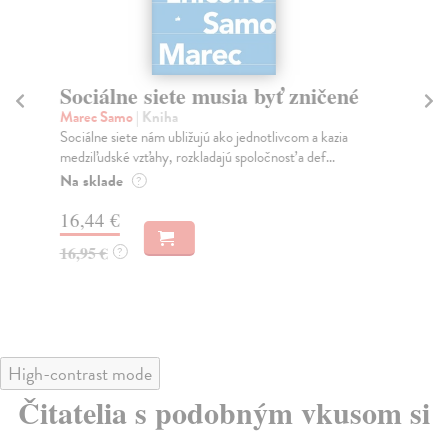
Sociálne siete musia byť zničené
S
K
Marec Samo
| Kniha
Sociálne siete nám ubližujú ako jednotlivcom a kazia
Mik
medziľudské vzťahy, rozkladajú spoločnosť a def...
Mon
o k
Na sklade
?
Na
16,44 €
23
16,95 €
?
24
High-contrast mode
Čitatelia s podobným vkusom si