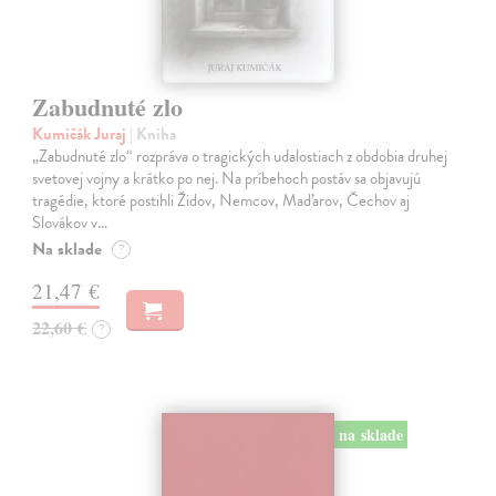
Zabudnuté zlo
Kumičák Juraj
| Kniha
„Zabudnuté zlo“ rozpráva o tragických udalostiach z obdobia druhej
svetovej vojny a krátko po nej. Na príbehoch postáv sa objavujú
tragédie, ktoré postihli Židov, Nemcov, Maďarov, Čechov aj
Slovákov v…
Na sklade
?
21,47 €
22,60 €
?
na sklade