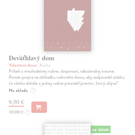
Deväťhlavý dom
Valentová Anna
| Kniha
Príbeh o mnohodetnej rodine, dospievaní, náboženskej traume.
Román pozýva na obhliadku rodinného domu, aby zodpovedal otázku:
čo všetko dokáže o jednej rodine prezradiť priestor, ktorý obýva?
Na sklade
?
9,50 €
10,00 €
?
na sklade