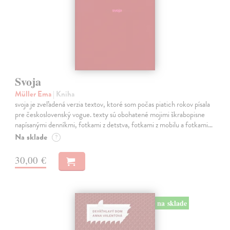
Svoja
Müller Ema
| Kniha
svoja je zveľadená verzia textov, ktoré som počas piatich rokov písala
pre československý vogue. texty sú obohatené mojimi škrabopisne
napísanými denníkmi, fotkami z detstva, fotkami z mobilu a fotkami…
Na sklade
?
30,00 €
na sklade