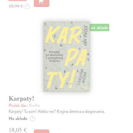
18,90 €
?
na sklade
Karpaty!
Púček Ján
| Kniha
Karpaty! Tu som! Alebo nie? Krajina detstva a dospievania.
Na sklade
?
18,05 €