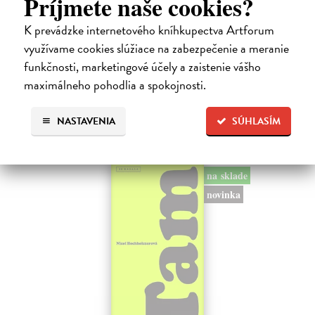
Príjmete naše cookies?
Kolotočárka
Wernerová Jana
| Kniha
K prevádzke internetového kníhkupectva Artforum
Tam, kde sa radosť zo slobodného pohybu a dobrodružstva prelína s
využívame cookies slúžiace na zabezpečenie a meranie
pocitom vyčlenenia. Tam, kde rastie starý gaštan a okolo neho sa krúti
funkčnosti, marketingové účely a zaistenie vášho
život dievčatka, ktoré od svojej starej mamy dostalo meno Zelinka.…
maximálneho pohodlia a spokojnosti.
Na sklade
?
15,21 €
NASTAVENIA
SÚHLASÍM
16,90 €
?
na sklade
novinka