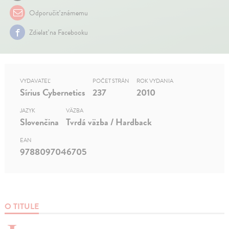
Odporučiť známemu
Zdielať na Facebooku
VYDAVATEĽ
POČET STRÁN
ROK VYDANIA
Sírius Cybernetics
237
2010
JAZYK
VÄZBA
Slovenčina
Tvrdá väzba / Hardback
EAN
9788097046705
O TITULE