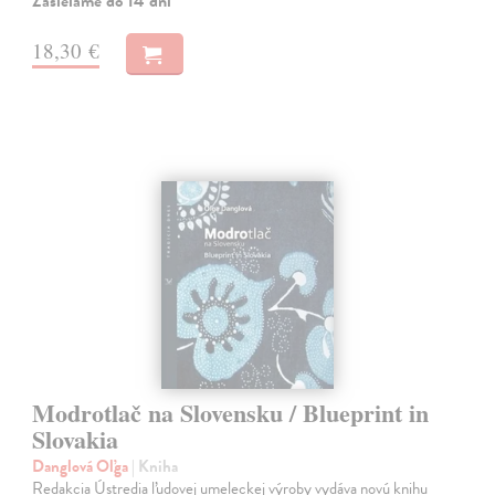
Zasielame do 14 dní
18,30 €
Modrotlač na Slovensku / Blueprint in
Slovakia
Danglová Oľga
| Kniha
Redakcia Ústredia ľudovej umeleckej výroby vydáva novú knihu