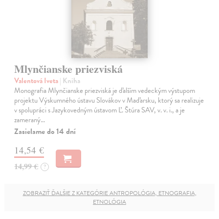
Mlynčianske priezviská
Valentová Iveta
| Kniha
Monografia Mlynčianske priezviská je ďalším vedeckým výstupom
projektu Výskumného ústavu Slovákov v Maďarsku, ktorý sa realizuje
v spolupráci s Jazykovedným ústavom Ľ. Štúra SAV, v. v. i., a je
zameraný…
Zasielame do 14 dní
14,54 €
14,99 €
?
ZOBRAZIŤ ĎALŠIE Z KATEGÓRIE ANTROPOLÓGIA, ETNOGRAFIA,
ETNOLÓGIA