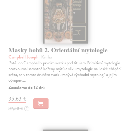
Masky bohů 2. Orientální mytologie
Campbell Joseph
| Kniha
Poté, co Campbell v prvním svazku pod titulem Primitivní mytologie
prozkoumal samotné kořeny mýtů a vlivu mytologie na lidské chápání
světa, se v tomto druhém svazku zabývá východní mytologií a jejím
vývojem.…
Zasielame do 12 dní
35,63 €
37,50 €
?