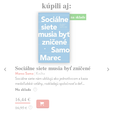
kúpili aj:
na sklade
Sociálne siete musia byť zničené
S
K
Marec Samo
| Kniha
Sociálne siete nám ubližujú ako jednotlivcom a kazia
Mik
medziľudské vzťahy, rozkladajú spoločnosť a def...
Mon
o k
Na sklade
?
Na
16,44 €
23
16,95 €
?