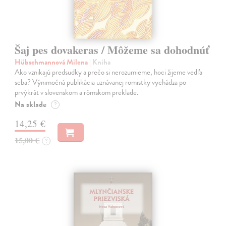
Šaj pes dovakeras / Môžeme sa dohodnúť
Hübschmannová Milena
| Kniha
Ako vznikajú predsudky a prečo si nerozumieme, hoci žijeme vedľa
seba? Výnimočná publikácia uznávanej romistky vychádza po
prvýkrát v slovenskom a rómskom preklade.
Na sklade
?
14,25 €
15,00 €
?