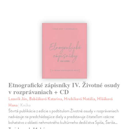
Etnografické zápisníky IV. Životné osudy
v rozprávaniach + CD
Lazorík Ján, Babčáková Katarína, Hrebíková Natália, Hlôšková
Hana
| Kniha
Štvrtá publikácia z edície s podtitulom Životné osudy v rozprávaniach
nadväzuje na predchádzajúce diely a predstavuje čitateľom vzácne
bohatstvo z oblasti nehmotného kultúrneho dedičstva Spiša, Šariša…