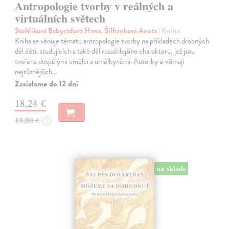
Antropologie tvorby v reálných a
virtuálních světech
Stehlíková Babyrádová Hana, Šilhánková Aneta
| Kniha
Kniha se věnuje tématu antropologie tvorby na příkladech drobných
děl dětí, studujících a také děl rozsáhlejšího charakteru, jež jsou
tvořena dospělými umělci a umělkyněmi. Autorky si všímají
nejrůznějších…
Zasielame do 12 dní
18,24 €
18,80 €
?
na sklade