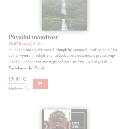
Původní moudrost
Wolff Roben
| Kniha
Hluboko v malajsijské horské džungli žijí Senoiové, kteří se ocitají na
pokraji vymření, ačkoli jejich způsob života dost možná představuje
právě tu podobu existence, jež dokáže nám všem zajistit přežití.…
Zasielame do 12 dní
15,81 €
16,30 €
?