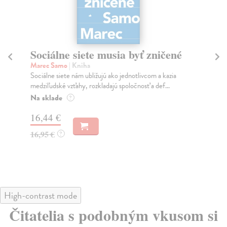
Sociálne siete musia byť zničené
S
K
Marec Samo
| Kniha
Sociálne siete nám ubližujú ako jednotlivcom a kazia
Mik
medziľudské vzťahy, rozkladajú spoločnosť a def...
Mon
o k
Na sklade
?
Na
16,44 €
23
16,95 €
?
24
High-contrast mode
Čitatelia s podobným vkusom si