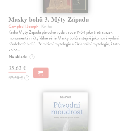
Masky bohů 3. Mýty Západu
Campbell Joseph
| Kniha
Kniha Mýty Západu původně vyšla v roce 1964 jako třetí svazek
monumentální čtyřdílné série Masky bohů a stejně jako nová vydání
předchozích dílů, Primitivní mytologie a Orientální mytologie, i tato
kniha…
Na sklade
?
35,63 €
37,50 €
?