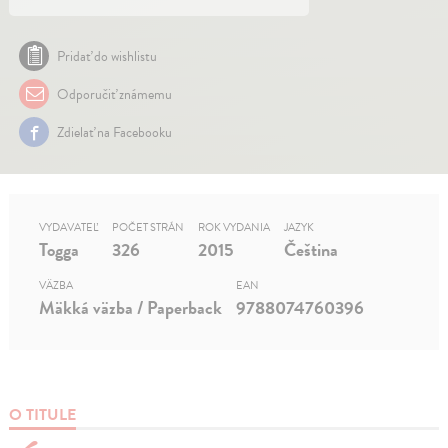
Pridať do wishlistu
Odporučiť známemu
Zdielať na Facebooku
VYDAVATEĽ
POČET STRÁN
ROK VYDANIA
JAZYK
Togga
326
2015
Čeština
VÄZBA
EAN
Mäkká väzba / Paperback
9788074760396
O TITULE