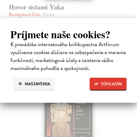
Hovor ústami Yaka
Bombjaková Daša
| Kniha
Ich deti denne prejdú rukami aj dvadsiatich rôznych ľudí. Nepoznajú
koncept viny, netolerujú chvastanie a namiesto o vzdelávaní hovoria o
Príjmete naše cookies?
zdieľaní múdrosti a dozrievaní.
Na sklade
?
K prevádzke internetového kníhkupectva Artforum
16,06 €
využívame cookies slúžiace na zabezpečenie a meranie
funkčnosti, marketingové účely a zaistenie vášho
16,90 €
?
maximálneho pohodlia a spokojnosti.
NASTAVENIA
SÚHLASÍM
na sklade