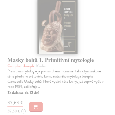
Masky bohů 1. Primitivní mytologie
Campbell Joseph
| Kniha
Primitivní mytologie je prvním dílem monumentální čtyřsvazkové
série předního světového komparativního mytologa Josepha
Campbella Masky bohů. Nové vydání této knihy, jež poprvé vyšla v
roce 1959, začleňuje…
Zasielame do 12 dní
35,63 €
37,50 €
?