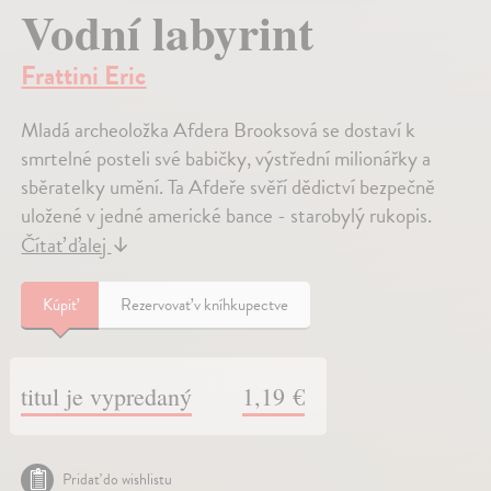
Vodní labyrint
Frattini Eric
Mladá archeoložka Afdera Brooksová se dostaví k
smrtelné posteli své babičky, výstřední milionářky a
sběratelky umění. Ta Afdeře svěří dědictví bezpečně
uložené v jedné americké bance - starobylý rukopis.
Čítať ďalej
↓
Kúpiť
Rezervovať v kníhkupectve
titul je vypredaný
1,19 €
Pridať do wishlistu