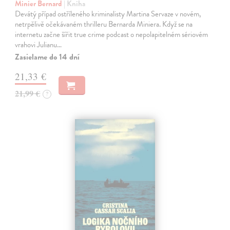
Minier Bernard
| Kniha
Devátý případ ostříleného kriminalisty Martina Servaze v novém,
netrpělivě očekávaném thrilleru Bernarda Miniera. Když se na
internetu začne šířit true crime podcast o nepolapitelném sériovém
vrahovi Julianu…
Zasielame do 14 dní
21,33 €
21,99 €
?