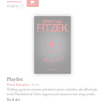
17,95 €
?
Playlist
Fitzek Sebastian
| Kniha
Hudba je jej život a zoznam pätnástich piesní rozhodne, ako dlho bude
trvať. Pätnásťročná Feline Jogowá pred mesiacom bez stopy zmizla.
Do 6 dní