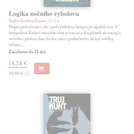
Logika nočního rybolovu
Scalia Cristina Cassar
| Kniha
Nejen pod svícnem, ale i pod rybářskou lampou je největší tma. V
listopadové Katánii nezvykle vane scirocco a dva přátelé se vracejí z
nočního rybolovu bez úlovku, zato s podezřením, že byli svědky
čehosi…
Zasielame do 12 dní
18,24 €
18,80 €
?