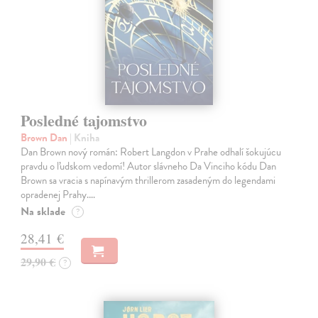
Posledné tajomstvo
Brown Dan
| Kniha
Dan Brown nový román: Robert Langdon v Prahe odhalí šokujúcu
pravdu o ľudskom vedomí! Autor slávneho Da Vinciho kódu Dan
Brown sa vracia s napínavým thrillerom zasadeným do legendami
opradenej Prahy.…
Na sklade
?
28,41 €
29,90 €
?