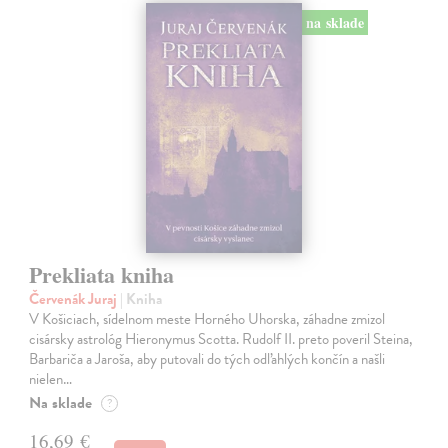
na sklade
Prekliata kniha
Červenák Juraj
| Kniha
V Košiciach, sídelnom meste Horného Uhorska, záhadne zmizol
cisársky astrológ Hieronymus Scotta. Rudolf II. preto poveril Steina,
Barbariča a Jaroša, aby putovali do tých odľahlých končín a našli
nielen…
Na sklade
?
16,69 €