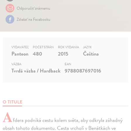
Odporučiť známemu
Zdielať na Facebooku
VYDAVATEĽ
POČET STRÁN
ROK VYDANIA
JAZYK
Panteon
480
2015
Čeština
VÄZBA
EAN
Tvrdá väzba / Hardback
9788087697016
O TITULE
A
fdera podniká cestu kolem světa, aby odkryla záhadný
obsah tohoto dokumentu. Cesta vrcholí v Benátkách ve