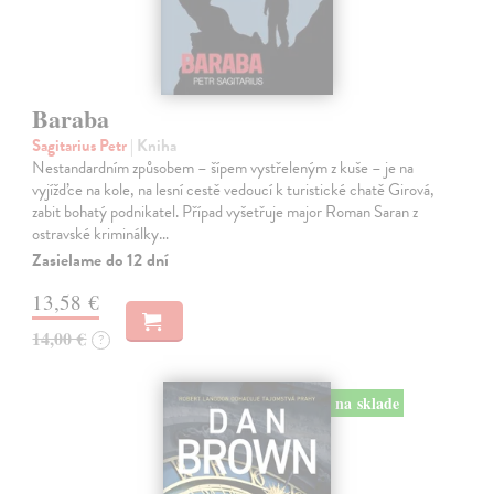
Baraba
Sagitarius Petr
| Kniha
Nestandardním způsobem – šípem vystřeleným z kuše – je na
vyjížďce na kole, na lesní cestě vedoucí k turistické chatě Girová,
zabit bohatý podnikatel. Případ vyšetřuje major Roman Saran z
ostravské kriminálky…
Zasielame do 12 dní
13,58 €
14,00 €
?
na sklade