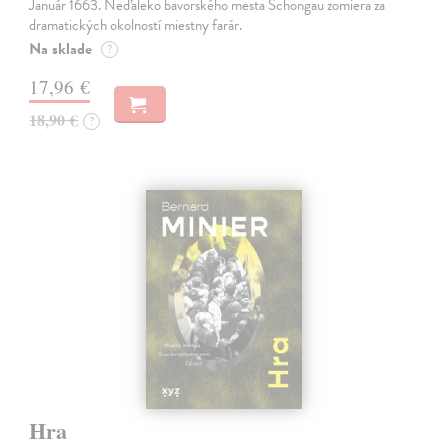
Január 1663. Neďaleko bavorského mesta Schongau zomiera za
dramatických okolností miestny farár.
Na sklade
?
17,96 €
18,90 €
?
Hra