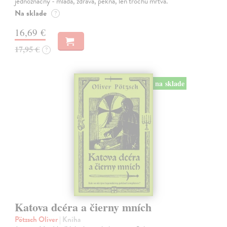
jednoznačný - mladá, zdravá, pekná, len trochu mŕtva.
Na sklade
?
16,69 €
17,95 €
?
na sklade
Katova dcéra a čierny mních
Pötzsch Oliver
| Kniha