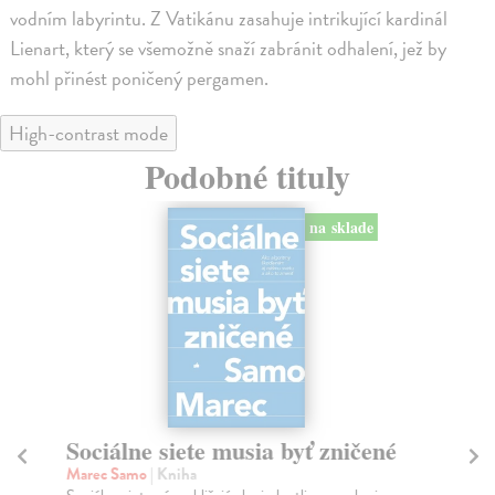
vodním labyrintu. Z Vatikánu zasahuje intrikující kardinál
Lienart, který se všemožně snaží zabránit odhalení, jež by
mohl přinést poničený pergamen.
High-contrast mode
Podobné tituly
na sklade
Sociálne siete musia byť zničené
S
K
Marec Samo
| Kniha