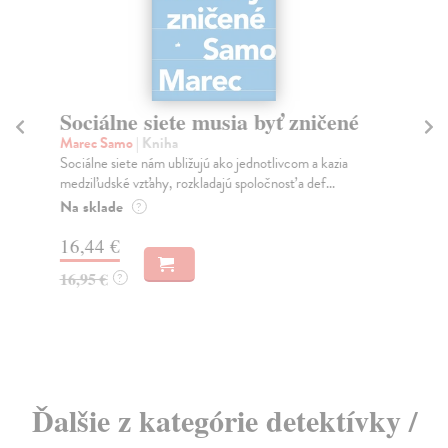
Sociálne siete musia byť zničené
S
K
Marec Samo
| Kniha
Sociálne siete nám ubližujú ako jednotlivcom a kazia
Mik
medziľudské vzťahy, rozkladajú spoločnosť a def...
Mon
o k
Na sklade
?
Na
16,44 €
23
16,95 €
?
24
Ďalšie z kategórie detektívky /