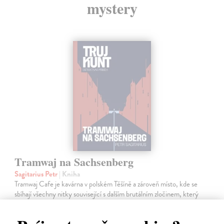
mystery
Tramwaj na Sachsenberg
Sagitarius Petr
| Kniha
Tramwaj Cafe je kavárna v polském Těšíně a zároveň místo, kde se
sbíhají všechny nitky související s dalším brutálním zločinem, který
musí vyřešit Roman Saran, major ostravské kriminálky, a jeho tým.
Jak…