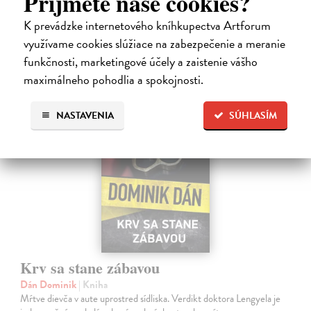
Príjmete naše cookies?
Zasielame do 12 dní
K prevádzke internetového kníhkupectva Artforum
15,91 €
využívame cookies slúžiace na zabezpečenie a meranie
16,40 €
?
funkčnosti, marketingové účely a zaistenie vášho
maximálneho pohodlia a spokojnosti.
na sklade
NASTAVENIA
SÚHLASÍM
Krv sa stane zábavou
Dán Dominik
| Kniha
Mŕtve dievča v aute uprostred sídliska. Verdikt doktora Lengyela je