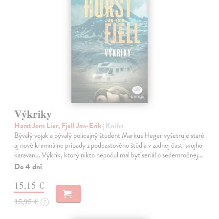
Výkriky
Horst Jorn Lier, Fjell Jan-Erik
| Kniha
Bývalý vojak a bývalý policajný študent Markus Heger vyšetruje staré
aj nové kriminálne prípady z podcastového štúdia v zadnej časti svojho
karavanu. Výkrik, ktorý nikto nepočul mal byť seriál o sedemročnej…
Do 4 dní
15,15 €
15,95 €
?