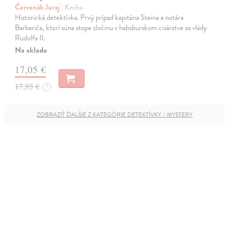
Červenák Juraj
| Kniha
Historická detektívka. Prvý prípad kapitána Steina a notára
Barbariča, ktorí súna stope zločinu v habsburskom cisárstve za vlády
Rudolfa II.
Na sklade
17,05 €
17,95 €
?
ZOBRAZIŤ ĎALŠIE Z KATEGÓRIE DETEKTÍVKY / MYSTERY