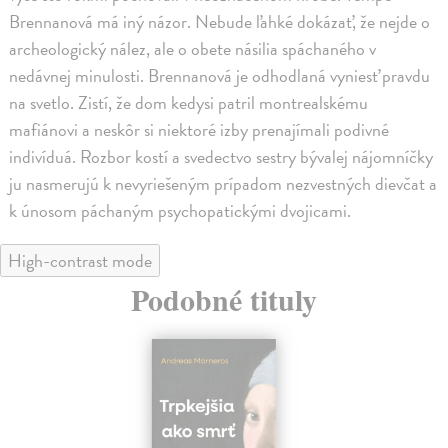
Brennanová má iný názor. Nebude ľahké dokázať, že nejde o
archeologický nález, ale o obete násilia spáchaného v
nedávnej minulosti. Brennanová je odhodlaná vyniesť pravdu
na svetlo. Zistí, že dom kedysi patril montrealskému
mafiánovi a neskôr si niektoré izby prenajímali podivné
indivíduá. Rozbor kostí a svedectvo sestry bývalej nájomníčky
ju nasmerujú k nevyriešeným prípadom nezvestných dievčat a
k únosom páchaným psychopatickými dvojicami.
High-contrast mode
Podobné tituly