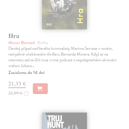
Hra
Minier Bernard
| Kniha
Devátý případ ostříleného kriminalisty Martina Servaze v novém,
netrpělivě očekávaném thrilleru Bernarda Miniera. Když se na
internetu začne šířit true crime podcast o nepolapitelném sériovém
vrahovi Julianu…
Zasielame do 14 dní
21,33 €
21,99 €
?