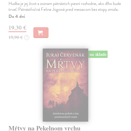
Hudba je jej život a zoznam pätnástich piesní rozhodne, ako dlho bude
trvať. Pätnásťročná Feline Jogowá pred mesiacom bez stopy zmizla.
Do 4 dní
19,30 €
19,90 €
?
na sklade
Mŕtvy na Pekelnom vrchu