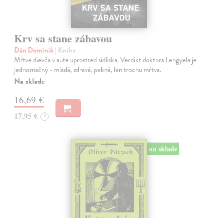
Krv sa stane zábavou
Dán Dominik
| Kniha
Mŕtve dievča v aute uprostred sídliska. Verdikt doktora Lengyela je
jednoznačný - mladá, zdravá, pekná, len trochu mŕtva.
Na sklade
16,69 €
17,95 €
?
na sklade