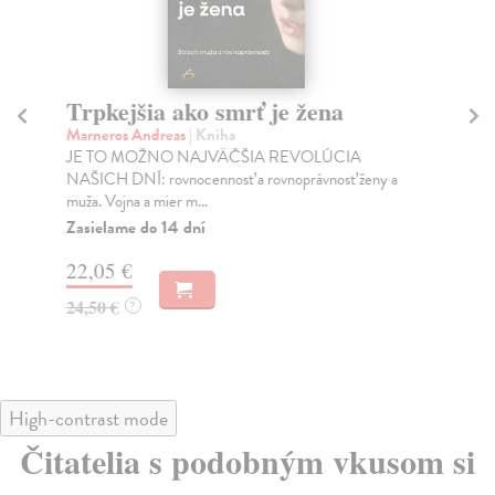
Trpkejšia ako smrť je žena
P
Marneros Andreas
| Kniha
Bor
JE TO MOŽNO NAJVÄČŠIA REVOLÚCIA
Tát
NAŠICH DNÍ: rovnocennosť a rovnoprávnosť ženy a
Bor
muža. Vojna a mier m...
Na
Zasielame do 14 dní
18
22,05 €
19
24,50 €
?
High-contrast mode
Čitatelia s podobným vkusom si