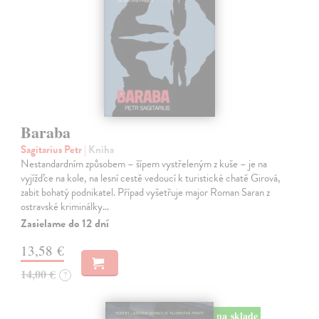
Baraba
Sagitarius Petr
| Kniha
Nestandardním způsobem – šípem vystřeleným z kuše – je na
vyjížďce na kole, na lesní cestě vedoucí k turistické chatě Girová,
zabit bohatý podnikatel. Případ vyšetřuje major Roman Saran z
ostravské kriminálky…
Zasielame do 12 dní
13,58 €
14,00 €
?
na sklade