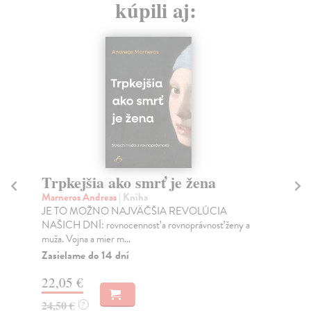
kúpili aj:
Trpkejšia ako smrť je žena
P
Marneros Andreas
| Kniha
Bor
JE TO MOŽNO NAJVÄČŠIA REVOLÚCIA
Tát
NAŠICH DNÍ: rovnocennosť a rovnoprávnosť ženy a
Bor
muža. Vojna a mier m...
Na
Zasielame do 14 dní
18
22,05 €
19
24,50 €
?