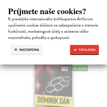
Tramwaj na Sachsenberg
Príjmete naše cookies?
Sagitarius Petr
| Kniha
Tramwaj Cafe je kavárna v polském Těšíně a zároveň místo, kde se
K prevádzke internetového kníhkupectva Artforum
sbíhají všechny nitky související s dalším brutálním zločinem, který
musí vyřešit Roman Saran, major ostravské kriminálky, a jeho tým.
využívame cookies slúžiace na zabezpečenie a meranie
Jak…
funkčnosti, marketingové účely a zaistenie vášho
Zasielame do 12 dní
maximálneho pohodlia a spokojnosti.
15,91 €
NASTAVENIA
SÚHLASÍM
16,40 €
?
na sklade