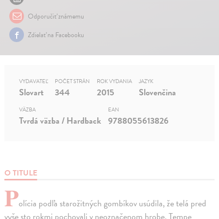
Odporučiť známemu
Zdielať na Facebooku
VYDAVATEĽ
POČET STRÁN
ROK VYDANIA
JAZYK
Slovart
344
2015
Slovenčina
VÄZBA
EAN
Tvrdá väzba / Hardback
9788055613826
O TITULE
P
olícia podľa starožitných gombíkov usúdila, že telá pred
vyše sto rokmi pochovali v neoznačenom hrobe. Tempe