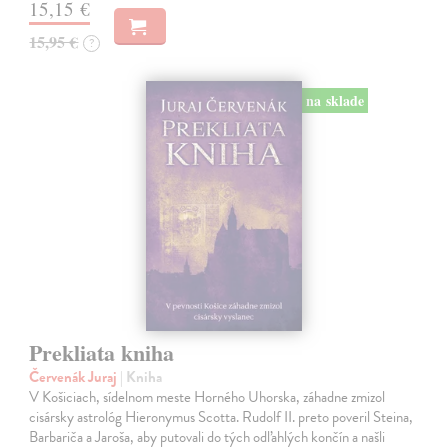
15,15 €
15,95 €
?
na sklade
Prekliata kniha
Červenák Juraj
| Kniha
V Košiciach, sídelnom meste Horného Uhorska, záhadne zmizol
cisársky astrológ Hieronymus Scotta. Rudolf II. preto poveril Steina,
Barbariča a Jaroša, aby putovali do tých odľahlých končín a našli