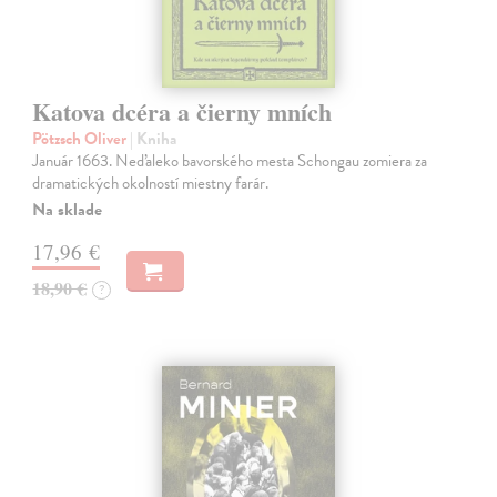
Katova dcéra a čierny mních
Pötzsch Oliver
| Kniha
Január 1663. Neďaleko bavorského mesta Schongau zomiera za
dramatických okolností miestny farár.
Na sklade
17,96 €
18,90 €
?