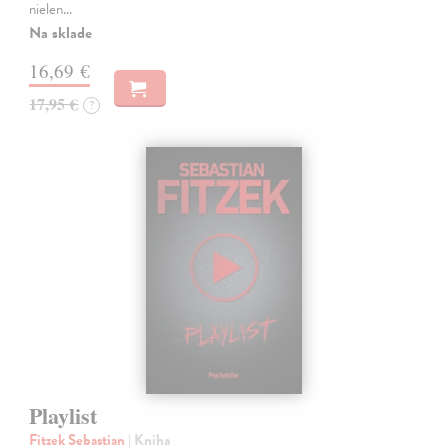
nielen…
Na sklade
16,69 €
17,95 €
?
Playlist
Fitzek Sebastian
| Kniha