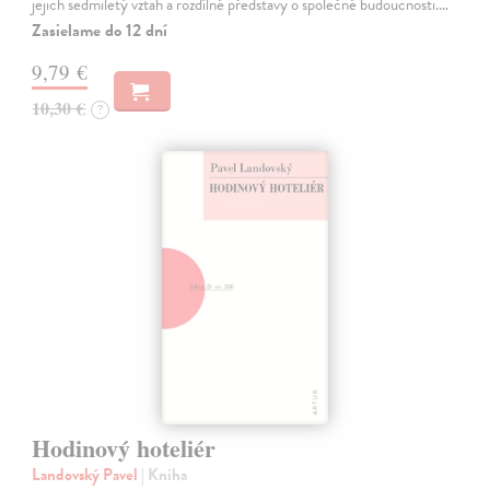
jejich sedmiletý vztah a rozdílné představy o společné budoucnosti.…
Zasielame do 12 dní
9,79 €
10,30 €
?
Hodinový hoteliér
Landovský Pavel
| Kniha