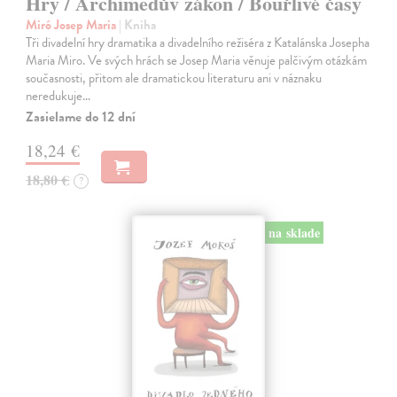
Hry / Archimedův zákon / Bouřlivé časy
Miró Josep Maria
| Kniha
Tři divadelní hry dramatika a divadelního režiséra z Katalánska Josepha
Maria Miro. Ve svých hrách se Josep Maria věnuje palčivým otázkám
současnosti, přitom ale dramatickou literaturu ani v náznaku
neredukuje…
Zasielame do 12 dní
18,24 €
18,80 €
?
na sklade