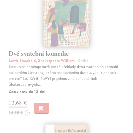
Dvě svatební komedie
Lewis Theobald, Shakespeare William
| Kniha
Tato kniha obsahuje nové české překlady dvou svatebních komedií –
oblíbeného žánru anglického renesančního divadla. „Tolik poprasku
pro nic“ (asi 1598–1599) je jednou z nejoblíbenějších
Shakespearových…
Zasielame do 12 dní
13,68 €
14,10 €
?