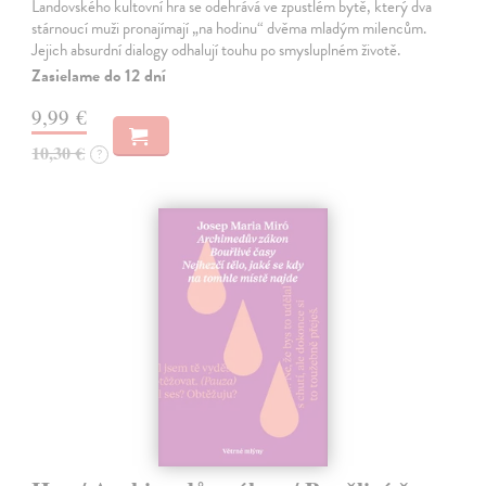
Landovského kultovní hra se odehrává ve zpustlém bytě, který dva
stárnoucí muži pronajímají „na hodinu“ dvěma mladým milencům.
Jejich absurdní dialogy odhalují touhu po smysluplném životě.
Zasielame do 12 dní
9,99 €
10,30 €
?