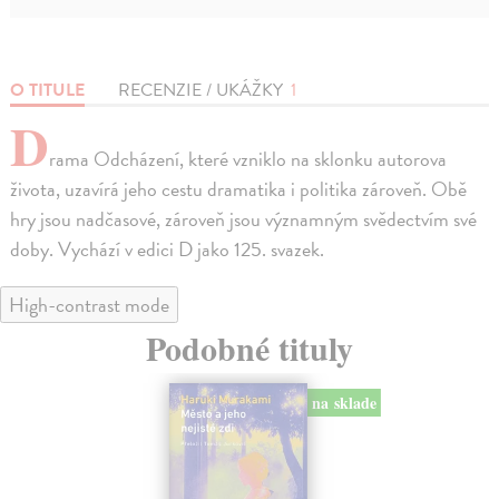
O TITULE
RECENZIE / UKÁŽKY
1
D
rama Odcházení, které vzniklo na sklonku autorova
života, uzavírá jeho cestu dramatika i politika zároveň. Obě
hry jsou nadčasové, zároveň jsou významným svědectvím své
doby. Vychází v edici D jako 125. svazek.
High-contrast mode
Podobné tituly
na sklade