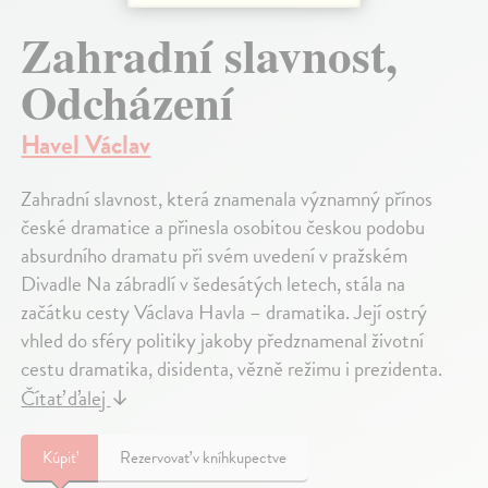
Zahradní slavnost,
Odcházení
Havel Václav
Zahradní slavnost, která znamenala významný přínos
české dramatice a přinesla osobitou českou podobu
absurdního dramatu při svém uvedení v pražském
Divadle Na zábradlí v šedesátých letech, stála na
začátku cesty Václava Havla – dramatika. Její ostrý
vhled do sféry politiky jakoby předznamenal životní
cestu dramatika, disidenta, vězně režimu i prezidenta.
Čítať ďalej
↓
Kúpiť
Rezervovať v kníhkupectve