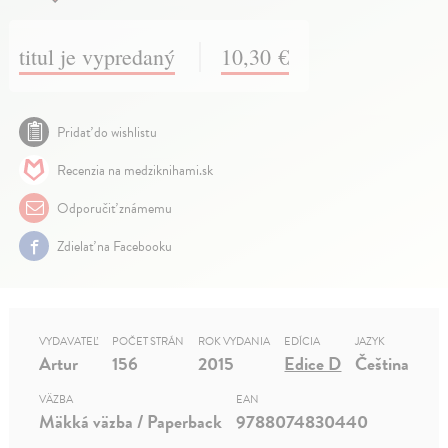
titul je vypredaný
10,30 €
Pridať do wishlistu
Recenzia na medziknihami.sk
Odporučiť známemu
Zdielať na Facebooku
VYDAVATEĽ
POČET STRÁN
ROK VYDANIA
EDÍCIA
JAZYK
Artur
156
2015
Edice D
Čeština
VÄZBA
EAN
Mäkká väzba / Paperback
9788074830440