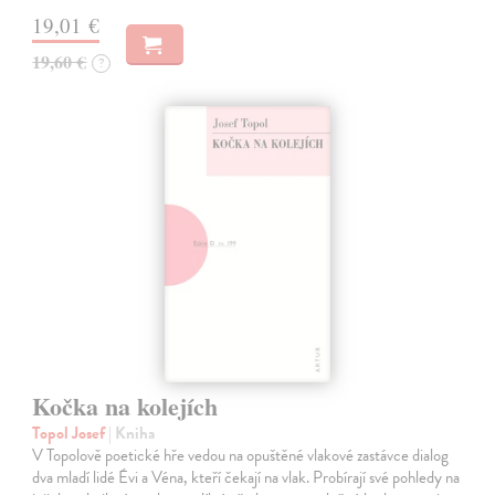
19,01 €
19,60 €
?
Kočka na kolejích
Topol Josef
| Kniha
V Topolově poetické hře vedou na opuštěné vlakové zastávce dialog
dva mladí lidé Évi a Véna, kteří čekají na vlak. Probírají své pohledy na