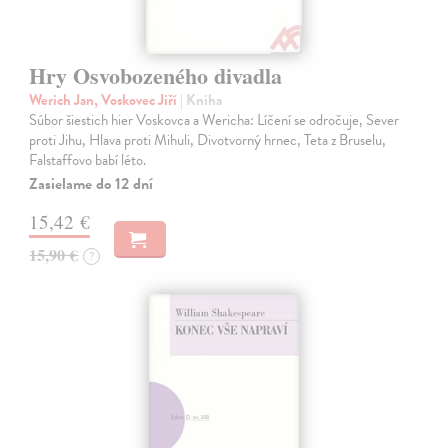
Hry Osvobozeného divadla
Werich Jan, Voskovec Jiří
| Kniha
Súbor šiestich hier Voskovca a Wericha: Líčení se odročuje, Sever
proti Jihu, Hlava proti Mihuli, Divotvorný hrnec, Teta z Bruselu,
Falstaffovo babí léto.
Zasielame do 12 dní
15,42 €
15,90 €
?