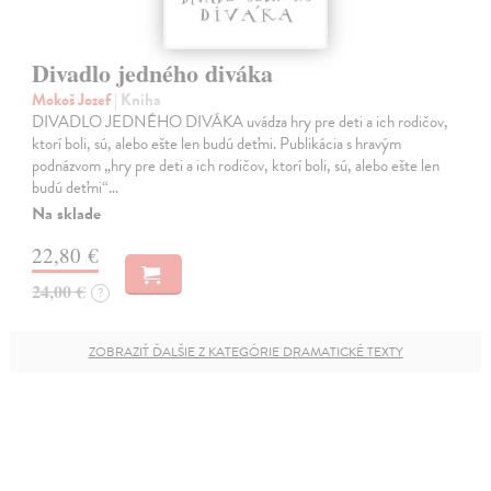
Divadlo jedného diváka
Mokoš Jozef
| Kniha
DIVADLO JEDNÉHO DIVÁKA uvádza hry pre deti a ich rodičov,
ktorí boli, sú, alebo ešte len budú deťmi. Publikácia s hravým
podnázvom „hry pre deti a ich rodičov, ktorí boli, sú, alebo ešte len
budú deťmi“…
Na sklade
22,80 €
24,00 €
?
ZOBRAZIŤ ĎALŠIE Z KATEGÓRIE DRAMATICKÉ TEXTY