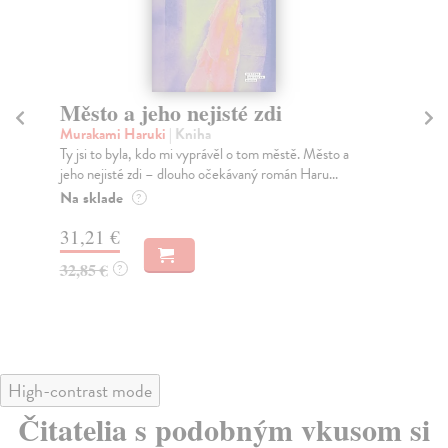
Město a jeho nejisté zdi
Tr
Murakami Haruki
| Kniha
Ma
Ty jsi to byla, kdo mi vyprávěl o tom městě. Město a
JE
jeho nejisté zdi – dlouho očekávaný román Haru...
NAŠ
muž
Na sklade
?
Za
31,21 €
22
32,85 €
?
24
High-contrast mode
Čitatelia s podobným vkusom si