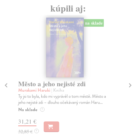
kúpili aj:
na sklade
Město a jeho nejisté zdi
Tr
Murakami Haruki
| Kniha
Ma
Ty jsi to byla, kdo mi vyprávěl o tom městě. Město a
JE
jeho nejisté zdi – dlouho očekávaný román Haru...
NAŠ
muž
Na sklade
?
Za
31,21 €
22
32,85 €
?