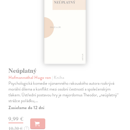
Neúplatný
Hofmannsthal Hugo von
| Kniha
Psychologická komedie významného rakouského autora rozkrývá
morální dilema a konflikt mezi osobní čestností a společenským
tlakem. Ústřední postavou hry je majordomus Theodor, „neúplatný“
strážce pořádku,…
Zasielame do 12 dní
9,99 €
10,30 €
?