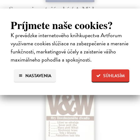
Sen noci svatojánské / A Midsummer
Night`s Dream
Príjmete naše cookies?
Shakespeare William
| Kniha
Dvojjazyčné vydanie súborného Shakespearovho dramatického diela
K prevádzke internetového kníhkupectva Artforum
v preklade Martina Hilského.
využívame cookies slúžiace na zabezpečenie a meranie
Zasielame do 12 dní
funkčnosti, marketingové účely a zaistenie vášho
15,04 €
maximálneho pohodlia a spokojnosti.
15,50 €
?
NASTAVENIA
SÚHLASÍM