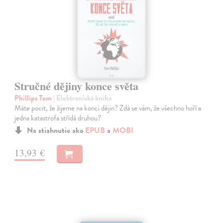
Stručné dějiny konce světa
Phillips Tom
| Elektronická kniha
Máte pocit, že žijeme na konci dějin? Zdá se vám, že všechno hoří a
jedna katastrofa střídá druhou?
Na stiahnutie ako
EPUB
a
MOBI
13,93 €