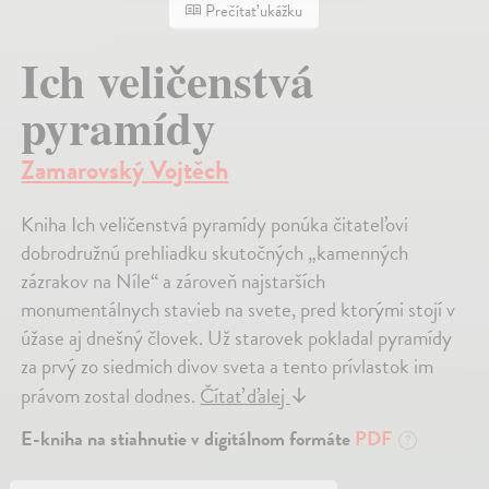
Prečítať ukážku
Ich veličenstvá
pyramídy
Zamarovský Vojtěch
Kniha Ich veličenstvá pyramídy ponúka čitateľovi
dobrodružnú prehliadku skutočných „kamenných
zázrakov na Níle“ a zároveň najstarších
monumentálnych stavieb na svete, pred ktorými stojí v
úžase aj dnešný človek. Už starovek pokladal pyramídy
za prvý zo siedmich divov sveta a tento prívlastok im
právom zostal dodnes.
Čítať ďalej
↓
E-kniha na stiahnutie v digitálnom formáte
PDF
?