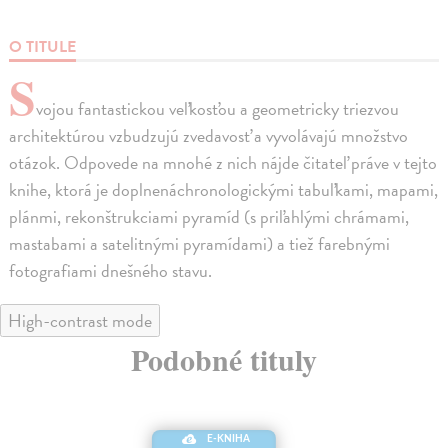
O TITULE
S
vojou fantastickou veľkosťou a geometricky triezvou
architektúrou vzbudzujú zvedavosť a vyvolávajú množstvo
otázok. Odpovede na mnohé z nich nájde čitateľ práve v tejto
knihe, ktorá je doplnenáchronologickými tabuľkami, mapami,
plánmi, rekonštrukciami pyramíd (s priľahlými chrámami,
mastabami a satelitnými pyramídami) a tiež farebnými
fotografiami dnešného stavu.
High-contrast mode
Podobné tituly
E-KNIHA