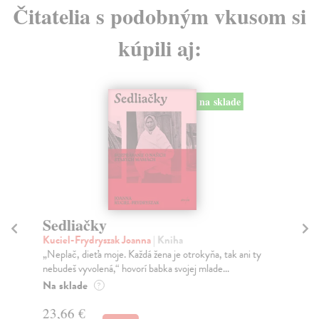
Čitatelia s podobným vkusom si
kúpili aj:
na sklade
Sedliačky
V
Kuciel-Frydryszak Joanna
| Kniha
Di
„Neplač, dieťa moje. Každá žena je otrokyňa, tak ani ty
Kul
nebudeš vyvolená,“ hovorí babka svojej mlade...
Did
Na sklade
Na
?
23,66 €
17