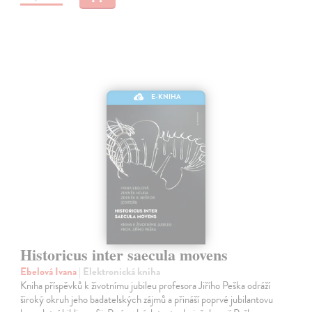
E-KNIHA
Historicus inter saecula movens
Ebelová Ivana
| Elektronická kniha
Kniha příspěvků k životnímu jubileu profesora Jiřího Peška odráží
široký okruh jeho badatelských zájmů a přináší poprvé jubilantovu