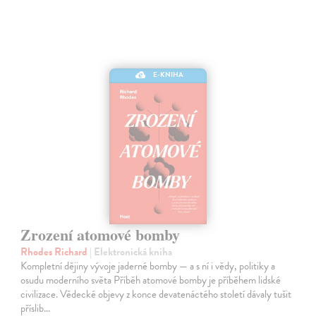
E-KNIHA
Zrození atomové bomby
Rhodes Richard
| Elektronická kniha
Kompletní dějiny vývoje jaderné bomby — a s ní i vědy, politiky a
osudu moderního světa Příběh atomové bomby je příběhem lidské
civilizace. Vědecké objevy z konce devatenáctého století dávaly tušit
příslib…