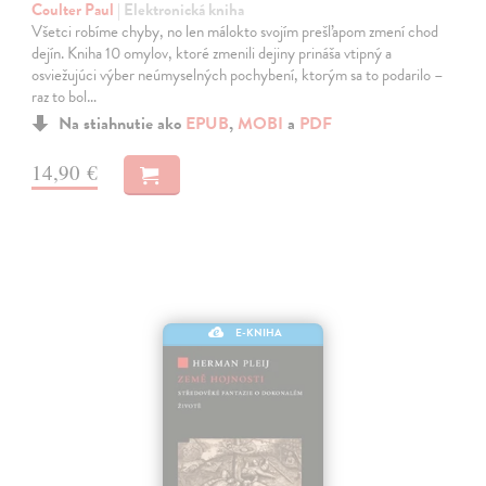
Coulter Paul
| Elektronická kniha
Všetci robíme chyby, no len málokto svojím prešľapom zmení chod
dejín. Kniha 10 omylov, ktoré zmenili dejiny prináša vtipný a
osviežujúci výber neúmyselných pochybení, ktorým sa to podarilo –
raz to bol…
Na stiahnutie ako
EPUB
,
MOBI
a
PDF
14,90 €
E-KNIHA