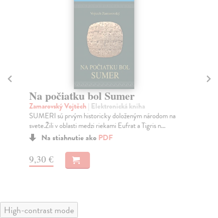
Na počiatku bol Sumer
G
Zamarovský Vojtěch
| Elektronická kniha
Za
SUMERI sú prvým historicky doloženým národom na
Kni
svete.Žili v oblasti medzi riekami Eufrat a Tigris n...
Hel
D..
Na stiahnutie ako
PDF
9,30 €
9,
High-contrast mode