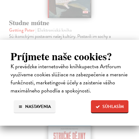
Studne mútne
Getting Peter
| Elektronická kniha
Sú ikonickými postavami našej kultúry. Postavili im sochy a
pomenovali po nich ulice, majú svoje nespochybniteľné miesto v
lexikónoch literatúry aj učebniciach, slovenské moderné umenie sa
Príjmete naše cookies?
bez nich nedá…
Na stiahnutie ako
EPUB
,
MOBI
a
PDF
K prevádzke internetového kníhkupectva Artforum
využívame cookies slúžiace na zabezpečenie a meranie
14,90 €
funkčnosti, marketingové účely a zaistenie vášho
maximálneho pohodlia a spokojnosti.
NASTAVENIA
SÚHLASÍM
E-KNIHA