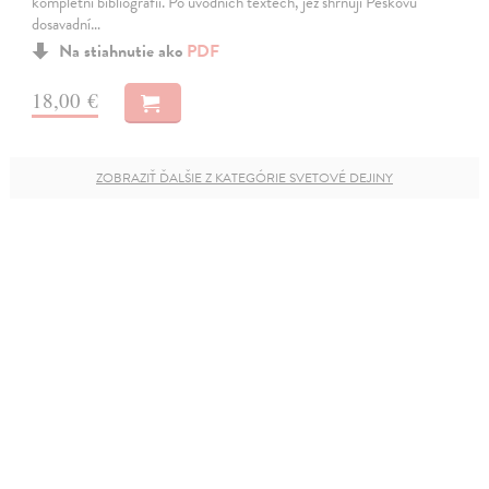
kompletní bibliografii. Po úvodních textech, jež shrnují Peškovu
dosavadní…
Na stiahnutie ako
PDF
18,00 €
ZOBRAZIŤ ĎALŠIE Z KATEGÓRIE SVETOVÉ DEJINY