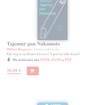
Tajemný pan Nakamoto
Wallace Benjamin
| Elektronická kniha
Kdo stojí za vynálezem bitcoinu? A proč se stále skrývá?
Na stiahnutie ako
EPUB
,
MOBI
a
PDF
20,49 €
E-KNIHA