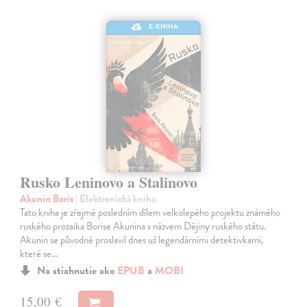
E-KNIHA
Rusko Leninovo a Stalinovo
Akunin Boris
| Elektronická kniha
Tato kniha je zřejmě posledním dílem velkolepého projektu známého
ruského prozaika Borise Akunina s názvem Dějiny ruského státu.
Akunin se původně proslavil dnes už legendárními detektivkami,
které se…
Na stiahnutie ako
EPUB
a
MOBI
15,00 €