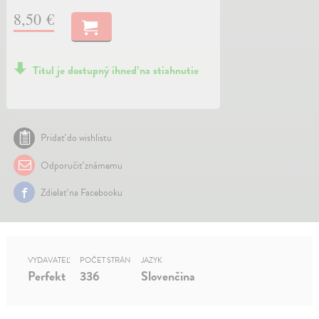
8,50 €
Titul je dostupný ihneď na stiahnutie
Pridať do wishlistu
Odporučiť známemu
Zdielať na Facebooku
VYDAVATEĽ
POČET STRÁN
JAZYK
Perfekt
336
Slovenčina