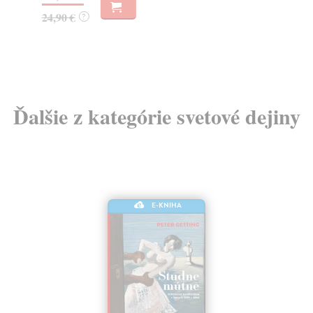
24,90 €
18
?
Ďalšie z kategórie svetové dejiny
E-KNIHA