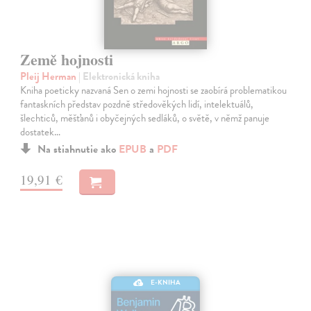
Země hojnosti
Pleij Herman
| Elektronická kniha
Kniha poeticky nazvaná Sen o zemi hojnosti se zaobírá problematikou
fantaskních představ pozdně středověkých lidí, intelektuálů,
šlechticů, měšťanů i obyčejných sedláků, o světě, v němž panuje
dostatek…
Na stiahnutie ako
EPUB
a
PDF
19,91 €
E-KNIHA