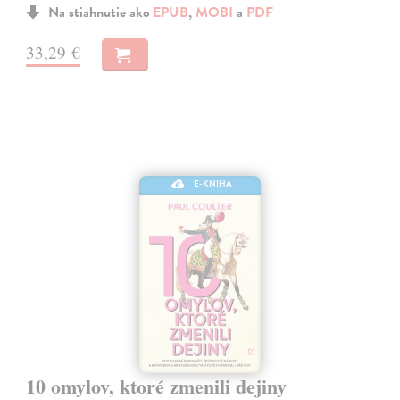
Na stiahnutie ako
EPUB
,
MOBI
a
PDF
33,29 €
E-KNIHA
10 omylov, ktoré zmenili dejiny