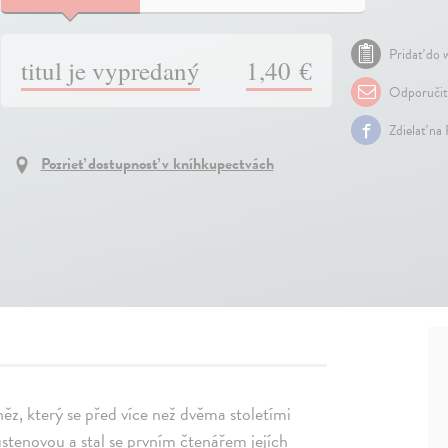
Pridať do w
titul je vypredaný
1,40 €
Odporuči
Zdielať na
Pozrieť dostupnosť v kníhkupectvách
něz, který se před více než dvěma stoletími
stenovou a stal se prvním čtenářem jejích