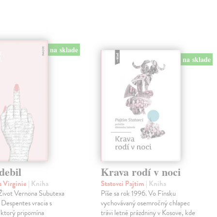
na sklade
na sklade
debil
Krava rodí v noci
 Virginie
| Kniha
Statovci Pajtim
| Kniha
i Život Vernona Subutexa
Píše sa rok 1996. Vo Fínsku
e Despentes vracia s
vychovávaný osemročný chlapec
ktorý pripomína
trávi letné prázdniny v Kosove, kde