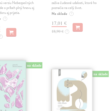
snú verziu Nebezpečných
zažíva čudesné udalosti, ktoré ho
Ide o príbeh plný hnevu aj
poznačia na celý život.
oru aj prijatia.
Na sklade
?
e
?
17,01 €
€
18,90 €
?
?
na sklade
na sklade