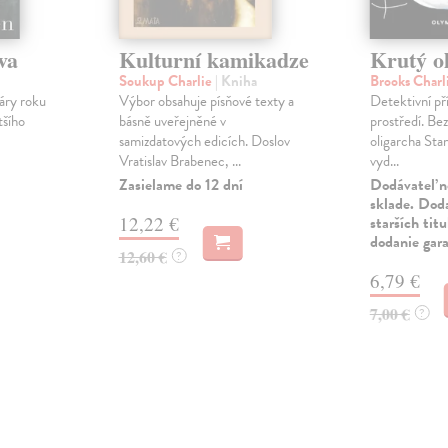
va
Kulturní kamikadze
Krutý o
Soukup Charlie
| Kniha
Brooks Charl
áry roku
Výbor obsahuje písňové texty a
Detektivní př
tšího
básně uveřejněné v
prostředí. Be
samizdatových edicích. Doslov
oligarcha Stan
Vratislav Brabenec, ...
vyd...
Zasielame do 12 dní
Dodávateľ n
sklade. Doda
12,22 €
starších tit
dodanie gar
12,60 €
?
6,79 €
7,00 €
?