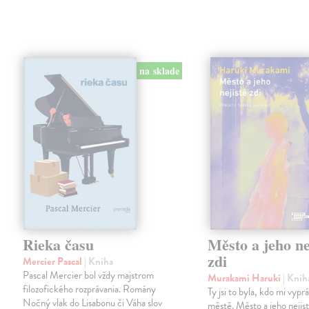
na sklade
Rieka času
Město a jeho ne
zdi
Mercier Pascal
| Kniha
Pascal Mercier bol vždy majstrom
Murakami Haruki
| Knih
filozofického rozprávania. Romány
Ty jsi to byla, kdo mi vypr
Nočný vlak do Lisabonu či Váha slov
městě. Město a jeho nejist