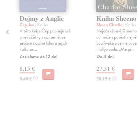
Dojmy z Anglie
Kniha Sheeno
Čep Jan
| Kniha
Sheen Charlie
| Kniha
V této knize Čep popisuje své
Nejočekávanější memo
první zážitky z cizí země, ze
od muže s pověstí nejvě
setkání s cizími lidmi a jejich
bouřliváka a černé ovce
kulturou...
Hollywoodu. „Mé př...
Zasielame do 12 dní
Do 4 dní
8,15 €
27,31 €
8,40 €
28,15 €
?
?