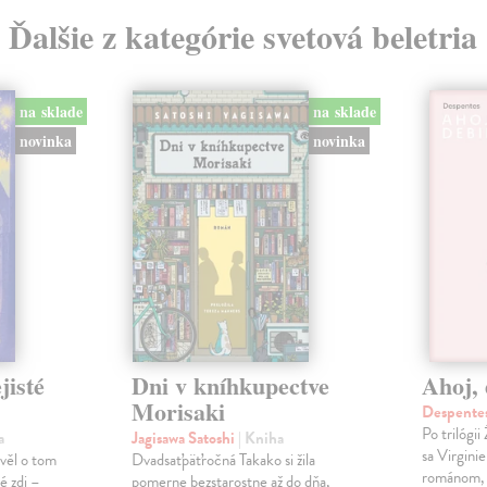
Ďalšie z kategórie svetová beletria
na sklade
na sklade
novinka
novinka
jisté
Dni v kníhkupectve
Ahoj, 
Morisaki
Despentes
Po trilógi
a
Jagisawa Satoshi
| Kniha
sa Virgini
ávěl o tom
Dvadsaťpäťročná Takako si žila
románom, 
é zdi –
pomerne bezstarostne až do dňa,