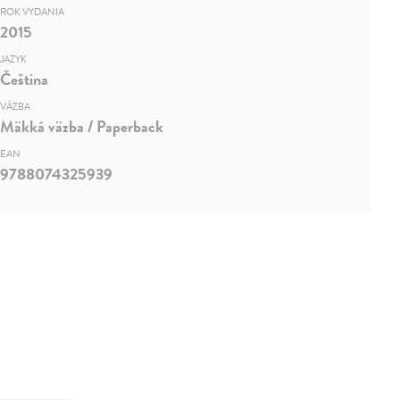
ROK VYDANIA
2015
JAZYK
Čeština
VÄZBA
Mäkká väzba / Paperback
EAN
9788074325939