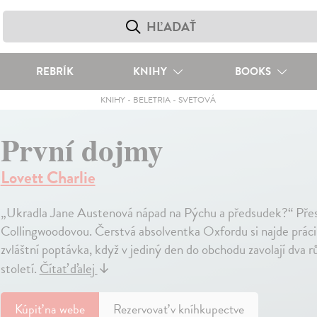
REBRÍK
KNIHY
BOOKS
KNIHY
-
BELETRIA
-
SVETOVÁ
První dojmy
Lovett Charlie
„Ukradla Jane Austenová nápad na Pýchu a předsudek?“ Přesn
Collingwoodovou. Čerstvá absolventka Oxfordu si najde práci 
zvláštní poptávka, když v jediný den do obchodu zavolají dva růz
století.
Čítať ďalej
↓
Kúpiť
na webe
Rezervovať v kníhkupectve