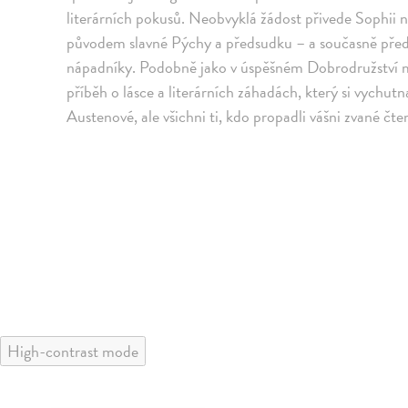
literárních pokusů. Neobvyklá žádost přivede Sophii na
původem slavné Pýchy a předsudku – a současně před
nápadníky. Podobně jako v úspěšném Dobrodružství mi
příběh o lásce a literárních záhadách, který si vychut
Austenové, ale všichni ti, kdo propadli vášni zvané čten
High-contrast mode