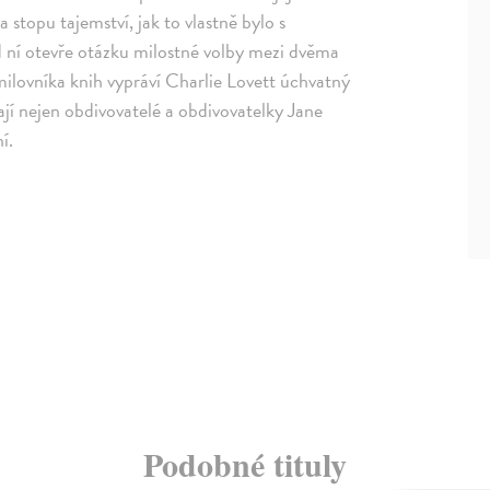
 stopu tajemství, jak to vlastně bylo s
 ní otevře otázku milostné volby mezi dvěma
lovníka knih vypráví Charlie Lovett úchvatný
nají nejen obdivovatelé a obdivovatelky Jane
í.
Podobné tituly