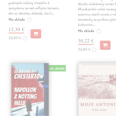
podnietili milióny čitateľov k
dlouho očekávaný román 
zamysleniu sa nad veľkými témami,
Murakamiho volně navazuj
ako sú identita, sloboda, čas či…
autorovu starší novelu z r
Na sklade
tematicky se prolíná s jeh
?
kultovním…
12,30 €
Na sklade
?
12,95 €
?
30,22 €
32,85 €
?
na sklade