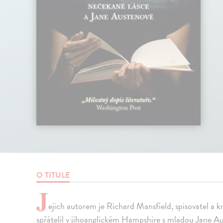
O TITULE
J
ejich autorem je Richard Mansfield, spisovatel a k
spřátelil v jihoanglickém Hampshire s mladou Jane Au