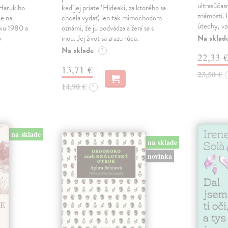
ultrasúča
Harukiho
keď jej priateľ Hideaki, za ktorého sa
známostí. 
e na
chcela vydať, len tak mimochodom
útechy, vzd
oku 1980 a
oznámi, že ju podvádza a žení sa s
Na sklad
o
inou. Jej život sa zrazu rúca.
Na sklade
?
22,33 
13,71 €
23,50 €
14,90 €
?
na sklade
na sklade
novinka