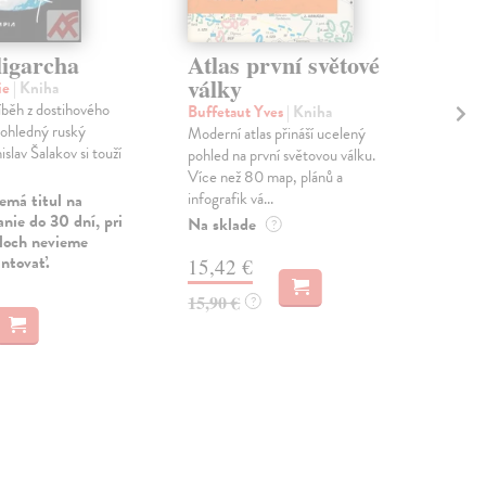
ligarcha
Atlas první světové
Pr
války
de
ie
| Kniha
íběh z dostihového
Buffetaut Yves
| Kniha
Čor
zohledný ruský
Moderní atlas přináší ucelený
Prvn
islav Šalakov si touží
pohled na první světovou válku.
zahá
Více než 80 map, plánů a
zás
infografik vá...
tvář
emá titul na
nie do 30 dní, pri
Na sklade
Na 
?
uloch nevieme
antovať.
15,42 €
16
15,90 €
16,
?