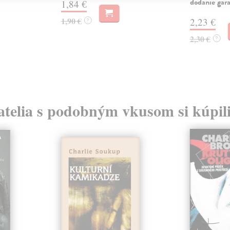
dodanie gar
1,84 €
1,90 €
2,23 €
?
2,30 €
?
atelia s podobným vkusom si kúpili