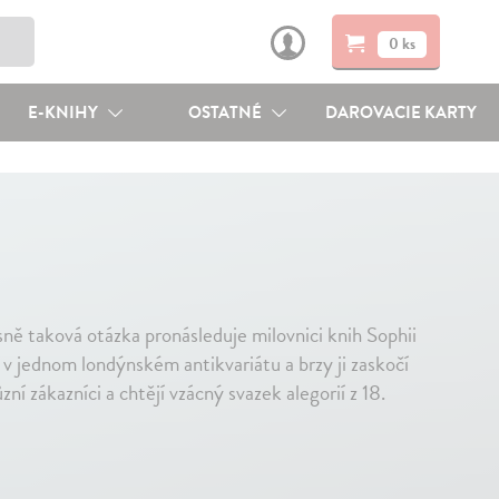
0 ks
E-KNIHY
OSTATNÉ
DAROVACIE KARTY
ě taková otázka pronásleduje milovnici knih Sophii
v jednom londýnském antikvariátu a brzy ji zaskočí
ní zákazníci a chtějí vzácný svazek alegorií z 18.