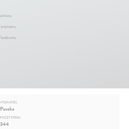
ishlistu
ť známemu
 Facebooku
VYDAVATEĽ
Paseka
POČET STRÁN
344