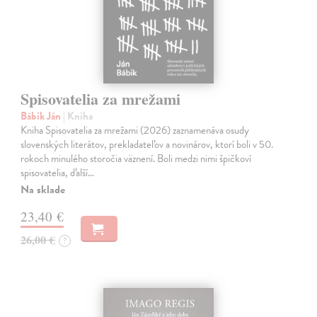
Spisovatelia za mrežami
Bábik Ján
| Kniha
Kniha Spisovatelia za mrežami (2026) zaznamenáva osudy
slovenských literátov, prekladateľov a novinárov, ktorí boli v 50.
rokoch minulého storočia väznení. Boli medzi nimi špičkoví
spisovatelia, ďalší…
Na sklade
23,40 €
26,00 €
?