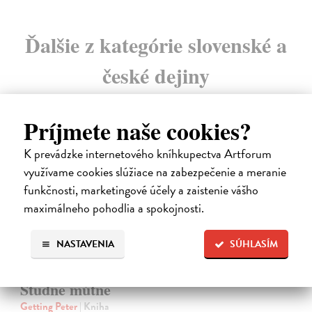
Ďalšie z kategórie slovenské a
české dejiny
Príjmete naše cookies?
na sklade
K prevádzke internetového kníhkupectva Artforum
využívame cookies slúžiace na zabezpečenie a meranie
funkčnosti, marketingové účely a zaistenie vášho
maximálneho pohodlia a spokojnosti.
NASTAVENIA
SÚHLASÍM
Studne mútne
Getting Peter
| Kniha