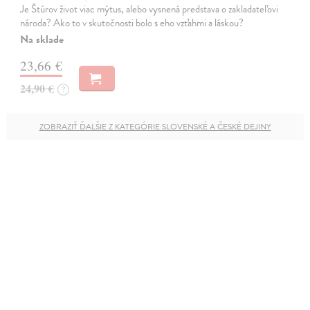
Je Štúrov život viac mýtus, alebo vysnená predstava o zakladateľovi
národa? Ako to v skutočnosti bolo s eho vzťahmi a láskou?
Na sklade
23,66 €
24,90 €
?
ZOBRAZIŤ ĎALŠIE Z KATEGÓRIE SLOVENSKÉ A ČESKÉ DEJINY