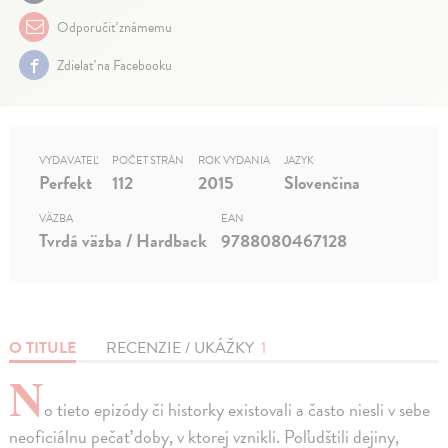
Odporučiť známemu
Zdielať na Facebooku
VYDAVATEĽ
POČET STRÁN
ROK VYDANIA
JAZYK
Perfekt
112
2015
Slovenčina
VÄZBA
EAN
Tvrdá väzba / Hardback
9788080467128
O TITULE
RECENZIE / UKÁŽKY
1
N
o tieto epizódy či historky existovali a často niesli v sebe
neoficiálnu pečať doby, v ktorej vznikli. Poľudštili dejiny,