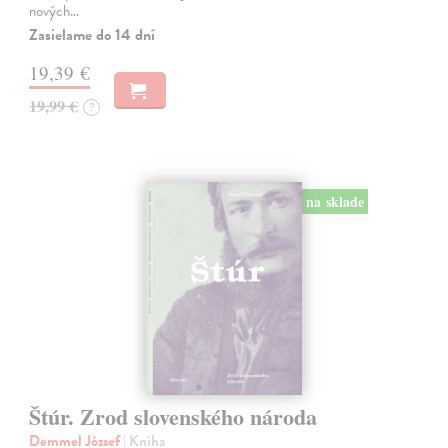
nových…
Zasielame do 14 dní
19,39 €
19,99 €
?
na sklade
Štúr. Zrod slovenského národa
Demmel József
| Kniha