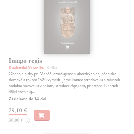
Imago regis
Kucharská Veronika
| Kniha
Obdobie bitky pri Moháči označujeme v uhorských dejinách ako
zlomové a rokom 1526 vymedzujeme koniec stredoveku a začiatok
obdobia novoveku v našom, stredoeurópskom, priestore. Napriek
dôležitosti a aj…
Zasielame do 14 dní
29,10 €
30,00 €
?