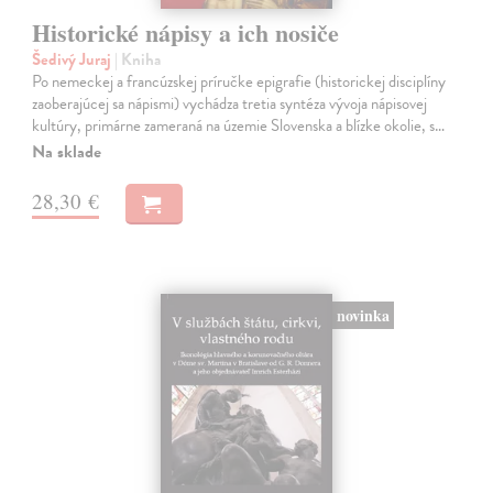
Historické nápisy a ich nosiče
Šedivý Juraj
| Kniha
Po nemeckej a francúzskej príručke epigrafie (historickej disciplíny
zaoberajúcej sa nápismi) vychádza tretia syntéza vývoja nápisovej
kultúry, primárne zameraná na územie Slovenska a blízke okolie, s…
Na sklade
28,30 €
novinka