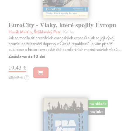
EuroCity - Vlaky, které spojily Evropu
Harák Martin, Šťáhlavský Petr
| Kniha
Jak se zrodila síť prestižních evropských expresů a jak se její vývoj
promítl do železniční dopravy v České republice? To vám přiblíží
publikace o historii evropské sítě komfortních mezinárodních vlaků,…
Zasielame do 10 dní
19,43 €
20,89 €
?
na sklade
novinka