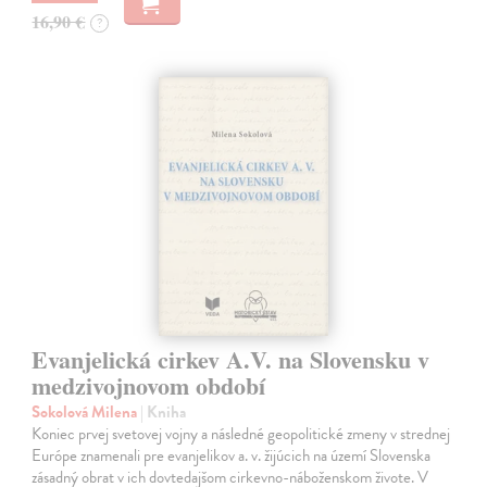
16,90 €
?
Evanjelická cirkev A.V. na Slovensku v
medzivojnovom období
Sokolová Milena
| Kniha
Koniec prvej svetovej vojny a následné geopolitické zmeny v strednej
Európe znamenali pre evanjelikov a. v. žijúcich na území Slovenska
zásadný obrat v ich dovtedajšom cirkevno-náboženskom živote. V