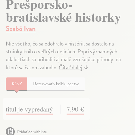
Prešporsko-
bratislavské historky
Szabó Ivan
Nie všetko, čo sa odohralo v histórii, sa dostalo na
stránky kníh o veľkých dejinách. Popri významných
udalostiach sa prihodili aj malé vzrušujúce príhody, na
ktoré sa časom zabudlo.
Čítať ďalej
↓
Kúpiť
Rezervovať v kníhkupectve
titul je vypredaný
7,90 €
Pridať do wishlistu