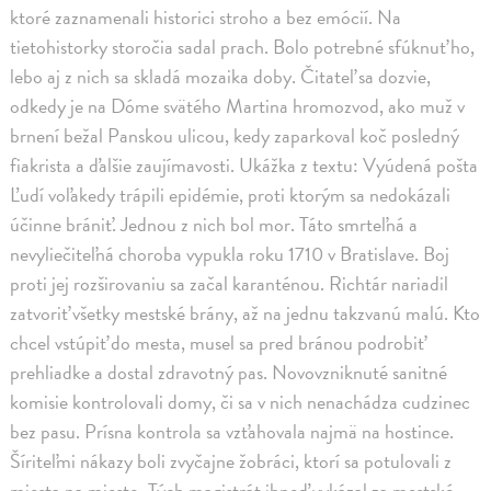
ktoré zaznamenali historici stroho a bez emócií. Na
tietohistorky storočia sadal prach. Bolo potrebné sfúknuť ho,
lebo aj z nich sa skladá mozaika doby. Čitateľ sa dozvie,
odkedy je na Dóme svätého Martina hromozvod, ako muž v
brnení bežal Panskou ulicou, kedy zaparkoval koč posledný
fiakrista a ďalšie zaujímavosti. Ukážka z textu: Vyúdená pošta
Ľudí voľakedy trápili epidémie, proti ktorým sa nedokázali
účinne brániť. Jednou z nich bol mor. Táto smrteľná a
nevyliečiteľná choroba vypukla roku 1710 v Bratislave. Boj
proti jej rozširovaniu sa začal karanténou. Richtár nariadil
zatvoriť všetky mestské brány, až na jednu takzvanú malú. Kto
chcel vstúpiť do mesta, musel sa pred bránou podrobiť
prehliadke a dostal zdravotný pas. Novovzniknuté sanitné
komisie kontrolovali domy, či sa v nich nenachádza cudzinec
bez pasu. Prísna kontrola sa vzťahovala najmä na hostince.
Šíriteľmi nákazy boli zvyčajne žobráci, ktorí sa potulovali z
miesta na miesto. Tých magistrát ihneď vykázal za mestské