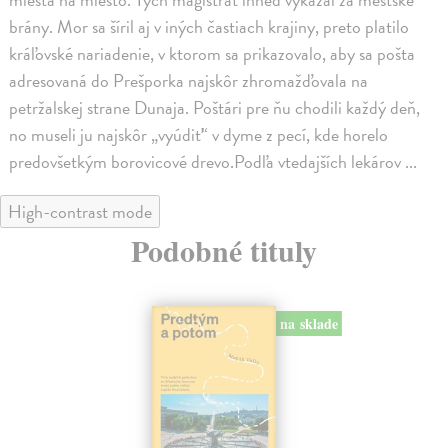
brány. Mor sa šíril aj v iných častiach krajiny, preto platilo
kráľovské nariadenie, v ktorom sa prikazovalo, aby sa pošta
adresovaná do Prešporka najskôr zhromažďovala na
petržalskej strane Dunaja. Poštári pre ňu chodili každý deň,
no museli ju najskôr „vyúdiť“ v dyme z pecí, kde horelo
predovšetkým borovicové drevo.Podľa vtedajších lekárov ...
High-contrast mode
Podobné tituly
na sklade