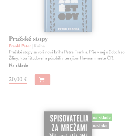
Pražské stopy
Frankl Peter
| Kniha
Pražské stopy sa volá nová kniha Petra Frankla. Píše v nej o židoch zo
Žiliny, ktorí študovali a pôsobili v terajšom hlavnom meste ČR.
Na sklade
20,00 €
na sklade
novinka