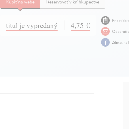
Kúpiť
na webe
Rezervovať v kníhkupectve
Pridať do w
titul je vypredaný
4,75 €
Odporuči
Zdielať na