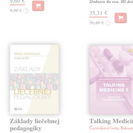
9,60 €
Dodanie do cca. 30 dní
9,90 €
?
35,31 €
36,40 €
?
Základy liečebnej
Talking Medici
pedagogiky
Čermáková Iveta, Bakuso