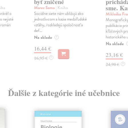
byť zničené
prichád
sme. Ka
iha
Marec Samo
| Kniha
právěl o
Sociálne siete nám ubližujú ako
Mikloško Fra
o nejisté
jednotlivcom a kazia medziľudské
Monograficky
ý román
vzťahy, rozkladajú spoločnosť a
publikácia pri
def...
kľúčových pr
historického u
Na sklade
?
Na sklade
16,44 €
23,16 €
16,95 €
?
24,90 €
?
Ďalšie z kategórie iné učebnice