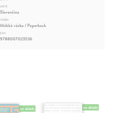
JAZYK
Slovenčina
VÄZBA
Mäkká väzba / Paperback
EAN
9788007023536
na sklade
na sklade