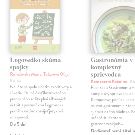
Logovedko skúma
Gastronómia v 
spojky
komplexný
sprievodca
Ruhalovská Mária, Tokárová Oľga
|
Kniha
Kompasová Katarína
| K
Naučte sa spolu s deťmi tvoriť vety a
Publikácia Gastronómia v 
súvetia. Druhá časť ilustrovaného
komplexný sprievodca od 
pracovného zošita plná zábavných
Kompasovej ponúka ucele
aktivít s postavičkou Logovedka
na svet gastronómie z teo
pomáha deťom rozvíjať jazykové
aj praktického hľadiska. Kn
schopnosti.
určená študentom
gastronomických…
Do 5 dní
Dodávateľ nemá titul n