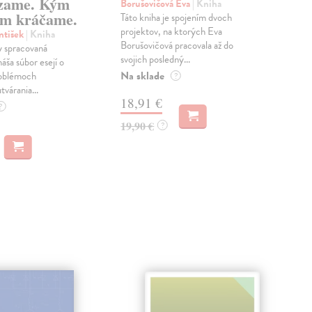
zame. Kým
Borušovičová Eva
| Kniha
Kun
m kráčame.
Táto kniha je spojením dvoch
Poma
projektov, na ktorých Eva
čty
ntišek
| Kniha
Borušovičová pracovala až do
naps
 spracovaná
svojich posledný...
česk
náša súbor esejí o
Na sklade
Na 
oblémoch
?
tvárania...
18,91 €
14
?
19,90 €
15,
?