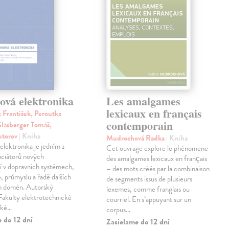
ová elektronika
Les amalgames
lexicaux en français
 František, Peroutka
contemporain
lasberger Tomáš,
autorov
| Kniha
Mudrochová Radka
| Kniha
lektronika je jedním z
Cet ouvrage explore le phénomene
niciátorů nových
des amalgames lexicaux en français
í v dopravních systémech,
– des mots créés par la combinaison
, průmyslu a řadě dalších
de segments issus de plusieurs
ch domén. Autorský
lexemes, comme franglais ou
 Fakulty elektrotechnické
courriel. En s’appuyant sur un
ské…
corpus…
 do 12 dní
Zasielame do 12 dní