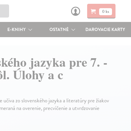
0 ks
E-KNIHY
OSTATNÉ
DAROVACIE KARTY
kého jazyka pre 7. -
l. Úlohy a c
 učiva zo slovenského jazyka a literatúry pre žiakov
zameraná na overenie, precvičenie a utvrdzovanie