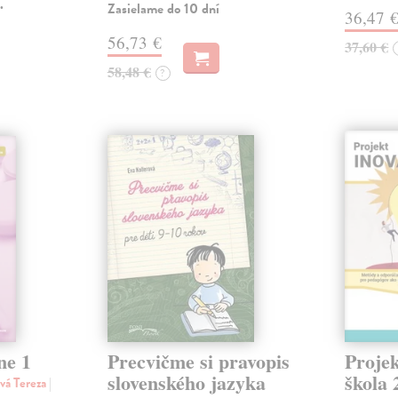
.
Zasielame do 10 dní
36,47 
56,73 €
37,60 €
58,48 €
?
ne 1
Precvičme si pravopis
Projek
slovenského jazyka
škola 
vá Tereza
|