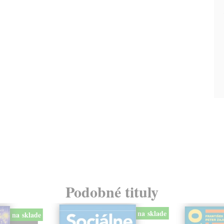
Podobné tituly
na sklade
na sklade