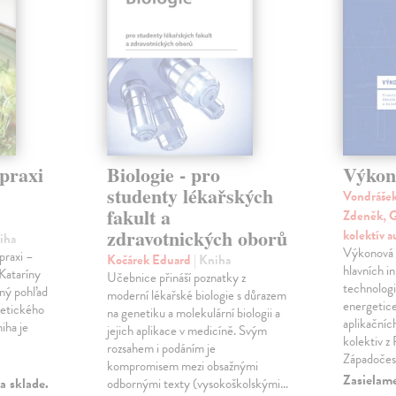
praxi
Biologie - pro
Výkon
studenty lékařských
Vondrášek
fakult a
Zdeněk, G
zdravotnických oborů
kolektív 
niha
Výkonová e
praxi –
Kočárek Eduard
| Kniha
hlavních i
Kataríny
Učebnice přináší poznatky z
technologi
ný pohľad
moderní lékařské biologie s důrazem
energetice
retického
na genetiku a molekulární biologii a
aplikační
iha je
jejich aplikace v medicíně. Svým
kolektiv z
rozsahem i podáním je
Západoče
kompromisem mezi obsažnými
Zasielame
a sklade.
odbornými texty (vysokoškolskými…