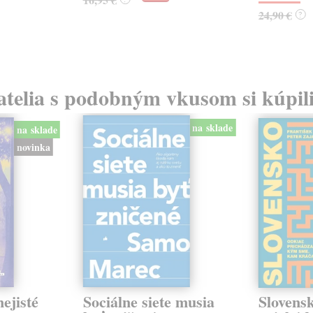
24,90 €
?
atelia s podobným vkusom si kúpili
na sklade
na sklade
novinka
ejisté
Sociálne siete musia
Slovens