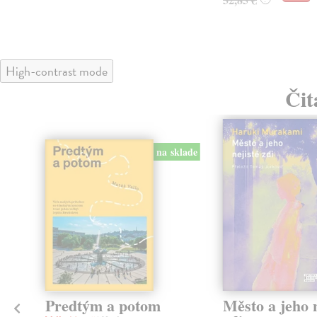
High-contrast mode
Čit
na sklade
Predtým a potom
Město a jeho n