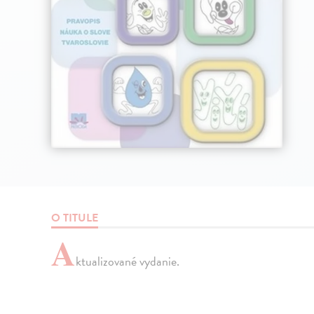
O TITULE
A
ktualizované vydanie.