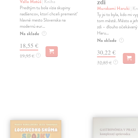
zdi
Vallo Matúš
| Kniha
Predtým tu bola vízia skupiny
Murakami Haruki
| Kn
nadšencov, ktorí chceli premeniť
Ty jsi to byla, kdo mi vy
hlavné mesto Slovenska na
tom městě. Město a jeh
modernú eur...
zdi – dlouho očekávan
Haru...
Na sklade
?
Na sklade
?
18,55 €
30,22 €
19,95 €
?
32,85 €
?