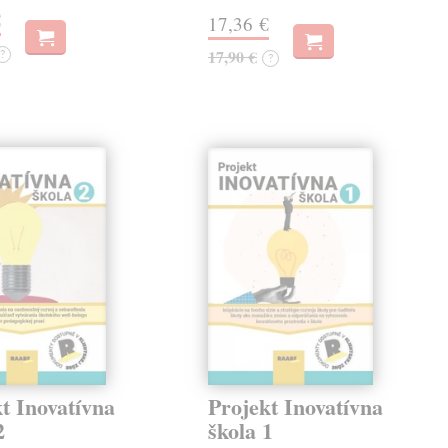
€
17,36 €
?
17,90 €
?
t Inovatívna
Projekt Inovatívna
2
škola 1