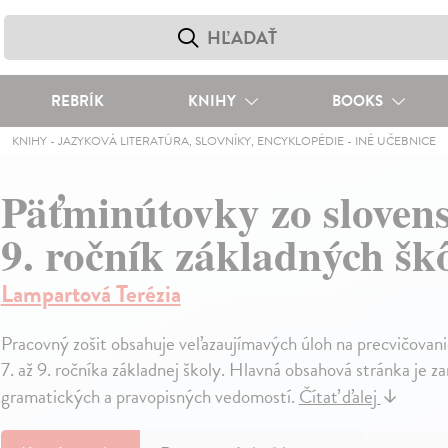
REBRÍK
KNIHY
BOOKS
KNIHY
-
JAZYKOVÁ LITERATÚRA, SLOVNÍKY, ENCYKLOPÉDIE
-
INÉ UČEBNICE
Päťminútovky zo slovens
9. ročník základných škô
Lampartová Terézia
Pracovný zošit obsahuje veľazaujímavých úloh na precvičovanie
7. až 9. ročníka základnej školy. Hlavná obsahová stránka je 
gramatických a pravopisných vedomostí.
Čítať ďalej
↓