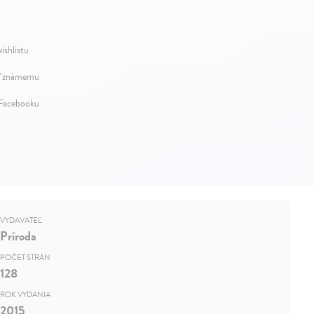
ishlistu
ť známemu
 Facebooku
VYDAVATEĽ
Príroda
POČET STRÁN
128
ROK VYDANIA
2015