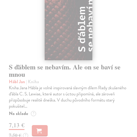
S ďáblem se nebavím. Ale on se baví se
mnou
Hábl Jan
| Kniha
Kniha Jana Hábla je volně inspirovaná slavným dílem Rady zkušeného
ďábla C. S. Lewise, které autor s úctou připomíná, ale zároveň
přizpůsobuje realitě dneška. V duchu původního formátu starý
pokušitel…
Na sklade
?
7,13 €
7,50 €
?