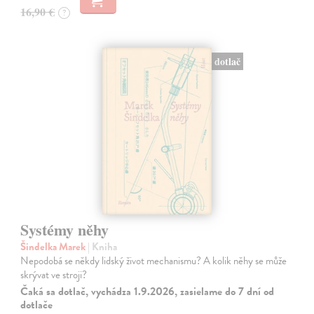
16,90 €
?
dotlač
Systémy něhy
Šindelka Marek
| Kniha
Nepodobá se někdy lidský život mechanismu? A kolik něhy se může
skrývat ve stroji?
Čaká sa dotlač, vychádza 1.9.2026, zasielame do 7 dní od
dotlače