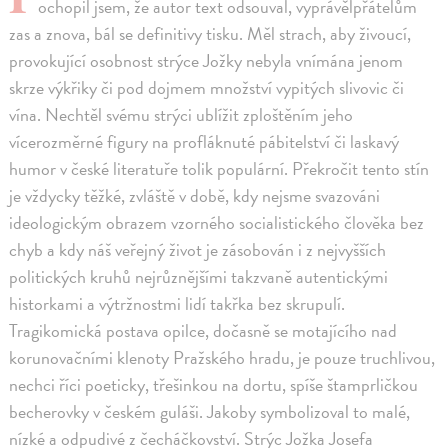
ochopil jsem, že autor text odsouval, vyprávělpřátelům
zas a znova, bál se definitivy tisku. Měl strach, aby živoucí,
provokující osobnost strýce Jožky nebyla vnímána jenom
skrze výkřiky či pod dojmem množství vypitých slivovic či
vína. Nechtěl svému strýci ublížit zploštěním jeho
vícerozměrné figury na profláknuté pábitelství či laskavý
humor v české literatuře tolik populární. Překročit tento stín
je vždycky těžké, zvláště v době, kdy nejsme svazováni
ideologickým obrazem vzorného socialistického člověka bez
chyb a kdy náš veřejný život je zásobován i z nejvyšších
politických kruhů nejrůznějšími takzvaně autentickými
historkami a výtržnostmi lidí takřka bez skrupulí.
Tragikomická postava opilce, dočasně se motajícího nad
korunovačními klenoty Pražského hradu, je pouze truchlivou,
nechci říci poeticky, třešinkou na dortu, spíše štamprličkou
becherovky v českém guláši. Jakoby symbolizoval to malé,
nízké a odpudivé z čecháčkovství. Strýc Jožka Josefa