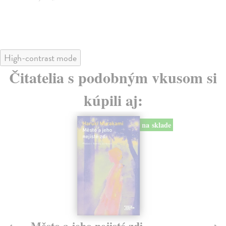
24
High-contrast mode
Čitatelia s podobným vkusom si
kúpili aj:
na sklade
Město a jeho nejisté zdi
Tr