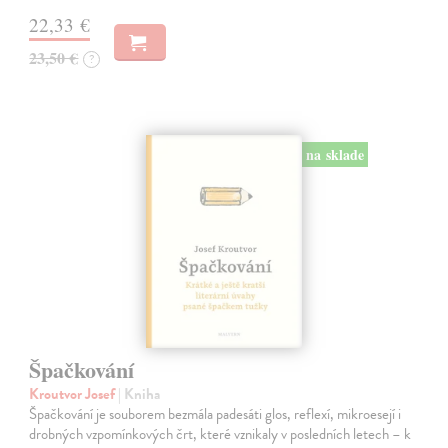
22,33 €
23,50 €
?
na sklade
Špačkování
Kroutvor Josef
| Kniha
Špačkování je souborem bezmála padesáti glos, reflexí, mikroesejí i
drobných vzpomínkových črt, které vznikaly v posledních letech – k