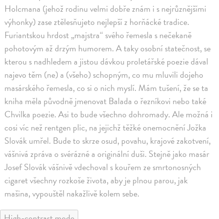
Holcmana (jehož rodinu velmi dobře znám i s nejrůznějšími
výhonky) zase ztělesňujeto nejlepší z horňácké tradice.
Furiantskou hrdost „majstra“ svého řemesla s nečekaně
pohotovým až drzým humorem. A taky osobní statečnost, se
kterou s nadhledem a jistou dávkou proletářské poezie dával
najevo těm (ne) a (všeho) schopným, co mu mluvili dojeho
masárského řemesla, co si o nich myslí. Mám tušení, že se ta
kniha měla původně jmenovat Balada o řezníkovi nebo také
Chvilka poezie. Asi to bude všechno dohromady. Ale možná i
cosi víc než rentgen plic, na jejichž těžké onemocnění Jožka
Slovák umřel. Bude to skrze osud, povahu, krajové zakotvení,
vášnivá zpráva o svérázné a originální duši. Stejně jako masár
Josef Slovák vášnivě vdechoval s kouřem ze smrtonosných
cigaret všechny rozkoše života, aby je plnou parou, jak
mašina, vypouštěl nakažlivě kolem sebe.
High-contrast mode