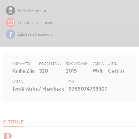
Pridať do wishlistu
Odporučiť známemu
Zdielať na Facebooku
VYDAVATEĽ
POČET STRÁN
ROK VYDANIA
EDÍCIA
JAZYK
Kniha Zlín
320
2015
Walt
Čeština
VÄZBA
EAN
Tvrdá väzba / Hardback
9788074733307
O TITULE
P