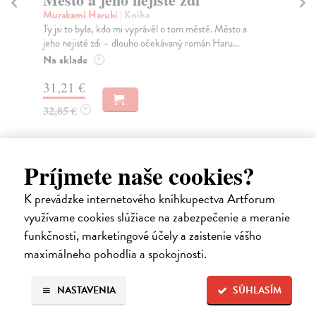
Murakami Haruki
| Kniha
Ma
Ty jsi to byla, kdo mi vyprávěl o tom městě. Město a
JE
jeho nejisté zdi – dlouho očekávaný román Haru...
NAŠ
muž
Na sklade
?
Za
31,21 €
22
32,85 €
?
24
Príjmete naše cookies?
K prevádzke internetového kníhkupectva Artforum
Ďalšie z kategórie česká beletria
využívame cookies slúžiace na zabezpečenie a meranie
funkčnosti, marketingové účely a zaistenie vášho
maximálneho pohodlia a spokojnosti.
na sklade
NASTAVENIA
SÚHLASÍM