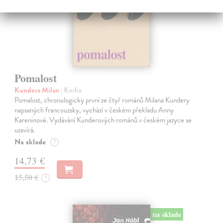
Pomalost
Kundera Milan
| Kniha
Pomalost, chronologicky první ze čtyř románů Milana Kundery
napsaných francouzsky, vychází v českém překladu Anny
Kareninové. Vydávání Kunderových románů v českém jazyce se
uzavírá.
Na sklade
?
14,73 €
15,50 €
?
na sklade