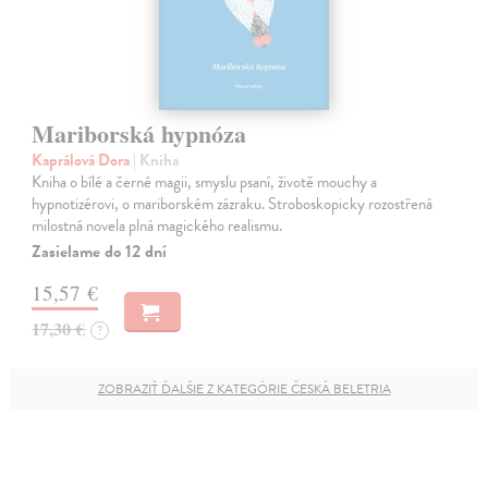
Mariborská hypnóza
Kaprálová Dora
| Kniha
Kniha o bílé a černé magii, smyslu psaní, životě mouchy a
hypnotizérovi, o mariborském zázraku. Stroboskopicky rozostřená
milostná novela plná magického realismu.
Zasielame do 12 dní
15,57 €
17,30 €
?
ZOBRAZIŤ ĎALŠIE Z KATEGÓRIE ČESKÁ BELETRIA