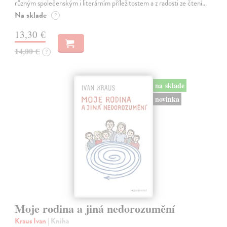
různým společenským i literárním příležitostem a z radosti ze čtení…
Na sklade
?
13,30 €
14,00 €
?
na sklade
novinka
Moje rodina a jiná nedorozumění
Kraus Ivan
| Kniha