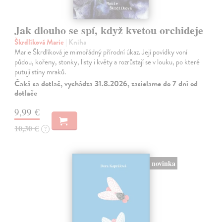
Jak dlouho se spí, když kvetou orchideje
Škrdlíková Marie
| Kniha
Marie Škrdlíková je mimořádný přírodní úkaz. Její povídky voní
půdou, kořeny, stonky, listy i květy a rozrůstají se v louku, po které
putují stíny mraků.
Čaká sa dotlač, vychádza 31.8.2026, zasielame do 7 dní od
dotlače
9,99 €
10,30 €
?
novinka