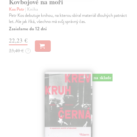
Kovbojové na moři
Kos Petr
| Kniha
Petr Kos debutuje knihou, na kterou sbíral materiál dlouhých patnáct
let. Ale jak říká, všechno má svůj správný čas.
Zasielame do 12 dní
22,23 €
23,40 €
?
na sklade