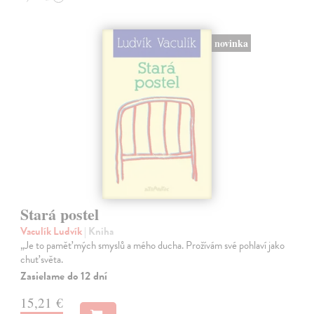
novinka
Stará postel
Vaculík Ludvík
| Kniha
„Je to paměť mých smyslů a mého ducha. Prožívám své pohlaví jako
chuť světa.
Zasielame do 12 dní
15,21 €