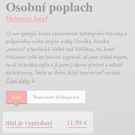
Osobní poplach
Holcman Josef
O své spalující touze zaznamenat bohatýrské historky a
průpovídky svého strýce Jožky Slováka, řezníka
„masára“ z horňácké Velké nad Veličkou, mi Josef
Holcman tolik let barvitě vyprávěl, až jsem získal dojem,
že už ta knížka vyšla a já jsem ji dávno přečetl a odložil
do knihovny. Takže se divím, když teprve teď vychází.
Čítať ďalej
↓
Kúpiť
Rezervovať v kníhkupectve
titul je vypredaný
11,59 €