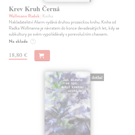
Krev Kruh Černá
Wollmann Radek
| Kniha
Nakladatelství Alarm vydává druhou prozaickou knihu. Kniha od
Radka Wollmanna je návratem do konce devadesátých let, kdy se
subkultury po svém vypořádávaly s porevolučním chaosem.
Na sklade
?
18,80 €
dotlač