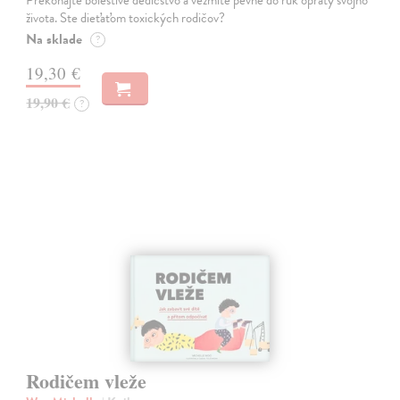
Prekonajte bolestivé dedičstvo a vezmite pevne do rúk opraty svojho
života. Ste dieťaťom toxických rodičov?
Na sklade
?
19,30 €
19,90 €
?
Rodičem vleže