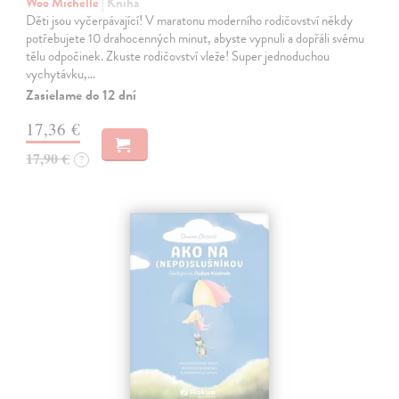
Woo Michelle
| Kniha
Děti jsou vyčerpávající! V maratonu moderního rodičovství někdy
potřebujete 10 drahocenných minut, abyste vypnuli a dopřáli svému
tělu odpočinek. Zkuste rodičovství vleže! Super jednoduchou
vychytávku,…
Zasielame do 12 dní
17,36 €
17,90 €
?