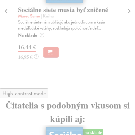
Sociálne siete musia byť zničené
S
K
Marec Samo
| Kniha
Sociálne siete nám ubližujú ako jednotlivcom a kazia
Mik
medziľudské vzťahy, rozkladajú spoločnosť a def...
Mon
o k
Na sklade
?
Na
16,44 €
23
16,95 €
?
24
High-contrast mode
Čitatelia s podobným vkusom si
kúpili aj:
na sklade