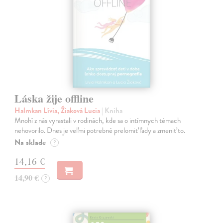
Láska žije offline
Halmkan Lívia, Žiaková Lucia
| Kniha
Mnohí z nás vyrastali v rodinách, kde sa o intímnych témach
nehovorilo. Dnes je veľmi potrebné prelomiť ľady a zmeniť to.
Na sklade
?
14,16 €
14,90 €
?