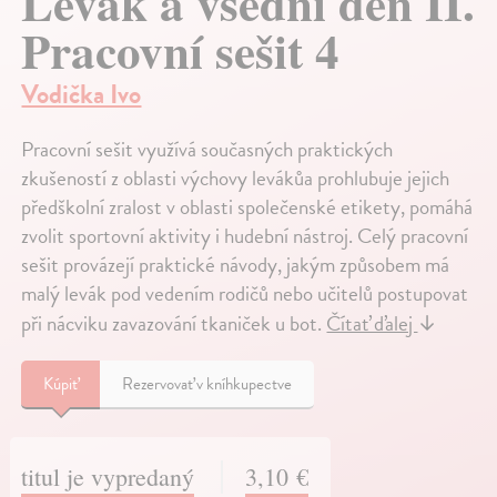
Levák a všední den II.
Pracovní sešit 4
Vodička Ivo
Pracovní sešit využívá současných praktických
zkušeností z oblasti výchovy levákůa prohlubuje jejich
předškolní zralost v oblasti společenské etikety, pomáhá
zvolit sportovní aktivity i hudební nástroj. Celý pracovní
sešit provázejí praktické návody, jakým způsobem má
malý levák pod vedením rodičů nebo učitelů postupovat
při nácviku zavazování tkaniček u bot.
Čítať ďalej
↓
Kúpiť
Rezervovať v kníhkupectve
titul je vypredaný
3,10 €