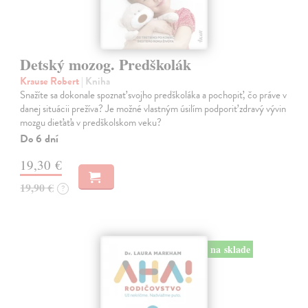
Detský mozog. Predškolák
Krause Robert
| Kniha
Snažíte sa dokonale spoznať svojho predškoláka a pochopiť, čo práve v
danej situácii prežíva? Je možné vlastným úsilím podporiť zdravý vývin
mozgu dieťaťa v predškolskom veku?
Do 6 dní
19,30 €
19,90 €
?
na sklade