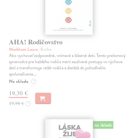
AHA! Rodičovstvo
Markham Laura
| Kniha
Ako vychovať zodpovedné, vnímavé a šťastné deti. Tento prelomový
sprievodca pre každého rodiča mení zaužívané postupy vo výchove
detí a transformuje vzťah rodiča a dieťaťa do pohodlného
spolunažívania.…
Na sklade
?
19,30 €
19,90 €
?
na sklade