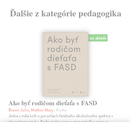
Ďalšie z kategórie pedagogika
na sklade
Ako byť rodičom dieťaťa s FASD
Brown Julia, Mather Mary
| Kniha
Jedna z mála kníh o poruchách fetálneho alkoholového spektra v
slovenskom jazyku. Kniha nielen jasne a zrozumiteľne popisuje
problematiku FASD, ale ponúka aj konkrétne rady pri výchove detí s