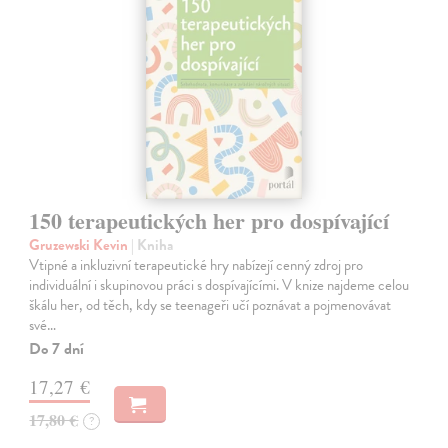
150 terapeutických her pro dospívající
Gruzewski Kevin
| Kniha
Vtipné a inkluzivní terapeutické hry nabízejí cenný zdroj pro
individuální i skupinovou práci s dospívajícími. V knize najdeme celou
škálu her, od těch, kdy se teenageři učí poznávat a pojmenovávat
své…
Do 7 dní
17,27 €
17,80 €
?