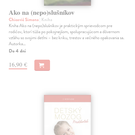
Ako na (nepo)slušníkov
Chicevič Simona
| Kniha
Kniha Ako na (nepo)slušníkov je praktickým sprievodcom pre
rodičov, ktorí túžia po pokojnejšom, spolupracujúcom a dôvernom
vzťahu so svojimi deťmi – bez kriku, trestov a večného opakovania sa.
Autorka…
Do 4 dní
16,90 €