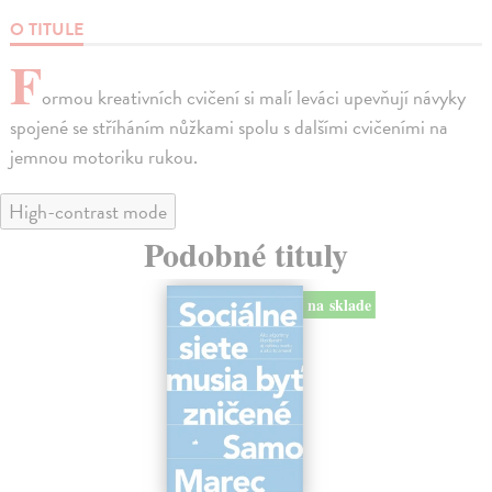
O TITULE
F
ormou kreativních cvičení si malí leváci upevňují návyky
spojené se stříháním nůžkami spolu s dalšími cvičeními na
jemnou motoriku rukou.
High-contrast mode
Podobné tituly
na sklade