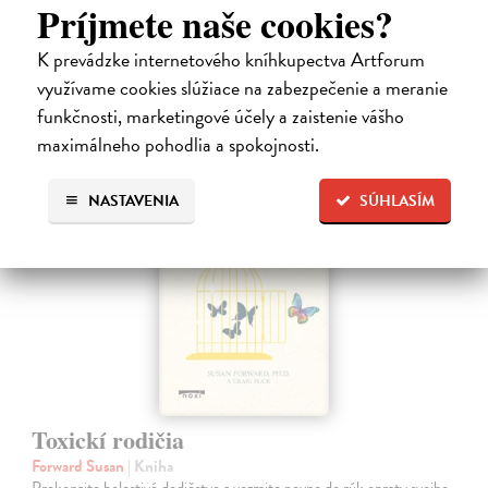
touto diagnózou.…
Príjmete naše cookies?
Na sklade
?
K prevádzke internetového kníhkupectva Artforum
10,00 €
využívame cookies slúžiace na zabezpečenie a meranie
funkčnosti, marketingové účely a zaistenie vášho
maximálneho pohodlia a spokojnosti.
na sklade
NASTAVENIA
SÚHLASÍM
Toxickí rodičia
Forward Susan
| Kniha