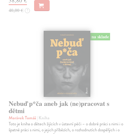
38,80 €
40,00 €
?
na sklade
Nebuď p*ča aneb jak (ne)pracovat s
dětmi
Morávek Tomáš
| Kniha
Toto je kniha o dětech žijících v ústavní péči – o dobré práci s nimi i o
špatné práci s nimi, o jejich příbězích, o rozhodnutích dospělých i o