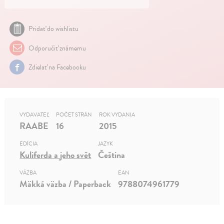
Pridať do wishlistu
Odporučiť známemu
Zdielať na Facebooku
VYDAVATEĽ
POČET STRÁN
ROK VYDANIA
RAABE
16
2015
EDÍCIA
JAZYK
Kuliferda a jeho svět
Čeština
VÄZBA
EAN
Mäkká väzba / Paperback
9788074961779