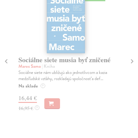
Sociálne siete musia byť zničené
S
K
Marec Samo
| Kniha
Sociálne siete nám ubližujú ako jednotlivcom a kazia
Mik
medziľudské vzťahy, rozkladajú spoločnosť a def...
Mon
o k
Na sklade
?
Na
16,44 €
23
16,95 €
?
24