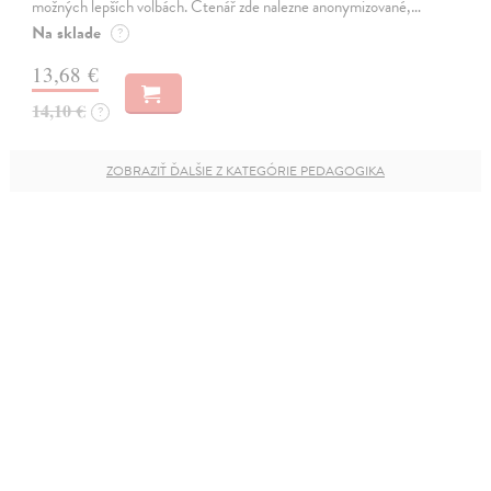
možných lepších volbách. Čtenář zde nalezne anonymizované,…
Na sklade
?
13,68 €
14,10 €
?
ZOBRAZIŤ ĎALŠIE Z KATEGÓRIE PEDAGOGIKA