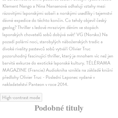
Klement Nango a Nina Nansenová odhalují vztahy mezi
rázovitými laponskými sobaři a norskými usedlíky i tajemství
dávné expedice do těchto končin. Co tehdy objevil český
geolog? Thriller s ledově mrazivým děním ve stopách
laponských chovatelů sobů dobývá svět! VG (Norsko) Na
pozadí polární noci, starobylých náboženských tradic a
divoké rivality pastevců sobů vytváří Olivier Truc
pozoruhodný fascinující thriller, který je mnohem víc než jen
barvitá exkurze do exotické laponské kultury. TÉLÉRAMA
MAGAZINE (Francie) Audiokniha vznikla na základě knižní
předlohy Olivier Truc - Poslední Laponec vydané v
nakladatelství Panteon v roce 2014.
High-contrast mode
Podobné tituly