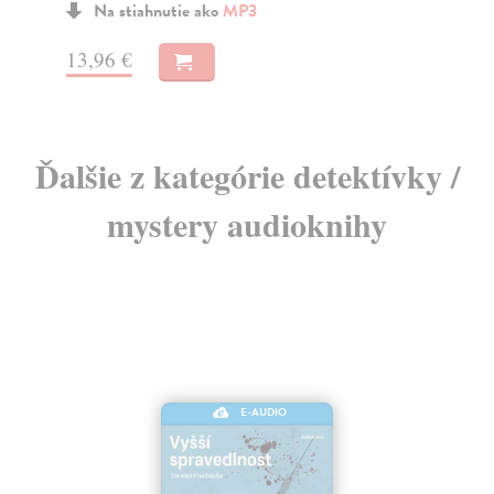
10,76 €
11
Ďalšie z kategórie detektívky /
mystery audioknihy
E-AUDIO