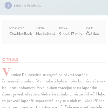
Zdielať na Facebooku
VYDAVATEĽ
VERZIA
DĹŽKA
ZVUK
OneHotBook
Neskrátená
9 hod. 17 min.
Čeština
O TITULE
V
esnice Kautokeino se chystá na návrat starého
šamanského bubnu. V minulosti bylo mnoho bubnů zničeno v
boji proti pohanství. První buben vracející se na laponské
území je však ukraden. Vadí návrat bubnu místní církvi? Nebo
to provedli laponští separatisté, aby se o nich mluvilo? Případ
se dál zamotává smrtí pastevce sobů. Policejní vyšetřovatelé