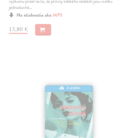
výzkumu přišel na to, že příčiny lidského neštěstí jsou vcelku
jednoduché…
Na stiahnutie ako
MP3
13,80 €
E-AUDIO