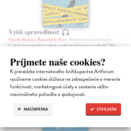
Vyšší spravedlnost
Hjorth Michael, Rosenfeldt Hans
| Elektronická audiokniha
Co když je spravedlnost slepá a vrahové zůstávají na svobodě? Pak
musí přijít někdo, kdo je nenechá uniknout bez trestu.
Príjmete naše cookies?
Na stiahnutie ako
MP3
K prevádzke internetového kníhkupectva Artforum
17,96 €
využívame cookies slúžiace na zabezpečenie a meranie
funkčnosti, marketingové účely a zaistenie vášho
maximálneho pohodlia a spokojnosti.
NASTAVENIA
SÚHLASÍM
E-AUDIO