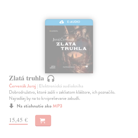
E-AUDIO
Zlatá truhla
Červenák Juraj
| Elektronická audiokniha
Dobrodružstvo, ktoré zažili v zakliatom kláštore, ich poznačilo.
Najradšej by na to krviprelievanie zabudli.
Na stiahnutie ako
MP3
15,45 €