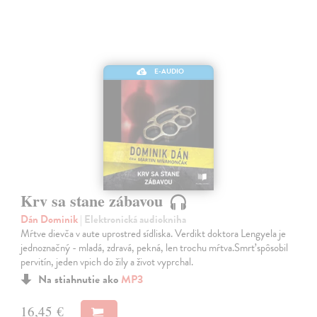
E-AUDIO
Krv sa stane zábavou
Dán Dominik
| Elektronická audiokniha
Mŕtve dievča v aute uprostred sídliska. Verdikt doktora Lengyela je
jednoznačný - mladá, zdravá, pekná, len trochu mŕtva.Smrť spôsobil
pervitín, jeden vpich do žily a život vyprchal.
Na stiahnutie ako
MP3
16,45 €