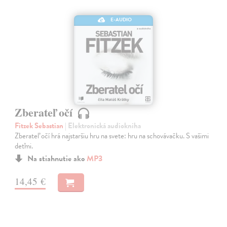
E-AUDIO
Zberateľ očí
Fitzek Sebastian
| Elektronická audiokniha
Zberateľ očí hrá najstaršiu hru na svete: hru na schovávačku. S vašimi
deťmi.
Na stiahnutie ako
MP3
14,45 €