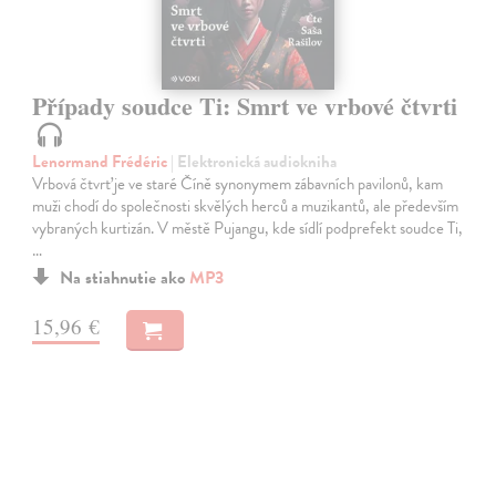
Případy soudce Ti: Smrt ve vrbové čtvrti
Lenormand Frédéric
| Elektronická audiokniha
Vrbová čtvrť je ve staré Číně synonymem zábavních pavilonů, kam
muži chodí do společnosti skvělých herců a muzikantů, ale především
vybraných kurtizán. V městě Pujangu, kde sídlí podprefekt soudce Ti,
…
Na stiahnutie ako
MP3
15,96 €