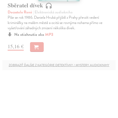
Sběratel dívek
Decastelo René
| Elektronická audiokniha
Píše se rok 1986. Daniela Hrubá přijíždí z Prahy převzít vedení
kriminálky na malém městě a ocitá se rovnýma nohama přímo ve
vyšetřování záhadných zmizení několika dívek.
Na stiahnutie ako
MP3
15,16 €
ZOBRAZIŤ ĎALŠIE Z KATEGÓRIE DETEKTÍVKY / MYSTERY AUDIOKNIHY