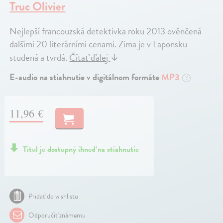
Truc Olivier
Nejlepší francouzská detektivka roku 2013 ověnčená
dalšími 20 literárními cenami. Zima je v Laponsku
studená a tvrdá.
Čítať ďalej
↓
E-audio na stiahnutie v digitálnom formáte
MP3
?
11,96 €
Titul je dostupný ihneď na stiahnutie
Pridať do wishlistu
Odporučiť známemu