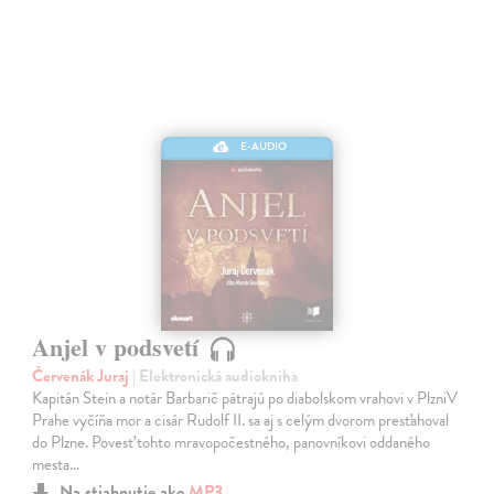
E-AUDIO
Anjel v podsvetí
Červenák Juraj
| Elektronická audiokniha
Kapitán Stein a notár Barbarič pátrajú po diabolskom vrahovi v PlzniV
Prahe vyčíňa mor a cisár Rudolf II. sa aj s celým dvorom presťahoval
do Plzne. Povesť tohto mravopočestného, panovníkovi oddaného
mesta…
Na stiahnutie ako
MP3