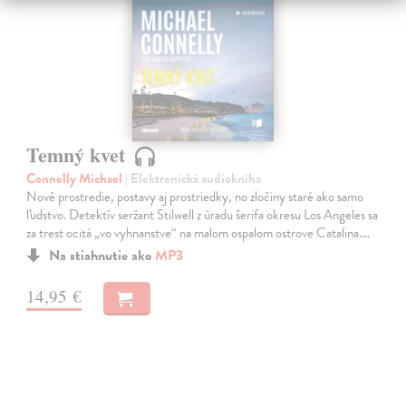
Temný kvet
Connelly Michael
| Elektronická audiokniha
Nové prostredie, postavy aj prostriedky, no zločiny staré ako samo
ľudstvo. Detektív seržant Stilwell z úradu šerifa okresu Los Angeles sa
za trest ocitá „vo vyhnanstve“ na malom ospalom ostrove Catalina.…
Na stiahnutie ako
MP3
14,95 €