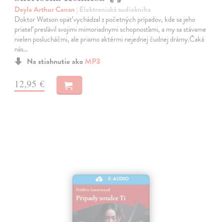
Doyle Arthur Conan
| Elektronická audiokniha
Doktor Watson opäť vychádzal z početných prípadov, kde sa jeho
priateľ preslávil svojimi mimoriadnymi schopnosťami, a my sa stávame
nielen poslucháčmi, ale priamo aktérmi nejednej čudnej drámy.Čaká
nás…
Na stiahnutie ako
MP3
12,95 €
E-AUDIO